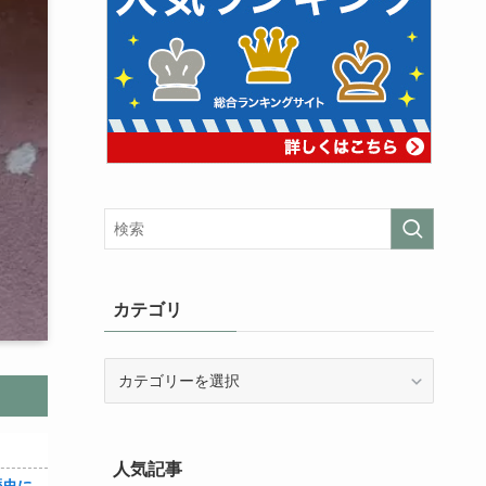
カテゴリ
カ
テ
ゴ
リ
人気記事
織田信雄って、「織田信雄はバカ」と歴史に書かれているが今まで家が残っているんでバカではないよな？