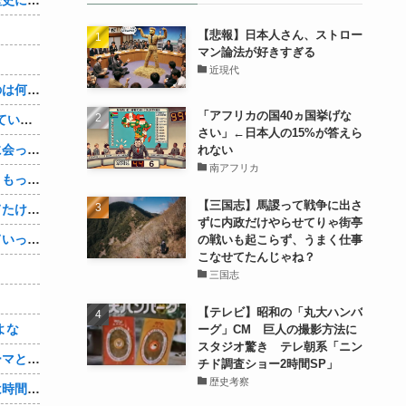
【悲報】日本人さん、ストロー
マン論法が好きすぎる
近現代
３～１５世紀に文明が発展しなかったのは何故か？
「アフリカの国40ヵ国挙げな
【1/4】嫁が嫁の勤め先の社長と不倫している。証拠を掴む前に嫁から離婚を切り出されたので、ハッタリかまして証拠を握っているフリしたら、向こうから示談話を振ってきたｗ
さい」←日本人の15%が答えら
単身赴任の俺。妻が最近ある男と頻繁に会っている。電話で問い詰めた。「好きなのはアナタ、でも会えないのがツライ、寂しいから・・・」妻は、その男と不倫関係に発展した様だ…
れない
南アフリカ
娘の托卵疑惑が晴れた嫁。「安心した、もっと早く打ち明けて鑑定しておけばよかった」と。そして「今度こそ家族三人で幸せになりたい」と言い出した！！ごめんこうむるわｗｗ
【三国志】馬謖って戦争に出さ
サングラスかけるの恥ずかしいと思ってたけど、日差し強すぎてサングラスかけ始めたわ
ずに内政だけやらせてりゃ街亭
嫁は１人で旅行に行きナンパされついていったり、出会い系で知り合った男と会ったりした。しかも酔っていて避妊もしてなかった。そしてやはり自分には夫しかいないと思ったんだとｗ
の戦いも起こらず、うまく仕事
こなせてたんじゃね？
三国志
【テレビ】昭和の「丸大ハンバ
よな
ーグ」CM 巨人の撮影方法に
スタジオ驚き テレ朝系「ニン
【シンデレラガールズ】百鬼夜行をテーマとしたPOP UP SHOPが東京・大阪にて開催
チド調査ショー2時間SP」
歴史考察
【悲報】セクシー女優さん「大変なのは時間が止まるやつの撮影」←ばらしてしまうｗ