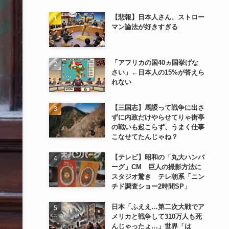
【悲報】日本人さん、ストロー
マン論法が好きすぎる
「アフリカの国40ヵ国挙げな
さい」←日本人の15%が答えら
れない
【三国志】馬謖って戦争に出さ
ずに内政だけやらせてりゃ街亭
の戦いも起こらず、うまく仕事
こなせてたんじゃね？
【テレビ】昭和の「丸大ハンバ
ーグ」CM 巨人の撮影方法に
スタジオ驚き テレ朝系「ニン
チド調査ショー2時間SP」
日本「ふええ…第二次大戦でア
メリカと戦争して310万人も死
んじゃったょ…」世界「は