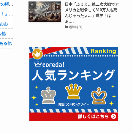
【物議】大物インフルエンサー「喫煙者の権利がマジで侵害されてる。いくら税金払ってるんだ」他
日本「ふええ…第二次大戦でア
メリカと戦争して310万人も死
【悲報】人助け中の男性を「犯罪ですよ！」と責めた女性、警察が来た瞬間逃げる他
んじゃったょ…」世界「は
ぁ…」
【Vtuber】中日5位うおおおおおおおおおおおおおおおお他
昭和時代
ね他
ある他