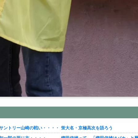
サントリー山崎の戦い・・・・
蛍大名・京極高次を語ろう
与一郎の死に方・・・・