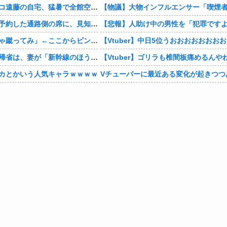
【芸能】ココリコ遠藤の自宅、猛暑で全館空調故障…新品交換費300万円…高額費用に「高すぎる」
【相談】早めに予約した通路側の席に、見知らぬ母子が。車掌の呼びかけにも「目を閉じて無視」して居座られました。無理やり奪われた席は、結局“やったもん勝ち”になってしまうのでしょうか？
佐山聡「はいじゃ蹴ってみ」←ここからビンタされずに済む方法
【お金】お盆の帰省は、妻が「新幹線のほうが楽」と譲りません。東京から大阪まで家族4人だと往復「10万円」近くかかるため、私は車で節約したいのですが、実際の費用はどれくらい違うのでしょうか？
【Vtuber】ゴリラも椎間板痛めるんや
カとかいう人気キャラｗｗｗｗ
Vチューバーに最近ある変化が起きつつ