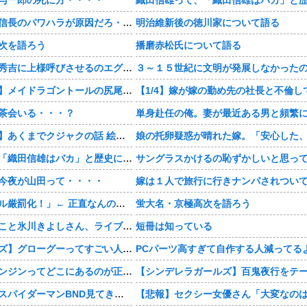
【豊臣兄弟！】信長のパワハラが原因だろ・・・？
明治維新後の徳川家について語る
次を語ろう
播磨赤松氏について語る
【豊臣兄弟！】秀吉に上様呼びさせるのエグいな・・・・
【おすすめ漫画】メイドラゴントールの尻尾もふもふ・・・・
茶会いる・・・？
【おすすめ漫画】あくまでクジャクの話 絵が綺麗・・・・
織田信雄って、「織田信雄はバカ」と歴史に書かれているが今まで家が残っているんでバカではないよな？
今夜が山田って・・・・
「自転車のルール厳罰化！」← 正直なんの意味もなかった件www
蛍大名・京極高次を語ろう
【画像】KIINA.こと氷川きよしさん、ライブを前にあたシコ欲全開www
短冊は知っている
【スターウォーズ】グローグーってすごい人気あるんだな…
PCパーツ高すぎて自作する人減ってる
結局さ、車のエンジンってどこにあるのが正解なんだよ！
【感想まとめ】スパイダーマンBND見てきたよ