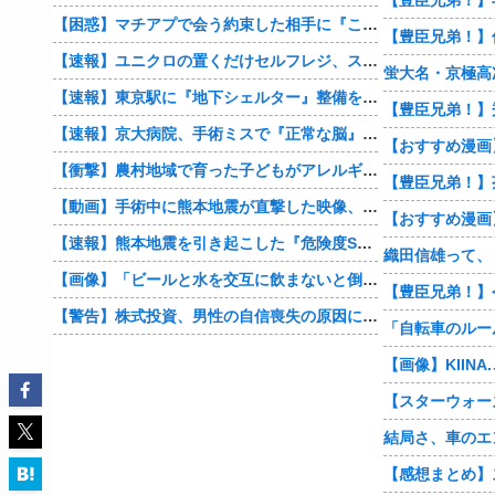
【困惑】マチアプで会う約束した相手に『この返信』送ったらブロックされたんやが…
【速報】ユニクロの置くだけセルフレジ、スーパーにも導入へ
蛍大名・京極高
【速報】東京駅に『地下シェルター』整備を正式表明
【速報】京大病院、手術ミスで『正常な脳』を摘出 → 患者は自発呼吸不可能な植物状態に
【衝撃】農村地域で育った子どもがアレルギーやぜん息になりにくい『農場効果』を引き起こす細菌が判明
【豊臣兄弟！】
【動画】手術中に熊本地震が直撃した映像、凄まじい…
【速報】熊本地震を引き起こした『危険度Sランク断層』日本のド真ん中に10カ所もあると判明
【画像】「ビールと水を交互に飲まないと倒れるグラス」発売
【豊臣兄弟！】
【警告】株式投資、男性の自信喪失の原因に… 6割超が「人生の敗者」自認