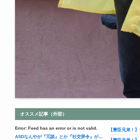
オススメ記事（外部）
Error: Feed has an error or is not valid.
【豊臣兄弟！】
ASDなんやが『冗談』とか『社交辞令』がマジでわからなくて怖い
【豊臣兄弟！】