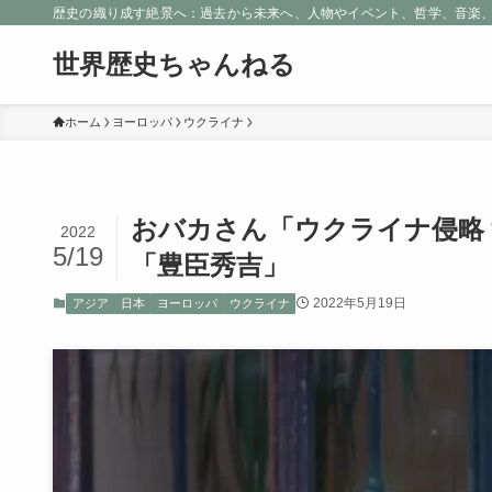
歴史の織り成す絶景へ：過去から未来へ、人物やイベント、哲学、音楽
世界歴史ちゃんねる
ホーム
ヨーロッパ
ウクライナ
おバカさん「ウクライナ侵略
2022
5/19
「豊臣秀吉」
2022年5月19日
アジア
日本
ヨーロッパ
ウクライナ