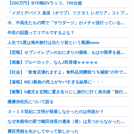
【200万円】BYD軽EVラッコ、700台超
「メガミデバイス 皇巫（オウブ） ツクヨミ レガリア」コトブキヤデビュー…
今、中高生たちの間で「サウダージ」がメチャ流行っているらしい
年収の話題ってリアルでするよな？
人生で1度は海外旅行は当たり前という風潮www
【悲報】セブンイレブンのおにぎりの価格、もはや限界を超える
【画像】ブルーロック、なんJ民登場ｗｗｗｗｗ
【社会】「飲食店潰れますよ」食料品消費税“1％減税”の中で上がる懸念 外食は10％で“9％”差に…一方で対象の弁当店でも悲痛な声「値下げできない…」
【速報】ME:I新曲の売上がヤバすぎる結果に・・・
【衝撃】0歳児を玄関に置き去りにし旅行に行く弟夫婦「旅行中、1ヶ月世話しろw」18年後に返せと言われ「お前らの子供、捨てたよ?」「は!?」
播磨赤松氏について語る
３～１５世紀に文明が発展しなかったのは何故か？
なぜ本能寺の変で織田信長の遺体（骨）は見つからなかったのか
豊臣秀頼を生かしてやって欲しかった