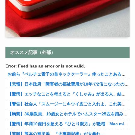
オススメ記事（外部）
Error: Feed has an error or is not valid.
お前ら『ペルチェ素子の首ネッククーラー』使ったことあるか？
【悲報】日本政府「障害者の福祉費用が10年で2倍になったので抑制します」
【驚愕】エッチなことを考えると『くしゃみ』が出る人、結構いると判明
【警告】社会人「スムージーにキウイ皮ごと入れよ。これ美容にいいんだよね〜」→ 結果…
【胸糞】36歳教員、19歳女とホテルでハムスター25匹を踏み潰すなどして逮捕
【驚愕】年商10億円を超える『ひとり親方』が激増 Mac miniを大量購入しAIを従業員に
【速報】熊本の被災地、『火事場泥棒』が大暴れ…