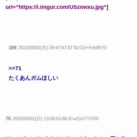
url=”https://i.imgur.com/USznwxu.jpg”]
189:
2022/05/02(月) 09:47:47.67 ID:OZ+FeWEY0
>>71
たくあんガムほしい
75:
2022/05/01(日) 13:00:53.68 ID:a7ykTYVD0