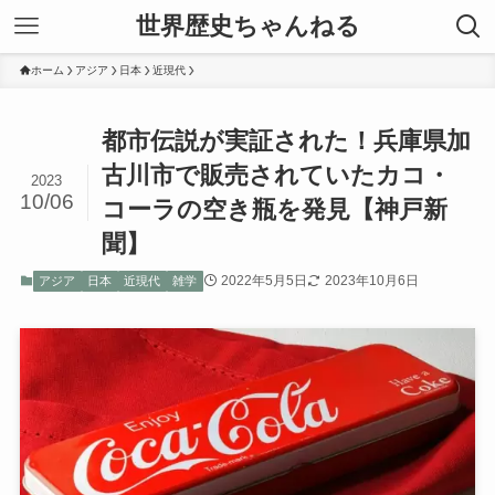
世界歴史ちゃんねる
ホーム
アジア
日本
近現代
都市伝説が実証された！兵庫県加
古川市で販売されていたカコ・
2023
10/06
コーラの空き瓶を発見【神戸新
聞】
2022年5月5日
2023年10月6日
アジア
日本
近現代
雑学