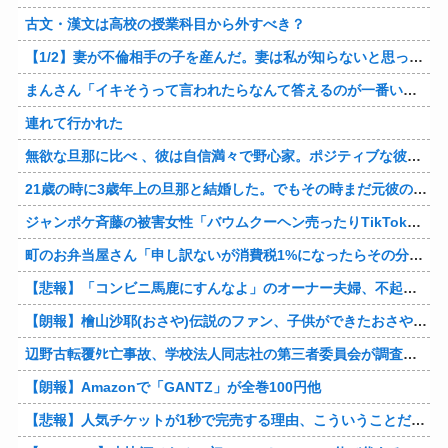
古文・漢文は高校の授業科目から外すべき？
【1/2】妻が不倫相手の子を産んだ。妻は私が知らないと思っている。遠方のため会うのは年に数回程度だが、今も不倫相手とは切れていない。そしてまもなく妻は不倫相手に会いに行く…
まんさん「イキそうって言われたらなんて答えるのが一番いい？」
連れて行かれた
無欲な旦那に比べ 、彼は自信満々で野心家。ポジティブな彼に惹かれバイト後や休みの日に会うようになり、男女の関係になるまで時間はいらなかった… だが彼はただのバカだったｗ
21歳の時に3歳年上の旦那と結婚した。でもその時まだ元彼のこと忘れられなくて、元彼の再アタックに負けて浮気しちゃって… でも結局ばれて旦那の辛そうな姿見て初めて後悔した…
ジャンポケ斉藤の被害女性「バウムクーヘン売ったりTikTokライブしててムカついたから示談しなかった」
町のお弁当屋さん「申し訳ないが消費税1%になったらその分商品代を値上げするわ」 「うちも！」
【悲報】「コンビニ馬鹿にすんなよ」のオーナー夫婦、不起訴ｗｗｗｗｗｗｗｗ
【朗報】檜山沙耶(おさや)伝説のファン、子供ができたおさやへの正直な気持ちを語るｗ
辺野古転覆ﾀﾋ亡事故、学校法人同志社の第三者委員会が調査報告書を公表 … 安全配慮義務違反や安全管理に関する検証を妨げた組織風土の存在を指摘
【朗報】Amazonで「GANTZ」が全巻100円他
【悲報】人気チケットが1秒で完売する理由、こういうことだったｗｗｗｗ他