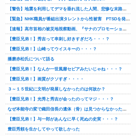
【警告】地震を利用してデマを垂れ流した人間、悲惨な末路を迎える…
【緊急】NHK職員が番組出演タレントから性被害 PTSDを発症し休職へ
【速報】高市首相の被災地視察動画、『サナのプロモーションビデオ』すぎて炎上
【豊臣兄弟！】秀吉って串刺し好きすぎだろ・・・？
【豊臣兄弟！】山崎ってウイスキーの・・・？
播磨赤松氏について語る
【豊臣兄弟！】なんか一世風靡セピアみたいじゃね・・・？
【豊臣兄弟！】画質がクソすぎ・・・・
３～１５世紀に文明が発展しなかったのは何故か？
【豊臣兄弟！】光秀と秀吉が会ったのってマジ・・・？
なぜ本能寺の変で織田信長の遺体（骨）は見つからなかったのか
【豊臣兄弟！】与一郎があんなに早く死ぬの史実・・・？
豊臣秀頼を生かしてやって欲しかった