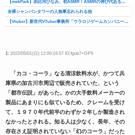
【mekPark】由比河ひなみ、初ASMR！ASMRの伸び代あるよ他
全裸シャンパンタワーの人無事忘れられる他
【Vtuber】新世代VTuber事務所「ウラロジゲームカンパニー」より、ゲームの世界から“逆異世界転生”した5名が8月19日にデビュー！他
1:
2022/05/01(日) 12:00:24.57 ID:fgub7+GP9
「カコ・コーラ」なる清涼飲料水が、かつて兵
庫県の加古川市周辺で販売されていた、という
「都市伝説」があった。かの大手飲料メーカーの
製品にあまりにも似ているため、クレームを受け
て、１９７０年代前半のわずか２年しか製造され
なかったとされる。知る人は少なく、長年、その
存在さえ証明されていない「幻のコーラ」だった