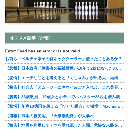
オススメ記事（外部）
Error: Feed has an error or is not valid.
お前ら『ペルチェ素子の首ネッククーラー』使ったことあるか？
【悲報】日本政府「障害者の福祉費用が10年で2倍になったので抑制します」
【驚愕】エッチなことを考えると『くしゃみ』が出る人、結構いると判明
【警告】社会人「スムージーにキウイ皮ごと入れよ。これ美容にいいんだよね〜」→ 結果…
【胸糞】36歳教員、19歳女とホテルでハムスター25匹を踏み潰すなどして逮捕
【驚愕】年商10億円を超える『ひとり親方』が激増 Mac miniを大量購入しAIを従業員に
【速報】熊本の被災地、『火事場泥棒』が大暴れ…
【警告】地震を利用してデマを垂れ流した人間、悲惨な末路を迎える…