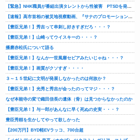
【緊急】NHK職員が番組出演タレントから性被害 PTSDを発症し休職へ
【速報】高市首相の被災地視察動画、『サナのプロモーションビデオ』すぎて炎上
【豊臣兄弟！】秀吉って串刺し好きすぎだろ・・・？
【豊臣兄弟！】山崎ってウイスキーの・・・？
播磨赤松氏について語る
【豊臣兄弟！】なんか一世風靡セピアみたいじゃね・・・？
【豊臣兄弟！】画質がクソすぎ・・・・
３～１５世紀に文明が発展しなかったのは何故か？
【豊臣兄弟！】光秀と秀吉が会ったのってマジ・・・？
なぜ本能寺の変で織田信長の遺体（骨）は見つからなかったのか
【豊臣兄弟！】与一郎があんなに早く死ぬの史実・・・？
豊臣秀頼を生かしてやって欲しかった
【200万円】BYD軽EVラッコ、700台超