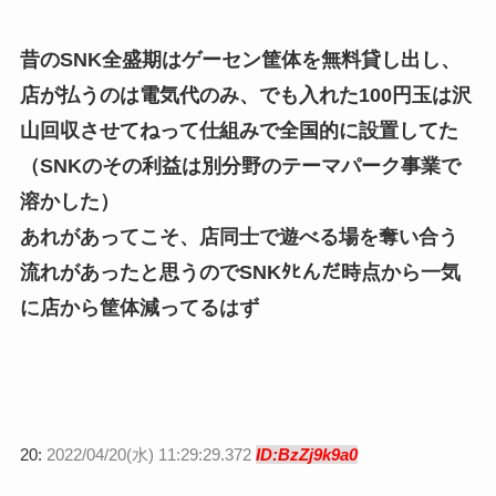
昔のSNK全盛期はゲーセン筐体を無料貸し出し、
店が払うのは電気代のみ、でも入れた100円玉は沢
山回収させてねって仕組みで全国的に設置してた
（SNKのその利益は別分野のテーマパーク事業で
溶かした）
あれがあってこそ、店同士で遊べる場を奪い合う
流れがあったと思うのでSNKﾀﾋんだ時点から一気
に店から筐体減ってるはず
20:
2022/04/20(水) 11:29:29.372
ID:BzZj9k9a0