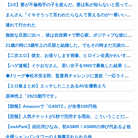
【1/2】妻が不倫相手の子を産んだ。妻は私が知らないと思っている。遠方のため会うのは年に数回程度だが、今も不倫相手とは切れていない。そしてまもなく妻は不倫相手に会いに行く…
まんさん「イキそうって言われたらなんて答えるのが一番いい？」
連れて行かれた
無欲な旦那に比べ 、彼は自信満々で野心家。ポジティブな彼に惹かれバイト後や休みの日に会うようになり、男女の関係になるまで時間はいらなかった… だが彼はただのバカだったｗ
21歳の時に3歳年上の旦那と結婚した。でもその時まだ元彼のこと忘れられなくて、元彼の再アタックに負けて浮気しちゃって… でも結局ばれて旦那の辛そうな姿見て初めて後悔した…
【二次エロ】彼女、お借りします画像、ヒロイン全員かわいすぎる件ｗ
【ハゲ速報】イケおぢさん、若い女子をSNSで募集した結果（画像あり）
◆Jリーグ◆松木安太郎、監督再チャレンジに意欲「一応ライセンスも持っているので」 ヴェルディ川崎の監督時代には2連覇を達成
【エロ板まとめ】エッチしたことあるAV女優教えろ
原神売上「2923億円です」
【朗報】Amazonで「GANTZ」が全巻100円他
【悲報】人気チケットが1秒で完売する理由、こういうことだったｗｗｗｗ他
【mekPark】由比河ひなみ、初ASMR！ASMRの伸び代あるよ他
全裸シャンパンタワーの人無事忘れられる他