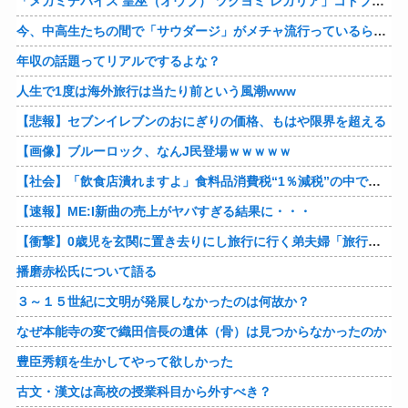
「メガミデバイス 皇巫（オウブ） ツクヨミ レガリア」コトブキヤデビュー…
今、中高生たちの間で「サウダージ」がメチャ流行っているらしい
年収の話題ってリアルでするよな？
人生で1度は海外旅行は当たり前という風潮www
【悲報】セブンイレブンのおにぎりの価格、もはや限界を超える
【画像】ブルーロック、なんJ民登場ｗｗｗｗｗ
【社会】「飲食店潰れますよ」食料品消費税“1％減税”の中で上がる懸念 外食は10％で“9％”差に…一方で対象の弁当店でも悲痛な声「値下げできない…」
【速報】ME:I新曲の売上がヤバすぎる結果に・・・
【衝撃】0歳児を玄関に置き去りにし旅行に行く弟夫婦「旅行中、1ヶ月世話しろw」18年後に返せと言われ「お前らの子供、捨てたよ?」「は!?」
播磨赤松氏について語る
３～１５世紀に文明が発展しなかったのは何故か？
なぜ本能寺の変で織田信長の遺体（骨）は見つからなかったのか
豊臣秀頼を生かしてやって欲しかった
古文・漢文は高校の授業科目から外すべき？