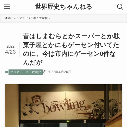
世界歴史ちゃんねる
ホーム
アジア
日本
近現代
昔はしまむらとかスーパーとか駄
菓子屋とかにもゲーセン付いてた
2022
4/23
のに、今は市内にゲーセン0件な
んだが
2022年4月26日
アジア
日本
近現代