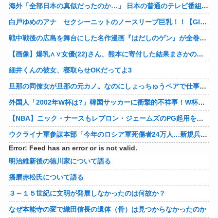
海外「全部日本の真似だったのか…」 日本の普通のテレビ番組が最新SNSの数十年先を行っていたと話題に
白戸ゆめのアナ セクシーニットのノースリーブ巨乳！！【GIF動画あり】
戦中戦後の広島を舞台にした名作漫画『はだしのゲン』が全巻50％オフで買える激安セール開催！！このチャンスを見逃すな！！
【画像】爆乳∧∨女優(22)さん、熊本に寄付した結果まさかの事態に・・・・・・
細井くんの彼女、寝取らせOKだってよ3
旦那の同僚女が旦那の元カノ。なのにしょっちゅうペアで仕事してて遅くまで残業したり二人で出張に行ったり。なんで「今度の出張は一人で行く」って嘘つくのかな
外国人「2002年W杯は?」韓国サッカーに衝撃的不祥事！W杯予選でレフリーへの性的接待発覚！海外騒然！【海外の反応】
【NBA】ニック・ナースもレブロン・ジェームズのPG起用を示唆か
ウクライナ軍参謀本部「今年のロシア軍死傷者24万人…新規兵力の募集規模を上回る」！
Error: Feed has an error or is not valid.
明治維新後の徳川家について語る
播磨赤松氏について語る
３～１５世紀に文明が発展しなかったのは何故か？
なぜ本能寺の変で織田信長の遺体（骨）は見つからなかったのか