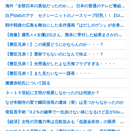
海外「全部日本の真似だったのか…」 日本の普通のテレビ番組が最新SNSの数十年先を行っていたと話題に
白戸ゆめのアナ セクシーニットのノースリーブ巨乳！！【GIF動画あり】
戦中戦後の広島を舞台にした名作漫画『はだしのゲン』が全巻50％オフで買える激安セール開催！！このチャンスを見逃すな！！
【画像】爆乳∧∨女優(22)さん、熊本に寄付した結果まさかの事態に・・・・・・
【豊臣兄弟！】この画質どうにかならんのか・・・？
【豊臣兄弟！】選挙でもないのになんで休止・・・？
【豊臣兄弟！】光秀逃がしたよな天海フラグすぎる・・・・
【豊臣兄弟！】また見たいなー一課長・・・・
播磨赤松氏について語る
３～１５世紀に文明が発展しなかったのは何故か？
なぜ本能寺の変で織田信長の遺体（骨）は見つからなかったのか
骨延長手術「0.2％の確率で一生歩けない体になるけど足が10cm伸びます」←コスパ良すぎるだろ
【経済】女性の労働力率は北欧並みも「低賃金依存」の限界 団塊世代の完全引退で、企業が迫られる“最後の選択”