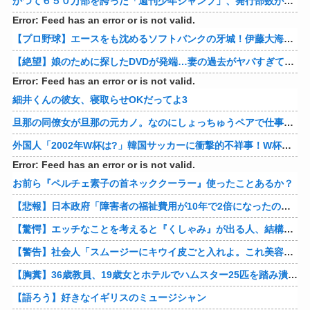
かつて６５０万部を誇った「週刊少年ジャンプ」、発行部数が初の100万部割れ
Error: Feed has an error or is not valid.
【プロ野球】エースをも沈めるソフトバンクの牙城！伊藤大海の対ホークス防御率から見るパリーグの厳しさ
【絶望】娘のために探したDVDが発端…妻の過去がヤバすぎてメンタル崩壊ｗｗｗｗ 他
Error: Feed has an error or is not valid.
細井くんの彼女、寝取らせOKだってよ3
旦那の同僚女が旦那の元カノ。なのにしょっちゅうペアで仕事してて遅くまで残業したり二人で出張に行ったり。なんで「今度の出張は一人で行く」って嘘つくのかな
外国人「2002年W杯は?」韓国サッカーに衝撃的不祥事！W杯予選でレフリーへの性的接待発覚！海外騒然！【海外の反応】
Error: Feed has an error or is not valid.
お前ら『ペルチェ素子の首ネッククーラー』使ったことあるか？
【悲報】日本政府「障害者の福祉費用が10年で2倍になったので抑制します」
【驚愕】エッチなことを考えると『くしゃみ』が出る人、結構いると判明
【警告】社会人「スムージーにキウイ皮ごと入れよ。これ美容にいいんだよね〜」→ 結果…
【胸糞】36歳教員、19歳女とホテルでハムスター25匹を踏み潰すなどして逮捕
【語ろう】好きなイギリスのミュージシャン