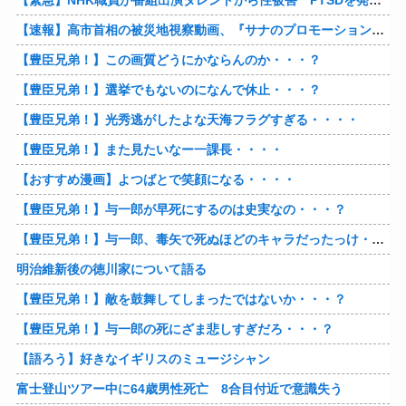
【緊急】NHK職員が番組出演タレントから性被害 PTSDを発症し休職へ
【速報】高市首相の被災地視察動画、『サナのプロモーションビデオ』すぎて炎上
【豊臣兄弟！】この画質どうにかならんのか・・・？
【豊臣兄弟！】選挙でもないのになんで休止・・・？
【豊臣兄弟！】光秀逃がしたよな天海フラグすぎる・・・・
【豊臣兄弟！】また見たいなー一課長・・・・
【おすすめ漫画】よつばとで笑顔になる・・・・
【豊臣兄弟！】与一郎が早死にするのは史実なの・・・？
【豊臣兄弟！】与一郎、毒矢で死ぬほどのキャラだったっけ・・・・
明治維新後の徳川家について語る
【豊臣兄弟！】敵を鼓舞してしまったではないか・・・？
【豊臣兄弟！】与一郎の死にざま悲しすぎだろ・・・？
【語ろう】好きなイギリスのミュージシャン
富士登山ツアー中に64歳男性死亡 8合目付近で意識失う