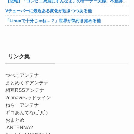
【悲報】「コンビニ馬鹿にすんなよ」のオーナー夫婦、不起訴ｗｗｗｗｗｗｗｗ
Vチューバーに最近ある変化が起きつつある他
「Linuxで十分じゃね…？」世界が気付き始める他
リンク集
つべこアンテナ
まとめくすアンテナ
相互RSSアンテナ
2chnaviヘッドライン
ねらーアンテナ
ギコあんてな(,,ﾟДﾟ)
おまとめ
!ANTENNA?