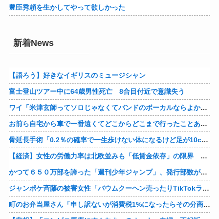
豊臣秀頼を生かしてやって欲しかった
新着News
【語ろう】好きなイギリスのミュージシャン
富士登山ツアー中に64歳男性死亡 8合目付近で意識失う
ワイ「米津玄師ってソロじゃなくてバンドのボーカルならよかったよね」
お前ら自宅から車で一番遠くてどこからどこまで行ったことある？
骨延長手術「0.2％の確率で一生歩けない体になるけど足が10cm伸びます」←コスパ良すぎるだろ
【経済】女性の労働力率は北欧並みも「低賃金依存」の限界 団塊世代の完全引退で、企業が迫られる“最後の選択”
かつて６５０万部を誇った「週刊少年ジャンプ」、発行部数が初の100万部割れ
ジャンポケ斉藤の被害女性「バウムクーヘン売ったりTikTokライブしててムカついたから示談しなかった」
町のお弁当屋さん「申し訳ないが消費税1%になったらその分商品代を値上げするわ」 「うちも！」