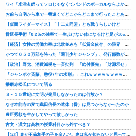
ワイ「米津玄師ってソロじゃなくてバンドのボーカルならよかったよね」
お前ら自宅から車で一番遠くてどこからどこまで行ったことある？
【仮面ライダーマイス】「十二支同盟」とも戦うらしいけど
骨延長手術「0.2％の確率で一生歩けない体になるけど足が10cm伸びます」←コスパ良すぎるだろ
【経済】女性の労働力率は北欧並みも「低賃金依存」の限界 団塊世代の完全引退で、企業が迫られる“最後の選択”
かつて６５０万部を誇った「週刊少年ジャンプ」、発行部数が初の100万部割れ
【政治】野党、消費減税を一斉批判 「給付優先」「財源示せ」
『ジャンポケ斉藤、懲役7年の求刑』←これｗｗｗｗｗｗｗｗｗｗｗｗｗｗｗｗｗｗ
播磨赤松氏について語る
３～１５世紀に文明が発展しなかったのは何故か？
なぜ本能寺の変で織田信長の遺体（骨）は見つからなかったのか
豊臣秀頼を生かしてやって欲しかった
古文・漢文は高校の授業科目から外すべき？
【1/2】妻が不倫相手の子を産んだ。妻は私が知らないと思っている。遠方のため会うのは年に数回程度だが、今も不倫相手とは切れていない。そしてまもなく妻は不倫相手に会いに行く…