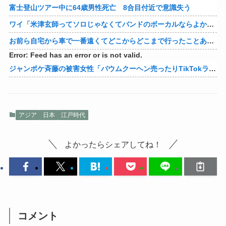
富士登山ツアー中に64歳男性死亡 8合目付近で意識失う
ワイ「米津玄師ってソロじゃなくてバンドのボーカルならよかったよね」
お前ら自宅から車で一番遠くてどこからどこまで行ったことある？
Error: Feed has an error or is not valid.
ジャンポケ斉藤の被害女性「バウムクーヘン売ったりTikTokライブしててムカついたから示談しなかった」
アジア
日本
江戸時代
よかったらシェアしてね！
コメント