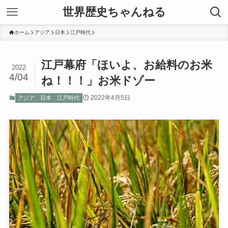
世界歴史ちゃんねる
ホーム
アジア
日本
江戸時代
江戸幕府「ほいよ、お給料のお米
2022
4/04
ね！！！」お米ドゾー
2022年4月5日
アジア
日本
江戸時代