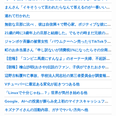
まんさん「イキそうって言われたらなんて答えるのが一番いい？」
連れて行かれた
無欲な旦那に比べ 、彼は自信満々で野心家。ポジティブな彼に惹かれバイト後や休みの日に会うようになり、男女の関係になるまで時間はいらなかった… だが彼はただのバカだったｗ
21歳の時に3歳年上の旦那と結婚した。でもその時まだ元彼のこと忘れられなくて、元彼の再アタックに負けて浮気しちゃって… でも結局ばれて旦那の辛そうな姿見て初めて後悔した…
ジャンポケ斉藤の被害女性「バウムクーヘン売ったりTikTokライブしててムカついたから示談しなかった」
町のお弁当屋さん「申し訳ないが消費税1%になったらその分商品代を値上げするわ」 「うちも！」
【悲報】「コンビニ馬鹿にすんなよ」のオーナー夫婦、不起訴ｗｗｗｗｗｗｗｗ
【朗報】檜山沙耶(おさや)伝説のファン、子供ができたおさやへの正直な気持ちを語るｗ
辺野古転覆ﾀﾋ亡事故、学校法人同志社の第三者委員会が調査報告書を公表 … 安全配慮義務違反や安全管理に関する検証を妨げた組織風土の存在を指摘
Vチューバーに最近ある変化が起きつつある他
「Linuxで十分じゃね…？」世界が気付き始める他
Google、AIへの投資が膨らみ史上初のマイナスキャッシュフローに陥る他
キズナアイさんの活動内容、ガチでヤバい方向へ他