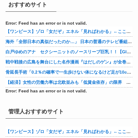
おすすめサイト
Error: Feed has an error or is not valid.
【ワンピース】ゾロ「女だぞ」エネル「見ればわかる」←ここ好きすぎるｗｗｗｗｗｗｗｗｗｗｗｗｗ
海外「全部日本の真似だったのか…」 日本の普通のテレビ番組が最新SNSの数十年先を行っていたと話題に
白戸ゆめのアナ セクシーニットのノースリーブ巨乳！！【GIF動画あり】
戦中戦後の広島を舞台にした名作漫画『はだしのゲン』が全巻50％オフで買える激安セール開催！！このチャンスを見逃すな！！
骨延長手術「0.2％の確率で一生歩けない体になるけど足が10cm伸びます」←コスパ良すぎるだろ
【経済】女性の労働力率は北欧並みも「低賃金依存」の限界 団塊世代の完全引退で、企業が迫られる“最後の選択”
Error: Feed has an error or is not valid.
管理人おすすめサイト
【ワンピース】ゾロ「女だぞ」エネル「見ればわかる」←ここ好きすぎるｗｗｗｗｗｗｗｗｗｗｗｗｗ