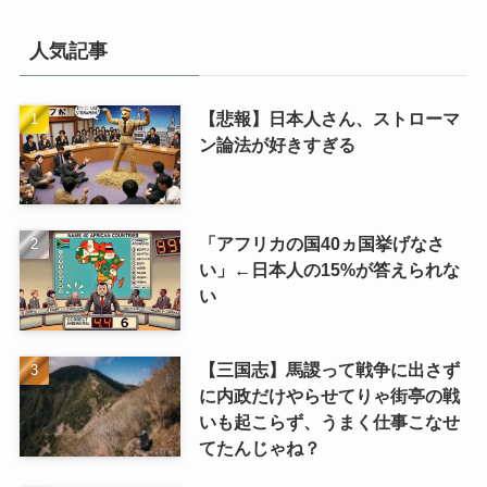
ゴ
リ
人気記事
【悲報】日本人さん、ストローマ
ン論法が好きすぎる
「アフリカの国40ヵ国挙げなさ
い」←日本人の15%が答えられな
い
【三国志】馬謖って戦争に出さず
に内政だけやらせてりゃ街亭の戦
いも起こらず、うまく仕事こなせ
てたんじゃね？