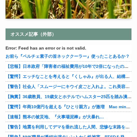
オススメ記事（外部）
Error: Feed has an error or is not valid.
お前ら『ペルチェ素子の首ネッククーラー』使ったことあるか？
【悲報】日本政府「障害者の福祉費用が10年で2倍になったので抑制します」
【驚愕】エッチなことを考えると『くしゃみ』が出る人、結構いると判明
【警告】社会人「スムージーにキウイ皮ごと入れよ。これ美容にいいんだよね〜」→ 結果…
【胸糞】36歳教員、19歳女とホテルでハムスター25匹を踏み潰すなどして逮捕
【驚愕】年商10億円を超える『ひとり親方』が激増 Mac miniを大量購入しAIを従業員に
【速報】熊本の被災地、『火事場泥棒』が大暴れ…
【警告】地震を利用してデマを垂れ流した人間、悲惨な末路を迎える…