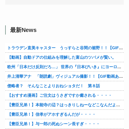
最新News
トラウデン直美キャスター うっすらと谷間の裾野！！【GIF動画あり】
【動画】自動ドアの仕組みを理解した富山のツバメが賢い。
欧州「日本だけ反則だろ…」 世界の『日本びいき』にヨーロッパ全土から不満の声
井上清華アナ 「朗読劇」ヴィジュアル撮影！！【GIF動画あり】
侵略者？ そんなことよりおねショタだ！ 第８話
【おすすめ漫画】ご注文はうさぎですか癒される・・・・
【豊臣兄弟！】本能寺の辺？はっきりしねーなどこなんだよ・・・・
【豊臣兄弟！】信孝がアホすぎるんだが・・・・
【豊臣兄弟！】与一郎の死ぬシーン長すぎ・・・・