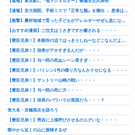
【速報】東京駅に『地下シェルター』整備を正式表明
【速報】京大病院、手術ミスで『正常な脳』を摘出 → 患者は自発呼吸不可能な植物状態に
【衝撃】農村地域で育った子どもがアレルギーやぜん息になりにくい『農場効果』を引き起こす細菌が判明
【おすすめ漫画】ご注文はうさぎですか癒される・・・・
【豊臣兄弟！】本能寺の辺？はっきりしねーなどこなんだよ・・・・
【豊臣兄弟！】信孝がアホすぎるんだが・・・・
【豊臣兄弟！】与一郎の死ぬシーン長すぎ・・・・
【豊臣兄弟！】パトレン1号の喋り方なんかクセになる・・・・
【豊臣兄弟！】サントリー山崎の戦い・・・・
【豊臣兄弟！】与一郎の死に方・・・・
【豊臣兄弟！】信長のパワハラが原因だろ・・・？
蛍大名・京極高次を語ろう
【豊臣兄弟！】秀吉に上様呼びさせるのエグいな・・・・
暇やから近くの山に探検するぜ