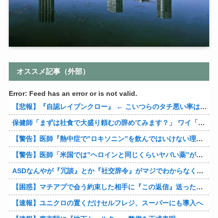
オススメ記事（外部）
Error: Feed has an error or is not valid.
【悲報】『自認レイブンクロー』 ← こいつらのタチ悪い率は異常
保健師「まずは社食で大盛り頼むの辞めてみます？」 ワイ「…食っちゃいけないものを売ってるのか？」
【警告】医師『熱中症で”ロキソニン”を飲んではいけない理由がこれ』
【警告】医師「米国では”ヘロインと同じくらいヤバい薬”が日本では平気で処方されてる」
ASDなんやが『冗談』とか『社交辞令』がマジでわからなくて怖い
【困惑】マチアプで会う約束した相手に『この返信』送ったらブロックされたんやが…
【速報】ユニクロの置くだけセルフレジ、スーパーにも導入へ