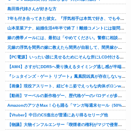
島田珠代姉さんが好きな方
7年も付き合ってきた彼女。『浮気相手は本気で好き、でも今の生活は壊したくない。あなたは家族で、浮気相手は恋人。それじゃ駄目なの？』人の心なんて持ってなかったｗ
山本里菜アナ、結婚生活4年半で終了！離婚コメントには疑問の声
嫁の携帯メールには、最初は「やめてください。警察に相談します」とかだったけど、最近は「昨日もすごかった。間君のが中でビクピｋ（ｒｙ」とｗ しかも羽目鳥も満載だった！
元嫁の浮気を間男の嫁に教えたら間男が自殺して、間男嫁から感謝されつつ元嫁に『いつ死ぬの？』と笑顔で言われた衝撃
【PC電源】いったい誰に見せるためにそんな所にLCD付けるのかな
【AM4】さすがにDDR5へ乗り換えるタイミング逃し感が半端ない
『シュタインズ・ゲート リブート』鳳凰院凶真が存在しないγ（ガンマ）世界線が追加される
【画像】現役アスリート、紐ビキニ姿でえっちな肉体ボロンwww
【動画】マーベルの新作格ゲー、歴代格ゲーのパロディが多すぎて話題にwwwwwww
AmazonのアツさMax！心も踊る「マンガ毎週末セール（50%還元）」2日目襲来！他
【Vtuber】中日のCS進出が普通にあり得るセリーグ他
【物議】大物インフルエンサー「喫煙者の権利がマジで侵害されてる。いくら税金払ってるんだ」他