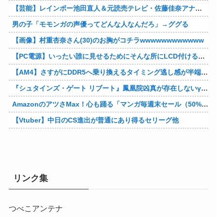
【芸能】レインボー池田直人＆元読売テレビ・佐藤佳奈アナが結婚
男の子「モモンガの声優ってどんな人なんだろ」→ググる
【画像】村重杏奈さん(30)のお胸がコチラwwwwwwwwwwww
【PC電源】いったい誰に見せるためにそんな所にLCD付けるのかな
【AM4】さすがにDDR5へ乗り換えるタイミング逃し感が半端ない
『シュタインズ・ゲート リブート』鳳凰院凶真が存在しないγ（ガンマ）世界線が追加される
AmazonのアツさMax！心も踊る「マンガ毎週末セール（50%還元）」2日目襲来！他
【Vtuber】中日のCS進出が普通にあり得るセリーグ他
リンク集
つべこアンテナ