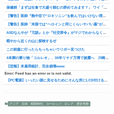
保健師「まずは社食で大盛り頼むの辞めてみます？」 ワイ「…食っちゃいけないものを売ってるのか？」
【警告】医師『熱中症で”ロキソニン”を飲んではいけない理由がこれ』
【警告】医師「米国では”ヘロインと同じくらいヤバい薬”が日本では平気で処方されてる」
ASDなんやが『冗談』とか『社交辞令』がマジでわからなくて怖い
暇やから近くの山に探検するぜ
この前森に行ったらちっちゃいウリボー見つけた
4本脚の乗り物「コルレオ」、30年リヤド万博で披露へ 川崎重工が35年発売目指す
【悲報】米雇用統計、完全崩壊www
Error: Feed has an error or is not valid.
【PC電源】いったい誰に見せるためにそんな所にLCD付けるのかな
アジア
日本
昭和時代
ヨーロッパ
ロシア
歴史考察