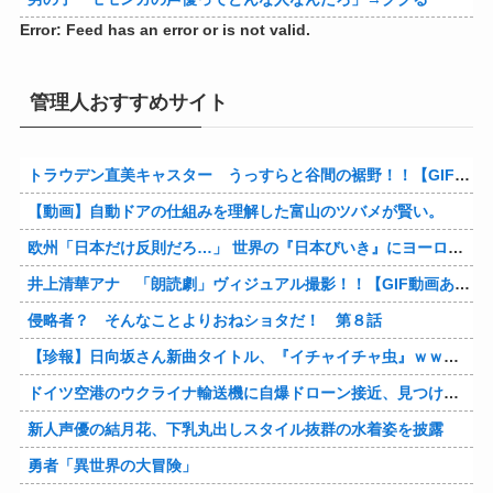
Error: Feed has an error or is not valid.
管理人おすすめサイト
トラウデン直美キャスター うっすらと谷間の裾野！！【GIF動画あり】
【動画】自動ドアの仕組みを理解した富山のツバメが賢い。
欧州「日本だけ反則だろ…」 世界の『日本びいき』にヨーロッパ全土から不満の声
井上清華アナ 「朗読劇」ヴィジュアル撮影！！【GIF動画あり】
侵略者？ そんなことよりおねショタだ！ 第８話
【珍報】日向坂さん新曲タイトル、『イチャイチャ虫』ｗｗｗ★2
ドイツ空港のウクライナ輸送機に自爆ドローン接近、見つけた空港職員が蹴り落とす…高性能プラスチック爆弾搭載！
新人声優の結月花、下乳丸出しスタイル抜群の水着姿を披露
勇者「異世界の大冒険」