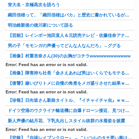
蛍大名・京極高次を語ろう
織田信雄って、「織田信雄はバカ」と歴史に書かれているが今まで家が残っているんでバカではないよな？
明治維新後の徳川家について語る
【芸能】レインボー池田直人＆元読売テレビ・佐藤佳奈アナが結婚
男の子「モモンガの声優ってどんな人なんだろ」→ググる
【画像】村重杏奈さん(30)のお胸がコチラwwwwwwwwwwww
Error: Feed has an error or is not valid.
【画像】障害持ち社長「金さえあれば男はいくらでもモテるという事を証明してる」
【復讐】嫁いびりトメに自慢の角煮をメガ盛りさせた結果ｗｗｗｗ 他
Error: Feed has an error or is not valid.
【珍報】日向坂さん新曲タイトル、『イチャイチャ虫』ｗｗｗ★2
ドイツ空港のウクライナ輸送機に自爆ドローン接近、見つけた空港職員が蹴り落とす…高性能プラスチック爆弾搭載！
新人声優の結月花、下乳丸出しスタイル抜群の水着姿を披露
Error: Feed has an error or is not valid.
【悲報】『自認レイブンクロー』 ← こいつらのタチ悪い率は異常