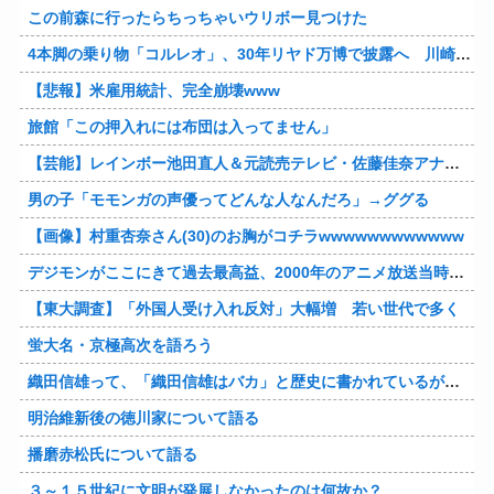
この前森に行ったらちっちゃいウリボー見つけた
4本脚の乗り物「コルレオ」、30年リヤド万博で披露へ 川崎重工が35年発売目指す
【悲報】米雇用統計、完全崩壊www
旅館「この押入れには布団は入ってません」
【芸能】レインボー池田直人＆元読売テレビ・佐藤佳奈アナが結婚
男の子「モモンガの声優ってどんな人なんだろ」→ググる
【画像】村重杏奈さん(30)のお胸がコチラwwwwwwwwwwww
デジモンがここにきて過去最高益、2000年のアニメ放送当時を上回る
【東大調査】「外国人受け入れ反対」大幅増 若い世代で多く
蛍大名・京極高次を語ろう
織田信雄って、「織田信雄はバカ」と歴史に書かれているが今まで家が残っているんでバカではないよな？
明治維新後の徳川家について語る
播磨赤松氏について語る
３～１５世紀に文明が発展しなかったのは何故か？