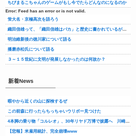
ちびまるこちゃんのゲームがもし今でたらどんなのになるのか
Error: Feed has an error or is not valid.
蛍大名・京極高次を語ろう
織田信雄って、「織田信雄はバカ」と歴史に書かれているが今まで家が残っているんでバカではないよな？
明治維新後の徳川家について語る
播磨赤松氏について語る
３～１５世紀に文明が発展しなかったのは何故か？
新着News
暇やから近くの山に探検するぜ
この前森に行ったらちっちゃいウリボー見つけた
4本脚の乗り物「コルレオ」、30年リヤド万博で披露へ 川崎重工が35年発売目指す
【悲報】米雇用統計、完全崩壊www