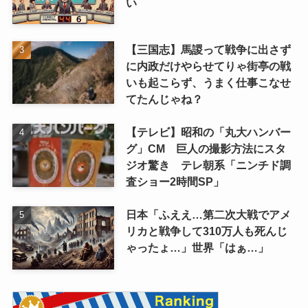
い
【三国志】馬謖って戦争に出さず
に内政だけやらせてりゃ街亭の戦
いも起こらず、うまく仕事こなせ
てたんじゃね？
【テレビ】昭和の「丸大ハンバー
グ」CM 巨人の撮影方法にスタ
ジオ驚き テレ朝系「ニンチド調
査ショー2時間SP」
日本「ふええ…第二次大戦でアメ
リカと戦争して310万人も死んじ
ゃったょ…」世界「はぁ…」