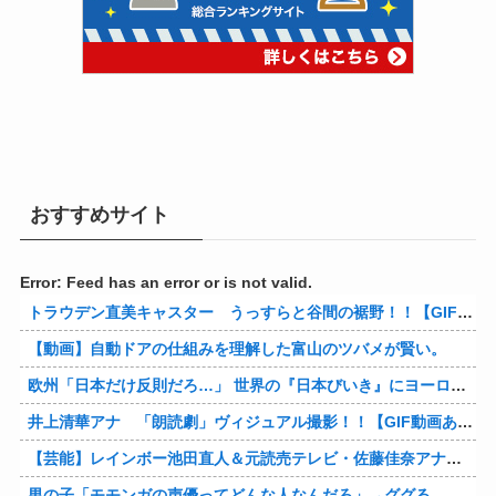
おすすめサイト
Error: Feed has an error or is not valid.
トラウデン直美キャスター うっすらと谷間の裾野！！【GIF動画あり】
【動画】自動ドアの仕組みを理解した富山のツバメが賢い。
欧州「日本だけ反則だろ…」 世界の『日本びいき』にヨーロッパ全土から不満の声
井上清華アナ 「朗読劇」ヴィジュアル撮影！！【GIF動画あり】
【芸能】レインボー池田直人＆元読売テレビ・佐藤佳奈アナが結婚
男の子「モモンガの声優ってどんな人なんだろ」→ググる