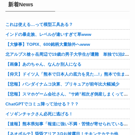
新着News
これは使える…って模型工具ある？
インドの暴走族、レベルが違いすぎて草www
【大惨事】TOPIX、600銘柄大量除外へwww
北アルプス槍ヶ岳周辺で19歳の男子大学生が遭難 単独で1泊2日の予定で入山も連絡取れず 警察が9日以降捜索予定
【画像】あのちゃん、なんか別人になる
【仰天】ドイツ人「熊本で日本人の底力を見た…!」熊本で生まれて初めて震度7の大地震を経験したドイツ人。直後、日本人たちの行動に衝撃を受けてしまう…
【悲報】バンダイナムコ決算、プリキュアが前年比大幅減少
【悲報】スマホゲーム会社さん、”サ終”相次ぎ倒産しまくってる模様
ChatGPTでコミュ障って治せる？？？
イソギンチャクさん必死に逃げる！
【速報】熊本県知事「報道に強い不満・苦情が寄せられている」→TBSの報道特集がまさにそれな件他
【ネオポルテ】昏昏アリア３Dお披露目！チキンテカテカ他