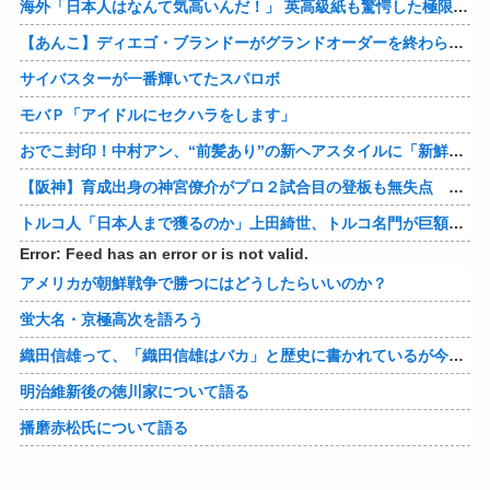
海外「日本人はなんて気高いんだ！」 英高級紙も驚愕した極限の中の日本人の姿に世界が衝撃
【あんこ】ディエゴ・ブランドーがグランドオーダーを終わらせるようです【FGO二部】 第１６６話
サイバスターが一番輝いてたスパロボ
モバＰ「アイドルにセクハラをします」
おでこ封印！中村アン、“前髪あり”の新ヘアスタイルに「新鮮でたまらん」の声【画像】
【阪神】育成出身の神宮僚介がプロ２試合目の登板も無失点 ボスラーを三振に ピンチで抑えた
トルコ人「日本人まで獲るのか」上田綺世、トルコ名門が巨額の正式オファー！現地サポが騒然！【海外の反応】
Error: Feed has an error or is not valid.
アメリカが朝鮮戦争で勝つにはどうしたらいいのか？
蛍大名・京極高次を語ろう
織田信雄って、「織田信雄はバカ」と歴史に書かれているが今まで家が残っているんでバカではないよな？
明治維新後の徳川家について語る
播磨赤松氏について語る