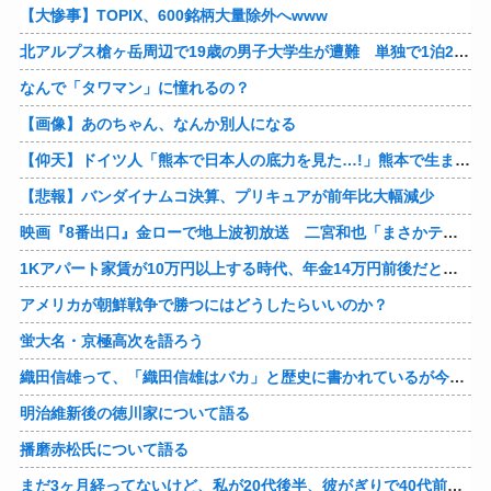
【大惨事】TOPIX、600銘柄大量除外へwww
北アルプス槍ヶ岳周辺で19歳の男子大学生が遭難 単独で1泊2日の予定で入山も連絡取れず 警察が9日以降捜索予定
なんで「タワマン」に憧れるの？
【画像】あのちゃん、なんか別人になる
【仰天】ドイツ人「熊本で日本人の底力を見た…!」熊本で生まれて初めて震度7の大地震を経験したドイツ人。直後、日本人たちの行動に衝撃を受けてしまう…
【悲報】バンダイナムコ決算、プリキュアが前年比大幅減少
映画『8番出口』金ローで地上波初放送 二宮和也「まさかテレビにまで迷い込んでしまうとは」
1Kアパート家賃が10万円以上する時代、年金14万円前後だと賃貸の人は無理じゃね？
アメリカが朝鮮戦争で勝つにはどうしたらいいのか？
蛍大名・京極高次を語ろう
織田信雄って、「織田信雄はバカ」と歴史に書かれているが今まで家が残っているんでバカではないよな？
明治維新後の徳川家について語る
播磨赤松氏について語る
まだ3ヶ月経ってないけど、私が20代後半、彼がぎりで40代前半でＷ不倫中。計画している彼との二泊三日の旅行、早く行けるといいな♪