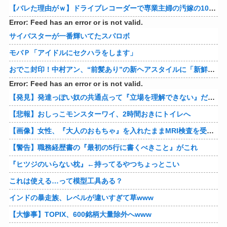
【バレた理由がｗ】ドライブレコーダーで専業主婦の汚嫁の10年越し不倫発覚！制裁の詳細がコレｗｗｗｗｗ 他
Error: Feed has an error or is not valid.
サイバスターが一番輝いてたスパロボ
モバＰ「アイドルにセクハラをします」
おでこ封印！中村アン、“前髪あり”の新ヘアスタイルに「新鮮でたまらん」の声【画像】
Error: Feed has an error or is not valid.
【発見】発達っぽい奴の共通点って『立場を理解できない』だよな
【悲報】おしっこモンスターワイ、2時間おきにトイレへ
【画像】女性、『大人のおもちゃ』を入れたままMRI検査を受けた結果 →
【警告】職務経歴書の『最初の5行に書くべきこと』がこれ
『ヒツジのいらない枕』←持ってるやつちょっとこい
これは使える…って模型工具ある？
インドの暴走族、レベルが違いすぎて草www
【大惨事】TOPIX、600銘柄大量除外へwww