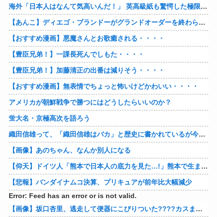
海外「日本人はなんて気高いんだ！」 英高級紙も驚愕した極限の中の日本人の姿に世界が衝撃
【あんこ】ディエゴ・ブランドーがグランドオーダーを終わらせるようです【FGO二部】 第１６６話
【おすすめ漫画】悪魔さんとお歌癒される・・・・
【豊臣兄弟！】一課長死んでしもた・・・・
【豊臣兄弟！】加藤清正の出番は減りそう・・・・
【おすすめ漫画】無表情でちょっと怖いけどかわいい・・・・
アメリカが朝鮮戦争で勝つにはどうしたらいいのか？
蛍大名・京極高次を語ろう
織田信雄って、「織田信雄はバカ」と歴史に書かれているが今まで家が残っているんでバカではないよな？
【画像】あのちゃん、なんか別人になる
【仰天】ドイツ人「熊本で日本人の底力を見た…!」熊本で生まれて初めて震度7の大地震を経験したドイツ人。直後、日本人たちの行動に衝撃を受けてしまう…
【悲報】バンダイナムコ決算、プリキュアが前年比大幅減少
Error: Feed has an error or is not valid.
【画像】坂口杏里、逃走して便器にこびりついた????カスまで晒されるwww