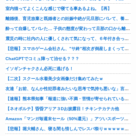
室内猫ってよくこんな感じで寝てる事あるよね。【再】
離婚後、育児放棄と既婚者との妊娠中絶が元旦那にバレて、養育費の支払いが止まった… 私が正社員で働くまで止めると言われてるけど、女として生きたいの。
酔って自爆してバレた… 子供の態度が変わって旦那の口から離婚って言葉が出て、急速に現実に引き戻されたっていうか、あー私本当にしちゃいけないことしてたんだなと思い知った。
震災の時に社内の人に優しくされて気になって、６年付き合った彼に別れを告げました。その時新たな好きな人に夢中で元彼はどうでもよく思えました。今ははっきり言って後悔してます…
【悲報】スマホゲーム会社さん、”サ終”相次ぎ倒産しまくってる模様
ChatGPTでコミュ障って治せる？？？
イソギンチャクさん必死に逃げる！
【二次】スクール水着美少女画像だけ集めてみたｗ
友達「お前、なんか性犯罪者みたいな思考で気持ち悪いな」言われたわ
【速報】熊本県知事「報道に強い不満・苦情が寄せられている」→TBSの報道特集がまさにそれな件他
【ネオポルテ】昏昏アリア３Dお披露目！チキンテカテカ他
Amazon「マンガ毎週末セール（50%還元）」アツいスポーツマンガ祭り最終日到来！！！他
【悲報】堀大輔さん、寝る間も惜しんでレスバ祭りｗｗｗｗｗｗｗｗｗｗｗｗｗｗｗｗｗｗｗｗｗｗｗｗ他