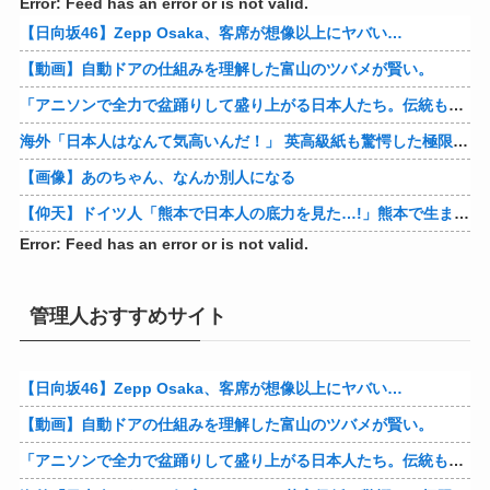
Error: Feed has an error or is not valid.
【日向坂46】Zepp Osaka、客席が想像以上にヤバい…
【動画】自動ドアの仕組みを理解した富山のツバメが賢い。
「アニソンで全力で盆踊りして盛り上がる日本人たち。伝統もオタクもこの熱量、素晴らしい」→女さんブチギレ「これを見て『日本の品格が落ちた』と思いま…
海外「日本人はなんて気高いんだ！」 英高級紙も驚愕した極限の中の日本人の姿に世界が衝撃
【画像】あのちゃん、なんか別人になる
【仰天】ドイツ人「熊本で日本人の底力を見た…!」熊本で生まれて初めて震度7の大地震を経験したドイツ人。直後、日本人たちの行動に衝撃を受けてしまう…
Error: Feed has an error or is not valid.
管理人おすすめサイト
【日向坂46】Zepp Osaka、客席が想像以上にヤバい…
【動画】自動ドアの仕組みを理解した富山のツバメが賢い。
「アニソンで全力で盆踊りして盛り上がる日本人たち。伝統もオタクもこの熱量、素晴らしい」→女さんブチギレ「これを見て『日本の品格が落ちた』と思いま…