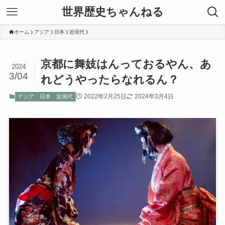
世界歴史ちゃんねる
ホーム
アジア
日本
近現代
京都に舞妓はんっておるやん、あ
2024
3/04
れどうやったらなれるん？
2022年2月25日
2024年3月4日
アジア
日本
近現代