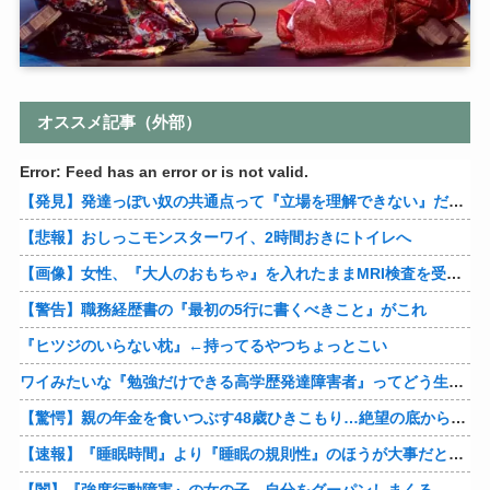
オススメ記事（外部）
Error: Feed has an error or is not valid.
【発見】発達っぽい奴の共通点って『立場を理解できない』だよな
【悲報】おしっこモンスターワイ、2時間おきにトイレへ
【画像】女性、『大人のおもちゃ』を入れたままMRI検査を受けた結果 →
【警告】職務経歴書の『最初の5行に書くべきこと』がこれ
『ヒツジのいらない枕』←持ってるやつちょっとこい
ワイみたいな『勉強だけできる高学歴発達障害者』ってどう生きたらいいんや？
【驚愕】親の年金を食いつぶす48歳ひきこもり…絶望の底から家族を救ったのは『障害基礎年金』だった
【速報】『睡眠時間』より『睡眠の規則性』のほうが大事だと判明