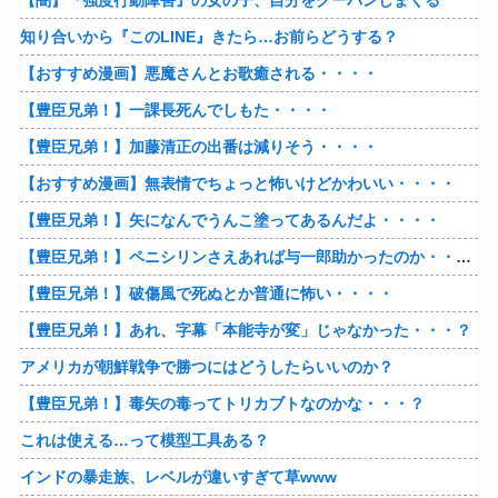
【闇】『強度行動障害』の女の子、自分をグーパンしまくる
知り合いから『このLINE』きたら…お前らどうする？
【おすすめ漫画】悪魔さんとお歌癒される・・・・
【豊臣兄弟！】一課長死んでしもた・・・・
【豊臣兄弟！】加藤清正の出番は減りそう・・・・
【おすすめ漫画】無表情でちょっと怖いけどかわいい・・・・
【豊臣兄弟！】矢になんでうんこ塗ってあるんだよ・・・・
【豊臣兄弟！】ペニシリンさえあれば与一郎助かったのか・・・？
【豊臣兄弟！】破傷風で死ぬとか普通に怖い・・・・
【豊臣兄弟！】あれ、字幕「本能寺が変」じゃなかった・・・？
アメリカが朝鮮戦争で勝つにはどうしたらいいのか？
【豊臣兄弟！】毒矢の毒ってトリカブトなのかな・・・？
これは使える…って模型工具ある？
インドの暴走族、レベルが違いすぎて草www