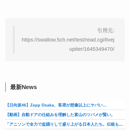
引用元:
https://swallow.5ch.net/test/read.cgi/livej
upiter/1645349470/
最新News
【日向坂46】Zepp Osaka、客席が想像以上にヤバい…
【動画】自動ドアの仕組みを理解した富山のツバメが賢い。
「アニソンで全力で盆踊りして盛り上がる日本人たち。伝統もオタクもこの熱量、素晴らしい」→女さんブチギレ「これを見て『日本の品格が落ちた』と思いま…