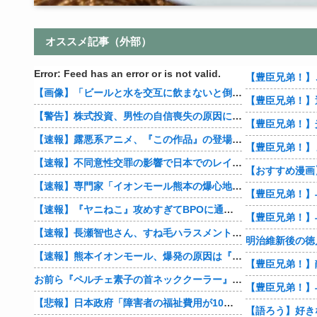
オススメ記事（外部）
Error: Feed has an error or is not valid.
【画像】「ビールと水を交互に飲まないと倒れるグラス」発売
【警告】株式投資、男性の自信喪失の原因に… 6割超が「人生の敗者」自認
【速報】露悪系アニメ、『この作品』の登場で最盛期を迎えてしまう…
【豊臣兄弟！】
【速報】不同意性交罪の影響で日本でのレイプ認知件数爆増
【速報】専門家「イオンモール熊本の爆心地に”こんなもの”があったんだけど…」
【速報】『ヤニねこ』攻めすぎてBPOに通報される
【速報】長瀬智也さん、すね毛ハラスメントを謝罪「不快な思いをさせて申し訳ありませんでした」
明治維新後の徳
【速報】熊本イオンモール、爆発の原因は『これ』の可能性
お前ら『ペルチェ素子の首ネッククーラー』使ったことあるか？
【悲報】日本政府「障害者の福祉費用が10年で2倍になったので抑制します」
【語ろう】好き