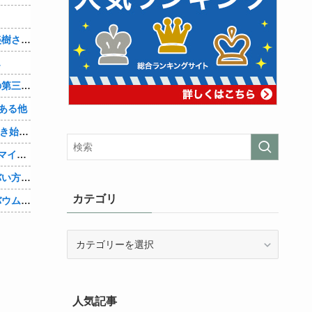
？
【画像】「まどか☆マギカ」巴マミ、美樹さやか、佐倉杏子エロすぎ放課後えんこーハメ撮りどぴゅどぴゅエチエチが最高すぎる❣
…
辺野古転覆ﾀﾋ亡事故、学校法人同志社の第三者委員会が調査報告書を公表 … 安全配慮義務違反や安全管理に関する検証を妨げた組織風土の存在を指摘
ある他
「Linuxで十分じゃね…？」世界が気付き始める他
Google、AIへの投資が膨らみ史上初のマイナスキャッシュフローに陥る他
キズナアイさんの活動内容、ガチでヤバい方向へ他
カテゴリ
【速報】ジャンポケ斉藤の被害女性「バウムクーヘン売ったりTikTokライブしててムカついたから示談しなかった」他
カ
テ
ゴ
リ
人気記事