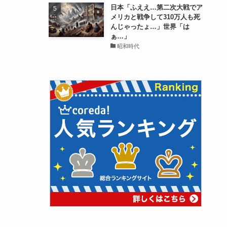
日本「ふええ…第二次大戦でア
メリカと戦争して310万人も死
んじゃったょ…」世界「は
ぁ…」
昭和時代