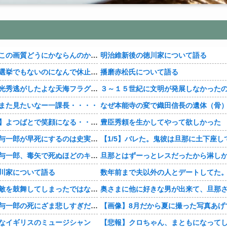
【豊臣兄弟！】この画質どうにかならんのか・・・？
明治維新後の徳川家について語る
【豊臣兄弟！】選挙でもないのになんで休止・・・？
播磨赤松氏について語る
【豊臣兄弟！】光秀逃がしたよな天海フラグすぎる・・・・
また見たいなー一課長・・・・
【おすすめ漫画】よつばとで笑顔になる・・・・
豊臣秀頼を生かしてやって欲しかった
【豊臣兄弟！】与一郎が早死にするのは史実なの・・・？
【豊臣兄弟！】与一郎、毒矢で死ぬほどのキャラだったっけ・・・・
川家について語る
【豊臣兄弟！】敵を鼓舞してしまったではないか・・・？
【豊臣兄弟！】与一郎の死にざま悲しすぎだろ・・・？
【画像】8月だから夏に撮った写真あげ
なイギリスのミュージシャン
【悲報】クロちゃん、まともになって