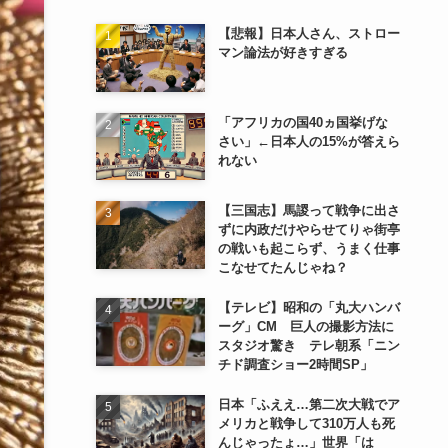
【悲報】日本人さん、ストロー
マン論法が好きすぎる
「アフリカの国40ヵ国挙げな
さい」←日本人の15%が答えら
れない
【三国志】馬謖って戦争に出さ
ずに内政だけやらせてりゃ街亭
の戦いも起こらず、うまく仕事
こなせてたんじゃね？
【テレビ】昭和の「丸大ハンバ
ーグ」CM 巨人の撮影方法に
スタジオ驚き テレ朝系「ニン
チド調査ショー2時間SP」
日本「ふええ…第二次大戦でア
メリカと戦争して310万人も死
んじゃったょ…」世界「は