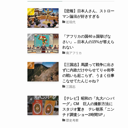
【悲報】日本人さん、ストロー
マン論法が好きすぎる
近現代
「アフリカの国40ヵ国挙げな
さい」←日本人の15%が答えら
れない
南アフリカ
【三国志】馬謖って戦争に出さ
ずに内政だけやらせてりゃ街亭
の戦いも起こらず、うまく仕事
こなせてたんじゃね？
三国志
【テレビ】昭和の「丸大ハンバ
ーグ」CM 巨人の撮影方法に
スタジオ驚き テレ朝系「ニン
チド調査ショー2時間SP」
歴史考察