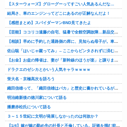
【スターウォーズ】グローグーってすごい人気あるんだな…
結局さ、車のエンジンってどこにあるのが正解なんだよ！
【感想まとめ】スパイダーマンBND見てきたよ
【芸能】ココリコ遠藤の自宅、猛暑で全館空調故障…新品交換費300万円…高額費用に「高すぎる」
【相談】早めに予約した通路側の席に、見知らぬ母子が。車掌の呼びかけにも「目を閉じて無視」して居座られました。無理やり奪われた席は、結局“やったもん勝ち”になってしまうのでしょうか？
佐山聡「はいじゃ蹴ってみ」←ここからビンタされずに済む方法
【お金】お盆の帰省は、妻が「新幹線のほうが楽」と譲りません。東京から大阪まで家族4人だと往復「10万円」近くかかるため、私は車で節約したいのですが、実際の費用はどれくらい違うのでしょうか？
ドラクエのゼシカとかいう人気キャラｗｗｗｗ
蛍大名・京極高次を語ろう
織田信雄って、「織田信雄はバカ」と歴史に書かれているが今まで家が残っているんでバカではないよな？
明治維新後の徳川家について語る
播磨赤松氏について語る
３～１５世紀に文明が発展しなかったのは何故か？
【1/4】嫁が嫁の勤め先の社長と不倫している。証拠を掴む前に嫁から離婚を切り出されたので、ハッタリかまして証拠を握っているフリしたら、向こうから示談話を振ってきたｗ