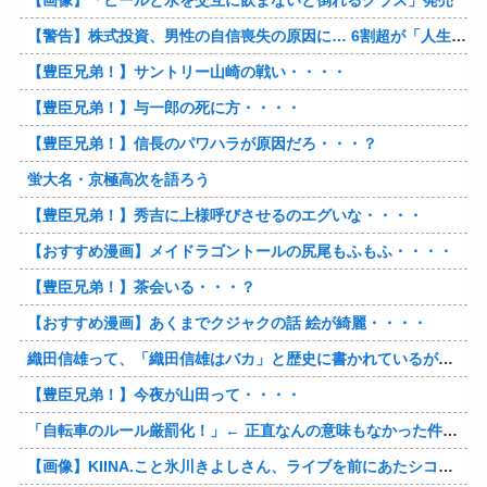
【画像】「ビールと水を交互に飲まないと倒れるグラス」発売
【警告】株式投資、男性の自信喪失の原因に… 6割超が「人生の敗者」自認
【豊臣兄弟！】サントリー山崎の戦い・・・・
【豊臣兄弟！】与一郎の死に方・・・・
【豊臣兄弟！】信長のパワハラが原因だろ・・・？
蛍大名・京極高次を語ろう
【豊臣兄弟！】秀吉に上様呼びさせるのエグいな・・・・
【おすすめ漫画】メイドラゴントールの尻尾もふもふ・・・・
【豊臣兄弟！】茶会いる・・・？
【おすすめ漫画】あくまでクジャクの話 絵が綺麗・・・・
織田信雄って、「織田信雄はバカ」と歴史に書かれているが今まで家が残っているんでバカではないよな？
【豊臣兄弟！】今夜が山田って・・・・
「自転車のルール厳罰化！」← 正直なんの意味もなかった件www
【画像】KIINA.こと氷川きよしさん、ライブを前にあたシコ欲全開www