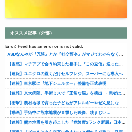
オススメ記事（外部）
Error: Feed has an error or is not valid.
ASDなんやが『冗談』とか『社交辞令』がマジでわからなくて怖い
【困惑】マチアプで会う約束した相手に『この返信』送ったらブロックされたんやが…
【速報】ユニクロの置くだけセルフレジ、スーパーにも導入へ
【速報】東京駅に『地下シェルター』整備を正式表明
【速報】京大病院、手術ミスで『正常な脳』を摘出 → 患者は自発呼吸不可能な植物状態に
【衝撃】農村地域で育った子どもがアレルギーやぜん息になりにくい『農場効果』を引き起こす細菌が判明
【動画】手術中に熊本地震が直撃した映像、凄まじい…
【速報】熊本地震を引き起こした『危険度Sランク断層』日本のド真ん中に10カ所もあると判明