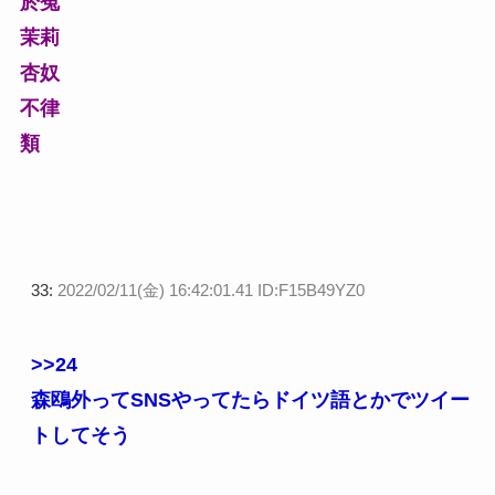
於菟
茉莉
杏奴
不律
類
33:
2022/02/11(金) 16:42:01.41 ID:F15B49YZ0
>>24
森鴎外ってSNSやってたらドイツ語とかでツイー
トしてそう