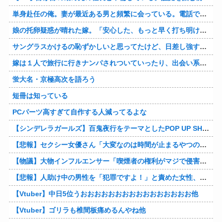
単身赴任の俺。妻が最近ある男と頻繁に会っている。電話で問い詰めた。「好きなのはアナタ、でも会えないのがツライ、寂しいから・・・」妻は、その男と不倫関係に発展した様だ…
娘の托卵疑惑が晴れた嫁。「安心した、もっと早く打ち明けて鑑定しておけばよかった」と。そして「今度こそ家族三人で幸せになりたい」と言い出した！！ごめんこうむるわｗｗ
サングラスかけるの恥ずかしいと思ってたけど、日差し強すぎてサングラスかけ始めたわ
嫁は１人で旅行に行きナンパされついていったり、出会い系で知り合った男と会ったりした。しかも酔っていて避妊もしてなかった。そしてやはり自分には夫しかいないと思ったんだとｗ
蛍大名・京極高次を語ろう
短冊は知っている
PCパーツ高すぎて自作する人減ってるよな
【シンデレラガールズ】百鬼夜行をテーマとしたPOP UP SHOPが東京・大阪にて開催
【悲報】セクシー女優さん「大変なのは時間が止まるやつの撮影」←ばらしてしまうｗ
【物議】大物インフルエンサー「喫煙者の権利がマジで侵害されてる。いくら税金払ってるんだ」他
【悲報】人助け中の男性を「犯罪ですよ！」と責めた女性、警察が来た瞬間逃げる他
【Vtuber】中日5位うおおおおおおおおおおおおおおおお他
【Vtuber】ゴリラも椎間板痛めるんやね他