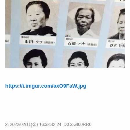
https://i.imgur.com/axO9FaW.jpg
2:
2022/02/11(金) 16:38:42.24 ID:CoGI00RR0