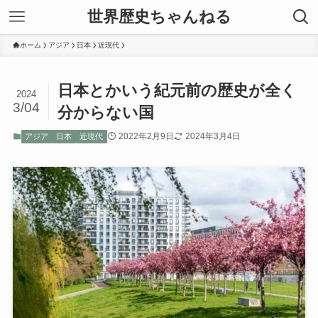
世界歴史ちゃんねる
ホーム
アジア
日本
近現代
日本とかいう紀元前の歴史が全く
2024
3/04
分からない国
2022年2月9日
2024年3月4日
アジア
日本
近現代