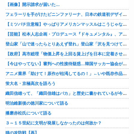
【画像】開示請求が届いた…
フェラーリを手がけたピニンファリーナ、日本の鉄道初デザイン。南海電鉄が新たな空港特急をなにわ筋線へ導入
【ミツバチ注意報】やっぱりアメリカンマッスルはこうじゃないとな・・・。ダッジが「直6ツインターボ、600馬力」の新型「チャージャー ”スーパービー”」を発表
【芸能】松本人志企画・プロデュース『ドキュメンタル』、アメリカで初の制作が決定
登山家「山で迷ったらとりあえず登れ」登山家「沢を見つけて下山しろ」←これ結局どっちが正解なの？
【政府】高市総理「物価上昇を上回る賃上げを日本に定着させる」 国家公務員月給3.51％増へ 人事院の勧告を受け
【今はやってない】審判への性接待疑惑…韓国サッカー協会が声明「現在は一切発生していない」
アニメ業界「助けて！原作が枯渇してるの！」←いや既存作品の2期やったら良いよね？
蛍大名・京極高次を語ろう
織田信雄って、「織田信雄はバカ」と歴史に書かれているが今まで家が残っているんでバカではないよな？
明治維新後の徳川家について語る
播磨赤松氏について語る
３～１５世紀に文明が発展しなかったのは何故か？
猫の攻防戦【再】