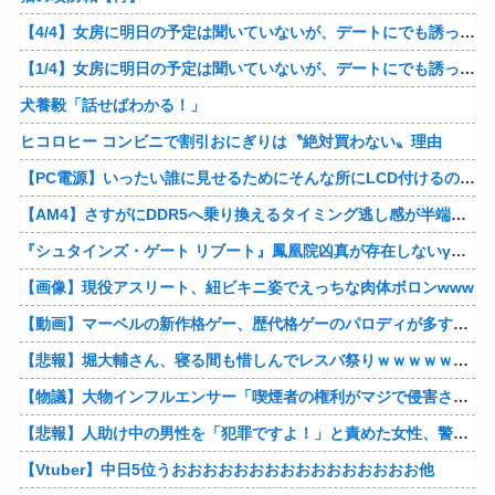
【4/4】女房に明日の予定は聞いていないが、デートにでも誘ってみる。多分断られるはずだ。間男と会うからね。はいはいどうぞ思う存分お楽しみください。そのうち地獄に落してやるわ！
【1/4】女房に明日の予定は聞いていないが、デートにでも誘ってみる。多分断られるはずだ。間男と会うからね。はいはいどうぞ思う存分お楽しみください。そのうち地獄に落してやるわ！
犬養毅「話せばわかる！」
ヒコロヒー コンビニで割引おにぎりは〝絶対買わない〟理由
【PC電源】いったい誰に見せるためにそんな所にLCD付けるのかな
【AM4】さすがにDDR5へ乗り換えるタイミング逃し感が半端ない
『シュタインズ・ゲート リブート』鳳凰院凶真が存在しないγ（ガンマ）世界線が追加される
【画像】現役アスリート、紐ビキニ姿でえっちな肉体ボロンwww
【動画】マーベルの新作格ゲー、歴代格ゲーのパロディが多すぎて話題にwwwwwww
【悲報】堀大輔さん、寝る間も惜しんでレスバ祭りｗｗｗｗｗｗｗｗｗｗｗｗｗｗｗｗｗｗｗｗｗｗｗｗ他
【物議】大物インフルエンサー「喫煙者の権利がマジで侵害されてる。いくら税金払ってるんだ」他
【悲報】人助け中の男性を「犯罪ですよ！」と責めた女性、警察が来た瞬間逃げる他
【Vtuber】中日5位うおおおおおおおおおおおおおおおお他