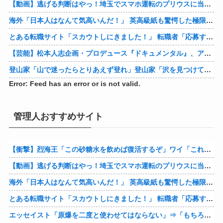
【動画】逃げる判断はやっ！埼玉でスマホ運転のプリウスに当て逃げされる車載。
海外「日本人はなんて気高いんだ！」 英高級紙も驚愕した極限の中の日本人の姿に世界が衝撃
とある転職サイト「スカウトしにきました！」 転職者「応募するわ！」 → 結果ｗｗｗｗｗ
【芸能】松本人志企画・プロデュース『ドキュメンタル』、アメリカで初の制作が決定
登山家「山で迷ったらとりあえず登れ」登山家「沢を見つけて下山しろ」←これ結局どっちが正解なの？
Error: Feed has an error or is not valid.
管理人おすすめサイト
【衝撃】烈海王「この砂糖水を飲めば復活するぞ」ワイ「これはトンデモ理論やろなぁ」ﾍﾟﾗ←結果ｗｗｗｗ
【動画】逃げる判断はやっ！埼玉でスマホ運転のプリウスに当て逃げされる車載。
海外「日本人はなんて気高いんだ！」 英高級紙も驚愕した極限の中の日本人の姿に世界が衝撃
とある転職サイト「スカウトしにきました！」 転職者「応募するわ！」 → 結果ｗｗｗｗｗ
エッセイスト「原爆を二度と使わせてはならない」⇒「もちろん中国の核も非難する？」⇒「中国の核は綺麗な核！」