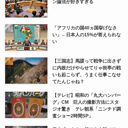
ン論法が好きすぎる
「アフリカの国40ヵ国挙げなさ
い」←日本人の15%が答えられな
い
【三国志】馬謖って戦争に出さず
に内政だけやらせてりゃ街亭の戦
いも起こらず、うまく仕事こなせ
てたんじゃね？
【テレビ】昭和の「丸大ハンバー
グ」CM 巨人の撮影方法にスタ
ジオ驚き テレ朝系「ニンチド調
査ショー2時間SP」