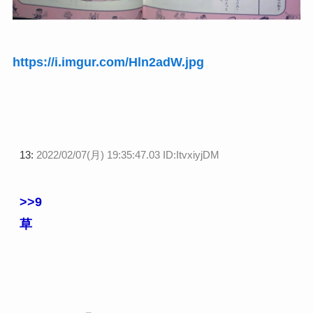
https://i.imgur.com/Hln2adW.jpg
13:
2022/02/07(月) 19:35:47.03 ID:ItvxiyjDM
>>9
草