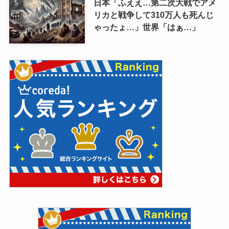
日本「ふええ…第二次大戦でアメ
リカと戦争して310万人も死んじ
ゃったょ…」世界「はぁ…」