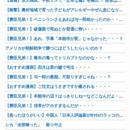
【速報】京大病院、手術ミスで『正常な脳』を摘出 → 患者は自発呼吸不可能な植物状態に
【衝撃】農村地域で育った子どもがアレルギーやぜん息になりにくい『農場効果』を引き起こす細菌が判明
【豊臣兄弟！】ペニシリンさえあれば与一郎助かったのか・・・？
【豊臣兄弟！】破傷風で死ぬとか普通に怖い・・・・
【豊臣兄弟！】あれ、字幕「本能寺が変」じゃなかった・・・？
アメリカが朝鮮戦争で勝つにはどうしたらいいのか？
【豊臣兄弟！】毒矢の毒ってトリカブトなのかな・・・？
【おすすめ漫画】四月は君の嘘で号泣・・・・
【豊臣兄弟！】与一郎の最期、尺取りすぎじゃね・・・？
【おすすめ漫画】ご注文はうさぎですか癒される・・・・
【豊臣兄弟！】本能寺の辺？はっきりしねーなどこなんだよ・・・・
【豊臣兄弟！】信孝がアホすぎるんだが・・・・
【焦ったほうがいい】中国人「日本人評論家がBYDのラッコの装備を褒めてるけど中国では基本的な装備やぞ…？」
シカ「全部喰った」 祭り中止