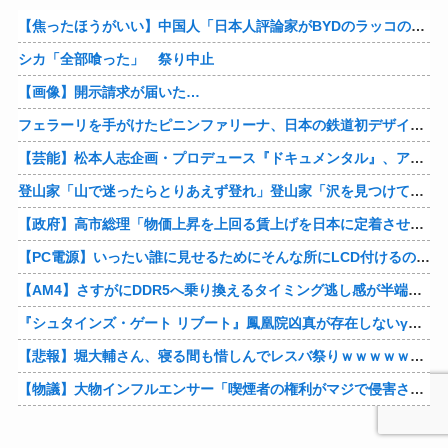
【焦ったほうがいい】中国人「日本人評論家がBYDのラッコの装備を褒めてるけど中国では基本的な装備やぞ…？」
シカ「全部喰った」 祭り中止
【画像】開示請求が届いた…
フェラーリを手がけたピニンファリーナ、日本の鉄道初デザイン。南海電鉄が新たな空港特急をなにわ筋線へ導入
【芸能】松本人志企画・プロデュース『ドキュメンタル』、アメリカで初の制作が決定
登山家「山で迷ったらとりあえず登れ」登山家「沢を見つけて下山しろ」←これ結局どっちが正解なの？
【政府】高市総理「物価上昇を上回る賃上げを日本に定着させる」 国家公務員月給3.51％増へ 人事院の勧告を受け
【PC電源】いったい誰に見せるためにそんな所にLCD付けるのかな
【AM4】さすがにDDR5へ乗り換えるタイミング逃し感が半端ない
『シュタインズ・ゲート リブート』鳳凰院凶真が存在しないγ（ガンマ）世界線が追加される
【悲報】堀大輔さん、寝る間も惜しんでレスバ祭りｗｗｗｗｗｗｗｗｗｗｗｗｗｗｗｗｗｗｗｗｗｗｗｗ他
【物議】大物インフルエンサー「喫煙者の権利がマジで侵害されてる。いくら税金払ってるんだ」他