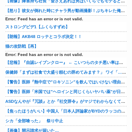
【画像】障害持ち社長「金さえあれば男はいくらでもモテるという事を証明してる」
【怒り】彼女が倒れた時にチャラ男が動画撮影！ぶちキレた俺がしたことｗｗｗｗ 他
Error: Feed has an error or is not valid.
ストロングビデ1【ふくらすずめ】
【朗報】AKB48 ロッテとコラボ決定！！
猫の攻防戦【再】
Error: Feed has an error or is not valid.
【悲報】『自認レイブンクロー』 ← こいつらのタチ悪い率は異常
保健師「まずは社食で大盛り頼むの辞めてみます？」 ワイ「…食っちゃいけないものを売ってるのか？」
【警告】医師『熱中症で”ロキソニン”を飲んではいけない理由がこれ』
【警告】医師「米国では”ヘロインと同じくらいヤバい薬”が日本では平気で処方されてる」
ASDなんやが『冗談』とか『社交辞令』がマジでわからなくて怖い
【焦ったほうがいい】中国人「日本人評論家がBYDのラッコの装備を褒めてるけど中国では基本的な装備やぞ…？」
シカ「全部喰った」 祭り中止
【画像】開示請求が届いた…