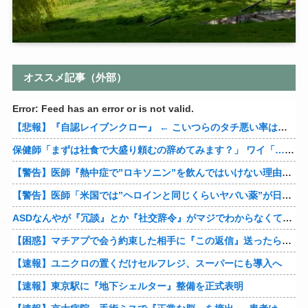
オススメ記事（外部）
Error: Feed has an error or is not valid.
【悲報】『自認レイブンクロー』 ← こいつらのタチ悪い率は異常
保健師「まずは社食で大盛り頼むの辞めてみます？」 ワイ「…食っちゃいけないものを売ってるのか？」
【警告】医師『熱中症で”ロキソニン”を飲んではいけない理由がこれ』
【警告】医師「米国では”ヘロインと同じくらいヤバい薬”が日本では平気で処方されてる」
ASDなんやが『冗談』とか『社交辞令』がマジでわからなくて怖い
【困惑】マチアプで会う約束した相手に『この返信』送ったらブロックされたんやが…
【速報】ユニクロの置くだけセルフレジ、スーパーにも導入へ
【速報】東京駅に『地下シェルター』整備を正式表明