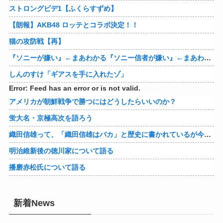
ストロングビデ1【ふくらすずめ】
【朗報】AKB48 ロッテとコラボ決定！！
猫の攻防戦【再】
『ソニーが嫌い』←まあわかる『ソニー信者が嫌い』←まあわかる『任天堂信者が嫌い』←まあわかる
しんのすけ「ギアスを手に入れたゾ」
Error: Feed has an error or is not valid.
アメリカが朝鮮戦争で勝つにはどうしたらいいのか？
蛍大名・京極高次を語ろう
織田信雄って、「織田信雄はバカ」と歴史に書かれているが今まで家が残っているんでバカではないよな？
明治維新後の徳川家について語る
播磨赤松氏について語る
新着News