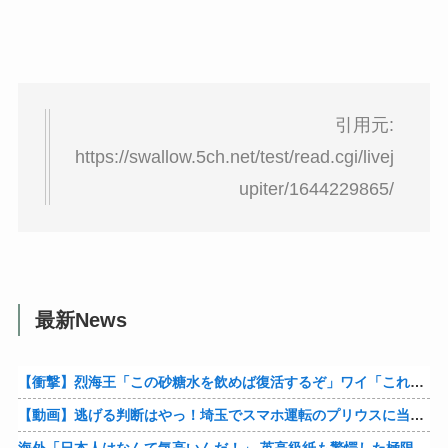
引用元:
https://swallow.5ch.net/test/read.cgi/livej
upiter/1644229865/
最新News
【衝撃】烈海王「この砂糖水を飲めば復活するぞ」ワイ「これはトンデモ理論やろなぁ」ﾍﾟﾗ←結果ｗｗｗｗ
【動画】逃げる判断はやっ！埼玉でスマホ運転のプリウスに当て逃げされる車載。