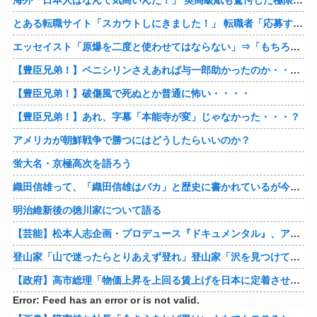
海外「日本人はなんて気高いんだ！」 英高級紙も驚愕した極限の中の日本人の姿に世界が衝撃
とある転職サイト「スカウトしにきました！」 転職者「応募するわ！」 → 結果ｗｗｗｗｗ
エッセイスト「原爆を二度と使わせてはならない」⇒「もちろん中国の核も非難する？」⇒「中国の核は綺麗な核！」
【豊臣兄弟！】ペニシリンさえあれば与一郎助かったのか・・・？
【豊臣兄弟！】破傷風で死ぬとか普通に怖い・・・・
【豊臣兄弟！】あれ、字幕「本能寺が変」じゃなかった・・・？
アメリカが朝鮮戦争で勝つにはどうしたらいいのか？
蛍大名・京極高次を語ろう
織田信雄って、「織田信雄はバカ」と歴史に書かれているが今まで家が残っているんでバカではないよな？
明治維新後の徳川家について語る
【芸能】松本人志企画・プロデュース『ドキュメンタル』、アメリカで初の制作が決定
登山家「山で迷ったらとりあえず登れ」登山家「沢を見つけて下山しろ」←これ結局どっちが正解なの？
【政府】高市総理「物価上昇を上回る賃上げを日本に定着させる」 国家公務員月給3.51％増へ 人事院の勧告を受け
Error: Feed has an error or is not valid.