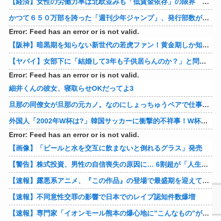
【経済】女性の労働力率は北欧並みも「低賃金依存」の限界 団塊世代の完全引退で、企業が迫られる“最後の選択”
かつて６５０万部を誇った「週刊少年ジャンプ」、発行部数が初の100万部割れ
Error: Feed has an error or is not valid.
【阪神】暗黒期を知らない新世代の若虎ファン！黄金期しか知らない現代のファン事情と驚きのリアル
【ヤバイ】女部下に「結婚して3年も子供居らんのか？」と問い詰めた結果ｗｗｗｗ 他
Error: Feed has an error or is not valid.
細井くんの彼女、寝取らせOKだってよ3
旦那の同僚女が旦那の元カノ。なのにしょっちゅうペアで仕事してて遅くまで残業したり二人で出張に行ったり。なんで「今度の出張は一人で行く」って嘘つくのかな
外国人「2002年W杯は?」韓国サッカーに衝撃的不祥事！W杯予選でレフリーへの性的接待発覚！海外騒然！【海外の反応】
Error: Feed has an error or is not valid.
【画像】「ビールと水を交互に飲まないと倒れるグラス」発売
【警告】株式投資、男性の自信喪失の原因に… 6割超が「人生の敗者」自認
【速報】露悪系アニメ、『この作品』の登場で最盛期を迎えてしまう…
【速報】不同意性交罪の影響で日本でのレイプ認知件数爆増
【速報】専門家「イオンモール熊本の爆心地に”こんなもの”があったんだけど…」