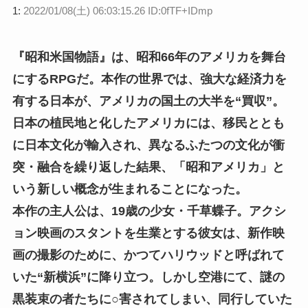
1:
2022/01/08(土) 06:03:15.26 ID:0fTF+IDmp
『昭和米国物語』は、昭和66年のアメリカを舞台
にするRPGだ。本作の世界では、強大な経済力を
有する日本が、アメリカの国土の大半を“買収”。
日本の植民地と化したアメリカには、移民ととも
に日本文化が輸入され、異なるふたつの文化が衝
突・融合を繰り返した結果、「昭和アメリカ」と
いう新しい概念が生まれることになった。
本作の主人公は、19歳の少女・千草蝶子。アクシ
ョン映画のスタントを生業とする彼女は、新作映
画の撮影のために、かつてハリウッドと呼ばれて
いた“新横浜”に降り立つ。しかし空港にて、謎の
黒装束の者たちに○害されてしまい、同行していた