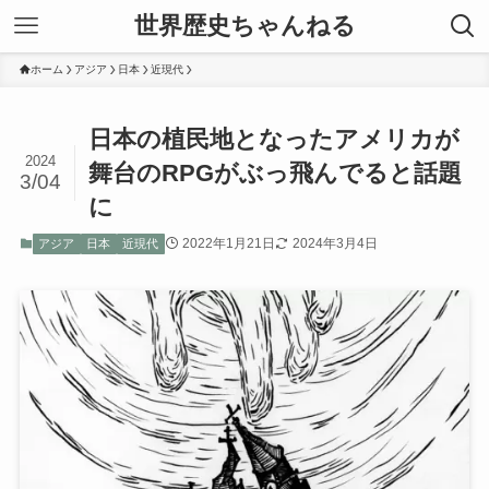
世界歴史ちゃんねる
ホーム
アジア
日本
近現代
日本の植民地となったアメリカが
2024
舞台のRPGがぶっ飛んでると話題
3/04
に
2022年1月21日
2024年3月4日
アジア
日本
近現代