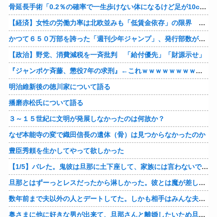
骨延長手術「0.2％の確率で一生歩けない体になるけど足が10cm伸びます」←コスパ良すぎるだろ
【経済】女性の労働力率は北欧並みも「低賃金依存」の限界 団塊世代の完全引退で、企業が迫られる“最後の選択”
かつて６５０万部を誇った「週刊少年ジャンプ」、発行部数が初の100万部割れ
【政治】野党、消費減税を一斉批判 「給付優先」「財源示せ」
『ジャンポケ斉藤、懲役7年の求刑』←これｗｗｗｗｗｗｗｗｗｗｗｗｗｗｗｗｗｗ
明治維新後の徳川家について語る
播磨赤松氏について語る
３～１５世紀に文明が発展しなかったのは何故か？
なぜ本能寺の変で織田信長の遺体（骨）は見つからなかったのか
豊臣秀頼を生かしてやって欲しかった
【1/5】バレた。鬼彼は旦那に土下座して、家族には言わないで下さいって…。いつの間にか子供も出来ていたようで私はドン引きでした。→お前の旦那はお前にドン引きだよｗ
旦那とはずーっとレスだったから淋しかった。彼とは魔が差したというか恋に恋してしまって… 結婚してくれ！って言われたけど、それは彼が毎日色々したいだけ。やっと目が覚めた。
数年前まで夫以外の人とデートしてた。しかも相手はみんな夫の仕事関係の人。例えるなら夫はサッカーチームの管理栄養士、デート相手複数人は全員そのサッカーチーム選手みたいな。
奥さまに他に好きな男が出来て、旦那さんと離婚したいため旦那さんのＤＶをでっちあげて、まんまと周りを騙している話を聞いたのは、未来の鬼女たちだったｗ