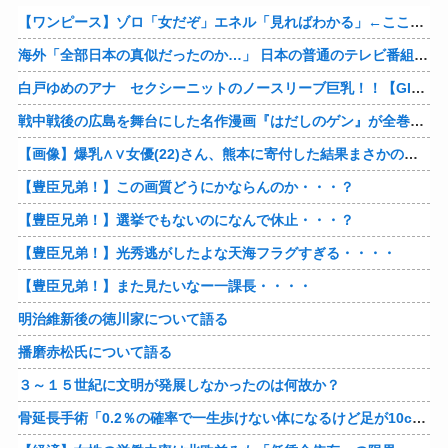
【ワンピース】ゾロ「女だぞ」エネル「見ればわかる」←ここ好きすぎるｗｗｗｗｗｗｗｗｗｗｗｗｗ
海外「全部日本の真似だったのか…」 日本の普通のテレビ番組が最新SNSの数十年先を行っていたと話題に
白戸ゆめのアナ セクシーニットのノースリーブ巨乳！！【GIF動画あり】
戦中戦後の広島を舞台にした名作漫画『はだしのゲン』が全巻50％オフで買える激安セール開催！！このチャンスを見逃すな！！
【画像】爆乳∧∨女優(22)さん、熊本に寄付した結果まさかの事態に・・・・・・
【豊臣兄弟！】この画質どうにかならんのか・・・？
【豊臣兄弟！】選挙でもないのになんで休止・・・？
【豊臣兄弟！】光秀逃がしたよな天海フラグすぎる・・・・
【豊臣兄弟！】また見たいなー一課長・・・・
明治維新後の徳川家について語る
播磨赤松氏について語る
３～１５世紀に文明が発展しなかったのは何故か？
骨延長手術「0.2％の確率で一生歩けない体になるけど足が10cm伸びます」←コスパ良すぎるだろ