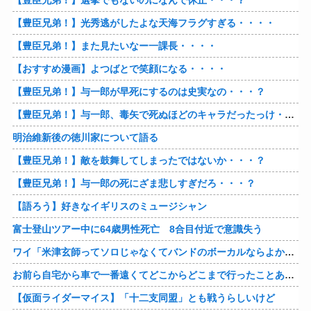
【豊臣兄弟！】選挙でもないのになんで休止・・・？
【豊臣兄弟！】光秀逃がしたよな天海フラグすぎる・・・・
【豊臣兄弟！】また見たいなー一課長・・・・
【おすすめ漫画】よつばとで笑顔になる・・・・
【豊臣兄弟！】与一郎が早死にするのは史実なの・・・？
【豊臣兄弟！】与一郎、毒矢で死ぬほどのキャラだったっけ・・・・
明治維新後の徳川家について語る
【豊臣兄弟！】敵を鼓舞してしまったではないか・・・？
【豊臣兄弟！】与一郎の死にざま悲しすぎだろ・・・？
【語ろう】好きなイギリスのミュージシャン
富士登山ツアー中に64歳男性死亡 8合目付近で意識失う
ワイ「米津玄師ってソロじゃなくてバンドのボーカルならよかったよね」
お前ら自宅から車で一番遠くてどこからどこまで行ったことある？
【仮面ライダーマイス】「十二支同盟」とも戦うらしいけど