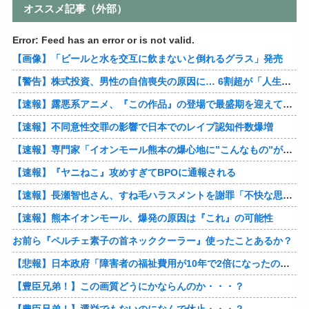
オススメ記事（外部）
Error: Feed has an error or is not valid.
【画像】「ビールと水を交互に飲まないと倒れるグラス」発売
【警告】株式投資、男性の自信喪失の原因に… 6割超が「人生の敗者」自認
【速報】露悪系アニメ、『この作品』の登場で最盛期を迎えてしまう…
【速報】不同意性交罪の影響で日本でのレイプ認知件数爆増
【速報】専門家「イオンモール熊本の爆心地に”こんなもの”があったんだけど…」
【速報】『ヤニねこ』攻めすぎてBPOに通報される
【速報】長瀬智也さん、すね毛ハラスメントを謝罪「不快な思いをさせて申し訳ありませんでした」
【速報】熊本イオンモール、爆発の原因は『これ』の可能性
お前ら『ペルチェ素子の首ネッククーラー』使ったことあるか？
【悲報】日本政府「障害者の福祉費用が10年で2倍になったので抑制します」
【豊臣兄弟！】この画質どうにかならんのか・・・？