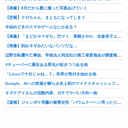
【画像】8月だから夏に撮った写真あげていく
【悲報】クロちゃん、まともになってしまう
今始めどきのスマホゲームなにかある？
【画像】「まどか☆マギカ」巴マミ、美樹さやか、佐倉杏子エロすぎ放課後えんこーハメ撮りどぴゅどぴゅエチエチが最高すぎる❣
【画像】刻みネギみたいなパンツだな…
辺野古転覆ﾀﾋ亡事故、学校法人同志社の第三者委員会が調査報告書を公表 … 安全配慮義務違反や安全管理に関する検証を妨げた組織風土の存在を指摘
Vチューバーに最近ある変化が起きつつある他
「Linuxで十分じゃね…？」世界が気付き始める他
Google、AIへの投資が膨らみ史上初のマイナスキャッシュフローに陥る他
キズナアイさんの活動内容、ガチでヤバい方向へ他
【速報】ジャンポケ斉藤の被害女性「バウムクーヘン売ったりTikTokライブしててムカついたから示談しなかった」他