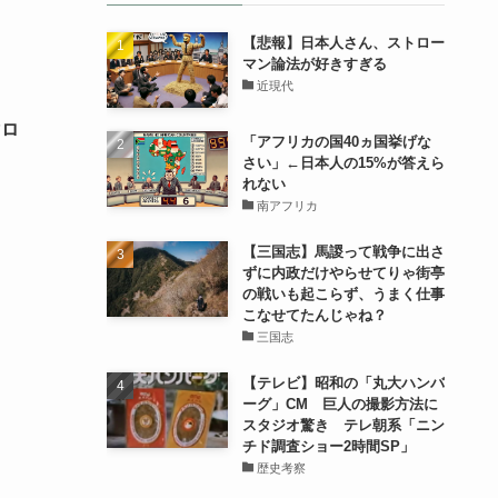
【悲報】日本人さん、ストロー
マン論法が好きすぎる
近現代
マロ
「アフリカの国40ヵ国挙げな
さい」←日本人の15%が答えら
れない
南アフリカ
【三国志】馬謖って戦争に出さ
ずに内政だけやらせてりゃ街亭
の戦いも起こらず、うまく仕事
こなせてたんじゃね？
三国志
【テレビ】昭和の「丸大ハンバ
ーグ」CM 巨人の撮影方法に
スタジオ驚き テレ朝系「ニン
チド調査ショー2時間SP」
歴史考察