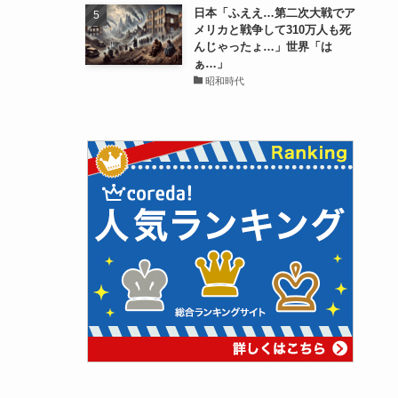
日本「ふええ…第二次大戦でア
メリカと戦争して310万人も死
んじゃったょ…」世界「は
ぁ…」
昭和時代