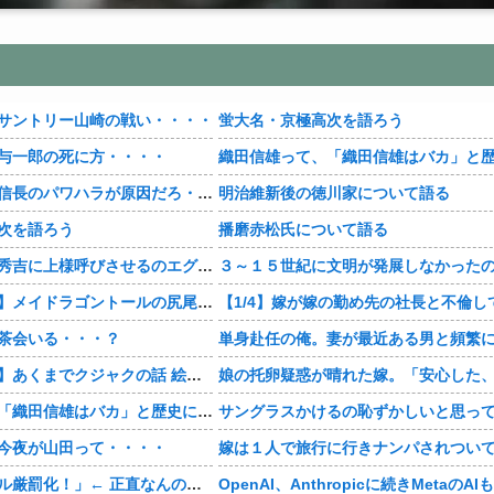
サントリー山崎の戦い・・・・
蛍大名・京極高次を語ろう
与一郎の死に方・・・・
【豊臣兄弟！】信長のパワハラが原因だろ・・・？
明治維新後の徳川家について語る
次を語ろう
播磨赤松氏について語る
【豊臣兄弟！】秀吉に上様呼びさせるのエグいな・・・・
【おすすめ漫画】メイドラゴントールの尻尾もふもふ・・・・
茶会いる・・・？
【おすすめ漫画】あくまでクジャクの話 絵が綺麗・・・・
織田信雄って、「織田信雄はバカ」と歴史に書かれているが今まで家が残っているんでバカではないよな？
今夜が山田って・・・・
「自転車のルール厳罰化！」← 正直なんの意味もなかった件www