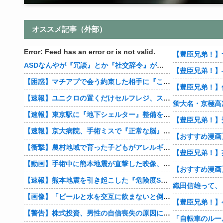
オススメ記事（外部）
Error: Feed has an error or is not valid.
【豊臣兄弟！】
ASDなんやが『冗談』とか『社交辞令』がマジでわからなくて怖い
【豊臣兄弟！】
【困惑】マチアプで会う約束した相手に『この返信』送ったらブロックされたんやが…
【速報】ユニクロの置くだけセルフレジ、スーパーにも導入へ
蛍大名・京極高
【速報】東京駅に『地下シェルター』整備を正式表明
【速報】京大病院、手術ミスで『正常な脳』を摘出 → 患者は自発呼吸不可能な植物状態に
【衝撃】農村地域で育った子どもがアレルギーやぜん息になりにくい『農場効果』を引き起こす細菌が判明
【豊臣兄弟！】
【動画】手術中に熊本地震が直撃した映像、凄まじい…
【速報】熊本地震を引き起こした『危険度Sランク断層』日本のド真ん中に10カ所もあると判明
【画像】「ビールと水を交互に飲まないと倒れるグラス」発売
【豊臣兄弟！】
【警告】株式投資、男性の自信喪失の原因に… 6割超が「人生の敗者」自認