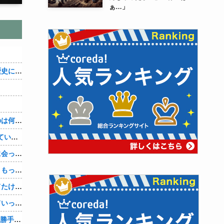
ぁ…」
織田信雄って、「織田信雄はバカ」と歴史に書かれているが今まで家が残っているんでバカではないよな？
３～１５世紀に文明が発展しなかったのは何故か？
【1/4】嫁が嫁の勤め先の社長と不倫している。証拠を掴む前に嫁から離婚を切り出されたので、ハッタリかまして証拠を握っているフリしたら、向こうから示談話を振ってきたｗ
単身赴任の俺。妻が最近ある男と頻繁に会っている。電話で問い詰めた。「好きなのはアナタ、でも会えないのがツライ、寂しいから・・・」妻は、その男と不倫関係に発展した様だ…
娘の托卵疑惑が晴れた嫁。「安心した、もっと早く打ち明けて鑑定しておけばよかった」と。そして「今度こそ家族三人で幸せになりたい」と言い出した！！ごめんこうむるわｗｗ
サングラスかけるの恥ずかしいと思ってたけど、日差し強すぎてサングラスかけ始めたわ
嫁は１人で旅行に行きナンパされついていったり、出会い系で知り合った男と会ったりした。しかも酔っていて避妊もしてなかった。そしてやはり自分には夫しかいないと思ったんだとｗ
OpenAI、Anthropicに続きMetaのAIも勝手に他社攻撃 嘘ξけど何これ流行ってんの？