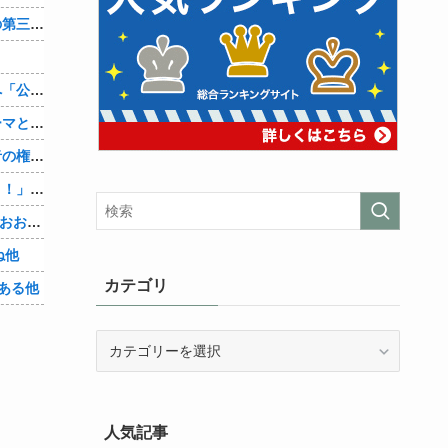
辺野古転覆ﾀﾋ亡事故、学校法人同志社の第三者委員会が調査報告書を公表 … 安全配慮義務違反や安全管理に関する検証を妨げた組織風土の存在を指摘
兵庫斎藤知事、県の海外事務所を全廃へ「公務員が海外で遊ぶためにあるだけ」
【シンデレラガールズ】百鬼夜行をテーマとしたPOP UP SHOPが東京・大阪にて開催
【物議】大物インフルエンサー「喫煙者の権利がマジで侵害されてる。いくら税金払ってるんだ」他
【悲報】人助け中の男性を「犯罪ですよ！」と責めた女性、警察が来た瞬間逃げる他
【Vtuber】中日5位うおおおおおおおおおおおおおおおお他
ね他
カテゴリ
ある他
カ
テ
ゴ
リ
人気記事