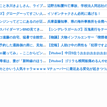
【画像】KIINA.こと氷川きよしさん、ライブを前にあたシコ欲全開www
【スターウォーズ】グローグーってすごい人気あるんだな…
イソギンチャクさん必死に逃げる！
結局さ、車のエンジンってどこにあるのが正解なんだよ！
【感想まとめ】スパイダーマンBND見てきたよ
【芸能】ココリコ遠藤の自宅、猛暑で全館空調故障…新品交換費300万円…高額費用に「高すぎる」
【相談】早めに予約した通路側の席に、見知らぬ母子が。車掌の呼びかけにも「目を閉じて無視」して居座られました。無理やり奪われた席は、結局“やったもん勝ち”になってしまうのでしょうか？
佐山聡「はいじゃ蹴ってみ」←ここからビンタされずに済む方法
【お金】お盆の帰省は、妻が「新幹線のほうが楽」と譲りません。東京から大阪まで家族4人だと往復「10万円」近くかかるため、私は車で節約したいのですが、実際の費用はどれくらい違うのでしょうか？
【Vtuber】ゴリラも椎間板痛めるんや
カとかいう人気キャラｗｗｗｗ
Vチューバーに最近ある変化が起きつつ