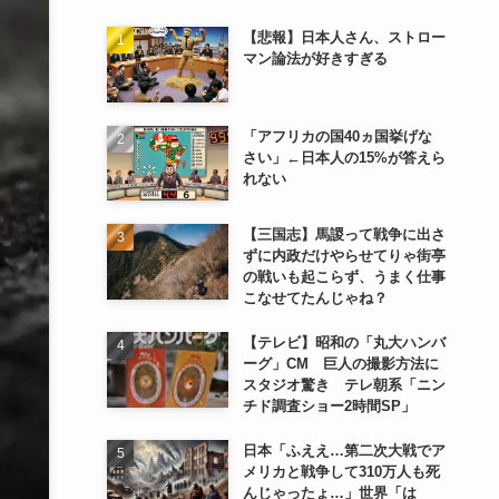
【悲報】日本人さん、ストロー
マン論法が好きすぎる
「アフリカの国40ヵ国挙げな
さい」←日本人の15%が答えら
れない
【三国志】馬謖って戦争に出さ
ずに内政だけやらせてりゃ街亭
の戦いも起こらず、うまく仕事
こなせてたんじゃね？
【テレビ】昭和の「丸大ハンバ
ーグ」CM 巨人の撮影方法に
スタジオ驚き テレ朝系「ニン
チド調査ショー2時間SP」
日本「ふええ…第二次大戦でア
メリカと戦争して310万人も死
んじゃったょ…」世界「は