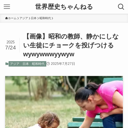
世界歴史ちゃんねる
ホーム
アジア
日本
昭和時代
【画像】昭和の教師、静かにしな
2025
い生徒にチョークを投げつける
7/24
wywywwwyywyw
2025年7月27日
アジア
日本
昭和時代