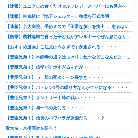
【速報】ユニクロの置くだけセルフレジ、スーパーにも導入へ
【速報】東京駅に『地下シェルター』整備を正式表明
【速報】京大病院、手術ミスで『正常な脳』を摘出 → 患者は自発呼吸不可能な植物状態に
【衝撃】農村地域で育った子どもがアレルギーやぜん息になりにくい『農場効果』を引き起こす細菌が判明
【おすすめ漫画】ご注文はうさぎですか癒される・・・・
【豊臣兄弟！】本能寺の辺？はっきりしねーなどこなんだよ・・・・
【豊臣兄弟！】信孝がアホすぎるんだが・・・・
【豊臣兄弟！】与一郎の死ぬシーン長すぎ・・・・
【豊臣兄弟！】パトレン1号の喋り方なんかクセになる・・・・
【豊臣兄弟！】サントリー山崎の戦い・・・・
【豊臣兄弟！】与一郎の死に方・・・・
【豊臣兄弟！】信長のパワハラが原因だろ・・・？
蛍大名・京極高次を語ろう