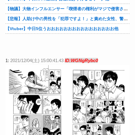
【物議】大物インフルエンサー「喫煙者の権利がマジで侵害されてる。いくら税金払ってるんだ」他
【悲報】人助け中の男性を「犯罪ですよ！」と責めた女性、警察が来た瞬間逃げる他
【Vtuber】中日5位うおおおおおおおおおおおおおおおお他
1:
2021/12/04(土) 15:00:41.43
ID:WGNgRybc0