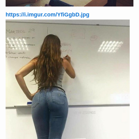
https://i.imgur.com/YfiGgbD.jpg