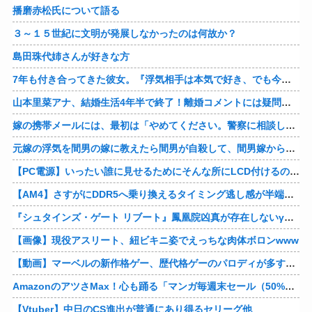
播磨赤松氏について語る
３～１５世紀に文明が発展しなかったのは何故か？
島田珠代姉さんが好きな方
7年も付き合ってきた彼女。『浮気相手は本気で好き、でも今の生活は壊したくない。あなたは家族で、浮気相手は恋人。それじゃ駄目なの？』人の心なんて持ってなかったｗ
山本里菜アナ、結婚生活4年半で終了！離婚コメントには疑問の声
嫁の携帯メールには、最初は「やめてください。警察に相談します」とかだったけど、最近は「昨日もすごかった。間君のが中でビクピｋ（ｒｙ」とｗ しかも羽目鳥も満載だった！
元嫁の浮気を間男の嫁に教えたら間男が自殺して、間男嫁から感謝されつつ元嫁に『いつ死ぬの？』と笑顔で言われた衝撃
【PC電源】いったい誰に見せるためにそんな所にLCD付けるのかな
【AM4】さすがにDDR5へ乗り換えるタイミング逃し感が半端ない
『シュタインズ・ゲート リブート』鳳凰院凶真が存在しないγ（ガンマ）世界線が追加される
【画像】現役アスリート、紐ビキニ姿でえっちな肉体ボロンwww
【動画】マーベルの新作格ゲー、歴代格ゲーのパロディが多すぎて話題にwwwwwww
AmazonのアツさMax！心も踊る「マンガ毎週末セール（50%還元）」2日目襲来！他
【Vtuber】中日のCS進出が普通にあり得るセリーグ他