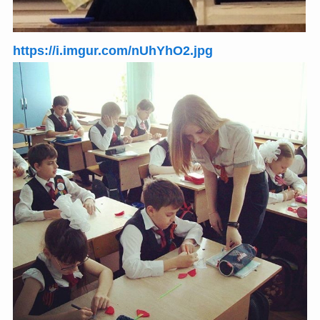
https://i.imgur.com/nUhYhO2.jpg