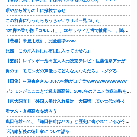
【豊臣兄弟！】秀吉に上様呼びさせるのエグいな・・・・
暇やから近くの山に探検するぜ
この前森に行ったらちっちゃいウリボー見つけた
4本脚の乗り物「コルレオ」、30年リヤド万博で披露へ 川崎重工が35年発売目指す
【悲報】米雇用統計、完全崩壊www
旅館「この押入れには布団は入ってません」
【芸能】レインボー池田直人＆元読売テレビ・佐藤佳奈アナが結婚
男の子「モモンガの声優ってどんな人なんだろ」→ググる
【画像】村重杏奈さん(30)のお胸がコチラwwwwwwwwwwww
デジモンがここにきて過去最高益、2000年のアニメ放送当時を上回る
【東大調査】「外国人受け入れ反対」大幅増 若い世代で多く
蛍大名・京極高次を語ろう
織田信雄って、「織田信雄はバカ」と歴史に書かれているが今まで家が残っているんでバカではないよな？
明治維新後の徳川家について語る