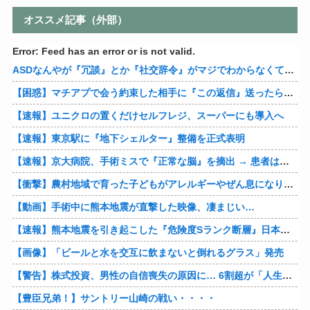
オススメ記事（外部）
Error: Feed has an error or is not valid.
ASDなんやが『冗談』とか『社交辞令』がマジでわからなくて怖い
【困惑】マチアプで会う約束した相手に『この返信』送ったらブロックされたんやが…
【速報】ユニクロの置くだけセルフレジ、スーパーにも導入へ
【速報】東京駅に『地下シェルター』整備を正式表明
【速報】京大病院、手術ミスで『正常な脳』を摘出 → 患者は自発呼吸不可能な植物状態に
【衝撃】農村地域で育った子どもがアレルギーやぜん息になりにくい『農場効果』を引き起こす細菌が判明
【動画】手術中に熊本地震が直撃した映像、凄まじい…
【速報】熊本地震を引き起こした『危険度Sランク断層』日本のド真ん中に10カ所もあると判明
【画像】「ビールと水を交互に飲まないと倒れるグラス」発売
【警告】株式投資、男性の自信喪失の原因に… 6割超が「人生の敗者」自認
【豊臣兄弟！】サントリー山崎の戦い・・・・