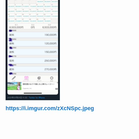
https://i.imgur.com/zXcNSpc.jpeg