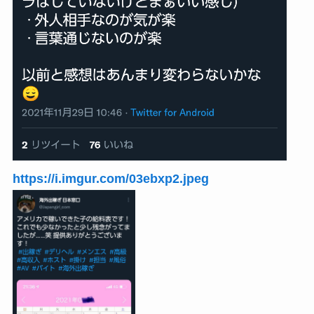
https://i.imgur.com/03ebxp2.jpeg