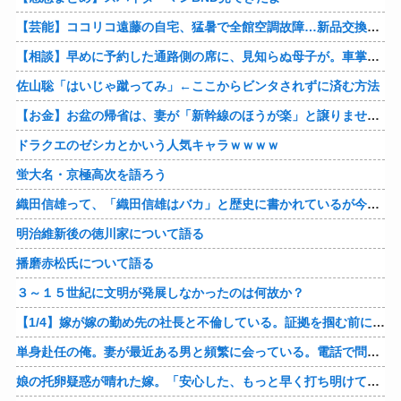
【芸能】ココリコ遠藤の自宅、猛暑で全館空調故障…新品交換費300万円…高額費用に「高すぎる」
【相談】早めに予約した通路側の席に、見知らぬ母子が。車掌の呼びかけにも「目を閉じて無視」して居座られました。無理やり奪われた席は、結局“やったもん勝ち”になってしまうのでしょうか？
佐山聡「はいじゃ蹴ってみ」←ここからビンタされずに済む方法
【お金】お盆の帰省は、妻が「新幹線のほうが楽」と譲りません。東京から大阪まで家族4人だと往復「10万円」近くかかるため、私は車で節約したいのですが、実際の費用はどれくらい違うのでしょうか？
ドラクエのゼシカとかいう人気キャラｗｗｗｗ
蛍大名・京極高次を語ろう
織田信雄って、「織田信雄はバカ」と歴史に書かれているが今まで家が残っているんでバカではないよな？
明治維新後の徳川家について語る
播磨赤松氏について語る
３～１５世紀に文明が発展しなかったのは何故か？
【1/4】嫁が嫁の勤め先の社長と不倫している。証拠を掴む前に嫁から離婚を切り出されたので、ハッタリかまして証拠を握っているフリしたら、向こうから示談話を振ってきたｗ
単身赴任の俺。妻が最近ある男と頻繁に会っている。電話で問い詰めた。「好きなのはアナタ、でも会えないのがツライ、寂しいから・・・」妻は、その男と不倫関係に発展した様だ…
娘の托卵疑惑が晴れた嫁。「安心した、もっと早く打ち明けて鑑定しておけばよかった」と。そして「今度こそ家族三人で幸せになりたい」と言い出した！！ごめんこうむるわｗｗ