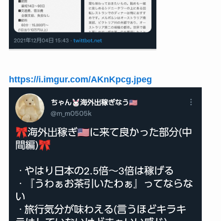
https://i.imgur.com/AKnKpcg.jpeg