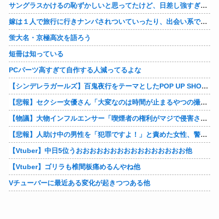
サングラスかけるの恥ずかしいと思ってたけど、日差し強すぎてサングラスかけ始めたわ
嫁は１人で旅行に行きナンパされついていったり、出会い系で知り合った男と会ったりした。しかも酔っていて避妊もしてなかった。そしてやはり自分には夫しかいないと思ったんだとｗ
蛍大名・京極高次を語ろう
短冊は知っている
PCパーツ高すぎて自作する人減ってるよな
【シンデレラガールズ】百鬼夜行をテーマとしたPOP UP SHOPが東京・大阪にて開催
【悲報】セクシー女優さん「大変なのは時間が止まるやつの撮影」←ばらしてしまうｗ
【物議】大物インフルエンサー「喫煙者の権利がマジで侵害されてる。いくら税金払ってるんだ」他
【悲報】人助け中の男性を「犯罪ですよ！」と責めた女性、警察が来た瞬間逃げる他
【Vtuber】中日5位うおおおおおおおおおおおおおおおお他
【Vtuber】ゴリラも椎間板痛めるんやね他
Vチューバーに最近ある変化が起きつつある他