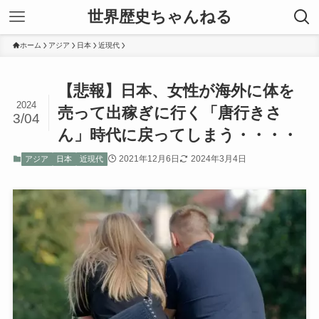
世界歴史ちゃんねる
ホーム
アジア
日本
近現代
【悲報】日本、女性が海外に体を
2024
売って出稼ぎに行く「唐行きさ
3/04
ん」時代に戻ってしまう・・・・
2021年12月6日
2024年3月4日
アジア
日本
近現代