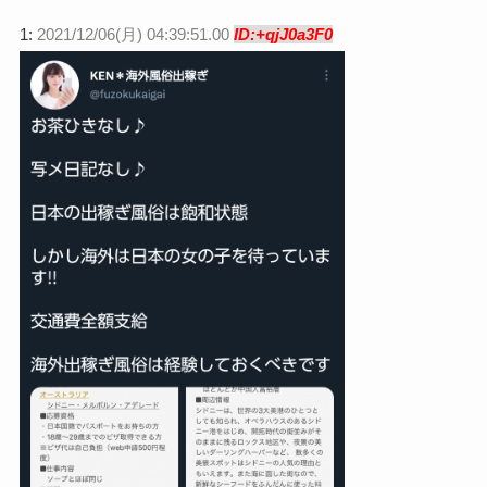
1:
2021/12/06(月) 04:39:51.00
ID:+qjJ0a3F0