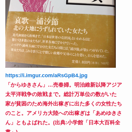
https://i.imgur.com/aRsGpB4.jpg
「からゆきさん」…売春婦。明治維新以降アジア
太平洋戦争の敗戦まで。総計万単位の数がいた
家が貧困のため海外出稼ぎに出た多くの女性たち
のこと。アメリカ大陸への出稼ぎは「あめゆきさ
ん」ともよばれた。(出典:小学館「日本大百科全