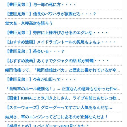
【豊臣兄弟！】与一郎の死に方・・・・
【豊臣兄弟！】信長のパワハラが原因だろ・・・？
蛍大名・京極高次を語ろう
【豊臣兄弟！】秀吉に上様呼びさせるのエグいな・・・・
【おすすめ漫画】メイドラゴントールの尻尾もふもふ・・・・
【豊臣兄弟！】茶会いる・・・？
【おすすめ漫画】あくまでクジャクの話 絵が綺麗・・・・
織田信雄って、「織田信雄はバカ」と歴史に書かれているが今まで家が残っているんでバカではないよな？
【豊臣兄弟！】今夜が山田って・・・・
「自転車のルール厳罰化！」← 正直なんの意味もなかった件www
【画像】KIINA.こと氷川きよしさん、ライブを前にあたシコ欲全開www
【スターウォーズ】グローグーってすごい人気あるんだな…
結局さ、車のエンジンってどこにあるのが正解なんだよ！
【感想まとめ】スパイダーマンBND見てきたよ