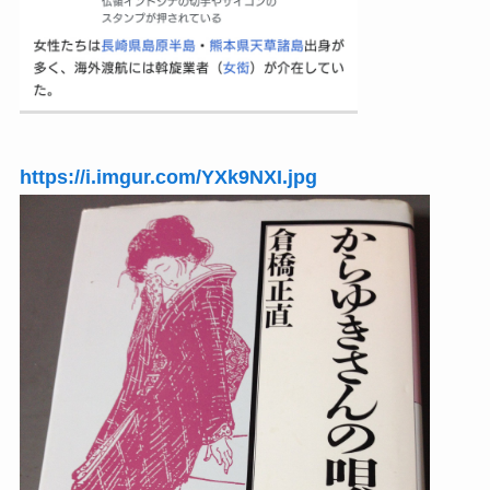
https://i.imgur.com/YXk9NXI.jpg