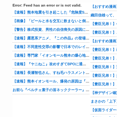
Error: Feed has an error or is not valid.
【速報】熊本地震を引き起こした『危険度Sランク断層』日本のド真ん中に10カ所もあると判明
【画像】「ビールと水を交互に飲まないと倒れるグラス」発売
【豊臣兄弟！】
【警告】株式投資、男性の自信喪失の原因に… 6割超が「人生の敗者」自認
【速報】露悪系アニメ、『この作品』の登場で最盛期を迎えてしまう…
【速報】不同意性交罪の影響で日本でのレイプ認知件数爆増
【速報】専門家「イオンモール熊本の爆心地に”こんなもの”があったんだけど…」
【速報】『ヤニねこ』攻めすぎてBPOに通報される
【速報】長瀬智也さん、すね毛ハラスメントを謝罪「不快な思いをさせて申し訳ありませんでした」
【速報】熊本イオンモール、爆発の原因は『これ』の可能性
【豊臣兄弟！】
お前ら『ペルチェ素子の首ネッククーラー』使ったことあるか？