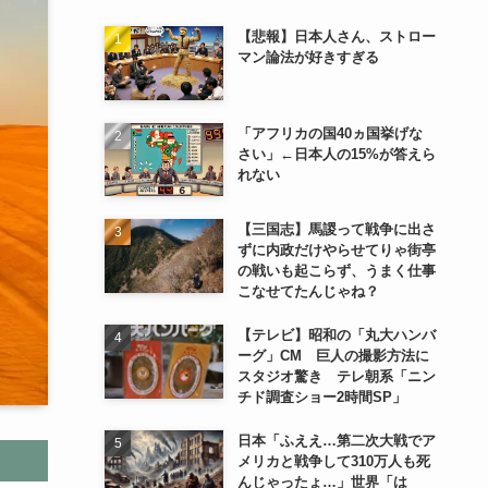
【悲報】日本人さん、ストロー
マン論法が好きすぎる
「アフリカの国40ヵ国挙げな
さい」←日本人の15%が答えら
れない
【三国志】馬謖って戦争に出さ
ずに内政だけやらせてりゃ街亭
の戦いも起こらず、うまく仕事
こなせてたんじゃね？
【テレビ】昭和の「丸大ハンバ
ーグ」CM 巨人の撮影方法に
スタジオ驚き テレ朝系「ニン
チド調査ショー2時間SP」
日本「ふええ…第二次大戦でア
メリカと戦争して310万人も死
んじゃったょ…」世界「は