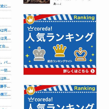
ぁ…」
織田信雄って、「織田信雄はバカ」と歴史に書かれているが今まで家が残っているんでバカではないよな？
３～１５世紀に文明が発展しなかったのは何故か？
なぜ本能寺の変で織田信長の遺体（骨）は見つからなかったのか
【4/4】「今日は早く帰ります」と言って出て行く妻が、何ヶ月ぶりだろう、見送る私に振り返って手を振っている。罪のなせる気持ちの表れなのか。今日の午後調査員から連絡が入る…
、
先週夫に、私に彼がいるのがバレました。バレ覚悟での朝帰りでしたが・・・ 私は意志を持って彼に抱かれました。その時にはもう結婚生活を終わりにする覚悟が出来ていました。
彼氏「俺の親は毒親。だから結婚しても一切関わらなくていい」私「うん」彼氏「そのかわり俺もお前の親と一切関わらない。結婚の挨拶にも行かない」私「えっ」
妻に、つとめて明るく言った。「たまにはB（俺の親友）も呼んで家で鍋でもしようか。」妻は箸を持つ手をブルブル震わせながら「何でBさんなの？」と。お前の浮気相手だからだよ！！
OpenAI、Anthropicに続きMetaのAIも勝手に他社攻撃 嘘ξけど何これ流行ってんの？
辺野古転覆ﾀﾋ亡事故、学校法人同志社の第三者委員会が調査報告書を公表 … 安全配慮義務違反や安全管理に関する検証を妨げた組織風土の存在を指摘