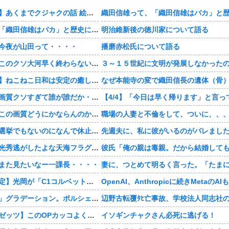
【おすすめ漫画】あくまでクジャクの話 絵が綺麗・・・・
織田信雄って、「織田信雄はバカ」と歴史に書かれているが今まで家が残っているんでバカではないよな？
明治維新後の徳川家について語る
今夜が山田って・・・・
播磨赤松氏について語る
【豊臣兄弟！】このクソ大河早く終わらないかな・・・？
【おすすめ漫画】ねこねこ日和は安定の癒し・・・・
【豊臣兄弟！】画質クソすぎて誰が誰だか・・・？
【豊臣兄弟！】この画質どうにかならんのか・・・？
職場の人妻と不倫をして、ついに、、
【豊臣兄弟！】選挙でもないのになんで休止・・・？
【豊臣兄弟！】光秀逃がしたよな天海フラグすぎる・・・・
また見たいなー一課長・・・・
【神デザイン確定】光岡が「C1コルベット風」新型オープンカーの最新ティーザー画像を公開、マツダ・ロードスターの信頼性にレトロな外観がドッキング
まさかの「上下」グラデーション。ポルシェが豪州75周年を祝う特別モデル「911 Turbo S Land Down Under」を発表、1951年の「見果てぬ夢」が内外装に再現
【仮面ライダーゼッツ】このOPカッコよくない？本編の展開ちゃんと反映してて完成度高いし
イソギンチャクさん必死に逃げる！