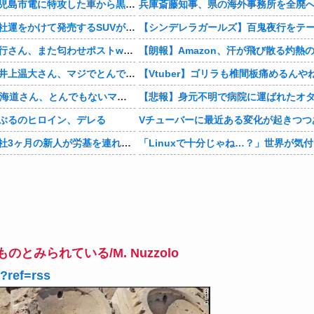
【動画あり】鹿児島市電に特攻した車から黒服3人組が車を乗り捨てて逃走
【画像】日産が社運をかけて発売するSUVがこちらです‥‥
【悲報】有吉弘行さん、また匂わせポストwwwwwwwwwwwwwwww
【衝撃】巨人・井上温大さん、マジでとんでもない事態にwww
【Vtuber】ゴリラも椎間板痛めるんや
【画像】NHK北海道さん、とんでもないマシュマロ女子をキャスターに起用してしまうwwwwwwww
ぶるのヒロイン、デレる
Vチューバーに最近ある変化が起きつつ
【マジかよ】入社3ヶ月の新人が労基を連れて来て「90連勤させられました」「労働基準法違反です」→俺「彼は30連休中ですが?」
みられている/M. Nuzzolo
l?ref=rss