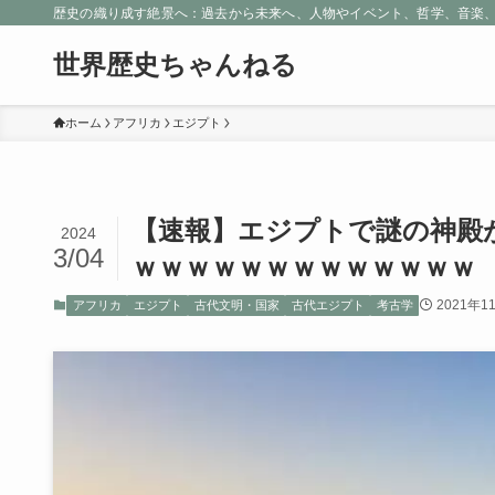
歴史の織り成す絶景へ：過去から未来へ、人物やイベント、哲学、音楽
世界歴史ちゃんねる
ホーム
アフリカ
エジプト
【速報】エジプトで謎の神殿
2024
3/04
ｗｗｗｗｗｗｗｗｗｗｗｗｗ
2021年1
アフリカ
エジプト
古代文明・国家
古代エジプト
考古学