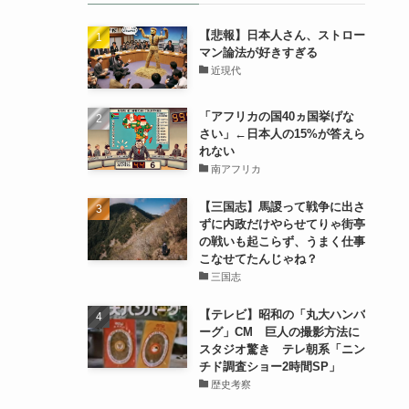
【悲報】日本人さん、ストロー
マン論法が好きすぎる
近現代
「アフリカの国40ヵ国挙げな
さい」←日本人の15%が答えら
れない
南アフリカ
【三国志】馬謖って戦争に出さ
ずに内政だけやらせてりゃ街亭
の戦いも起こらず、うまく仕事
こなせてたんじゃね？
三国志
【テレビ】昭和の「丸大ハンバ
ーグ」CM 巨人の撮影方法に
スタジオ驚き テレ朝系「ニン
チド調査ショー2時間SP」
歴史考察