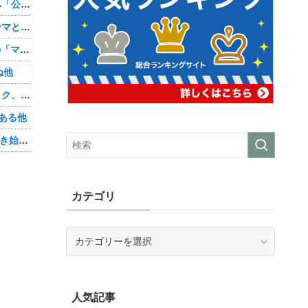
兵庫斎藤知事、県の海外事務所を全廃へ「公務員が海外で遊ぶためにあるだけ」
【シンデレラガールズ】百鬼夜行をテーマとしたPOP UP SHOPが東京・大阪にて開催
【朗報】Amazon、汗が飛び散る灼熱の「マンガ毎週末セール（50%還元）」を開催！他
ね他
【悲報】身元不明で病院に運ばれたオタク、待ち受けから「ラブライブ」と呼ばれるｗｗｗｗ他
ある他
「Linuxで十分じゃね…？」世界が気付き始める他
カテゴリ
カ
テ
ゴ
リ
人気記事