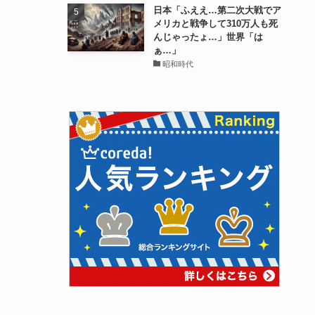
日本「ふええ…第二次大戦でア
メリカと戦争して310万人も死
んじゃったょ…」世界「は
ぁ…」
昭和時代