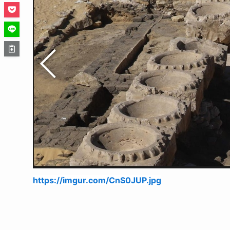
https://imgur.com/CnS0JUP.jpg