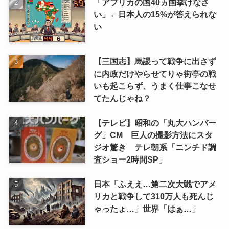
「アフリカの国40ヵ国挙げなさ
い」←日本人の15%が答えられな
い
【三国志】馬謖って戦争に出さず
に内政だけやらせてりゃ街亭の戦
いも起こらず、うまく仕事こなせ
てたんじゃね？
【テレビ】昭和の「丸大ハンバー
グ」CM 巨人の撮影方法にスタ
ジオ驚き テレ朝系「ニンチド調
査ショー2時間SP」
日本「ふええ…第二次大戦でアメ
リカと戦争して310万人も死んじ
ゃったょ…」世界「はぁ…」