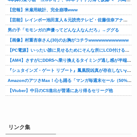
【悲報】米雇用統計、完全崩壊www
【芸能】レインボー池田直人＆元読売テレビ・佐藤佳奈アナが結婚
男の子「モモンガの声優ってどんな人なんだろ」→ググる
【画像】村重杏奈さん(30)のお胸がコチラwwwwwwwwwwww
【PC電源】いったい誰に見せるためにそんな所にLCD付けるのかな
【AM4】さすがにDDR5へ乗り換えるタイミング逃し感が半端ない
『シュタインズ・ゲート リブート』鳳凰院凶真が存在しないγ（ガンマ）世界線が追加される
AmazonのアツさMax！心も踊る「マンガ毎週末セール（50%還元）」2日目襲来！他
【Vtuber】中日のCS進出が普通にあり得るセリーグ他
リンク集