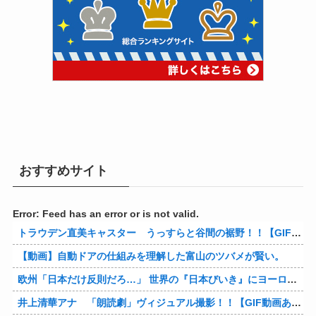
おすすめサイト
Error: Feed has an error or is not valid.
トラウデン直美キャスター うっすらと谷間の裾野！！【GIF動画あり】
【動画】自動ドアの仕組みを理解した富山のツバメが賢い。
欧州「日本だけ反則だろ…」 世界の『日本びいき』にヨーロッパ全土から不満の声
井上清華アナ 「朗読劇」ヴィジュアル撮影！！【GIF動画あり】