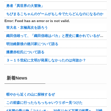
勇者「異世界の大冒険」
ちびまるこちゃんのゲームがもし今でたらどんなのになるのか
Error: Feed has an error or is not valid.
蛍大名・京極高次を語ろう
織田信雄って、「織田信雄はバカ」と歴史に書かれているが今まで家が残っているんでバカではないよな？
明治維新後の徳川家について語る
播磨赤松氏について語る
３～１５世紀に文明が発展しなかったのは何故か？
新着News
暇やから近くの山に探検するぜ
この前森に行ったらちっちゃいウリボー見つけた
4本脚の乗り物「コルレオ」、30年リヤド万博で披露へ 川崎重工が35年発売目指す