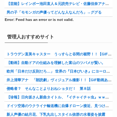
【芸能】レインボー池田直人＆元読売テレビ・佐藤佳奈アナが結婚
男の子「モモンガの声優ってどんな人なんだろ」→ググる
Error: Feed has an error or is not valid.
管理人おすすめサイト
トラウデン直美キャスター うっすらと谷間の裾野！！【GIF動画あり】
【動画】自動ドアの仕組みを理解した富山のツバメが賢い。
欧州「日本だけ反則だろ…」 世界の『日本びいき』にヨーロッパ全土から不満の声
井上清華アナ 「朗読劇」ヴィジュアル撮影！！【GIF動画あり】
侵略者？ そんなことよりおねショタだ！ 第８話
【珍報】日向坂さん新曲タイトル、『イチャイチャ虫』ｗｗｗ★2
ドイツ空港のウクライナ輸送機に自爆ドローン接近、見つけた空港職員が蹴り落とす…高性能プラスチック爆弾搭載！
新人声優の結月花、下乳丸出しスタイル抜群の水着姿を披露