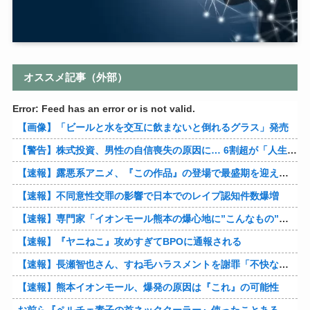
オススメ記事（外部）
Error: Feed has an error or is not valid.
【画像】「ビールと水を交互に飲まないと倒れるグラス」発売
【警告】株式投資、男性の自信喪失の原因に… 6割超が「人生の敗者」自認
【速報】露悪系アニメ、『この作品』の登場で最盛期を迎えてしまう…
【速報】不同意性交罪の影響で日本でのレイプ認知件数爆増
【速報】専門家「イオンモール熊本の爆心地に”こんなもの”があったんだけど…」
【速報】『ヤニねこ』攻めすぎてBPOに通報される
【速報】長瀬智也さん、すね毛ハラスメントを謝罪「不快な思いをさせて申し訳ありませんでした」
【速報】熊本イオンモール、爆発の原因は『これ』の可能性