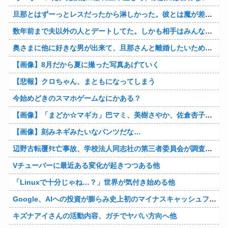
旦那とはずーっとレスだったから淋しかった。彼とは魔が差したというか恋に恋してしまって… 結婚してくれ！って言われたけど、それは彼が毎日色々したいだけ。やっと目が覚めた。
数年前まで夫以外の人とデートしてた。しかも相手はみんな夫の仕事関係の人。例えるなら夫はサッカーチームの管理栄養士、デート相手複数人は全員そのサッカーチーム選手みたいな。
奥さまに他に好きな男が出来て、旦那さんと離婚したいため旦那さんのＤＶをでっちあげて、まんまと周りを騙している話を聞いたのは、未来の鬼女たちだったｗ
【画像】8月だから夏に撮った写真あげていく
【悲報】クロちゃん、まともになってしまう
今始めどきのスマホゲームなにかある？
【画像】「まどか☆マギカ」巴マミ、美樹さやか、佐倉杏子エロすぎ放課後えんこーハメ撮りどぴゅどぴゅエチエチが最高すぎる❣
【画像】刻みネギみたいなパンツだな…
辺野古転覆ﾀﾋ亡事故、学校法人同志社の第三者委員会が調査報告書を公表 … 安全配慮義務違反や安全管理に関する検証を妨げた組織風土の存在を指摘
Vチューバーに最近ある変化が起きつつある他
「Linuxで十分じゃね…？」世界が気付き始める他
Google、AIへの投資が膨らみ史上初のマイナスキャッシュフローに陥る他
キズナアイさんの活動内容、ガチでヤバい方向へ他