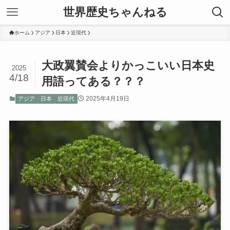
世界歴史ちゃんねる
ホーム
アジア
日本
近現代
大政翼賛会よりかっこいい日本史
2025
4/18
用語ってある？？？
2025年4月19日
アジア
日本
近現代