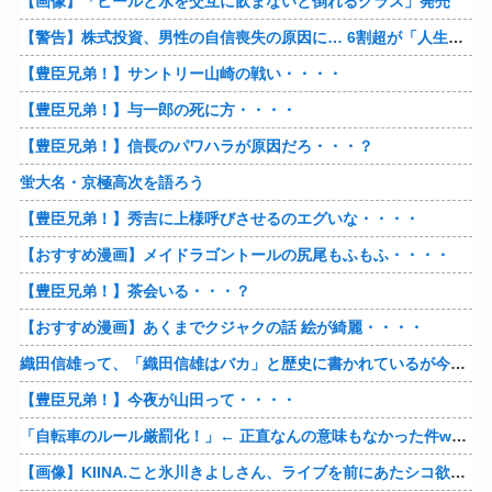
【画像】「ビールと水を交互に飲まないと倒れるグラス」発売
【警告】株式投資、男性の自信喪失の原因に… 6割超が「人生の敗者」自認
【豊臣兄弟！】サントリー山崎の戦い・・・・
【豊臣兄弟！】与一郎の死に方・・・・
【豊臣兄弟！】信長のパワハラが原因だろ・・・？
蛍大名・京極高次を語ろう
【豊臣兄弟！】秀吉に上様呼びさせるのエグいな・・・・
【おすすめ漫画】メイドラゴントールの尻尾もふもふ・・・・
【豊臣兄弟！】茶会いる・・・？
【おすすめ漫画】あくまでクジャクの話 絵が綺麗・・・・
織田信雄って、「織田信雄はバカ」と歴史に書かれているが今まで家が残っているんでバカではないよな？
【豊臣兄弟！】今夜が山田って・・・・
「自転車のルール厳罰化！」← 正直なんの意味もなかった件www
【画像】KIINA.こと氷川きよしさん、ライブを前にあたシコ欲全開www