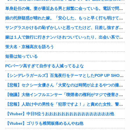
単身赴任の俺。妻が最近ある男と頻繁に会っている。電話で問い詰めた。「好きなのはアナタ、でも会えないのがツライ、寂しいから・・・」妻は、その男と不倫関係に発展した様だ…
娘の托卵疑惑が晴れた嫁。「安心した、もっと早く打ち明けて鑑定しておけばよかった」と。そして「今度こそ家族三人で幸せになりたい」と言い出した！！ごめんこうむるわｗｗ
サングラスかけるの恥ずかしいと思ってたけど、日差し強すぎてサングラスかけ始めたわ
嫁は１人で旅行に行きナンパされついていったり、出会い系で知り合った男と会ったりした。しかも酔っていて避妊もしてなかった。そしてやはり自分には夫しかいないと思ったんだとｗ
蛍大名・京極高次を語ろう
短冊は知っている
PCパーツ高すぎて自作する人減ってるよな
【シンデレラガールズ】百鬼夜行をテーマとしたPOP UP SHOPが東京・大阪にて開催
【悲報】セクシー女優さん「大変なのは時間が止まるやつの撮影」←ばらしてしまうｗ
【物議】大物インフルエンサー「喫煙者の権利がマジで侵害されてる。いくら税金払ってるんだ」他
【悲報】人助け中の男性を「犯罪ですよ！」と責めた女性、警察が来た瞬間逃げる他
【Vtuber】中日5位うおおおおおおおおおおおおおおおお他
【Vtuber】ゴリラも椎間板痛めるんやね他