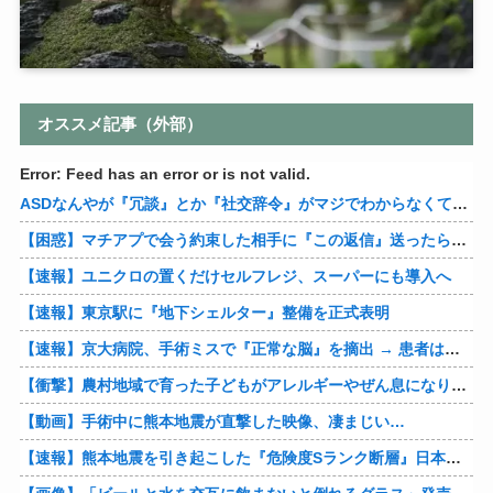
オススメ記事（外部）
Error: Feed has an error or is not valid.
ASDなんやが『冗談』とか『社交辞令』がマジでわからなくて怖い
【困惑】マチアプで会う約束した相手に『この返信』送ったらブロックされたんやが…
【速報】ユニクロの置くだけセルフレジ、スーパーにも導入へ
【速報】東京駅に『地下シェルター』整備を正式表明
【速報】京大病院、手術ミスで『正常な脳』を摘出 → 患者は自発呼吸不可能な植物状態に
【衝撃】農村地域で育った子どもがアレルギーやぜん息になりにくい『農場効果』を引き起こす細菌が判明
【動画】手術中に熊本地震が直撃した映像、凄まじい…
【速報】熊本地震を引き起こした『危険度Sランク断層』日本のド真ん中に10カ所もあると判明