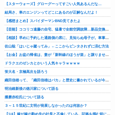
【スターウォーズ】グローグーってすごい人気あるんだな…
結局さ、車のエンジンってどこにあるのが正解なんだよ！
【感想まとめ】スパイダーマンBND見てきたよ
【芸能】ココリコ遠藤の自宅、猛暑で全館空調故障…新品交換費300万円…高額費用に「高すぎる」
【相談】早めに予約した通路側の席に、見知らぬ母子が。車掌の呼びかけにも「目を閉じて無視」して居座られました。無理やり奪われた席は、結局“やったもん勝ち”になってしまうのでしょうか？
佐山聡「はいじゃ蹴ってみ」←ここからビンタされずに済む方法
【お金】お盆の帰省は、妻が「新幹線のほうが楽」と譲りません。東京から大阪まで家族4人だと往復「10万円」近くかかるため、私は車で節約したいのですが、実際の費用はどれくらい違うのでしょうか？
ドラクエのゼシカとかいう人気キャラｗｗｗｗ
蛍大名・京極高次を語ろう
織田信雄って、「織田信雄はバカ」と歴史に書かれているが今まで家が残っているんでバカではないよな？
明治維新後の徳川家について語る
播磨赤松氏について語る
３～１５世紀に文明が発展しなかったのは何故か？
【1/4】嫁が嫁の勤め先の社長と不倫している。証拠を掴む前に嫁から離婚を切り出されたので、ハッタリかまして証拠を握っているフリしたら、向こうから示談話を振ってきたｗ