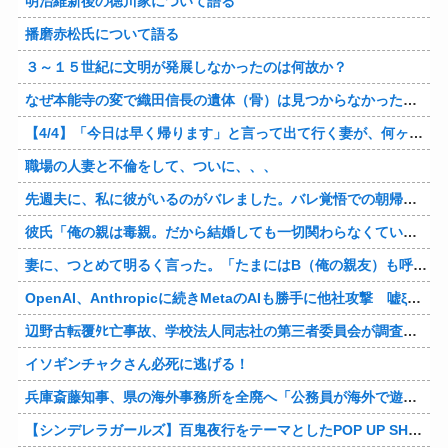
明治維新後の徳川家について語る
播磨赤松氏について語る
３～１５世紀に文明が発展しなかったのは何故か？
なぜ本能寺の変で織田信長の遺体（骨）は見つからなかったのか
【4/4】「今日は早く帰ります」と言って出て行く妻が、何ヶ月ぶりだろう、見送る私に振り返って手を振っている。罪のなせる気持ちの表れなのか。今日の午後調査員から連絡が入る…
職場の人妻と不倫をして、ついに、、、
先週夫に、私に彼がいるのがバレました。バレ覚悟での朝帰りでしたが・・・ 私は意志を持って彼に抱かれました。その時にはもう結婚生活を終わりにする覚悟が出来ていました。
彼氏「俺の親は毒親。だから結婚しても一切関わらなくていい」私「うん」彼氏「そのかわり俺もお前の親と一切関わらない。結婚の挨拶にも行かない」私「えっ」
妻に、つとめて明るく言った。「たまにはB（俺の親友）も呼んで家で鍋でもしようか。」妻は箸を持つ手をブルブル震わせながら「何でBさんなの？」と。お前の浮気相手だからだよ！！
OpenAI、Anthropicに続きMetaのAIも勝手に他社攻撃 嘘ξけど何これ流行ってんの？
辺野古転覆ﾀﾋ亡事故、学校法人同志社の第三者委員会が調査報告書を公表 … 安全配慮義務違反や安全管理に関する検証を妨げた組織風土の存在を指摘
イソギンチャクさん必死に逃げる！
兵庫斎藤知事、県の海外事務所を全廃へ「公務員が海外で遊ぶためにあるだけ」
【シンデレラガールズ】百鬼夜行をテーマとしたPOP UP SHOPが東京・大阪にて開催