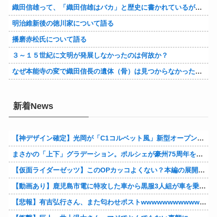
織田信雄って、「織田信雄はバカ」と歴史に書かれているが今まで家が残っているんでバカではないよな？
明治維新後の徳川家について語る
播磨赤松氏について語る
３～１５世紀に文明が発展しなかったのは何故か？
なぜ本能寺の変で織田信長の遺体（骨）は見つからなかったのか
新着News
【神デザイン確定】光岡が「C1コルベット風」新型オープンカーの最新ティーザー画像を公開、マツダ・ロードスターの信頼性にレトロな外観がドッキング
まさかの「上下」グラデーション。ポルシェが豪州75周年を祝う特別モデル「911 Turbo S Land Down Under」を発表、1951年の「見果てぬ夢」が内外装に再現
【仮面ライダーゼッツ】このOPカッコよくない？本編の展開ちゃんと反映してて完成度高いし
【動画あり】鹿児島市電に特攻した車から黒服3人組が車を乗り捨てて逃走
【悲報】有吉弘行さん、また匂わせポストwwwwwwwwwwwwwwww