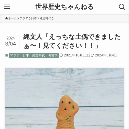
世界歴史ちゃんねる
ホーム
アジア
日本
縄文時代
縄文人「えっちな土偶できました
2024
3/04
ぁ〜！見てください！！」
2021年10月11日
2024年3月4日
アジア
日本
縄文時代
考古学