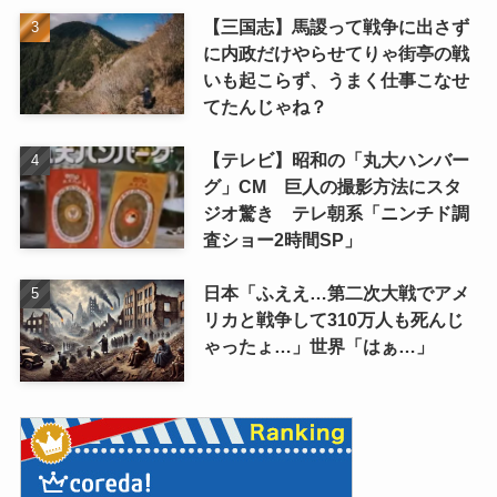
【三国志】馬謖って戦争に出さず
に内政だけやらせてりゃ街亭の戦
いも起こらず、うまく仕事こなせ
てたんじゃね？
【テレビ】昭和の「丸大ハンバー
グ」CM 巨人の撮影方法にスタ
ジオ驚き テレ朝系「ニンチド調
査ショー2時間SP」
日本「ふええ…第二次大戦でアメ
リカと戦争して310万人も死んじ
ゃったょ…」世界「はぁ…」