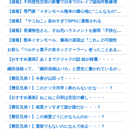
【速報】不同意性交罪の影響で日本でのレイプ認知件数爆増
【速報】専門家「イオンモール熊本の爆心地に”こんなもの”があったんだけど…」
【速報】『ヤニねこ』攻めすぎてBPOに通報される
【速報】長瀬智也さん、すね毛ハラスメントを謝罪「不快な思いをさせて申し訳ありませんでした」
【速報】熊本イオンモール、爆発の原因は『これ』の可能性
お前ら『ペルチェ素子の首ネッククーラー』使ったことあるか？
【おすすめ漫画】あくまでクジャクの話 絵が綺麗・・・・
織田信雄って、「織田信雄はバカ」と歴史に書かれているが今まで家が残っているんでバカではないよな？
【豊臣兄弟！】今夜が山田って・・・・
【豊臣兄弟！】このクソ大河早く終わらないかな・・・？
【おすすめ漫画】ねこねこ日和は安定の癒し・・・・
【豊臣兄弟！】画質クソすぎて誰が誰だか・・・？
【豊臣兄弟！】この画質どうにかならんのか・・・？
【豊臣兄弟！】選挙でもないのになんで休止・・・？