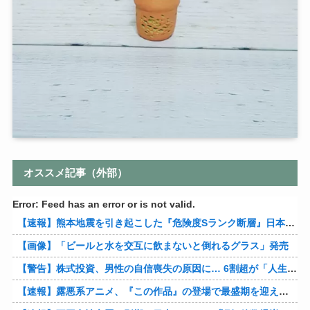
オススメ記事（外部）
Error: Feed has an error or is not valid.
【速報】熊本地震を引き起こした『危険度Sランク断層』日本のド真ん中に10カ所もあると判明
【画像】「ビールと水を交互に飲まないと倒れるグラス」発売
【警告】株式投資、男性の自信喪失の原因に… 6割超が「人生の敗者」自認
【速報】露悪系アニメ、『この作品』の登場で最盛期を迎えてしまう…