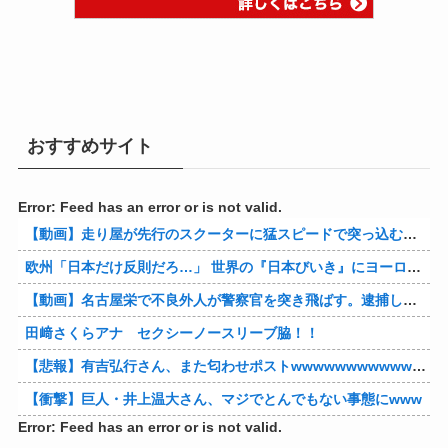
おすすめサイト
Error: Feed has an error or is not valid.
【動画】走り屋が先行のスクーターに猛スピードで突っ込む事故。
欧州「日本だけ反則だろ…」 世界の『日本びいき』にヨーロッパ全土から不満の声
【動画】名古屋栄で不良外人が警察官を突き飛ばす。逮捕しろやｗｗｗ
田﨑さくらアナ セクシーノースリーブ脇！！
【悲報】有吉弘行さん、また匂わせポストwwwwwwwwwwwwwwww
【衝撃】巨人・井上温大さん、マジでとんでもない事態にwww
Error: Feed has an error or is not valid.