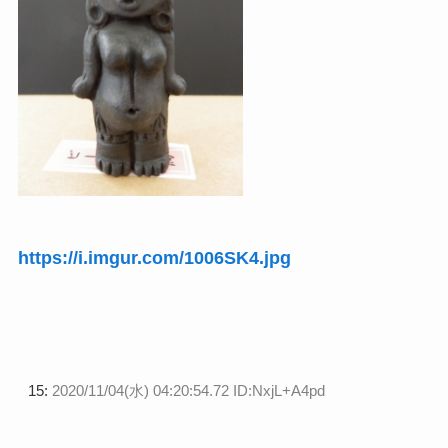
https://i.imgur.com/1006SK4.jpg
15:
2020/11/04(水) 04:20:54.72 ID:NxjL+A4pd