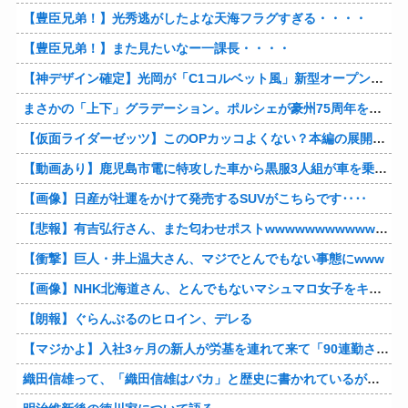
【豊臣兄弟！】光秀逃がしたよな天海フラグすぎる・・・・
【豊臣兄弟！】また見たいなー一課長・・・・
【神デザイン確定】光岡が「C1コルベット風」新型オープンカーの最新ティーザー画像を公開、マツダ・ロードスターの信頼性にレトロな外観がドッキング
まさかの「上下」グラデーション。ポルシェが豪州75周年を祝う特別モデル「911 Turbo S Land Down Under」を発表、1951年の「見果てぬ夢」が内外装に再現
【仮面ライダーゼッツ】このOPカッコよくない？本編の展開ちゃんと反映してて完成度高いし
【動画あり】鹿児島市電に特攻した車から黒服3人組が車を乗り捨てて逃走
【画像】日産が社運をかけて発売するSUVがこちらです‥‥
【悲報】有吉弘行さん、また匂わせポストwwwwwwwwwwwwwwww
【衝撃】巨人・井上温大さん、マジでとんでもない事態にwww
【画像】NHK北海道さん、とんでもないマシュマロ女子をキャスターに起用してしまうwwwwwwww
【朗報】ぐらんぶるのヒロイン、デレる
【マジかよ】入社3ヶ月の新人が労基を連れて来て「90連勤させられました」「労働基準法違反です」→俺「彼は30連休中ですが?」
織田信雄って、「織田信雄はバカ」と歴史に書かれているが今まで家が残っているんでバカではないよな？