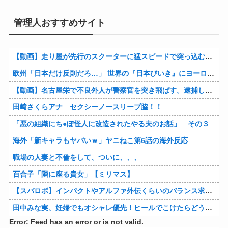
管理人おすすめサイト
【動画】走り屋が先行のスクーターに猛スピードで突っ込む事故。
欧州「日本だけ反則だろ…」 世界の『日本びいき』にヨーロッパ全土から不満の声
【動画】名古屋栄で不良外人が警察官を突き飛ばす。逮捕しろやｗｗｗ
田﨑さくらアナ セクシーノースリーブ脇！！
「悪の組織にち●ぽ怪人に改造されたやる夫のお話」 その３
海外「新キャラもヤバいｗ」ヤニねこ第6話の海外反応
職場の人妻と不倫をして、ついに、、、
百合子「隣に座る貴女」【ミリマス】
【スパロボ】インパクトやアルファ外伝くらいのバランス求む！！ → インパクトも最終的にはコアブースターで雑魚は一撃で倒せてたけどね
田中みな実、妊婦でもオシャレ優先！ヒールでこけたらどうすんのｗ
Error: Feed has an error or is not valid.