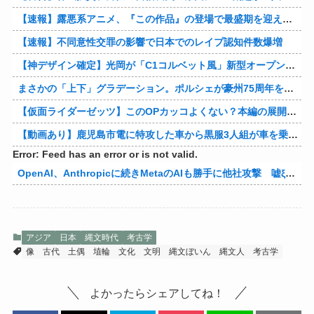
【速報】露悪系アニメ、『この作品』の登場で最盛期を迎えてしまう…
【速報】不同意性交罪の影響で日本でのレイプ認知件数爆増
【神デザイン確定】光岡が「C1コルベット風」新型オープンカーの最新ティーザー画像を公開、マツダ・ロードスターの信頼性にレトロな外観がドッキング
まさかの「上下」グラデーション。ポルシェが豪州75周年を祝う特別モデル「911 Turbo S Land Down Under」を発表、1951年の「見果てぬ夢」が内外装に再現
【仮面ライダーゼッツ】このOPカッコよくない？本編の展開ちゃんと反映してて完成度高いし
【動画あり】鹿児島市電に特攻した車から黒服3人組が車を乗り捨てて逃走
Error: Feed has an error or is not valid.
OpenAI、Anthropicに続きMetaのAIも勝手に他社攻撃 嘘ξけど何これ流行ってんの？
アジア
日本
縄文時代
考古学
像
古代
土偶
埴輪
文化
文明
縄文ぼいん
縄文人
考古学
よかったらシェアしてね！