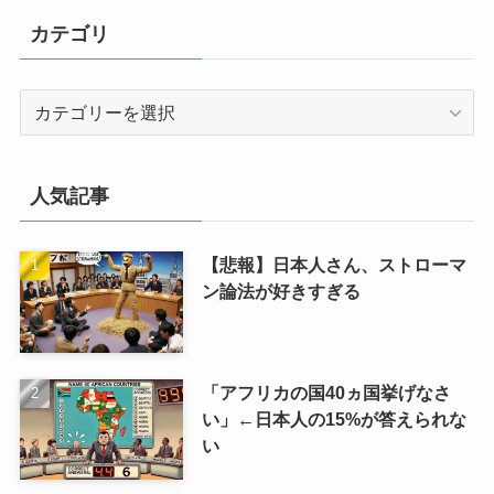
カテゴリ
カ
テ
ゴ
リ
人気記事
【悲報】日本人さん、ストローマ
ン論法が好きすぎる
「アフリカの国40ヵ国挙げなさ
い」←日本人の15%が答えられな
い