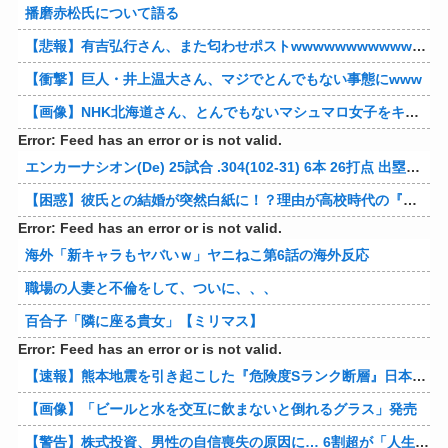
播磨赤松氏について語る
【悲報】有吉弘行さん、また匂わせポストwwwwwwwwwwwwwwww
【衝撃】巨人・井上温大さん、マジでとんでもない事態にwww
【画像】NHK北海道さん、とんでもないマシュマロ女子をキャスターに起用してしまうwwwwwwww
Error: Feed has an error or is not valid.
エンカーナシオン(De) 25試合 .304(102-31) 6本 26打点 出塁率.311 OPS.831 wRC+137 WAR+0.7
【困惑】彼氏との結婚が突然白紙に！？理由が高校時代の『アレ』だったｗｗｗｗ 他
Error: Feed has an error or is not valid.
海外「新キャラもヤバいｗ」ヤニねこ第6話の海外反応
職場の人妻と不倫をして、ついに、、、
百合子「隣に座る貴女」【ミリマス】
Error: Feed has an error or is not valid.
【速報】熊本地震を引き起こした『危険度Sランク断層』日本のド真ん中に10カ所もあると判明
【画像】「ビールと水を交互に飲まないと倒れるグラス」発売
【警告】株式投資、男性の自信喪失の原因に… 6割超が「人生の敗者」自認