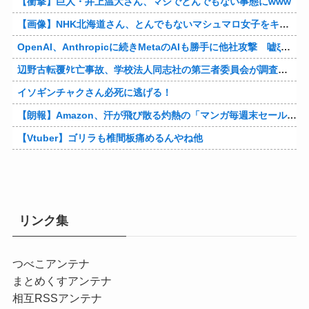
【衝撃】巨人・井上温大さん、マジでとんでもない事態にwww
【画像】NHK北海道さん、とんでもないマシュマロ女子をキャスターに起用してしまうwwwwwwww
OpenAI、Anthropicに続きMetaのAIも勝手に他社攻撃 嘘ξけど何これ流行ってんの？
辺野古転覆ﾀﾋ亡事故、学校法人同志社の第三者委員会が調査報告書を公表 … 安全配慮義務違反や安全管理に関する検証を妨げた組織風土の存在を指摘
イソギンチャクさん必死に逃げる！
【朗報】Amazon、汗が飛び散る灼熱の「マンガ毎週末セール（50%還元）」を開催！他
【Vtuber】ゴリラも椎間板痛めるんやね他
リンク集
つべこアンテナ
まとめくすアンテナ
相互RSSアンテナ