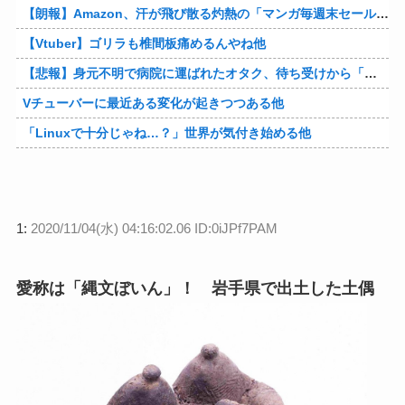
【朗報】Amazon、汗が飛び散る灼熱の「マンガ毎週末セール（50%還元）」を開催！他
【Vtuber】ゴリラも椎間板痛めるんやね他
【悲報】身元不明で病院に運ばれたオタク、待ち受けから「ラブライブ」と呼ばれるｗｗｗｗ他
Vチューバーに最近ある変化が起きつつある他
「Linuxで十分じゃね…？」世界が気付き始める他
1:
2020/11/04(水) 04:16:02.06 ID:0iJPf7PAM
愛称は「縄文ぼいん」！ 岩手県で出土した土偶