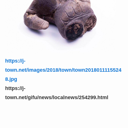
https://j-
town.net/images/2018/town/town2018011115524
8.jpg
https://j-
town.net/gifu/news/localnews/254299.html