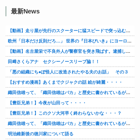
最新News
【動画】走り屋が先行のスクーターに猛スピードで突っ込む事故。
欧州「日本だけ反則だろ…」 世界の『日本びいき』にヨーロッパ全土から不満の声
【動画】名古屋栄で不良外人が警察官を突き飛ばす。逮捕しろやｗｗｗ
田﨑さくらアナ セクシーノースリーブ脇！！
「悪の組織にち●ぽ怪人に改造されたやる夫のお話」 その３
【おすすめ漫画】あくまでクジャクの話 絵が綺麗・・・・
織田信雄って、「織田信雄はバカ」と歴史に書かれているが今まで家が残っているんでバカではないよな？
【豊臣兄弟！】今夜が山田って・・・・
【豊臣兄弟！】このクソ大河早く終わらないかな・・・？
織田信雄って、「織田信雄はバカ」と歴史に書かれているが今まで家が残っているんでバカではないよな？
明治維新後の徳川家について語る