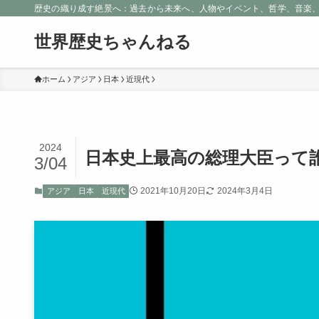
歴史の織り成す絶景へ：過去から未来へ、人物やイベント、哲学、音楽
世界歴史ちゃんねる
ホーム
アジア
日本
近現代
2024
日本史上最高の総理大臣って
3/04
2021年10月20日
2024年3月4日
アジア
日本
近現代