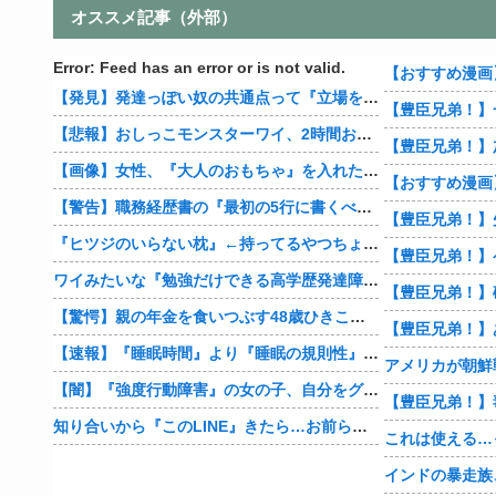
オススメ記事（外部）
Error: Feed has an error or is not valid.
【発見】発達っぽい奴の共通点って『立場を理解できない』だよな
【豊臣兄弟！】
【悲報】おしっこモンスターワイ、2時間おきにトイレへ
【画像】女性、『大人のおもちゃ』を入れたままMRI検査を受けた結果 →
【警告】職務経歴書の『最初の5行に書くべきこと』がこれ
『ヒツジのいらない枕』←持ってるやつちょっとこい
ワイみたいな『勉強だけできる高学歴発達障害者』ってどう生きたらいいんや？
【驚愕】親の年金を食いつぶす48歳ひきこもり…絶望の底から家族を救ったのは『障害基礎年金』だった
【速報】『睡眠時間』より『睡眠の規則性』のほうが大事だと判明
【闇】『強度行動障害』の女の子、自分をグーパンしまくる
知り合いから『このLINE』きたら…お前らどうする？
これは使える…
インドの暴走族