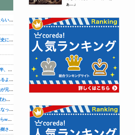
ぁ…」
アメリカが朝鮮戦争で勝つにはどうしたらいいのか？
織田信雄って、「織田信雄はバカ」と歴史に書かれているが今まで家が残っているんでバカではないよな？
まだ3ヶ月経ってないけど、私が20代後半、彼がぎりで40代前半でＷ不倫中。計画している彼との二泊三日の旅行、早く行けるといいな♪
室内猫ってよくこんな感じで寝てる事あるよね。【再】
離婚後、育児放棄と既婚者との妊娠中絶が元旦那にバレて、養育費の支払いが止まった… 私が正社員で働くまで止めると言われてるけど、女として生きたいの。
酔って自爆してバレた… 子供の態度が変わって旦那の口から離婚って言葉が出て、急速に現実に引き戻されたっていうか、あー私本当にしちゃいけないことしてたんだなと思い知った。
震災の時に社内の人に優しくされて気になって、６年付き合った彼に別れを告げました。その時新たな好きな人に夢中で元彼はどうでもよく思えました。今ははっきり言って後悔してます…
高齢処女の彼女(27)の初めてを頂いたからwww
【画像】「まどか☆マギカ」巴マミ、美樹さやか、佐倉杏子エロすぎ放課後えんこーハメ撮りどぴゅどぴゅエチエチが最高すぎる❣