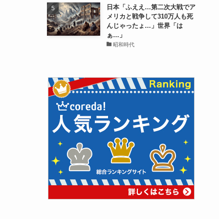
日本「ふええ…第二次大戦でア
メリカと戦争して310万人も死
んじゃったょ…」世界「は
ぁ…」
昭和時代