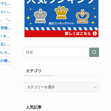
【シンデレラガールズ】百鬼夜行をテーマとしたPOP UP SHOPが東京・大阪にて開催
アメリカが朝鮮戦争で勝つにはどうしたらいいのか？
【悲報】ショートスリーパー堀大輔さん、「寝た方がいい」などと誹謗中傷され配信中に泣き出してしまう
【速報】熊本県知事「報道に強い不満・苦情が寄せられている」→TBSの報道特集がまさにそれな件他
【ネオポルテ】昏昏アリア３Dお披露目！チキンテカテカ他
Amazon「マンガ毎週末セール（50%還元）」アツいスポーツマンガ祭り最終日到来！！！他
【悲報】堀大輔さん、寝る間も惜しんでレスバ祭りｗｗｗｗｗｗｗｗｗｗｗｗｗｗｗｗｗｗｗｗｗｗｗｗ他
【物議】大物インフルエンサー「喫煙者の権利がマジで侵害されてる。いくら税金払ってるんだ」他
カテゴリ
カ
テ
ゴ
リ
人気記事