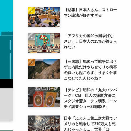
【悲報】日本人さん、ストロー
マン論法が好きすぎる
「アフリカの国40ヵ国挙げな
さい」←日本人の15%が答えら
れない
【三国志】馬謖って戦争に出さ
ずに内政だけやらせてりゃ街亭
の戦いも起こらず、うまく仕事
こなせてたんじゃね？
【テレビ】昭和の「丸大ハンバ
ーグ」CM 巨人の撮影方法に
スタジオ驚き テレ朝系「ニン
チド調査ショー2時間SP」
日本「ふええ…第二次大戦でア
メリカと戦争して310万人も死
んじゃったょ…」世界「は