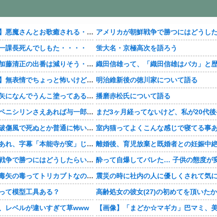
【おすすめ漫画】悪魔さんとお歌癒される・・・・
一課長死んでしもた・・・・
蛍大名・京極高次を語ろう
【豊臣兄弟！】加藤清正の出番は減りそう・・・・
【おすすめ漫画】無表情でちょっと怖いけどかわいい・・・・
明治維新後の徳川家について語る
【豊臣兄弟！】矢になんでうんこ塗ってあるんだよ・・・・
播磨赤松氏について語る
【豊臣兄弟！】ペニシリンさえあれば与一郎助かったのか・・・？
【豊臣兄弟！】破傷風で死ぬとか普通に怖い・・・・
【豊臣兄弟！】あれ、字幕「本能寺が変」じゃなかった・・・？
アメリカが朝鮮戦争で勝つにはどうしたらいいのか？
【豊臣兄弟！】毒矢の毒ってトリカブトなのかな・・・？
って模型工具ある？
、レベルが違いすぎて草www