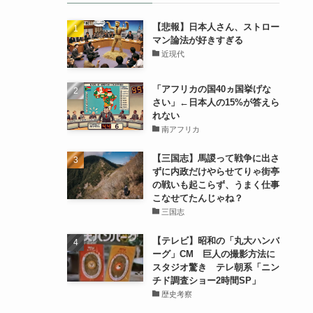
【悲報】日本人さん、ストロー
マン論法が好きすぎる
近現代
「アフリカの国40ヵ国挙げな
さい」←日本人の15%が答えら
れない
南アフリカ
【三国志】馬謖って戦争に出さ
ずに内政だけやらせてりゃ街亭
の戦いも起こらず、うまく仕事
こなせてたんじゃね？
三国志
【テレビ】昭和の「丸大ハンバ
ーグ」CM 巨人の撮影方法に
スタジオ驚き テレ朝系「ニン
チド調査ショー2時間SP」
歴史考察