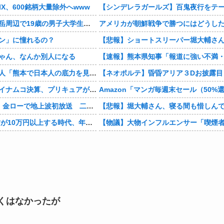
IX、600銘柄大量除外へwww
北アルプス槍ヶ岳周辺で19歳の男子大学生が遭難 単独で1泊2日の予定で入山も連絡取れず 警察が9日以降捜索予定
ン」に憧れるの？
ゃん、なんか別人になる
【仰天】ドイツ人「熊本で日本人の底力を見た…!」熊本で生まれて初めて震度7の大地震を経験したドイツ人。直後、日本人たちの行動に衝撃を受けてしまう…
【悲報】バンダイナムコ決算、プリキュアが前年比大幅減少
映画『8番出口』金ローで地上波初放送 二宮和也「まさかテレビにまで迷い込んでしまうとは」
1Kアパート家賃が10万円以上する時代、年金14万円前後だと賃貸の人は無理じゃね？
くはなかったが