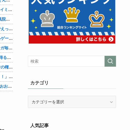
【AM4】さすがにDDR5へ乗り換えるタイミング逃し感が半端ない
『シュタインズ・ゲート リブート』鳳凰院凶真が存在しないγ（ガンマ）世界線が追加される
【画像】現役アスリート、紐ビキニ姿でえっちな肉体ボロンwww
【動画】マーベルの新作格ゲー、歴代格ゲーのパロディが多すぎて話題にwwwwwww
AmazonのアツさMax！心も踊る「マンガ毎週末セール（50%還元）」2日目襲来！他
【Vtuber】中日のCS進出が普通にあり得るセリーグ他
【物議】大物インフルエンサー「喫煙者の権利がマジで侵害されてる。いくら税金払ってるんだ」他
【悲報】人助け中の男性を「犯罪ですよ！」と責めた女性、警察が来た瞬間逃げる他
カテゴリ
【Vtuber】中日5位うおおおおおおおおおおおおおおおお他
カ
テ
ゴ
リ
人気記事