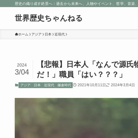
歴史の織り成す絶景へ：過去から未来へ、人物やイベント、哲学、音楽
世界歴史ちゃんねる
ホーム
アジア
日本
近現代
【悲報】日本人「なんで源氏
2024
3/04
だ！」職員「はい？？？」
2021年10月11日
2024年3月4日
アジア
日本
近現代
鎌倉時代