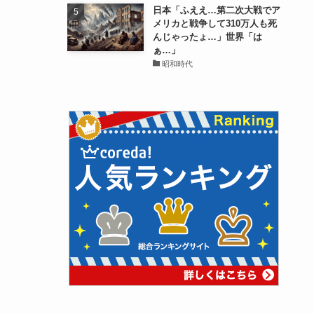
日本「ふええ…第二次大戦でア
メリカと戦争して310万人も死
んじゃったょ…」世界「は
ぁ…」
昭和時代