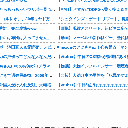
この前森に行ったらちっちゃいウリボー見つけた
4本脚の乗り物「コルレオ」、30年リヤド万博で披露へ 川崎重工が35年発売目指す
統計、完全崩壊www
れには布団は入ってません」
【芸能】レインボー池田直人＆元読売テレビ・佐藤佳奈アナが結婚
男の子「モモンガの声優ってどんな人なんだろ」→ググる
【画像】村重杏奈さん(30)のお胸がコチラwwwwwwwwwwww
デジモンがここにきて過去最高益、2000年のアニメ放送当時を上回る
【東大調査】「外国人受け入れ反対」大幅増 若い世代で多く