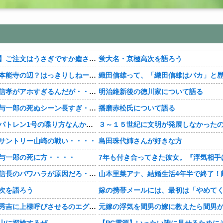
【おすすめ漫画】ご注文はうさぎですか癒される・・・・
蛍大名・京極高次を語ろう
【豊臣兄弟！】本能寺の辺？はっきりしねーなどこなんだよ・・・・
【豊臣兄弟！】信孝がアホすぎるんだが・・・・
明治維新後の徳川家について語る
【豊臣兄弟！】与一郎の死ぬシーン長すぎ・・・・
播磨赤松氏について語る
【豊臣兄弟！】パトレン1号の喋り方なんかクセになる・・・・
サントリー山崎の戦い・・・・
島田珠代姉さんが好きな方
与一郎の死に方・・・・
【豊臣兄弟！】信長のパワハラが原因だろ・・・？
次を語ろう
【豊臣兄弟！】秀吉に上様呼びさせるのエグいな・・・・
山に探検するぜ