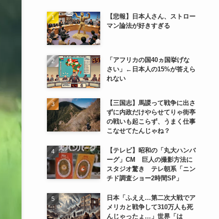
【悲報】日本人さん、ストロー
マン論法が好きすぎる
「アフリカの国40ヵ国挙げな
さい」←日本人の15%が答えら
れない
【三国志】馬謖って戦争に出さ
ずに内政だけやらせてりゃ街亭
の戦いも起こらず、うまく仕事
こなせてたんじゃね？
【テレビ】昭和の「丸大ハンバ
ーグ」CM 巨人の撮影方法に
スタジオ驚き テレ朝系「ニン
チド調査ショー2時間SP」
日本「ふええ…第二次大戦でア
メリカと戦争して310万人も死
んじゃったょ…」世界「は