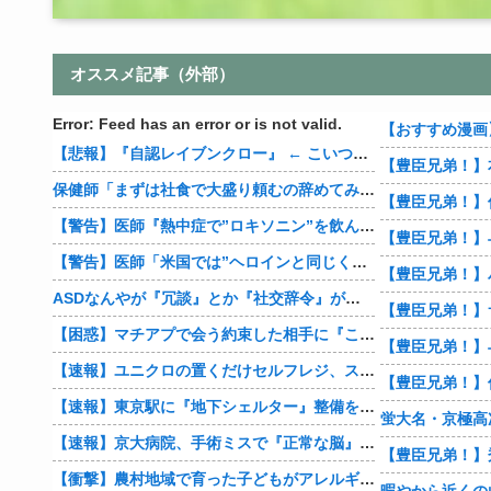
オススメ記事（外部）
Error: Feed has an error or is not valid.
【悲報】『自認レイブンクロー』 ← こいつらのタチ悪い率は異常
保健師「まずは社食で大盛り頼むの辞めてみます？」 ワイ「…食っちゃいけないものを売ってるのか？」
【警告】医師『熱中症で”ロキソニン”を飲んではいけない理由がこれ』
【警告】医師「米国では”ヘロインと同じくらいヤバい薬”が日本では平気で処方されてる」
ASDなんやが『冗談』とか『社交辞令』がマジでわからなくて怖い
【豊臣兄弟！】
【困惑】マチアプで会う約束した相手に『この返信』送ったらブロックされたんやが…
【豊臣兄弟！】
【速報】ユニクロの置くだけセルフレジ、スーパーにも導入へ
【速報】東京駅に『地下シェルター』整備を正式表明
蛍大名・京極高
【速報】京大病院、手術ミスで『正常な脳』を摘出 → 患者は自発呼吸不可能な植物状態に
【衝撃】農村地域で育った子どもがアレルギーやぜん息になりにくい『農場効果』を引き起こす細菌が判明
暇やから近くの