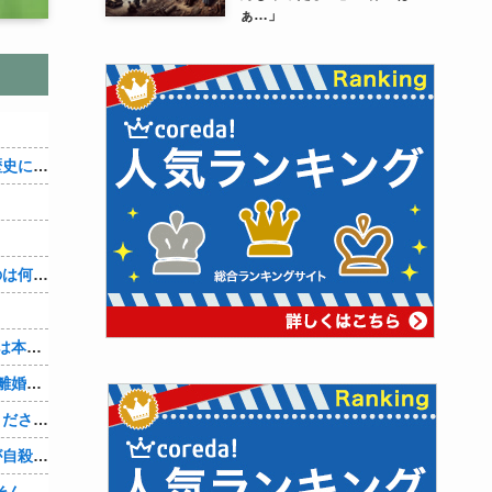
ぁ…」
織田信雄って、「織田信雄はバカ」と歴史に書かれているが今まで家が残っているんでバカではないよな？
３～１５世紀に文明が発展しなかったのは何故か？
7年も付き合ってきた彼女。『浮気相手は本気で好き、でも今の生活は壊したくない。あなたは家族で、浮気相手は恋人。それじゃ駄目なの？』人の心なんて持ってなかったｗ
山本里菜アナ、結婚生活4年半で終了！離婚コメントには疑問の声
嫁の携帯メールには、最初は「やめてください。警察に相談します」とかだったけど、最近は「昨日もすごかった。間君のが中でビクピｋ（ｒｙ」とｗ しかも羽目鳥も満載だった！
元嫁の浮気を間男の嫁に教えたら間男が自殺して、間男嫁から感謝されつつ元嫁に『いつ死ぬの？』と笑顔で言われた衝撃
【PC電源】いったい誰に見せるためにそんな所にLCD付けるのかな