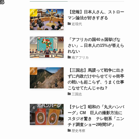
都
【悲報】日本人さん、ストロー
マン論法が好きすぎる
近現代
「アフリカの国40ヵ国挙げな
さい」←日本人の15%が答えら
れない
南アフリカ
【三国志】馬謖って戦争に出さ
ずに内政だけやらせてりゃ街亭
の戦いも起こらず、うまく仕事
こなせてたんじゃね？
三国志
【テレビ】昭和の「丸大ハンバ
ーグ」CM 巨人の撮影方法に
スタジオ驚き テレ朝系「ニン
チド調査ショー2時間SP」
歴史考察