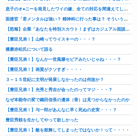
息子のオ●ニーを発見したワイの嫁、全ての対応を間違えてしまう…
面接官「君メンタルは強い？ 精神科に行った事は？ そういう薬飲んでたりしない？」→
【怒報】企業「あなたを特別スカウト！まずはカジュアル面談をしませんか？」 ワイ「ん？話だけでも聞いてやるか…」→
【豊臣兄弟！】山崎ってウイスキーの・・・？
播磨赤松氏について語る
【豊臣兄弟！】なんか一世風靡セピアみたいじゃね・・・？
【豊臣兄弟！】画質がクソすぎ・・・・
３～１５世紀に文明が発展しなかったのは何故か？
【豊臣兄弟！】光秀と秀吉が会ったのってマジ・・・？
なぜ本能寺の変で織田信長の遺体（骨）は見つからなかったのか
【豊臣兄弟！】与一郎があんなに早く死ぬの史実・・・？
豊臣秀頼を生かしてやって欲しかった
【豊臣兄弟！】敵を鼓舞してしまったではないか！って・・・・