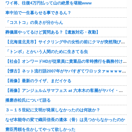
ワイ将、往復4万円払って山の絶景を堪能www
車中泊で一生暮らせる事できるん？
「コストコ」の良さが分からん
葬儀屋やってるけど質問ある？【遺族対応・夜勤】
【北海道北見市】サイクリング中の女性の前にクマが突然飛び出す！ビックリしたのか慌てて森に戻る
「トンボ」とかいう人間のために生きてる虫
【社会】オンワードHDが従業員に貴重品の常時携行を義務付け 熊本地震被災を受けて
【懐古】ネット流行語2007年がヤバすぎてワロッタァｗｗｗｗｗｗｗｗ
【画像】最新のライザ、まだイケる
【画像】アンジュルムサマフェス at 六本木の客層がヤバイ・・・
播磨赤松氏について語る
３～１５世紀に文明が発展しなかったのは何故か？
なぜ本能寺の変で織田信長の遺体（骨）は見つからなかったのか
豊臣秀頼を生かしてやって欲しかった