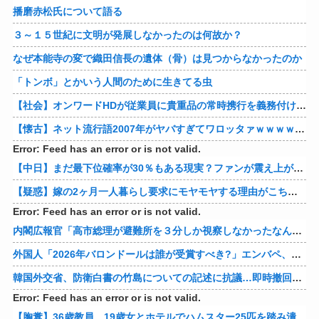
播磨赤松氏について語る
３～１５世紀に文明が発展しなかったのは何故か？
なぜ本能寺の変で織田信長の遺体（骨）は見つからなかったのか
「トンボ」とかいう人間のために生きてる虫
【社会】オンワードHDが従業員に貴重品の常時携行を義務付け 熊本地震被災を受けて
【懐古】ネット流行語2007年がヤバすぎてワロッタァｗｗｗｗｗｗｗｗ
Error: Feed has an error or is not valid.
【中日】まだ最下位確率が30％もある現実？ファンが震え上がる夏の風物詩と自虐ネタの嵐
【疑惑】嫁の2ヶ月一人暮らし要求にモヤモヤする理由がこちらwww 他
Error: Feed has an error or is not valid.
内閣広報官「高市総理が避難所を３分しか視察しなかったなんてデマ！50分いたぞ😡」 →しかし事実上の視察は数分で正解
外国人「2026年バロンドールは誰が受賞すべき?」エンバペ、今季無冠でも初受賞か!?海外ファンが考える本命とは!?【海外の反応】
韓国外交省、防衛白書の竹島についての記述に抗議…即時撤回要求、日本公使呼び出す！
Error: Feed has an error or is not valid.
【胸糞】36歳教員、19歳女とホテルでハムスター25匹を踏み潰すなどして逮捕