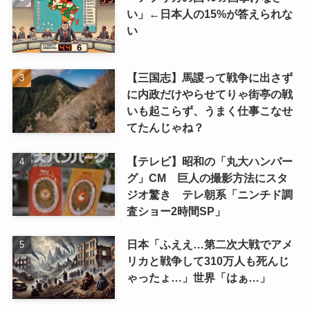
い」←日本人の15%が答えられな
い
【三国志】馬謖って戦争に出さず
に内政だけやらせてりゃ街亭の戦
いも起こらず、うまく仕事こなせ
てたんじゃね？
【テレビ】昭和の「丸大ハンバー
グ」CM 巨人の撮影方法にスタ
ジオ驚き テレ朝系「ニンチド調
査ショー2時間SP」
日本「ふええ…第二次大戦でアメ
リカと戦争して310万人も死んじ
ゃったょ…」世界「はぁ…」