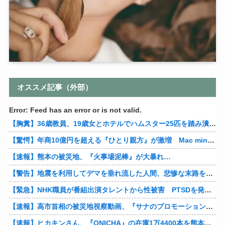
オススメ記事（外部）
Error: Feed has an error or is not valid.
【胸糞】36歳教員、19歳女とホテルでハムスター25匹を踏み潰すなどして逮捕
【驚愕】年商10億円を超える『ひとり親方』が激増 Mac miniを大量購入しAIを従業員に
【速報】熊本の被災地、『火事場泥棒』が大暴れ…
【警告】地震を利用してデマを垂れ流した人間、悲惨な末路を迎える…
【緊急】NHK職員が番組出演タレントから性被害 PTSDを発症し休職へ
【速報】高市首相の被災地視察動画、『サナのプロモーションビデオ』すぎて炎上
【速報】ヒカキンさん、『ONICHA』の在庫1万4400本を熊本県に発送