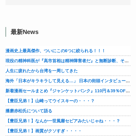
最新News
漫画史上最高傑作、ついにこの6つに絞られる！！！
現役の精神科医が『高市首相は精神障害者だ』と無断診断、その結果に左派が歓喜した様子を見せており……
人生に疲れたから台湾を一周してきた
海外「日本がキラキラして見える…」 日本の街頭インタビューに登場した女子高生4人組がエモすぎると話題に
新着漫画セールまとめ『ジャンケットバンク』110円＆39％OFF！『クレヨンしんちゃん』はなんと各33円に！
【豊臣兄弟！】山崎ってウイスキーの・・・？
播磨赤松氏について語る
【豊臣兄弟！】なんか一世風靡セピアみたいじゃね・・・？
【豊臣兄弟！】画質がクソすぎ・・・・