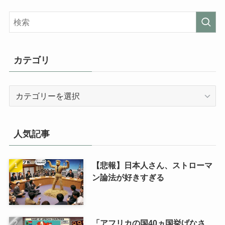
カテゴリ
カ
テ
ゴ
リ
人気記事
【悲報】日本人さん、ストローマ
ン論法が好きすぎる
「アフリカの国40ヵ国挙げなさ