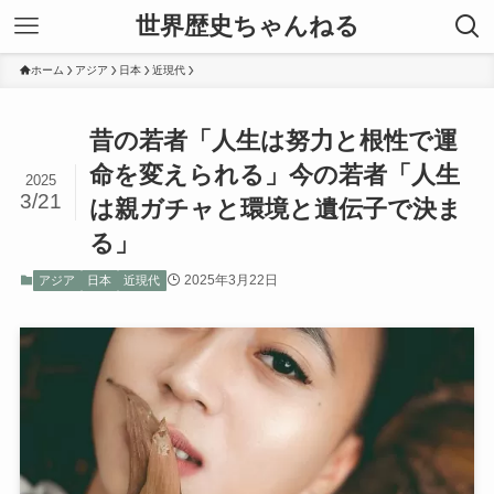
世界歴史ちゃんねる
ホーム
アジア
日本
近現代
昔の若者「人生は努力と根性で運
命を変えられる」今の若者「人生
2025
3/21
は親ガチャと環境と遺伝子で決ま
る」
2025年3月22日
アジア
日本
近現代