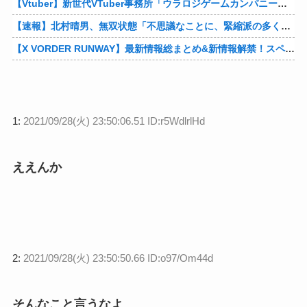
【Vtuber】新世代VTuber事務所「ウラロジゲームカンパニー」より、ゲームの世界から“逆異世界転生”した5名が8月19日にデビュー！他
【速報】北村晴男、無双状態「不思議なことに、緊縮派の多くは親中派に繋がる。「日本弱体化議連」でも旗揚げされたら如何？」他
【X VORDER RUNWAY】最新情報総まとめ&新情報解禁！スペシャル番組！星川「ヘソは出したい」他
1:
2021/09/28(火) 23:50:06.51 ID:r5WdlrlHd
ええんか
2:
2021/09/28(火) 23:50:50.66 ID:o97/Om44d
そんなこと言うなよ