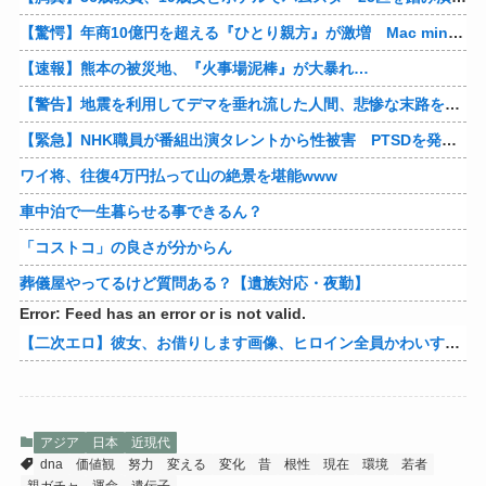
【驚愕】年商10億円を超える『ひとり親方』が激増 Mac miniを大量購入しAIを従業員に
【速報】熊本の被災地、『火事場泥棒』が大暴れ…
【警告】地震を利用してデマを垂れ流した人間、悲惨な末路を迎える…
【緊急】NHK職員が番組出演タレントから性被害 PTSDを発症し休職へ
ワイ将、往復4万円払って山の絶景を堪能www
車中泊で一生暮らせる事できるん？
「コストコ」の良さが分からん
葬儀屋やってるけど質問ある？【遺族対応・夜勤】
Error: Feed has an error or is not valid.
【二次エロ】彼女、お借りします画像、ヒロイン全員かわいすぎる件ｗ
アジア
日本
近現代
dna
価値観
努力
変える
変化
昔
根性
現在
環境
若者