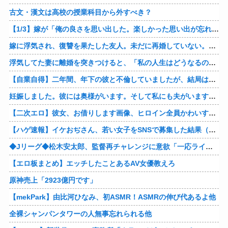
古文・漢文は高校の授業科目から外すべき？
【1/3】嫁が「俺の良さを思い出した。楽しかった思い出が忘れられないから間男の申し出を断った。お互い歩み寄ってやり直そう。」と手を握ってくる。どうやら間男に捨てられたようだｗ
嫁に浮気され、復讐を果たした友人。未だに再婚していない。「裏切られるくらいなら、最初からしないほうがマシだ」それ聞いて、なんか泣けちまった…
浮気してた妻に離婚を突きつけると、「私の人生はどうなるのよぉ！」とｗ これが妻の最後のセリフだったとさｗｗ
【自業自得】二年間、年下の彼と不倫していましたが、結局は騙されていて彼はお金だけが目的でした。結局主人にもバレて家を追い出されました。彼に復讐したいです。
妊娠しました。彼には奥様がいます。そして私にも夫がいます。彼と一緒になりたかった… 今は何も無かった顔をして生きています。せっかく授かった初めての子供を杀殳しておきながら
【二次エロ】彼女、お借りします画像、ヒロイン全員かわいすぎる件ｗ
【ハゲ速報】イケおぢさん、若い女子をSNSで募集した結果（画像あり）
◆Jリーグ◆松木安太郎、監督再チャレンジに意欲「一応ライセンスも持っているので」 ヴェルディ川崎の監督時代には2連覇を達成
【エロ板まとめ】エッチしたことあるAV女優教えろ
原神売上「2923億円です」
【mekPark】由比河ひなみ、初ASMR！ASMRの伸び代あるよ他
全裸シャンパンタワーの人無事忘れられる他