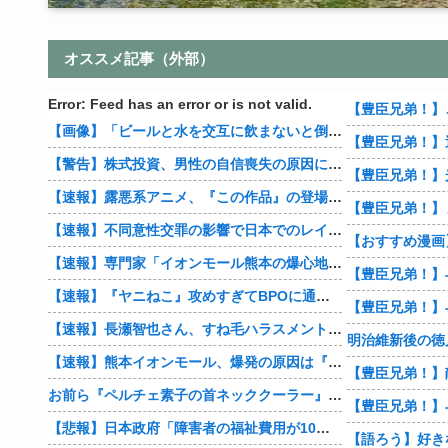
オススメ記事（外部）
Error: Feed has an error or is not valid.
【画像】「ビールと水を交互に飲まないと倒れるグラス」発売
【警告】株式投資、男性の自信喪失の原因に… 6割超が「人生の敗者」自認
【速報】露悪系アニメ、『この作品』の登場で最盛期を迎えてしまう…
【豊臣兄弟！】
【速報】不同意性交罪の影響で日本でのレイプ認知件数爆増
【速報】専門家「イオンモール熊本の爆心地に”こんなもの”があったんだけど…」
【速報】『ヤニねこ』攻めすぎてBPOに通報される
【速報】長瀬智也さん、すね毛ハラスメントを謝罪「不快な思いをさせて申し訳ありませんでした」
明治維新後の徳
【速報】熊本イオンモール、爆発の原因は『これ』の可能性
お前ら『ペルチェ素子の首ネッククーラー』使ったことあるか？
【悲報】日本政府「障害者の福祉費用が10年で2倍になったので抑制します」
【語ろう】好き