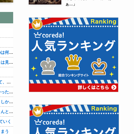
ぁ…」
３～１５世紀に文明が発展しなかったのは何故か？
なぜ本能寺の変で織田信長の遺体（骨）は見つからなかったのか
【1/5】バレた。鬼彼は旦那に土下座して、家族には言わないで下さいって…。いつの間にか子供も出来ていたようで私はドン引きでした。→お前の旦那はお前にドン引きだよｗ
旦那とはずーっとレスだったから淋しかった。彼とは魔が差したというか恋に恋してしまって… 結婚してくれ！って言われたけど、それは彼が毎日色々したいだけ。やっと目が覚めた。
数年前まで夫以外の人とデートしてた。しかも相手はみんな夫の仕事関係の人。例えるなら夫はサッカーチームの管理栄養士、デート相手複数人は全員そのサッカーチーム選手みたいな。
奥さまに他に好きな男が出来て、旦那さんと離婚したいため旦那さんのＤＶをでっちあげて、まんまと周りを騙している話を聞いたのは、未来の鬼女たちだったｗ
ていく
しまう