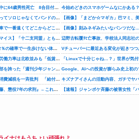
富士登山ツアー中に64歳男性死亡 8合目付近で意識失う
今始めどきのスマホゲームなにかある
ワイ「米津玄師ってソロじゃなくてバンドのボーカルならよかったよね」
お前ら自宅から車で一番遠くてどこからどこまで行ったことある？
【画像】刻みネギみたいなパンツだな
【仮面ライダーマイス】「十二支同盟」とも戦うらしいけど
骨延長手術「0.2％の確率で一生歩けない体になるけど足が10cm伸びます」←コスパ良すぎるだろ
Vチューバーに最近ある変化が起きつつ
【経済】女性の労働力率は北欧並みも「低賃金依存」の限界 団塊世代の完全引退で、企業が迫られる“最後の選択”
かつて６５０万部を誇った「週刊少年ジャンプ」、発行部数が初の100万部割れ
【政治】野党、消費減税を一斉批判 「給付優先」「財源示せ」
『ジャンポケ斉藤、懲役7年の求刑』←これｗｗｗｗｗｗｗｗｗｗｗｗｗｗｗｗｗｗ
ライナはもうちょい頑張れよ