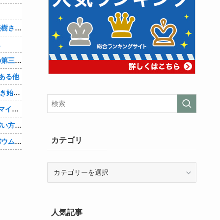
？
【画像】「まどか☆マギカ」巴マミ、美樹さやか、佐倉杏子エロすぎ放課後えんこーハメ撮りどぴゅどぴゅエチエチが最高すぎる❣
…
辺野古転覆ﾀﾋ亡事故、学校法人同志社の第三者委員会が調査報告書を公表 … 安全配慮義務違反や安全管理に関する検証を妨げた組織風土の存在を指摘
ある他
「Linuxで十分じゃね…？」世界が気付き始める他
Google、AIへの投資が膨らみ史上初のマイナスキャッシュフローに陥る他
キズナアイさんの活動内容、ガチでヤバい方向へ他
カテゴリ
【速報】ジャンポケ斉藤の被害女性「バウムクーヘン売ったりTikTokライブしててムカついたから示談しなかった」他
カ
テ
ゴ
リ
人気記事