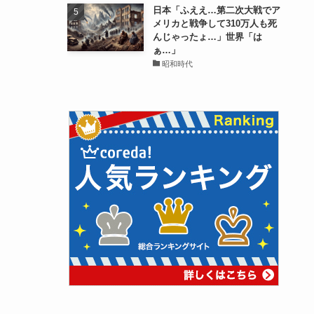
日本「ふええ…第二次大戦でア
メリカと戦争して310万人も死
んじゃったょ…」世界「は
ぁ…」
昭和時代