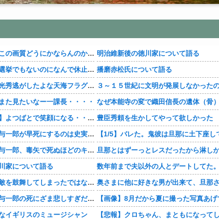
【豊臣兄弟！】この画質どうにかならんのか・・・？
明治維新後の徳川家について語る
【豊臣兄弟！】選挙でもないのになんで休止・・・？
播磨赤松氏について語る
【豊臣兄弟！】光秀逃がしたよな天海フラグすぎる・・・・
また見たいなー一課長・・・・
【おすすめ漫画】よつばとで笑顔になる・・・・
豊臣秀頼を生かしてやって欲しかった
【豊臣兄弟！】与一郎が早死にするのは史実なの・・・？
【豊臣兄弟！】与一郎、毒矢で死ぬほどのキャラだったっけ・・・・
川家について語る
【豊臣兄弟！】敵を鼓舞してしまったではないか・・・？
【豊臣兄弟！】与一郎の死にざま悲しすぎだろ・・・？
【画像】8月だから夏に撮った写真あげ
なイギリスのミュージシャン
【悲報】クロちゃん、まともになって