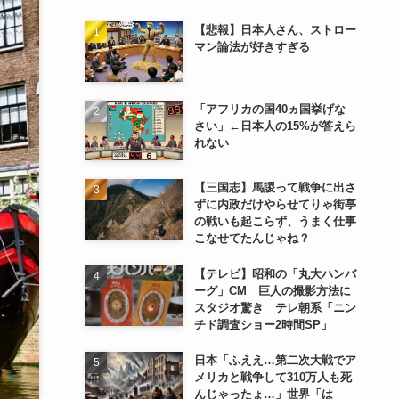
【悲報】日本人さん、ストロー
マン論法が好きすぎる
「アフリカの国40ヵ国挙げな
さい」←日本人の15%が答えら
れない
【三国志】馬謖って戦争に出さ
ずに内政だけやらせてりゃ街亭
の戦いも起こらず、うまく仕事
こなせてたんじゃね？
【テレビ】昭和の「丸大ハンバ
ーグ」CM 巨人の撮影方法に
スタジオ驚き テレ朝系「ニン
チド調査ショー2時間SP」
日本「ふええ…第二次大戦でア
メリカと戦争して310万人も死
んじゃったょ…」世界「は