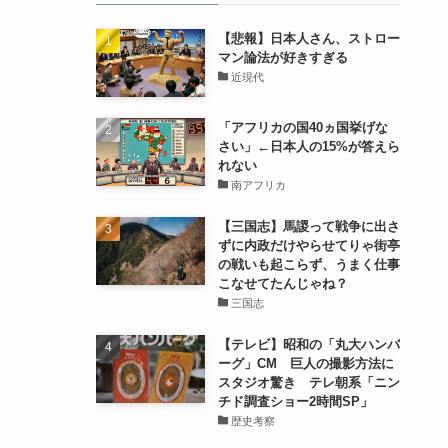
【悲報】日本人さん、ストロー
マン論法が好きすぎる
近現代
「アフリカの国40ヵ国挙げな
さい」←日本人の15%が答えら
れない
南アフリカ
【三国志】馬謖って戦争に出さ
ずに内政だけやらせてりゃ街亭
の戦いも起こらず、うまく仕事
こなせてたんじゃね？
三国志
【テレビ】昭和の「丸大ハンバ
ーグ」CM 巨人の撮影方法に
スタジオ驚き テレ朝系「ニン
チド調査ショー2時間SP」
歴史考察