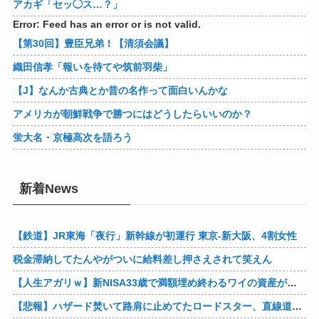
アカギ「セッ◯ス…？」
Error: Feed has an error or is not valid.
【第30回】豊臣兄弟！【清須会議】
織田信孝「報いを待てや筑前羽柴」
【J】なんか古典とか昔の名作って面白いんかな
アメリカが朝鮮戦争で勝つにはどうしたらいいのか？
蛍大名・京極高次を語ろう
新着News
【鉄道】JR東海「夜行」新幹線が初運行 東京-新大阪、4割女性
税金滞納してたんやがついに給料差し押さえされて笑えん
【人生アガリｗ】新NISA33歳で満額埋め終わるワイの資産がこちらァ！！！！！！！！！！
【悲報】ハザード焚いて路肩に止めてたロードスター、直線道路なのに容赦なく突っ込まれる