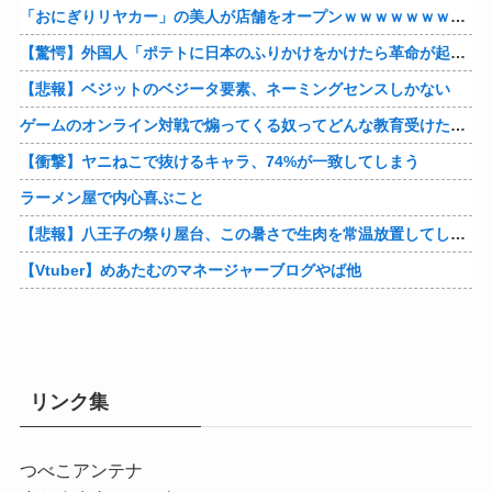
「おにぎりリヤカー」の美人が店舗をオープンｗｗｗｗｗｗｗｗｗｗｗｗ
【驚愕】外国人「ポテトに日本のふりかけをかけたら革命が起きた」→世界中で中毒者が続出w
【悲報】ベジットのベジータ要素、ネーミングセンスしかない
ゲームのオンライン対戦で煽ってくる奴ってどんな教育受けたんや
【衝撃】ヤニねこで抜けるキャラ、74%が一致してしまう
ラーメン屋で内心喜ぶこと
【悲報】八王子の祭り屋台、この暑さで生肉を常温放置してしまう…？他
【Vtuber】めあたむのマネージャーブログやば他
リンク集
つべこアンテナ