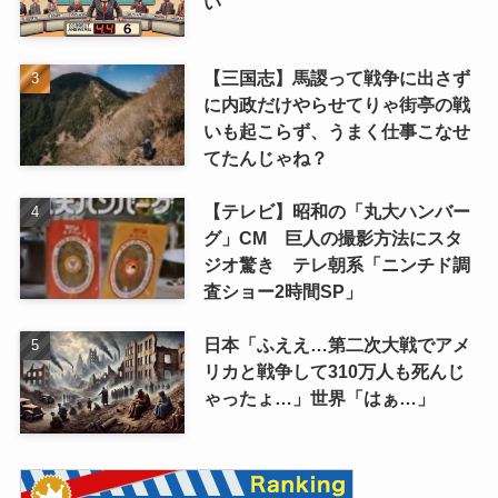
い
【三国志】馬謖って戦争に出さず
に内政だけやらせてりゃ街亭の戦
いも起こらず、うまく仕事こなせ
てたんじゃね？
【テレビ】昭和の「丸大ハンバー
グ」CM 巨人の撮影方法にスタ
ジオ驚き テレ朝系「ニンチド調
査ショー2時間SP」
日本「ふええ…第二次大戦でアメ
リカと戦争して310万人も死んじ
ゃったょ…」世界「はぁ…」