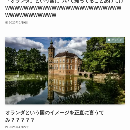
「オランダ」という国について知ってることあげてけ
WWWWWWWWWWWWWWWWWWWWWWWWW
WWWWWWWWWWW
2025年5月9日
オランダ
オランダという国のイメージを正直に言うて
み？？？？？
2025年4月22日