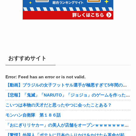
おすすめサイト
Error: Feed has an error or is not valid.
【動画】ブラジルの女子フットサル選手が極悪すぎて5年間の出場停止処分に。
【悲報】「鬼滅」「NARUTO」「ジョジョ」のゲームを作った会社の取締役、ジャンプ垢にブロックされてしまうｗｗｗｗ
こいつは本物の天才だと思ったやつに会ったことある？
モンハン自衛隊 第１８６話
「おにぎりリヤカー」の美人が店舗をオープンｗｗｗｗｗｗｗｗｗｗｗｗ
【驚愕】外国人「ポテトに日本のふりかけをかけたら革命が起きた」→世界中で中毒者が続出w