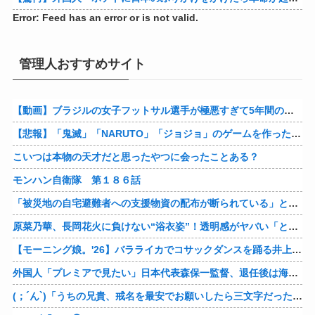
Error: Feed has an error or is not valid.
管理人おすすめサイト
【動画】ブラジルの女子フットサル選手が極悪すぎて5年間の出場停止処分に。
【悲報】「鬼滅」「NARUTO」「ジョジョ」のゲームを作った会社の取締役、ジャンプ垢にブロックされてしまうｗｗｗｗ
こいつは本物の天才だと思ったやつに会ったことある？
モンハン自衛隊 第１８６話
「被災地の自宅避難者への支援物資の配布が断られている」とあっち系が猛批判、『至れり尽くせり』の実態はこれだ！と訴えており……
原菜乃華、長岡花火に負けない“浴衣姿”！透明感がヤバい「とびきりに綺麗です…！」【画像】
【モーニング娘。'26】バラライカでコサックダンスを踊る井上春華、めっちゃ上手い
外国人「プレミアで見たい」日本代表森保一監督、退任後は海外クラブの監督挑戦か!?「視野には入れています」制度上は欧州での監督就任が可能【海外の反応】
(；´ん`)「うちの兄貴、戒名を最安でお願いしたら三文字だったわ」