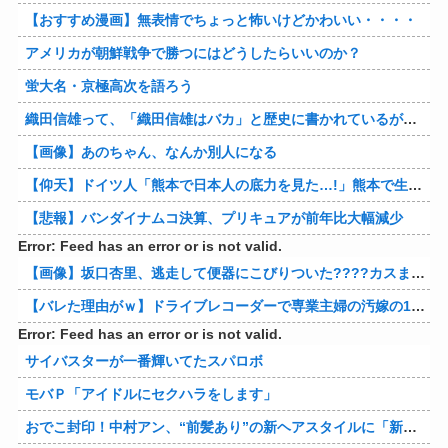
【おすすめ漫画】無表情でちょっと怖いけどかわいい・・・・
アメリカが朝鮮戦争で勝つにはどうしたらいいのか？
蛍大名・京極高次を語ろう
織田信雄って、「織田信雄はバカ」と歴史に書かれているが今まで家が残っているんでバカではないよな？
【画像】あのちゃん、なんか別人になる
【仰天】ドイツ人「熊本で日本人の底力を見た…!」熊本で生まれて初めて震度7の大地震を経験したドイツ人。直後、日本人たちの行動に衝撃を受けてしまう…
【悲報】バンダイナムコ決算、プリキュアが前年比大幅減少
Error: Feed has an error or is not valid.
【画像】坂口杏里、逃走して便器にこびりついた????カスまで晒されるwww
【バレた理由がｗ】ドライブレコーダーで専業主婦の汚嫁の10年越し不倫発覚！制裁の詳細がコレｗｗｗｗｗ 他
Error: Feed has an error or is not valid.
サイバスターが一番輝いてたスパロボ
モバＰ「アイドルにセクハラをします」
おでこ封印！中村アン、“前髪あり”の新ヘアスタイルに「新鮮でたまらん」の声【画像】