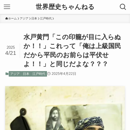
世界歴史ちゃんねる
ホーム
アジア
日本
江戸時代
水戸黄門「この印籠が目に入らぬ
か！！」これって「俺は上級国民
2025
4/21
だから平民のお前らは平伏せ
よ！！」と同じだよな？？？
2025年4月22日
アジア
日本
江戸時代