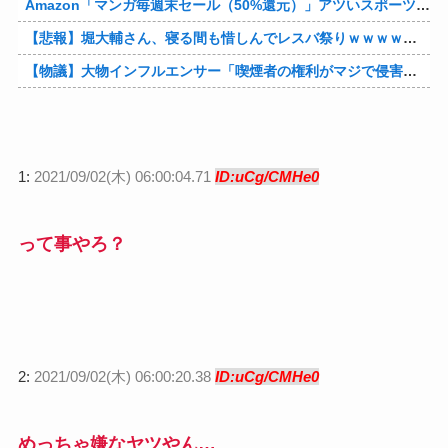
Amazon「マンガ毎週末セール（50%還元）」アツいスポーツマンガ祭り最終日到来！！！他
【悲報】堀大輔さん、寝る間も惜しんでレスバ祭りｗｗｗｗｗｗｗｗｗｗｗｗｗｗｗｗｗｗｗｗｗｗｗｗ他
【物議】大物インフルエンサー「喫煙者の権利がマジで侵害されてる。いくら税金払ってるんだ」他
1:
2021/09/02(木) 06:00:04.71
ID:uCg/CMHe0
って事やろ？
2:
2021/09/02(木) 06:00:20.38
ID:uCg/CMHe0
めっちゃ嫌なヤツやん…