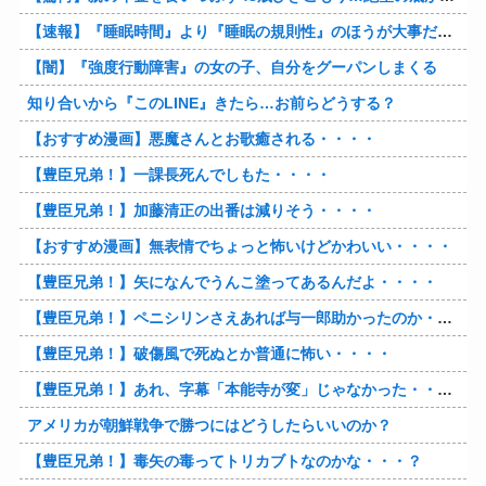
【速報】『睡眠時間』より『睡眠の規則性』のほうが大事だと判明
【闇】『強度行動障害』の女の子、自分をグーパンしまくる
知り合いから『このLINE』きたら…お前らどうする？
【おすすめ漫画】悪魔さんとお歌癒される・・・・
【豊臣兄弟！】一課長死んでしもた・・・・
【豊臣兄弟！】加藤清正の出番は減りそう・・・・
【おすすめ漫画】無表情でちょっと怖いけどかわいい・・・・
【豊臣兄弟！】矢になんでうんこ塗ってあるんだよ・・・・
【豊臣兄弟！】ペニシリンさえあれば与一郎助かったのか・・・？
【豊臣兄弟！】破傷風で死ぬとか普通に怖い・・・・
【豊臣兄弟！】あれ、字幕「本能寺が変」じゃなかった・・・？
アメリカが朝鮮戦争で勝つにはどうしたらいいのか？
【豊臣兄弟！】毒矢の毒ってトリカブトなのかな・・・？