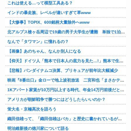
これは使える…って模型工具ある？
インドの暴走族、レベルが違いすぎて草www
【大惨事】TOPIX、600銘柄大量除外へwww
北アルプス槍ヶ岳周辺で19歳の男子大学生が遭難 単独で1泊2日の予定で入山も連絡取れず 警察が9日以降捜索予定
なんで「タワマン」に憧れるの？
【画像】あのちゃん、なんか別人になる
【仰天】ドイツ人「熊本で日本人の底力を見た…!」熊本で生まれて初めて震度7の大地震を経験したドイツ人。直後、日本人たちの行動に衝撃を受けてしまう…
【悲報】バンダイナムコ決算、プリキュアが前年比大幅減少
映画『8番出口』金ローで地上波初放送 二宮和也「まさかテレビにまで迷い込んでしまうとは」
1Kアパート家賃が10万円以上する時代、年金14万円前後だと賃貸の人は無理じゃね？
アメリカが朝鮮戦争で勝つにはどうしたらいいのか？
蛍大名・京極高次を語ろう
織田信雄って、「織田信雄はバカ」と歴史に書かれているが今まで家が残っているんでバカではないよな？
明治維新後の徳川家について語る