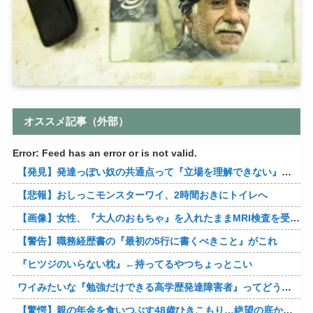
オススメ記事（外部）
Error: Feed has an error or is not valid.
【発見】発達っぽい奴の共通点って『立場を理解できない』だよな
【悲報】おしっこモンスターワイ、2時間おきにトイレへ
【画像】女性、『大人のおもちゃ』を入れたままMRI検査を受けた結果 →
【警告】職務経歴書の『最初の5行に書くべきこと』がこれ
『ヒツジのいらない枕』←持ってるやつちょっとこい
ワイみたいな『勉強だけできる高学歴発達障害者』ってどう生きたらいいんや？
【驚愕】親の年金を食いつぶす48歳ひきこもり…絶望の底から家族を救ったのは『障害基礎年金』だった