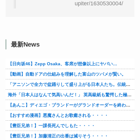
upiter/1630530004/
最新News
【日向坂46】Zepp Osaka、客席が想像以上にヤバい…
【動画】自動ドアの仕組みを理解した富山のツバメが賢い。
「アニソンで全力で盆踊りして盛り上がる日本人たち。伝統もオタクもこの熱量、素晴らしい」→女さんブチギレ「これを見て『日本の品格が落ちた』と思いま…
海外「日本人はなんて気高いんだ！」 英高級紙も驚愕した極限の中の日本人の姿に世界が衝撃
【あんこ】ディエゴ・ブランドーがグランドオーダーを終わらせるようです【FGO二部】 第１６６話
【おすすめ漫画】悪魔さんとお歌癒される・・・・
【豊臣兄弟！】一課長死んでしもた・・・・
【豊臣兄弟！】加藤清正の出番は減りそう・・・・