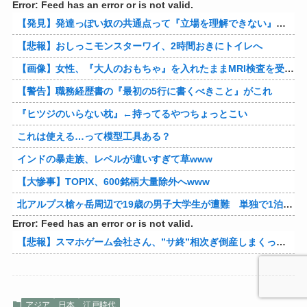
Error: Feed has an error or is not valid.
【発見】発達っぽい奴の共通点って『立場を理解できない』だよな
【悲報】おしっこモンスターワイ、2時間おきにトイレへ
【画像】女性、『大人のおもちゃ』を入れたままMRI検査を受けた結果 →
【警告】職務経歴書の『最初の5行に書くべきこと』がこれ
『ヒツジのいらない枕』←持ってるやつちょっとこい
これは使える…って模型工具ある？
インドの暴走族、レベルが違いすぎて草www
【大惨事】TOPIX、600銘柄大量除外へwww
北アルプス槍ヶ岳周辺で19歳の男子大学生が遭難 単独で1泊2日の予定で入山も連絡取れず 警察が9日以降捜索予定
Error: Feed has an error or is not valid.
【悲報】スマホゲーム会社さん、”サ終”相次ぎ倒産しまくってる模様
アジア
日本
江戸時代