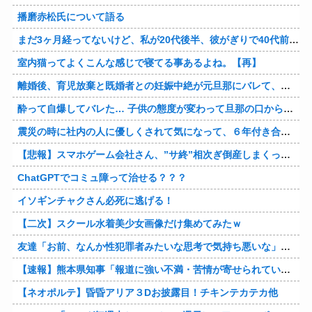
播磨赤松氏について語る
まだ3ヶ月経ってないけど、私が20代後半、彼がぎりで40代前半でＷ不倫中。計画している彼との二泊三日の旅行、早く行けるといいな♪
室内猫ってよくこんな感じで寝てる事あるよね。【再】
離婚後、育児放棄と既婚者との妊娠中絶が元旦那にバレて、養育費の支払いが止まった… 私が正社員で働くまで止めると言われてるけど、女として生きたいの。
酔って自爆してバレた… 子供の態度が変わって旦那の口から離婚って言葉が出て、急速に現実に引き戻されたっていうか、あー私本当にしちゃいけないことしてたんだなと思い知った。
震災の時に社内の人に優しくされて気になって、６年付き合った彼に別れを告げました。その時新たな好きな人に夢中で元彼はどうでもよく思えました。今ははっきり言って後悔してます…
【悲報】スマホゲーム会社さん、”サ終”相次ぎ倒産しまくってる模様
ChatGPTでコミュ障って治せる？？？
イソギンチャクさん必死に逃げる！
【二次】スクール水着美少女画像だけ集めてみたｗ
友達「お前、なんか性犯罪者みたいな思考で気持ち悪いな」言われたわ
【速報】熊本県知事「報道に強い不満・苦情が寄せられている」→TBSの報道特集がまさにそれな件他
【ネオポルテ】昏昏アリア３Dお披露目！チキンテカテカ他