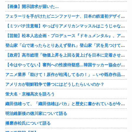
【画像】開示請求が届いた…
フェラーリを手がけたピニンファリーナ、日本の鉄道初デザイン。南海電鉄が新たな空港特急をなにわ筋線へ導入
【ミツバチ注意報】やっぱりアメリカンマッスルはこうじゃないとな・・・。ダッジが「直6ツインターボ、600馬力」の新型「チャージャー ”スーパービー”」を発表
【芸能】松本人志企画・プロデュース『ドキュメンタル』、アメリカで初の制作が決定
登山家「山で迷ったらとりあえず登れ」登山家「沢を見つけて下山しろ」←これ結局どっちが正解なの？
【政府】高市総理「物価上昇を上回る賃上げを日本に定着させる」 国家公務員月給3.51％増へ 人事院の勧告を受け
【今はやってない】審判への性接待疑惑…韓国サッカー協会が声明「現在は一切発生していない」
アニメ業界「助けて！原作が枯渇してるの！」←いや既存作品の2期やったら良いよね？
アメリカが朝鮮戦争で勝つにはどうしたらいいのか？
蛍大名・京極高次を語ろう
織田信雄って、「織田信雄はバカ」と歴史に書かれているが今まで家が残っているんでバカではないよな？
明治維新後の徳川家について語る
播磨赤松氏について語る