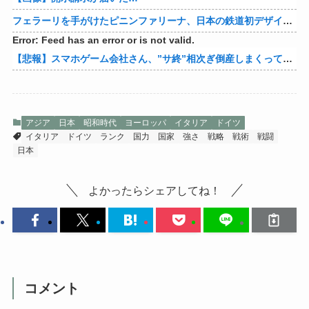
フェラーリを手がけたピニンファリーナ、日本の鉄道初デザイン。南海電鉄が新たな空港特急をなにわ筋線へ導入
Error: Feed has an error or is not valid.
【悲報】スマホゲーム会社さん、”サ終”相次ぎ倒産しまくってる模様
アジア
日本
昭和時代
ヨーロッパ
イタリア
ドイツ
イタリア
ドイツ
ランク
国力
国家
強さ
戦略
戦術
戦闘
日本
よかったらシェアしてね！
コメント