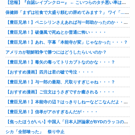
【悲報】『自認レイブンクロー』 ← こいつらのタチ悪い率は異常
保健師「まずは社食で大盛り頼むの辞めてみます？」 ワイ「…食っちゃいけないものを売ってるのか？」
【豊臣兄弟！】ペニシリンさえあれば与一郎助かったのか・・・？
【豊臣兄弟！】破傷風で死ぬとか普通に怖い・・・・
【豊臣兄弟！】あれ、字幕「本能寺が変」じゃなかった・・・？
アメリカが朝鮮戦争で勝つにはどうしたらいいのか？
【豊臣兄弟！】毒矢の毒ってトリカブトなのかな・・・？
【おすすめ漫画】四月は君の嘘で号泣・・・・
【豊臣兄弟！】与一郎の最期、尺取りすぎじゃね・・・？
【おすすめ漫画】ご注文はうさぎですか癒される・・・・
【豊臣兄弟！】本能寺の辺？はっきりしねーなどこなんだよ・・・・
【豊臣兄弟！】信孝がアホすぎるんだが・・・・
【焦ったほうがいい】中国人「日本人評論家がBYDのラッコの装備を褒めてるけど中国では基本的な装備やぞ…？」
シカ「全部喰った」 祭り中止