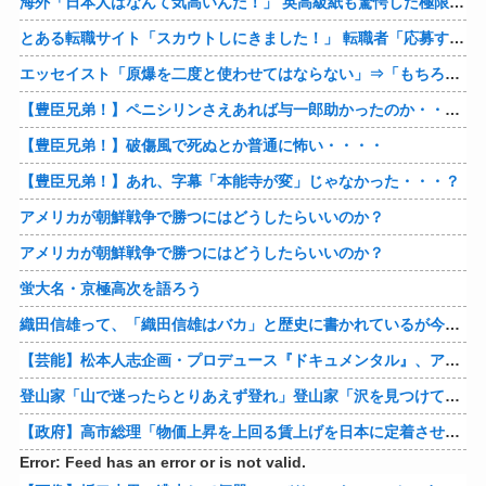
海外「日本人はなんて気高いんだ！」 英高級紙も驚愕した極限の中の日本人の姿に世界が衝撃
とある転職サイト「スカウトしにきました！」 転職者「応募するわ！」 → 結果ｗｗｗｗｗ
エッセイスト「原爆を二度と使わせてはならない」⇒「もちろん中国の核も非難する？」⇒「中国の核は綺麗な核！」
【豊臣兄弟！】ペニシリンさえあれば与一郎助かったのか・・・？
【豊臣兄弟！】破傷風で死ぬとか普通に怖い・・・・
【豊臣兄弟！】あれ、字幕「本能寺が変」じゃなかった・・・？
アメリカが朝鮮戦争で勝つにはどうしたらいいのか？
アメリカが朝鮮戦争で勝つにはどうしたらいいのか？
蛍大名・京極高次を語ろう
織田信雄って、「織田信雄はバカ」と歴史に書かれているが今まで家が残っているんでバカではないよな？
【芸能】松本人志企画・プロデュース『ドキュメンタル』、アメリカで初の制作が決定
登山家「山で迷ったらとりあえず登れ」登山家「沢を見つけて下山しろ」←これ結局どっちが正解なの？
【政府】高市総理「物価上昇を上回る賃上げを日本に定着させる」 国家公務員月給3.51％増へ 人事院の勧告を受け
Error: Feed has an error or is not valid.