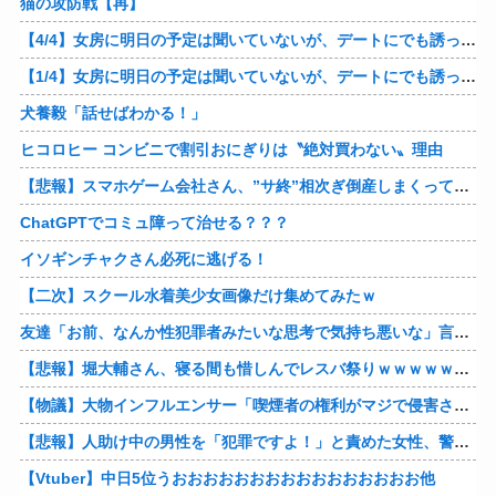
猫の攻防戦【再】
【4/4】女房に明日の予定は聞いていないが、デートにでも誘ってみる。多分断られるはずだ。間男と会うからね。はいはいどうぞ思う存分お楽しみください。そのうち地獄に落してやるわ！
【1/4】女房に明日の予定は聞いていないが、デートにでも誘ってみる。多分断られるはずだ。間男と会うからね。はいはいどうぞ思う存分お楽しみください。そのうち地獄に落してやるわ！
犬養毅「話せばわかる！」
ヒコロヒー コンビニで割引おにぎりは〝絶対買わない〟理由
【悲報】スマホゲーム会社さん、”サ終”相次ぎ倒産しまくってる模様
ChatGPTでコミュ障って治せる？？？
イソギンチャクさん必死に逃げる！
【二次】スクール水着美少女画像だけ集めてみたｗ
友達「お前、なんか性犯罪者みたいな思考で気持ち悪いな」言われたわ
【悲報】堀大輔さん、寝る間も惜しんでレスバ祭りｗｗｗｗｗｗｗｗｗｗｗｗｗｗｗｗｗｗｗｗｗｗｗｗ他
【物議】大物インフルエンサー「喫煙者の権利がマジで侵害されてる。いくら税金払ってるんだ」他
【悲報】人助け中の男性を「犯罪ですよ！」と責めた女性、警察が来た瞬間逃げる他
【Vtuber】中日5位うおおおおおおおおおおおおおおおお他