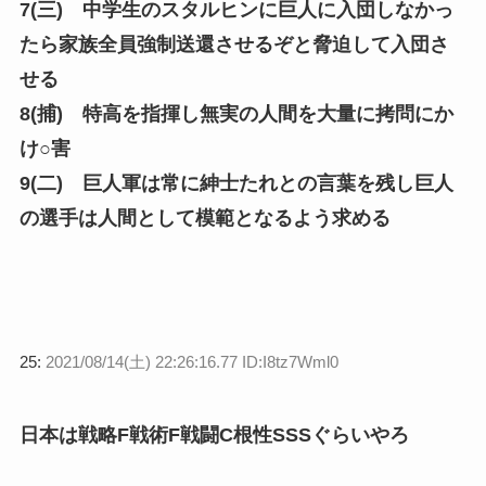
7(三) 中学生のスタルヒンに巨人に入団しなかっ
たら家族全員強制送還させるぞと脅迫して入団さ
せる
8(捕) 特高を指揮し無実の人間を大量に拷問にか
け○害
9(二) 巨人軍は常に紳士たれとの言葉を残し巨人
の選手は人間として模範となるよう求める
25:
2021/08/14(土) 22:26:16.77 ID:I8tz7Wml0
日本は戦略F戦術F戦闘C根性SSSぐらいやろ