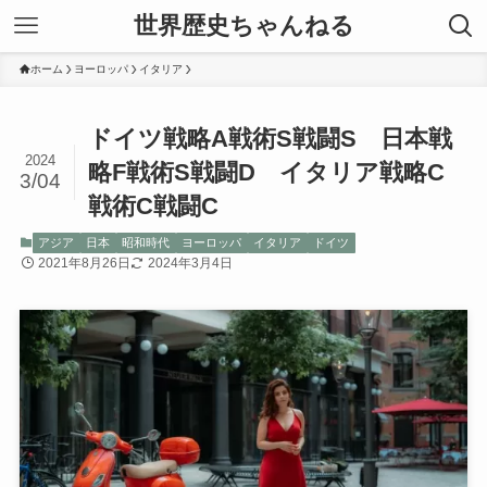
世界歴史ちゃんねる
ホーム
ヨーロッパ
イタリア
ドイツ戦略A戦術S戦闘S 日本戦
2024
略F戦術S戦闘D イタリア戦略C
3/04
戦術C戦闘C
アジア
日本
昭和時代
ヨーロッパ
イタリア
ドイツ
2021年8月26日
2024年3月4日