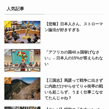
ゴ
リ
人気記事
【悲報】日本人さん、ストローマ
ン論法が好きすぎる
「アフリカの国40ヵ国挙げなさ
い」←日本人の15%が答えられな
い
【三国志】馬謖って戦争に出さず
に内政だけやらせてりゃ街亭の戦
いも起こらず、うまく仕事こなせ
てたんじゃね？