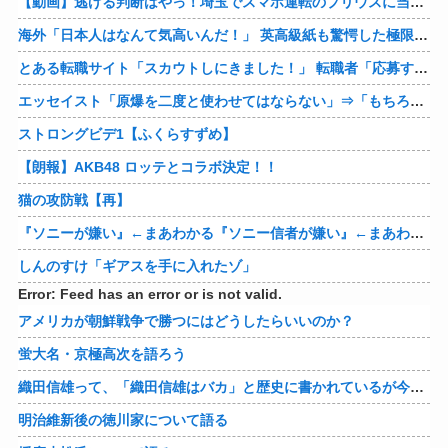
【動画】逃げる判断はやっ！埼玉でスマホ運転のプリウスに当て逃げされる車載。
海外「日本人はなんて気高いんだ！」 英高級紙も驚愕した極限の中の日本人の姿に世界が衝撃
とある転職サイト「スカウトしにきました！」 転職者「応募するわ！」 → 結果ｗｗｗｗｗ
エッセイスト「原爆を二度と使わせてはならない」⇒「もちろん中国の核も非難する？」⇒「中国の核は綺麗な核！」
ストロングビデ1【ふくらすずめ】
【朗報】AKB48 ロッテとコラボ決定！！
猫の攻防戦【再】
『ソニーが嫌い』←まあわかる『ソニー信者が嫌い』←まあわかる『任天堂信者が嫌い』←まあわかる
しんのすけ「ギアスを手に入れたゾ」
Error: Feed has an error or is not valid.
アメリカが朝鮮戦争で勝つにはどうしたらいいのか？
蛍大名・京極高次を語ろう
織田信雄って、「織田信雄はバカ」と歴史に書かれているが今まで家が残っているんでバカではないよな？
明治維新後の徳川家について語る