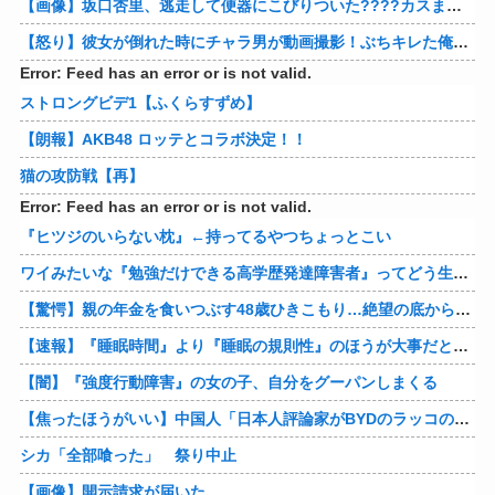
【画像】坂口杏里、逃走して便器にこびりついた????カスまで晒されるwww
【怒り】彼女が倒れた時にチャラ男が動画撮影！ぶちキレた俺がしたことｗｗｗｗ 他
Error: Feed has an error or is not valid.
ストロングビデ1【ふくらすずめ】
【朗報】AKB48 ロッテとコラボ決定！！
猫の攻防戦【再】
Error: Feed has an error or is not valid.
『ヒツジのいらない枕』←持ってるやつちょっとこい
ワイみたいな『勉強だけできる高学歴発達障害者』ってどう生きたらいいんや？
【驚愕】親の年金を食いつぶす48歳ひきこもり…絶望の底から家族を救ったのは『障害基礎年金』だった
【速報】『睡眠時間』より『睡眠の規則性』のほうが大事だと判明
【闇】『強度行動障害』の女の子、自分をグーパンしまくる
【焦ったほうがいい】中国人「日本人評論家がBYDのラッコの装備を褒めてるけど中国では基本的な装備やぞ…？」
シカ「全部喰った」 祭り中止
【画像】開示請求が届いた…