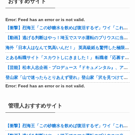
おすすめサイト
Error: Feed has an error or is not valid.
【衝撃】烈海王「この砂糖水を飲めば復活するぞ」ワイ「これはトンデモ理論やろなぁ」ﾍﾟﾗ←結果ｗｗｗｗ
【動画】逃げる判断はやっ！埼玉でスマホ運転のプリウスに当て逃げされる車載。
海外「日本人はなんて気高いんだ！」 英高級紙も驚愕した極限の中の日本人の姿に世界が衝撃
とある転職サイト「スカウトしにきました！」 転職者「応募するわ！」 → 結果ｗｗｗｗｗ
【芸能】松本人志企画・プロデュース『ドキュメンタル』、アメリカで初の制作が決定
登山家「山で迷ったらとりあえず登れ」登山家「沢を見つけて下山しろ」←これ結局どっちが正解なの？
Error: Feed has an error or is not valid.
管理人おすすめサイト
【衝撃】烈海王「この砂糖水を飲めば復活するぞ」ワイ「これはトンデモ理論やろなぁ」ﾍﾟﾗ←結果ｗｗｗｗ