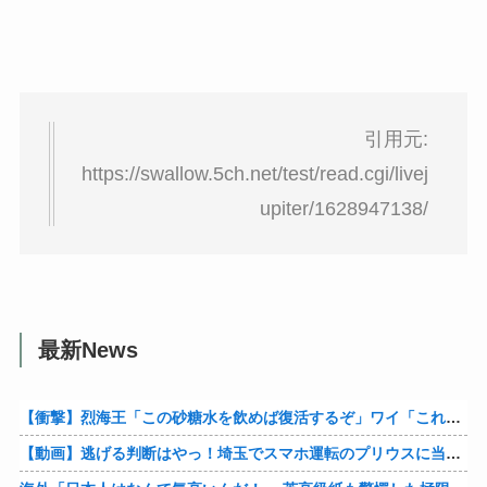
引用元:
https://swallow.5ch.net/test/read.cgi/livej
upiter/1628947138/
最新News
【衝撃】烈海王「この砂糖水を飲めば復活するぞ」ワイ「これはトンデモ理論やろなぁ」ﾍﾟﾗ←結果ｗｗｗｗ
【動画】逃げる判断はやっ！埼玉でスマホ運転のプリウスに当て逃げされる車載。