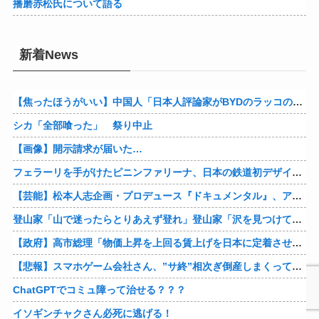
播磨赤松氏について語る
新着News
【焦ったほうがいい】中国人「日本人評論家がBYDのラッコの装備を褒めてるけど中国では基本的な装備やぞ…？」
シカ「全部喰った」 祭り中止
【画像】開示請求が届いた…
フェラーリを手がけたピニンファリーナ、日本の鉄道初デザイン。南海電鉄が新たな空港特急をなにわ筋線へ導入
【芸能】松本人志企画・プロデュース『ドキュメンタル』、アメリカで初の制作が決定
登山家「山で迷ったらとりあえず登れ」登山家「沢を見つけて下山しろ」←これ結局どっちが正解なの？
【政府】高市総理「物価上昇を上回る賃上げを日本に定着させる」 国家公務員月給3.51％増へ 人事院の勧告を受け
【悲報】スマホゲーム会社さん、”サ終”相次ぎ倒産しまくってる模様
ChatGPTでコミュ障って治せる？？？
イソギンチャクさん必死に逃げる！