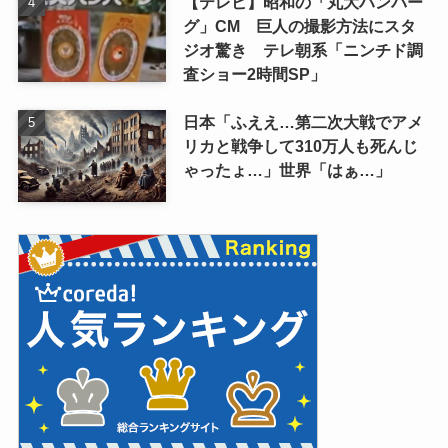
【テレビ】昭和の「丸大ハンバー
グ」CM 巨人の撮影方法にスタ
ジオ驚き テレ朝系「ニンチド調
査ショー2時間SP」
日本「ふええ…第二次大戦でアメ
リカと戦争して310万人も死んじ
ゃったょ…」世界「はぁ…」