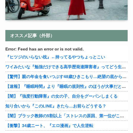
オススメ記事（外部）
Error: Feed has an error or is not valid.
『ヒツジのいらない枕』←持ってるやつちょっとこい
ワイみたいな『勉強だけできる高学歴発達障害者』ってどう生きたらいいんや？
【驚愕】親の年金を食いつぶす48歳ひきこもり…絶望の底から家族を救ったのは『障害基礎年金』だった
【速報】『睡眠時間』より『睡眠の規則性』のほうが大事だと判明
【闇】『強度行動障害』の女の子、自分をグーパンしまくる
知り合いから『このLINE』きたら…お前らどうする？
【闇】ブラック教師の5割以上「ストレスの原因、第一位がこれ」
【衝撃】34歳ニート、『エロ漫画』で人生逆転