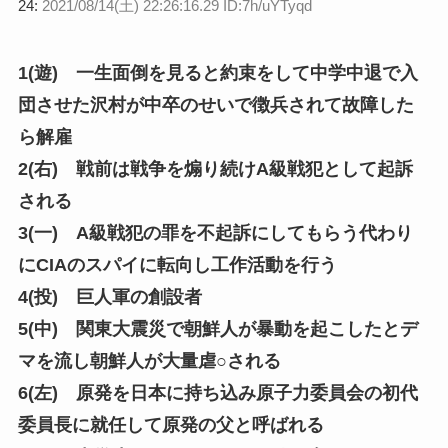
24:
2021/08/14(土) 22:26:16.29 ID:7h/uYTyqd
1(遊) 一生面倒を見ると約束をして中学中退で入
団させた沢村が中卒のせいで徴兵されて故障した
ら解雇
2(右) 戦前は戦争を煽り続けA級戦犯として起訴
される
3(一) A級戦犯の罪を不起訴にしてもらう代わり
にCIAのスパイに転向し工作活動を行う
4(投) 巨人軍の創設者
5(中) 関東大震災で朝鮮人が暴動を起こしたとデ
マを流し朝鮮人が大量虐○される
6(左) 原発を日本に持ち込み原子力委員会の初代
委員長に就任して原発の父と呼ばれる