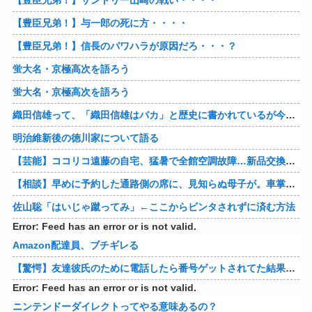
【豊臣兄弟！】与一郎の死に方・・・・
【豊臣兄弟！】信長のパワハラが原因だろ・・・？
蛍大名・京極高次を語ろう
蛍大名・京極高次を語ろう
織田信雄って、「織田信雄はバカ」と歴史に書かれているが今まで家が残っているんでバカではないよな？
明治維新後の徳川家について語る
【芸能】ココリコ遠藤の自宅、猛暑で全館空調故障…新品交換費300万円…高額費用に「高すぎる」
【相談】早めに予約した通路側の席に、見知らぬ母子が。車掌の呼びかけにも「目を閉じて無視」して居座られました。無理やり奪われた席は、結局“やったもん勝ち”になってしまうのでしょうか？
佐山聡「はいじゃ蹴ってみ」←ここからビンタされずに済む方法
Error: Feed has an error or is not valid.
Amazon配達員、ブチギレる
【驚愕】友達彼氏のために電話したら番号ゲットされてた結果ｗｗｗｗ 他
Error: Feed has an error or is not valid.
ニンテンドーダイレクトってやる意味あるの？