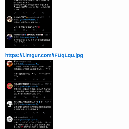
https://i.imgur.com/IFUqLqu.jpg