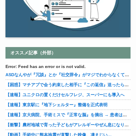
オススメ記事（外部）
Error: Feed has an error or is not valid.
ASDなんやが『冗談』とか『社交辞令』がマジでわからなくて怖い
【困惑】マチアプで会う約束した相手に『この返信』送ったらブロックされたんやが…
【速報】ユニクロの置くだけセルフレジ、スーパーにも導入へ
【速報】東京駅に『地下シェルター』整備を正式表明
【速報】京大病院、手術ミスで『正常な脳』を摘出 → 患者は自発呼吸不可能な植物状態に
【衝撃】農村地域で育った子どもがアレルギーやぜん息になりにくい『農場効果』を引き起こす細菌が判明
【動画】手術中に熊本地震が直撃した映像、凄まじい…