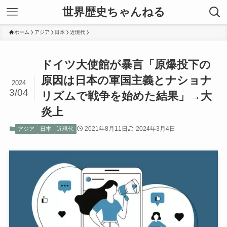
世界歴史ちゃんねる
ホーム
アジア
日本
近現代
ドイツ大使館が暴言「原爆投下の
原因は日本の軍国主義とナショナ
2024
3/04
リズムで戦争を始めた結果」→大
炎上
2021年8月11日
2024年3月4日
アジア
日本
近現代