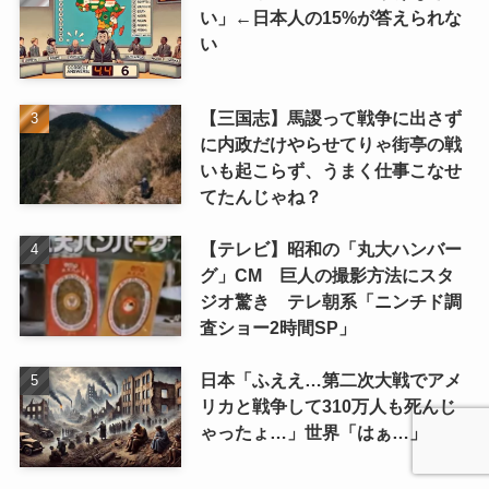
い」←日本人の15%が答えられな
い
【三国志】馬謖って戦争に出さず
に内政だけやらせてりゃ街亭の戦
いも起こらず、うまく仕事こなせ
てたんじゃね？
【テレビ】昭和の「丸大ハンバー
グ」CM 巨人の撮影方法にスタ
ジオ驚き テレ朝系「ニンチド調
査ショー2時間SP」
日本「ふええ…第二次大戦でアメ
リカと戦争して310万人も死んじ
ゃったょ…」世界「はぁ…」