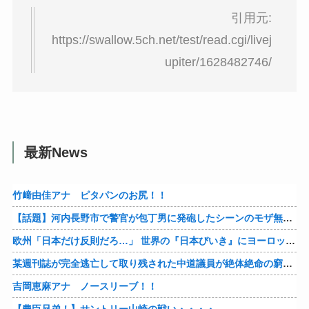
引用元:
https://swallow.5ch.net/test/read.cgi/livej
upiter/1628482746/
最新News
竹﨑由佳アナ ピタパンのお尻！！
【話題】河内長野市で警官が包丁男に発砲したシーンのモザ無し映像が公開される。
欧州「日本だけ反則だろ…」 世界の『日本びいき』にヨーロッパ全土から不満の声
某週刊誌が完全逃亡して取り残された中道議員が絶体絶命の窮地、「今度は宏池会に矛先を向けたか……」と節操の無さに呆れる人が続出
吉岡恵麻アナ ノースリーブ！！
【豊臣兄弟！】サントリー山崎の戦い・・・・