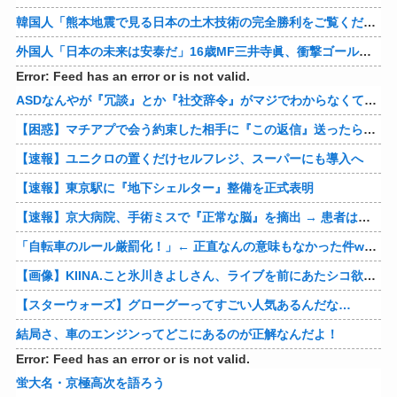
韓国人「熊本地震で見る日本の土木技術の完全勝利をご覧ください」→「これはすごいわ」「こういうのを見ると日本人は何か適当に作る感じがしない・・・」「あれがまさに経験値である」
外国人「日本の未来は安泰だ」16歳MF三井寺眞、衝撃ゴール！久保建英超え歴代2位の記録！3得点に絡む活躍で海外絶賛！【海外の反応】
Error: Feed has an error or is not valid.
ASDなんやが『冗談』とか『社交辞令』がマジでわからなくて怖い
【困惑】マチアプで会う約束した相手に『この返信』送ったらブロックされたんやが…
【速報】ユニクロの置くだけセルフレジ、スーパーにも導入へ
【速報】東京駅に『地下シェルター』整備を正式表明
【速報】京大病院、手術ミスで『正常な脳』を摘出 → 患者は自発呼吸不可能な植物状態に
「自転車のルール厳罰化！」← 正直なんの意味もなかった件www
【画像】KIINA.こと氷川きよしさん、ライブを前にあたシコ欲全開www
【スターウォーズ】グローグーってすごい人気あるんだな…
結局さ、車のエンジンってどこにあるのが正解なんだよ！
Error: Feed has an error or is not valid.
蛍大名・京極高次を語ろう