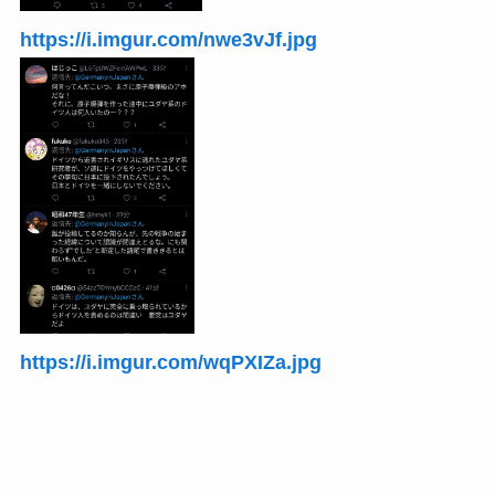
https://i.imgur.com/nwe3vJf.jpg
https://i.imgur.com/wqPXIZa.jpg