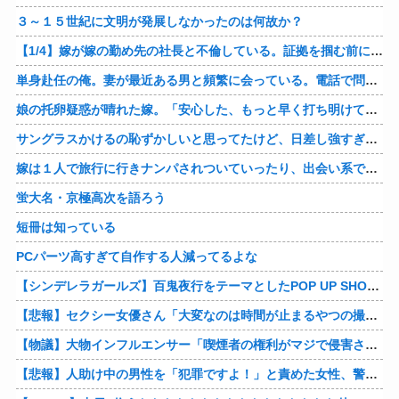
３～１５世紀に文明が発展しなかったのは何故か？
【1/4】嫁が嫁の勤め先の社長と不倫している。証拠を掴む前に嫁から離婚を切り出されたので、ハッタリかまして証拠を握っているフリしたら、向こうから示談話を振ってきたｗ
単身赴任の俺。妻が最近ある男と頻繁に会っている。電話で問い詰めた。「好きなのはアナタ、でも会えないのがツライ、寂しいから・・・」妻は、その男と不倫関係に発展した様だ…
娘の托卵疑惑が晴れた嫁。「安心した、もっと早く打ち明けて鑑定しておけばよかった」と。そして「今度こそ家族三人で幸せになりたい」と言い出した！！ごめんこうむるわｗｗ
サングラスかけるの恥ずかしいと思ってたけど、日差し強すぎてサングラスかけ始めたわ
嫁は１人で旅行に行きナンパされついていったり、出会い系で知り合った男と会ったりした。しかも酔っていて避妊もしてなかった。そしてやはり自分には夫しかいないと思ったんだとｗ
蛍大名・京極高次を語ろう
短冊は知っている
PCパーツ高すぎて自作する人減ってるよな
【シンデレラガールズ】百鬼夜行をテーマとしたPOP UP SHOPが東京・大阪にて開催
【悲報】セクシー女優さん「大変なのは時間が止まるやつの撮影」←ばらしてしまうｗ
【物議】大物インフルエンサー「喫煙者の権利がマジで侵害されてる。いくら税金払ってるんだ」他
【悲報】人助け中の男性を「犯罪ですよ！」と責めた女性、警察が来た瞬間逃げる他