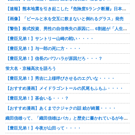
【速報】熊本地震を引き起こした『危険度Sランク断層』日本のド真ん中に10カ所もあると判明
【画像】「ビールと水を交互に飲まないと倒れるグラス」発売
【警告】株式投資、男性の自信喪失の原因に… 6割超が「人生の敗者」自認
【豊臣兄弟！】サントリー山崎の戦い・・・・
【豊臣兄弟！】与一郎の死に方・・・・
【豊臣兄弟！】信長のパワハラが原因だろ・・・？
蛍大名・京極高次を語ろう
【豊臣兄弟！】秀吉に上様呼びさせるのエグいな・・・・
【おすすめ漫画】メイドラゴントールの尻尾もふもふ・・・・
【豊臣兄弟！】茶会いる・・・？
【おすすめ漫画】あくまでクジャクの話 絵が綺麗・・・・
織田信雄って、「織田信雄はバカ」と歴史に書かれているが今まで家が残っているんでバカではないよな？
【豊臣兄弟！】今夜が山田って・・・・