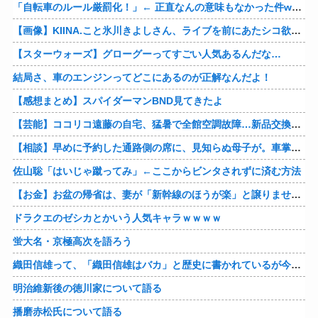
「自転車のルール厳罰化！」← 正直なんの意味もなかった件www
【画像】KIINA.こと氷川きよしさん、ライブを前にあたシコ欲全開www
【スターウォーズ】グローグーってすごい人気あるんだな…
結局さ、車のエンジンってどこにあるのが正解なんだよ！
【感想まとめ】スパイダーマンBND見てきたよ
【芸能】ココリコ遠藤の自宅、猛暑で全館空調故障…新品交換費300万円…高額費用に「高すぎる」
【相談】早めに予約した通路側の席に、見知らぬ母子が。車掌の呼びかけにも「目を閉じて無視」して居座られました。無理やり奪われた席は、結局“やったもん勝ち”になってしまうのでしょうか？
佐山聡「はいじゃ蹴ってみ」←ここからビンタされずに済む方法
【お金】お盆の帰省は、妻が「新幹線のほうが楽」と譲りません。東京から大阪まで家族4人だと往復「10万円」近くかかるため、私は車で節約したいのですが、実際の費用はどれくらい違うのでしょうか？
ドラクエのゼシカとかいう人気キャラｗｗｗｗ
蛍大名・京極高次を語ろう
織田信雄って、「織田信雄はバカ」と歴史に書かれているが今まで家が残っているんでバカではないよな？
明治維新後の徳川家について語る
播磨赤松氏について語る