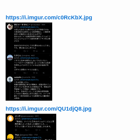
https://i.imgur.com/c0RcKbX.jpg
https://i.imgur.com/QU1djQ8.jpg