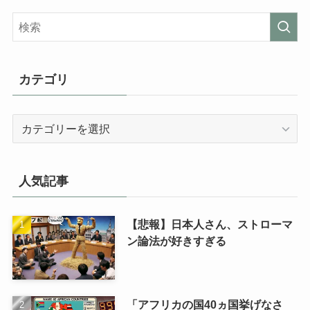
カテゴリ
カ
テ
ゴ
リ
人気記事
【悲報】日本人さん、ストローマ
ン論法が好きすぎる
「アフリカの国40ヵ国挙げなさ