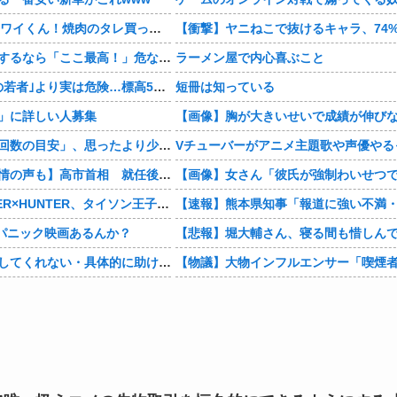
休日BBQ上司「ワイくん！焼肉のタレ買ってきてくれる？」ワイ「！！？」
夏休みに川遊びするなら「ここ最高！」危ない場所をSNS投稿、水難事故が起きたら法的責任を問われる？ 福岡県八女市の星野川
ラーメン屋で内心喜ぶこと
｢サンダル登山の若者｣より実は危険…標高599ｍの高尾山で年間100件超の遭難事故を起こしている張本人「中高年の転倒事故」
短冊は知っている
」に詳しい人募集
【悲報】「射精回数の目安」、思ったより少なすぎる…
【党内からは同情の声も】高市首相 就任後初の“マッサージ”報道に「疲れてるアピ？」とSNSでは一部から冷ややかな声…被災地視察“PV動画”から続く不信
【悲報】HUNTER×HUNTER、タイソン王子とツベッバ王子死亡
るパニック映画あるんか？
【話しても何もしてくれない・具体的に助けてくれない】大人に失望感 トー横に集まる若者