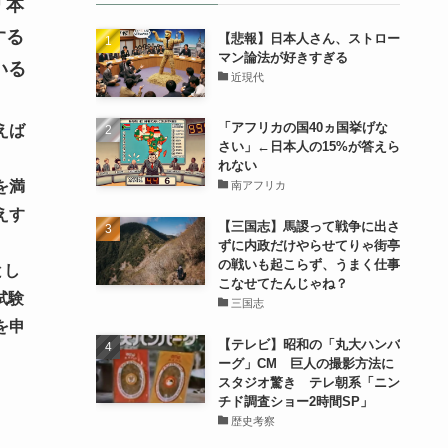
「本
する
【悲報】日本人さん、ストロー
マン論法が好きすぎる
いる
近現代
「アフリカの国40ヵ国挙げな
えば
さい」←日本人の15%が答えら
れない
を満
南アフリカ
えす
【三国志】馬謖って戦争に出さ
ずに内政だけやらせてりゃ街亭
の戦いも起こらず、うまく仕事
とし
こなせてたんじゃね？
試験
三国志
を申
【テレビ】昭和の「丸大ハンバ
ーグ」CM 巨人の撮影方法に
スタジオ驚き テレ朝系「ニン
チド調査ショー2時間SP」
歴史考察