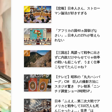
【悲報】日本人さん、ストロー
マン論法が好きすぎる
「アフリカの国40ヵ国挙げな
さい」←日本人の15%が答えら
れない
【三国志】馬謖って戦争に出さ
ずに内政だけやらせてりゃ街亭
の戦いも起こらず、うまく仕事
こなせてたんじゃね？
【テレビ】昭和の「丸大ハンバ
ーグ」CM 巨人の撮影方法に
スタジオ驚き テレ朝系「ニン
チド調査ショー2時間SP」
日本「ふええ…第二次大戦でア
メリカと戦争して310万人も死
んじゃったょ…」世界「は