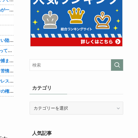
【衝撃】ヤニねこで抜けるキャラ、74%が一致してしまう
【画像】胸が大きいせいで成績が伸びない陸上部女子ｗｗｗｗｗｗｗｗｗｗｗｗ
Vチューバーがアニメ主題歌や声優やるってなったらお前ら叩くけどさ……他
【画像】女さん「彼氏が強制わいせつで捕まって謝罪の手紙が来た」ﾊﾟｼｬｯ他
【速報】熊本県知事「報道に強い不満・苦情が寄せられている」→TBSの報道特集がまさにそれな件他
【悲報】堀大輔さん、寝る間も惜しんでレスバ祭りｗｗｗｗｗｗｗｗｗｗｗｗｗｗｗｗｗｗｗｗｗｗｗｗ他
カテゴリ
【物議】大物インフルエンサー「喫煙者の権利がマジで侵害されてる。いくら税金払ってるんだ」他
カ
テ
ゴ
リ
人気記事