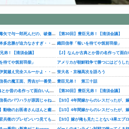
【豊臣兄弟！】毒矢で与一郎死んだの、破傷風だったの・・・？
【第30回】豊臣兄弟！【清須会議】
【豊臣兄弟！】本多忠勝が迫力なさすぎ・・・・
織田信孝「報いを待てや筑前羽柴」
臣兄弟！【清須会議】
を待てや筑前羽柴」
【豊臣兄弟！】伊賀越え完全スルーかよ・・・・
蛍大名・京極高次を語ろう
【豊臣兄弟！】信長の魔王面、秀吉が一番受け継いでるよね・・・？
豊臣兄弟！ 第三十話
【J】なんか古典とか昔の名作って面白いんかな
【第30回】豊臣兄弟！【清須会議】
【豊臣兄弟！】信長のパワハラが原因じゃね・・・？
【おすすめ漫画】動物のお医者さんほんと癒し・・・・
【豊臣兄弟！】官兵衛のプレゼンいつ見ても笑う・・・・
る一番安い新車がこれwww