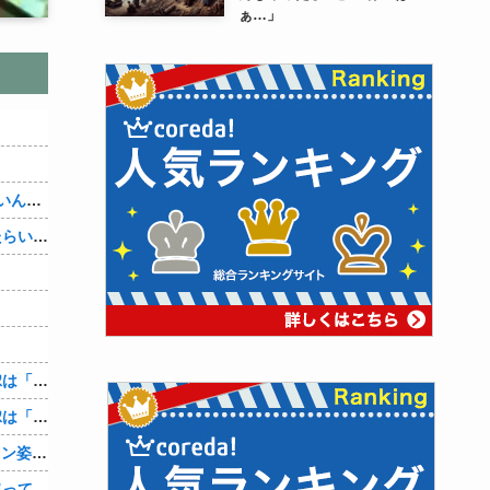
ぁ…」
【J】なんか古典とか昔の名作って面白いんかな
アメリカが朝鮮戦争で勝つにはどうしたらいいのか？
【3/3】4年間嫁からのレスだったが、嫁は「自分ですれば？浮気したら慰謝料貰うから！」と。でも急に子供が欲しいと迫ってきたと思ったら妊娠してたｗ 俺の方が慰謝料貰えそうだな♪
【1/3】4年間嫁からのレスだったが、嫁は「自分ですれば？浮気したら慰謝料貰うから！」と。でも急に子供が欲しいと迫ってきたと思ったら妊娠してたｗ 俺の方が慰謝料貰えそうだな♪
【3/3】嫁が俺も見たことないﾈ果エプロン姿で、間男に飯をよそってるところに遭遇！当然別れたが、家に戻るとせせこと元嫁掃除してたｗ「裸エプロンで掃除しろよ」と言ってやったわｗ
ゲームのオンライン対戦で煽ってくる奴ってどんな教育受けたんや