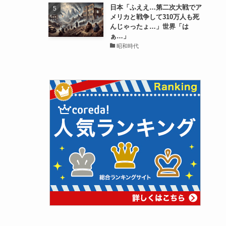
日本「ふええ…第二次大戦でア
メリカと戦争して310万人も死
んじゃったょ…」世界「は
ぁ…」
昭和時代