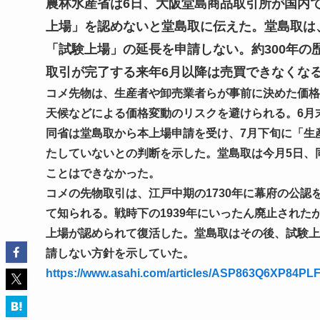
農林水産省は6日、大阪堂島商品取引所が国内
上場」を認めないと堂島取に伝えた。堂島取は
「試験上場」の延長を申請しない。約300年
取引が完了する来年6月以降は売買できなくな
コメ先物は、生産者や卸売業者らが事前に決めた価格
天候などによる価格変動のリスクを避けられる。6月
同省は堂島取から本上場申請を受け、7月下旬に「生
たしていないとの判断を示した。堂島取は今月5日、
ことはできなかった。
コメの先物取引は、江戸中期の1730年に幕府の公
て知られる。戦時下の1939年にいったん廃止された
上場が認められて復活した。堂島取はその後、試験上
請しない方針を示していた。
https://www.asahi.com/articles/ASP863Q6XP84PL