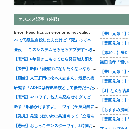
オススメ記事（外部）
Error: Feed has an error or is not valid.
22で同級生自殺したんだけど『死』って本当にあるんだって実感して怖くなってきた
昼夜 ← このシステムそろそろアプデすべきだよな？
【第30回】豊
【悲報】6年引きこもってたら発語能力消えたんやが、これどうやって直せばええんや？
織田信孝「報い
【警告】医師「認知症になりたくないなら”お酒”やめて。理由がこれ」
【画像】人工肛門の松本人志さん、最新の姿に心配の声殺到…
研究者「ADHDは狩猟民族として優秀だったんですよ」 ワイ「…おかしいですよね？」→
【悲報】ASDワイ、他人を怒らせすぎてどんな優しそうな人の怒り顔も余裕で想像できるようになってしまう
医者「麻酔かけますよ」 ワイ（全身麻酔に耐えて見せる！うおおおおおお！！！！）→
【発見】発達っぽい奴の共通点って『立場を理解できない』だよな
【悲報】おしっこモンスターワイ、2時間おきにトイレへ
アメリカで買え