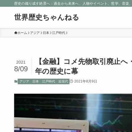
歴史の織り成す絶景へ：過去から未来へ、人物やイベント、哲学、音楽
世界歴史ちゃんねる
ホーム
アジア
日本
江戸時代
【金融】コメ先物取引廃止へ
2021
8/09
年の歴史に幕
2021年8月9日
アジア
日本
江戸時代
近現代