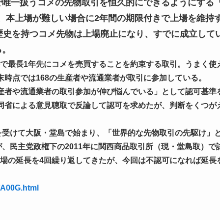
で唯一扱うコメの先物取引を恒久的にできるようにする
、本上場が難しい場合に2年間の期限付きで上場を維持
の歴史を持つコメ先物は上場廃止になり、すでに成立して
る。
で最長1年先にコメを売買することを約束する取引。うまく使
末時点では168の生産者や流通業者が取引に参加している。
産者や流通業者の取引参加が伸び悩んでいる」として認可基準
同省による意見聴取で反論して認可を求めたが、判断をくつが
認を受けて大阪・堂島で始まり、「世界的な先物取引の先駆け」
が、民主党政権下の2011年に関西商品取引所（現・堂島取）で
場の延長を4回繰り返してきたが、今回は不認可になれば延長
FA00G.html