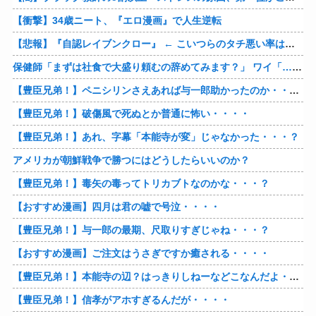
【衝撃】34歳ニート、『エロ漫画』で人生逆転
【悲報】『自認レイブンクロー』 ← こいつらのタチ悪い率は異常
保健師「まずは社食で大盛り頼むの辞めてみます？」 ワイ「…食っちゃいけないものを売ってるのか？」
【豊臣兄弟！】ペニシリンさえあれば与一郎助かったのか・・・？
【豊臣兄弟！】破傷風で死ぬとか普通に怖い・・・・
【豊臣兄弟！】あれ、字幕「本能寺が変」じゃなかった・・・？
アメリカが朝鮮戦争で勝つにはどうしたらいいのか？
【豊臣兄弟！】毒矢の毒ってトリカブトなのかな・・・？
【おすすめ漫画】四月は君の嘘で号泣・・・・
【豊臣兄弟！】与一郎の最期、尺取りすぎじゃね・・・？
【おすすめ漫画】ご注文はうさぎですか癒される・・・・
【豊臣兄弟！】本能寺の辺？はっきりしねーなどこなんだよ・・・・
【豊臣兄弟！】信孝がアホすぎるんだが・・・・