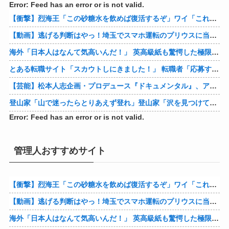
Error: Feed has an error or is not valid.
【衝撃】烈海王「この砂糖水を飲めば復活するぞ」ワイ「これはトンデモ理論やろなぁ」ﾍﾟﾗ←結果ｗｗｗｗ
【動画】逃げる判断はやっ！埼玉でスマホ運転のプリウスに当て逃げされる車載。
海外「日本人はなんて気高いんだ！」 英高級紙も驚愕した極限の中の日本人の姿に世界が衝撃
とある転職サイト「スカウトしにきました！」 転職者「応募するわ！」 → 結果ｗｗｗｗｗ
【芸能】松本人志企画・プロデュース『ドキュメンタル』、アメリカで初の制作が決定
登山家「山で迷ったらとりあえず登れ」登山家「沢を見つけて下山しろ」←これ結局どっちが正解なの？
Error: Feed has an error or is not valid.
管理人おすすめサイト
【衝撃】烈海王「この砂糖水を飲めば復活するぞ」ワイ「これはトンデモ理論やろなぁ」ﾍﾟﾗ←結果ｗｗｗｗ
【動画】逃げる判断はやっ！埼玉でスマホ運転のプリウスに当て逃げされる車載。
海外「日本人はなんて気高いんだ！」 英高級紙も驚愕した極限の中の日本人の姿に世界が衝撃