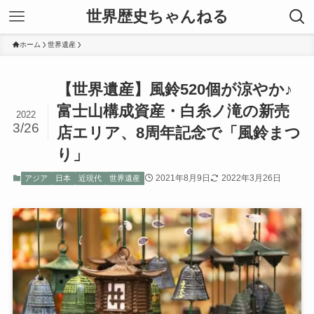
世界歴史ちゃんねる
ホーム
世界遺産
【世界遺産】風鈴520個が涼やか♪
富士山構成資産・白糸ノ滝の新売
2022
3/26
店エリア、8周年記念で「風鈴まつ
り」
2021年8月9日
2022年3月26日
アジア
日本
近現代
世界遺産