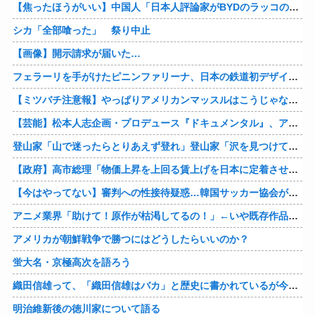
【焦ったほうがいい】中国人「日本人評論家がBYDのラッコの装備を褒めてるけど中国では基本的な装備やぞ…？」
シカ「全部喰った」 祭り中止
【画像】開示請求が届いた…
フェラーリを手がけたピニンファリーナ、日本の鉄道初デザイン。南海電鉄が新たな空港特急をなにわ筋線へ導入
【ミツバチ注意報】やっぱりアメリカンマッスルはこうじゃないとな・・・。ダッジが「直6ツインターボ、600馬力」の新型「チャージャー ”スーパービー”」を発表
【芸能】松本人志企画・プロデュース『ドキュメンタル』、アメリカで初の制作が決定
登山家「山で迷ったらとりあえず登れ」登山家「沢を見つけて下山しろ」←これ結局どっちが正解なの？
【政府】高市総理「物価上昇を上回る賃上げを日本に定着させる」 国家公務員月給3.51％増へ 人事院の勧告を受け
【今はやってない】審判への性接待疑惑…韓国サッカー協会が声明「現在は一切発生していない」
アニメ業界「助けて！原作が枯渇してるの！」←いや既存作品の2期やったら良いよね？
アメリカが朝鮮戦争で勝つにはどうしたらいいのか？
蛍大名・京極高次を語ろう
織田信雄って、「織田信雄はバカ」と歴史に書かれているが今まで家が残っているんでバカではないよな？
明治維新後の徳川家について語る