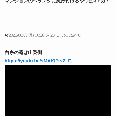
マンションのベランダに風鈴付けるやつはキ○ガイ
4:
2021/08/09(月) 00:18:54.28 ID:i3pQvawP0
白糸の滝は山梨側
https://youtu.be/sMAKIP-vZ_E