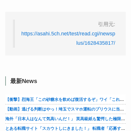
引用元:
https://asahi.5ch.net/test/read.cgi/newsp
lus/1628435817/
最新News
【衝撃】烈海王「この砂糖水を飲めば復活するぞ」ワイ「これはトンデモ理論やろなぁ」ﾍﾟﾗ←結果ｗｗｗｗ
【動画】逃げる判断はやっ！埼玉でスマホ運転のプリウスに当て逃げされる車載。
海外「日本人はなんて気高いんだ！」 英高級紙も驚愕した極限の中の日本人の姿に世界が衝撃
とある転職サイト「スカウトしにきました！」 転職者「応募するわ！」 → 結果ｗｗｗｗｗ