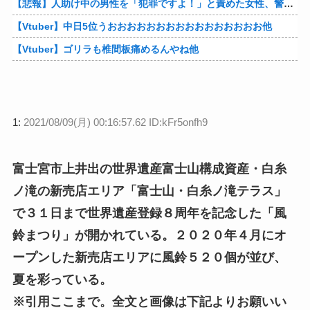
【悲報】人助け中の男性を「犯罪ですよ！」と責めた女性、警察が来た瞬間逃げる他
【Vtuber】中日5位うおおおおおおおおおおおおおおおお他
【Vtuber】ゴリラも椎間板痛めるんやね他
1:
2021/08/09(月) 00:16:57.62 ID:kFr5onfh9
富士宮市上井出の世界遺産富士山構成資産・白糸
ノ滝の新売店エリア「富士山・白糸ノ滝テラス」
で３１日まで世界遺産登録８周年を記念した「風
鈴まつり」が開かれている。２０２０年４月にオ
ープンした新売店エリアに風鈴５２０個が並び、
夏を彩っている。
※引用ここまで。全文と画像は下記よりお願いい