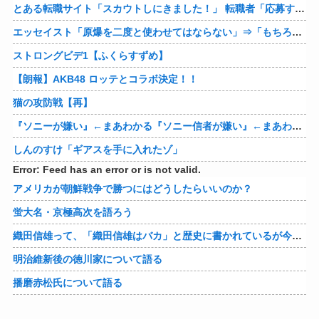
とある転職サイト「スカウトしにきました！」 転職者「応募するわ！」 → 結果ｗｗｗｗｗ
エッセイスト「原爆を二度と使わせてはならない」⇒「もちろん中国の核も非難する？」⇒「中国の核は綺麗な核！」
ストロングビデ1【ふくらすずめ】
【朗報】AKB48 ロッテとコラボ決定！！
猫の攻防戦【再】
『ソニーが嫌い』←まあわかる『ソニー信者が嫌い』←まあわかる『任天堂信者が嫌い』←まあわかる
しんのすけ「ギアスを手に入れたゾ」
Error: Feed has an error or is not valid.
アメリカが朝鮮戦争で勝つにはどうしたらいいのか？
蛍大名・京極高次を語ろう
織田信雄って、「織田信雄はバカ」と歴史に書かれているが今まで家が残っているんでバカではないよな？
明治維新後の徳川家について語る
播磨赤松氏について語る