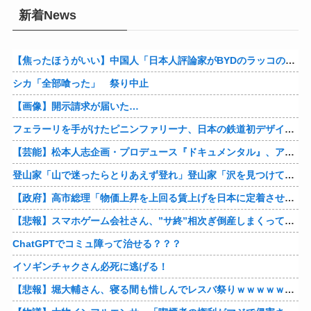
新着News
【焦ったほうがいい】中国人「日本人評論家がBYDのラッコの装備を褒めてるけど中国では基本的な装備やぞ…？」
シカ「全部喰った」 祭り中止
【画像】開示請求が届いた…
フェラーリを手がけたピニンファリーナ、日本の鉄道初デザイン。南海電鉄が新たな空港特急をなにわ筋線へ導入
【芸能】松本人志企画・プロデュース『ドキュメンタル』、アメリカで初の制作が決定
登山家「山で迷ったらとりあえず登れ」登山家「沢を見つけて下山しろ」←これ結局どっちが正解なの？
【政府】高市総理「物価上昇を上回る賃上げを日本に定着させる」 国家公務員月給3.51％増へ 人事院の勧告を受け
【悲報】スマホゲーム会社さん、”サ終”相次ぎ倒産しまくってる模様
ChatGPTでコミュ障って治せる？？？
イソギンチャクさん必死に逃げる！
【悲報】堀大輔さん、寝る間も惜しんでレスバ祭りｗｗｗｗｗｗｗｗｗｗｗｗｗｗｗｗｗｗｗｗｗｗｗｗ他