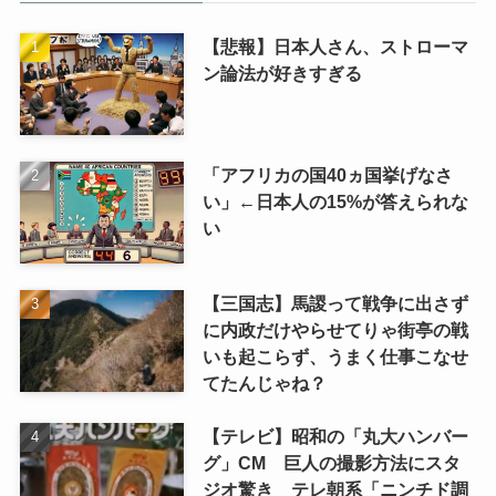
【悲報】日本人さん、ストローマ
ン論法が好きすぎる
「アフリカの国40ヵ国挙げなさ
い」←日本人の15%が答えられな
い
【三国志】馬謖って戦争に出さず
に内政だけやらせてりゃ街亭の戦
いも起こらず、うまく仕事こなせ
てたんじゃね？
【テレビ】昭和の「丸大ハンバー
グ」CM 巨人の撮影方法にスタ
ジオ驚き テレ朝系「ニンチド調