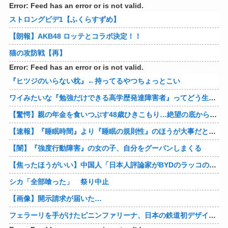
Error: Feed has an error or is not valid.
ストロングビデ1【ふくらすずめ】
【朗報】AKB48 ロッテとコラボ決定！！
猫の攻防戦【再】
Error: Feed has an error or is not valid.
『ヒツジのいらない枕』←持ってるやつちょっとこい
ワイみたいな『勉強だけできる高学歴発達障害者』ってどう生きたらいいんや？
【驚愕】親の年金を食いつぶす48歳ひきこもり…絶望の底から家族を救ったのは『障害基礎年金』だった
【速報】『睡眠時間』より『睡眠の規則性』のほうが大事だと判明
【闇】『強度行動障害』の女の子、自分をグーパンしまくる
【焦ったほうがいい】中国人「日本人評論家がBYDのラッコの装備を褒めてるけど中国では基本的な装備やぞ…？」
シカ「全部喰った」 祭り中止
【画像】開示請求が届いた…
フェラーリを手がけたピニンファリーナ、日本の鉄道初デザイン。南海電鉄が新たな空港特急をなにわ筋線へ導入