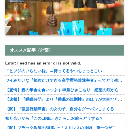
オススメ記事（外部）
Error: Feed has an error or is not valid.
『ヒツジのいらない枕』←持ってるやつちょっとこい
ワイみたいな『勉強だけできる高学歴発達障害者』ってどう生きたらいいんや？
【驚愕】親の年金を食いつぶす48歳ひきこもり…絶望の底から家族を救ったのは『障害基礎年金』だった
【速報】『睡眠時間』より『睡眠の規則性』のほうが大事だと判明
【闇】『強度行動障害』の女の子、自分をグーパンしまくる
知り合いから『このLINE』きたら…お前らどうする？
【闇】ブラック教師の5割以上「ストレスの原因、第一位がこれ」