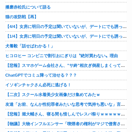
播磨赤松氏について語る
猫の攻防戦【再】
【4/4】女房に明日の予定は聞いていないが、デートにでも誘ってみる。多分断られるはずだ。間男と会うからね。はいはいどうぞ思う存分お楽しみください。そのうち地獄に落してやるわ！
【1/4】女房に明日の予定は聞いていないが、デートにでも誘ってみる。多分断られるはずだ。間男と会うからね。はいはいどうぞ思う存分お楽しみください。そのうち地獄に落してやるわ！
犬養毅「話せばわかる！」
ヒコロヒー コンビニで割引おにぎりは〝絶対買わない〟理由
【悲報】スマホゲーム会社さん、”サ終”相次ぎ倒産しまくってる模様
ChatGPTでコミュ障って治せる？？？
イソギンチャクさん必死に逃げる！
【二次】スクール水着美少女画像だけ集めてみたｗ
友達「お前、なんか性犯罪者みたいな思考で気持ち悪いな」言われたわ
【悲報】堀大輔さん、寝る間も惜しんでレスバ祭りｗｗｗｗｗｗｗｗｗｗｗｗｗｗｗｗｗｗｗｗｗｗｗｗ他
【物議】大物インフルエンサー「喫煙者の権利がマジで侵害されてる。いくら税金払ってるんだ」他