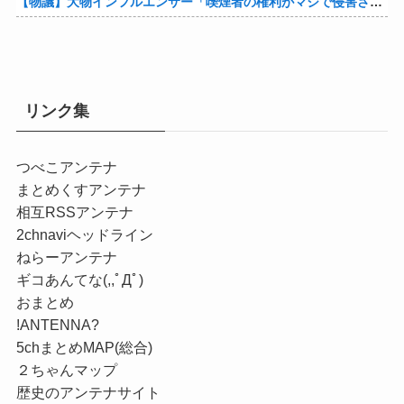
【物議】大物インフルエンサー「喫煙者の権利がマジで侵害されてる。いくら税金払ってるんだ」他
リンク集
つべこアンテナ
まとめくすアンテナ
相互RSSアンテナ
2chnaviヘッドライン
ねらーアンテナ
ギコあんてな(,,ﾟДﾟ)
おまとめ
!ANTENNA?
5chまとめMAP(総合)
２ちゃんマップ
歴史のアンテナサイト