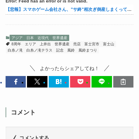
Error: Feed has an error or is not valid.
【悲報】スマホゲーム会社さん、”サ終”相次ぎ倒産しまくってる模様
アジア
日本
近現代
世界遺産
8周年
エリア
上井出
世界遺産
売店
富士宮市
富士山
白糸ノ滝
白糸ノ滝テラス
記念
風鈴
風鈴まつり
よかったらシェアしてね！
コメント
コメントする