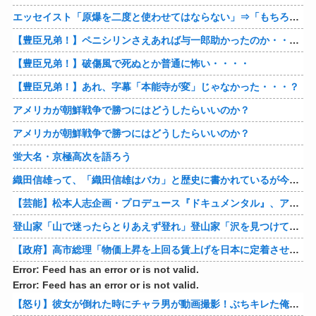
エッセイスト「原爆を二度と使わせてはならない」⇒「もちろん中国の核も非難する？」⇒「中国の核は綺麗な核！」
【豊臣兄弟！】ペニシリンさえあれば与一郎助かったのか・・・？
【豊臣兄弟！】破傷風で死ぬとか普通に怖い・・・・
【豊臣兄弟！】あれ、字幕「本能寺が変」じゃなかった・・・？
アメリカが朝鮮戦争で勝つにはどうしたらいいのか？
アメリカが朝鮮戦争で勝つにはどうしたらいいのか？
蛍大名・京極高次を語ろう
織田信雄って、「織田信雄はバカ」と歴史に書かれているが今まで家が残っているんでバカではないよな？
【芸能】松本人志企画・プロデュース『ドキュメンタル』、アメリカで初の制作が決定
登山家「山で迷ったらとりあえず登れ」登山家「沢を見つけて下山しろ」←これ結局どっちが正解なの？
【政府】高市総理「物価上昇を上回る賃上げを日本に定着させる」 国家公務員月給3.51％増へ 人事院の勧告を受け
Error: Feed has an error or is not valid.
Error: Feed has an error or is not valid.
【怒り】彼女が倒れた時にチャラ男が動画撮影！ぶちキレた俺がしたことｗｗｗｗ 他