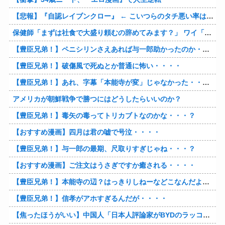
【悲報】『自認レイブンクロー』 ← こいつらのタチ悪い率は異常
保健師「まずは社食で大盛り頼むの辞めてみます？」 ワイ「…食っちゃいけないものを売ってるのか？」
【豊臣兄弟！】ペニシリンさえあれば与一郎助かったのか・・・？
【豊臣兄弟！】破傷風で死ぬとか普通に怖い・・・・
【豊臣兄弟！】あれ、字幕「本能寺が変」じゃなかった・・・？
アメリカが朝鮮戦争で勝つにはどうしたらいいのか？
【豊臣兄弟！】毒矢の毒ってトリカブトなのかな・・・？
【おすすめ漫画】四月は君の嘘で号泣・・・・
【豊臣兄弟！】与一郎の最期、尺取りすぎじゃね・・・？
【おすすめ漫画】ご注文はうさぎですか癒される・・・・
【豊臣兄弟！】本能寺の辺？はっきりしねーなどこなんだよ・・・・
【豊臣兄弟！】信孝がアホすぎるんだが・・・・
【焦ったほうがいい】中国人「日本人評論家がBYDのラッコの装備を褒めてるけど中国では基本的な装備やぞ…？」