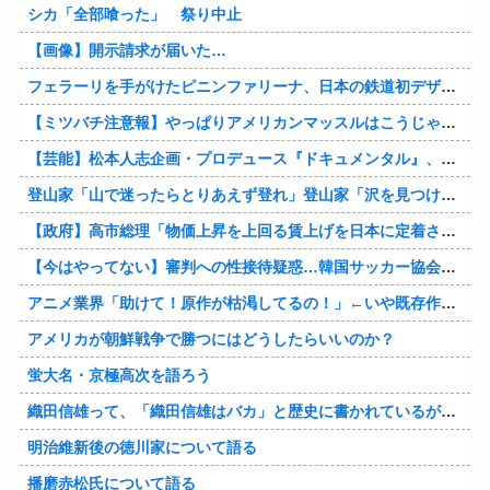
シカ「全部喰った」 祭り中止
【画像】開示請求が届いた…
フェラーリを手がけたピニンファリーナ、日本の鉄道初デザイン。南海電鉄が新たな空港特急をなにわ筋線へ導入
【ミツバチ注意報】やっぱりアメリカンマッスルはこうじゃないとな・・・。ダッジが「直6ツインターボ、600馬力」の新型「チャージャー ”スーパービー”」を発表
【芸能】松本人志企画・プロデュース『ドキュメンタル』、アメリカで初の制作が決定
登山家「山で迷ったらとりあえず登れ」登山家「沢を見つけて下山しろ」←これ結局どっちが正解なの？
【政府】高市総理「物価上昇を上回る賃上げを日本に定着させる」 国家公務員月給3.51％増へ 人事院の勧告を受け
【今はやってない】審判への性接待疑惑…韓国サッカー協会が声明「現在は一切発生していない」
アニメ業界「助けて！原作が枯渇してるの！」←いや既存作品の2期やったら良いよね？
アメリカが朝鮮戦争で勝つにはどうしたらいいのか？
蛍大名・京極高次を語ろう
織田信雄って、「織田信雄はバカ」と歴史に書かれているが今まで家が残っているんでバカではないよな？
明治維新後の徳川家について語る
播磨赤松氏について語る