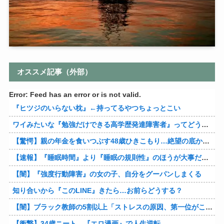
オススメ記事（外部）
Error: Feed has an error or is not valid.
『ヒツジのいらない枕』←持ってるやつちょっとこい
ワイみたいな『勉強だけできる高学歴発達障害者』ってどう生きたらいいんや？
【驚愕】親の年金を食いつぶす48歳ひきこもり…絶望の底から家族を救ったのは『障害基礎年金』だった
【速報】『睡眠時間』より『睡眠の規則性』のほうが大事だと判明
【闇】『強度行動障害』の女の子、自分をグーパンしまくる
知り合いから『このLINE』きたら…お前らどうする？
【闇】ブラック教師の5割以上「ストレスの原因、第一位がこれ」
【衝撃】34歳ニート、『エロ漫画』で人生逆転