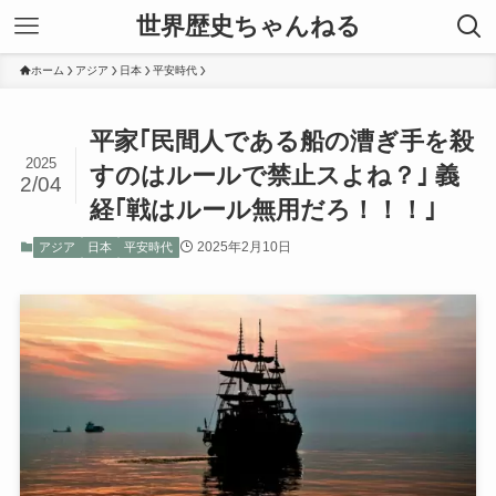
世界歴史ちゃんねる
ホーム
アジア
日本
平安時代
平家｢民間人である船の漕ぎ手を殺
2025
すのはルールで禁止スよね？｣ 義
2/04
経｢戦はルール無用だろ！！！｣
2025年2月10日
アジア
日本
平安時代