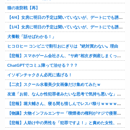
猫の攻防戦【再】
【4/4】女房に明日の予定は聞いていないが、デートにでも誘ってみる。多分断られるはずだ。間男と会うからね。はいはいどうぞ思う存分お楽しみください。そのうち地獄に落してやるわ！
【1/4】女房に明日の予定は聞いていないが、デートにでも誘ってみる。多分断られるはずだ。間男と会うからね。はいはいどうぞ思う存分お楽しみください。そのうち地獄に落してやるわ！
犬養毅「話せばわかる！」
ヒコロヒー コンビニで割引おにぎりは〝絶対買わない〟理由
【悲報】スマホゲーム会社さん、”サ終”相次ぎ倒産しまくってる模様
ChatGPTでコミュ障って治せる？？？
イソギンチャクさん必死に逃げる！
【二次】スクール水着美少女画像だけ集めてみたｗ
友達「お前、なんか性犯罪者みたいな思考で気持ち悪いな」言われたわ
【悲報】堀大輔さん、寝る間も惜しんでレスバ祭りｗｗｗｗｗｗｗｗｗｗｗｗｗｗｗｗｗｗｗｗｗｗｗｗ他
【物議】大物インフルエンサー「喫煙者の権利がマジで侵害されてる。いくら税金払ってるんだ」他
【悲報】人助け中の男性を「犯罪ですよ！」と責めた女性、警察が来た瞬間逃げる他