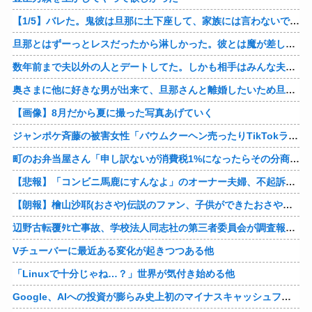
【1/5】バレた。鬼彼は旦那に土下座して、家族には言わないで下さいって…。いつの間にか子供も出来ていたようで私はドン引きでした。→お前の旦那はお前にドン引きだよｗ
旦那とはずーっとレスだったから淋しかった。彼とは魔が差したというか恋に恋してしまって… 結婚してくれ！って言われたけど、それは彼が毎日色々したいだけ。やっと目が覚めた。
数年前まで夫以外の人とデートしてた。しかも相手はみんな夫の仕事関係の人。例えるなら夫はサッカーチームの管理栄養士、デート相手複数人は全員そのサッカーチーム選手みたいな。
奥さまに他に好きな男が出来て、旦那さんと離婚したいため旦那さんのＤＶをでっちあげて、まんまと周りを騙している話を聞いたのは、未来の鬼女たちだったｗ
【画像】8月だから夏に撮った写真あげていく
ジャンポケ斉藤の被害女性「バウムクーヘン売ったりTikTokライブしててムカついたから示談しなかった」
町のお弁当屋さん「申し訳ないが消費税1%になったらその分商品代を値上げするわ」 「うちも！」
【悲報】「コンビニ馬鹿にすんなよ」のオーナー夫婦、不起訴ｗｗｗｗｗｗｗｗ
【朗報】檜山沙耶(おさや)伝説のファン、子供ができたおさやへの正直な気持ちを語るｗ
辺野古転覆ﾀﾋ亡事故、学校法人同志社の第三者委員会が調査報告書を公表 … 安全配慮義務違反や安全管理に関する検証を妨げた組織風土の存在を指摘
Vチューバーに最近ある変化が起きつつある他
「Linuxで十分じゃね…？」世界が気付き始める他
Google、AIへの投資が膨らみ史上初のマイナスキャッシュフローに陥る他