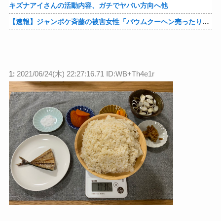
キズナアイさんの活動内容、ガチでヤバい方向へ他
【速報】ジャンポケ斉藤の被害女性「バウムクーヘン売ったりTikTokライブしててムカついたから示談しなかった」他
1:
2021/06/24(木) 22:27:16.71 ID:WB+Th4e1r