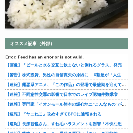
オススメ記事（外部）
Error: Feed has an error or is not valid.
【画像】「ビールと水を交互に飲まないと倒れるグラス」発売
【警告】株式投資、男性の自信喪失の原因に… 6割超が「人生の敗者」自認
【速報】露悪系アニメ、『この作品』の登場で最盛期を迎えてしまう…
【速報】不同意性交罪の影響で日本でのレイプ認知件数爆増
【速報】専門家「イオンモール熊本の爆心地に”こんなもの”があったんだけど…」
【速報】『ヤニねこ』攻めすぎてBPOに通報される
【速報】長瀬智也さん、すね毛ハラスメントを謝罪「不快な思いをさせて申し訳ありませんでした」