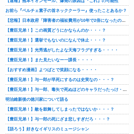
【速報】熊本イオンモール、爆発の原因は『これ』の可能性
お前ら『ペルチェ素子の首ネッククーラー』使ったことあるか？
【悲報】日本政府「障害者の福祉費用が10年で2倍になったので抑制します」
【豊臣兄弟！】この画質どうにかならんのか・・・？
【豊臣兄弟！】選挙でもないのになんで休止・・・？
【豊臣兄弟！】光秀逃がしたよな天海フラグすぎる・・・・
【豊臣兄弟！】また見たいなー一課長・・・・
【おすすめ漫画】よつばとで笑顔になる・・・・
【豊臣兄弟！】与一郎が早死にするのは史実なの・・・？
【豊臣兄弟！】与一郎、毒矢で死ぬほどのキャラだったっけ・・・・
明治維新後の徳川家について語る
【豊臣兄弟！】敵を鼓舞してしまったではないか・・・？
【豊臣兄弟！】与一郎の死にざま悲しすぎだろ・・・？
【語ろう】好きなイギリスのミュージシャン