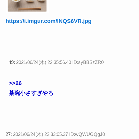
https://i.imgur.com/lNQS6VR.jpg
49:
2021/06/24(木) 22:35:56.40 ID:syBBSzZR0
>>26
茶碗小さすぎやろ
27:
2021/06/24(木) 22:33:05.37 ID:wQWUGQgJ0