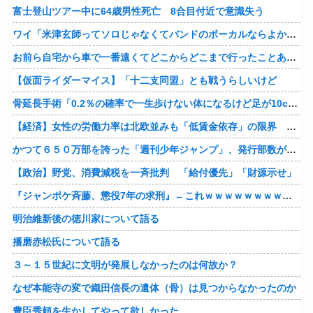
富士登山ツアー中に64歳男性死亡 8合目付近で意識失う
ワイ「米津玄師ってソロじゃなくてバンドのボーカルならよかったよね」
お前ら自宅から車で一番遠くてどこからどこまで行ったことある？
【仮面ライダーマイス】「十二支同盟」とも戦うらしいけど
骨延長手術「0.2％の確率で一生歩けない体になるけど足が10cm伸びます」←コスパ良すぎるだろ
【経済】女性の労働力率は北欧並みも「低賃金依存」の限界 団塊世代の完全引退で、企業が迫られる“最後の選択”
かつて６５０万部を誇った「週刊少年ジャンプ」、発行部数が初の100万部割れ
【政治】野党、消費減税を一斉批判 「給付優先」「財源示せ」
『ジャンポケ斉藤、懲役7年の求刑』←これｗｗｗｗｗｗｗｗｗｗｗｗｗｗｗｗｗｗ
明治維新後の徳川家について語る
播磨赤松氏について語る
３～１５世紀に文明が発展しなかったのは何故か？
なぜ本能寺の変で織田信長の遺体（骨）は見つからなかったのか
豊臣秀頼を生かしてやって欲しかった