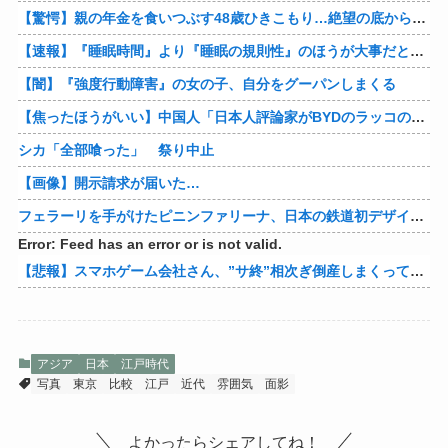
【驚愕】親の年金を食いつぶす48歳ひきこもり…絶望の底から家族を救ったのは『障害基礎年金』だった
【速報】『睡眠時間』より『睡眠の規則性』のほうが大事だと判明
【闇】『強度行動障害』の女の子、自分をグーパンしまくる
【焦ったほうがいい】中国人「日本人評論家がBYDのラッコの装備を褒めてるけど中国では基本的な装備やぞ…？」
シカ「全部喰った」 祭り中止
【画像】開示請求が届いた…
フェラーリを手がけたピニンファリーナ、日本の鉄道初デザイン。南海電鉄が新たな空港特急をなにわ筋線へ導入
Error: Feed has an error or is not valid.
【悲報】スマホゲーム会社さん、”サ終”相次ぎ倒産しまくってる模様
アジア
日本
江戸時代
写真
東京
比較
江戸
近代
雰囲気
面影
よかったらシェアしてね！