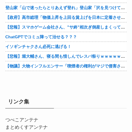
登山家「山で迷ったらとりあえず登れ」登山家「沢を見つけて下山しろ」←これ結局どっちが正解なの？
【政府】高市総理「物価上昇を上回る賃上げを日本に定着させる」 国家公務員月給3.51％増へ 人事院の勧告を受け
【悲報】スマホゲーム会社さん、”サ終”相次ぎ倒産しまくってる模様
ChatGPTでコミュ障って治せる？？？
イソギンチャクさん必死に逃げる！
【悲報】堀大輔さん、寝る間も惜しんでレスバ祭りｗｗｗｗｗｗｗｗｗｗｗｗｗｗｗｗｗｗｗｗｗｗｗｗ他
【物議】大物インフルエンサー「喫煙者の権利がマジで侵害されてる。いくら税金払ってるんだ」他
リンク集
つべこアンテナ
まとめくすアンテナ