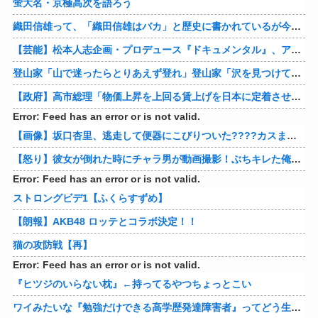
蛍大名・京極高次を語ろう
織田信雄って、「織田信雄はバカ」と歴史に書かれているが今まで家が残っているんでバカではないよな？
【芸能】松本人志企画・プロデュース『ドキュメンタル』、アメリカで初の制作が決定
登山家「山で迷ったらとりあえず登れ」登山家「沢を見つけて下山しろ」←これ結局どっちが正解なの？
【政府】高市総理「物価上昇を上回る賃上げを日本に定着させる」 国家公務員月給3.51％増へ 人事院の勧告を受け
Error: Feed has an error or is not valid.
【画像】坂口杏里、逃走して便器にこびりついた????カスまで晒されるwww
【怒り】彼女が倒れた時にチャラ男が動画撮影！ぶちキレた俺がしたことｗｗｗｗ 他
Error: Feed has an error or is not valid.
ストロングビデ1【ふくらすずめ】
【朗報】AKB48 ロッテとコラボ決定！！
猫の攻防戦【再】
Error: Feed has an error or is not valid.
『ヒツジのいらない枕』←持ってるやつちょっとこい
ワイみたいな『勉強だけできる高学歴発達障害者』ってどう生きたらいいんや？