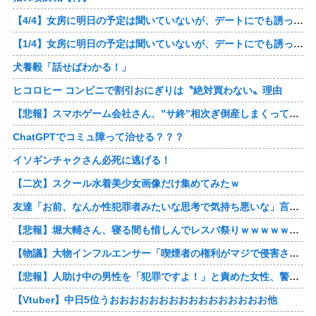
【4/4】女房に明日の予定は聞いていないが、デートにでも誘ってみる。多分断られるはずだ。間男と会うからね。はいはいどうぞ思う存分お楽しみください。そのうち地獄に落してやるわ！
【1/4】女房に明日の予定は聞いていないが、デートにでも誘ってみる。多分断られるはずだ。間男と会うからね。はいはいどうぞ思う存分お楽しみください。そのうち地獄に落してやるわ！
犬養毅「話せばわかる！」
ヒコロヒー コンビニで割引おにぎりは〝絶対買わない〟理由
【悲報】スマホゲーム会社さん、”サ終”相次ぎ倒産しまくってる模様
ChatGPTでコミュ障って治せる？？？
イソギンチャクさん必死に逃げる！
【二次】スクール水着美少女画像だけ集めてみたｗ
友達「お前、なんか性犯罪者みたいな思考で気持ち悪いな」言われたわ
【悲報】堀大輔さん、寝る間も惜しんでレスバ祭りｗｗｗｗｗｗｗｗｗｗｗｗｗｗｗｗｗｗｗｗｗｗｗｗ他
【物議】大物インフルエンサー「喫煙者の権利がマジで侵害されてる。いくら税金払ってるんだ」他
【悲報】人助け中の男性を「犯罪ですよ！」と責めた女性、警察が来た瞬間逃げる他
【Vtuber】中日5位うおおおおおおおおおおおおおおおお他