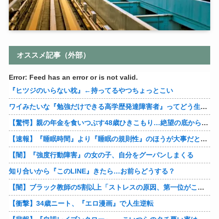
オススメ記事（外部）
Error: Feed has an error or is not valid.
『ヒツジのいらない枕』←持ってるやつちょっとこい
ワイみたいな『勉強だけできる高学歴発達障害者』ってどう生きたらいいんや？
【驚愕】親の年金を食いつぶす48歳ひきこもり…絶望の底から家族を救ったのは『障害基礎年金』だった
【速報】『睡眠時間』より『睡眠の規則性』のほうが大事だと判明
【闇】『強度行動障害』の女の子、自分をグーパンしまくる
知り合いから『このLINE』きたら…お前らどうする？
【闇】ブラック教師の5割以上「ストレスの原因、第一位がこれ」
【衝撃】34歳ニート、『エロ漫画』で人生逆転