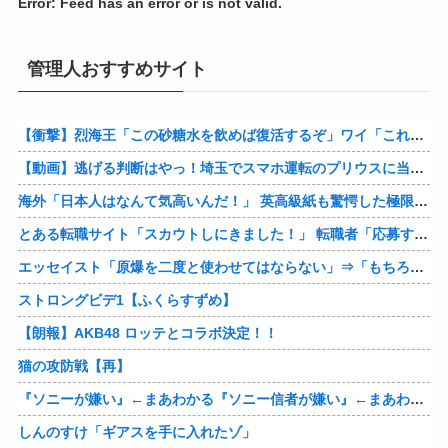
Error: Feed has an error or is not valid.
管理人おすすめサイト
【衝撃】烈海王「この砂糖水を飲めば復活するぞ」ワイ「これはトンデモ理論やろなぁ」ﾍﾟﾗ←結果ｗｗｗｗ
【動画】逃げる判断はやっ！埼玉でスマホ運転のプリウスに当て逃げされる車載。
海外「日本人はなんて気高いんだ！」 英高級紙も驚愕した極限の中の日本人の姿に世界が衝撃
とある転職サイト「スカウトしにきました！」 転職者「応募するわ！」 → 結果ｗｗｗｗｗ
エッセイスト「原爆を二度と使わせてはならない」⇒「もちろん中国の核も非難する？」⇒「中国の核は綺麗な核！」
ストロングビデ1【ふくらすずめ】
【朗報】AKB48 ロッテとコラボ決定！！
猫の攻防戦【再】
『ソニーが嫌い』←まあわかる『ソニー信者が嫌い』←まあわかる『任天堂信者が嫌い』←まあわかる
しんのすけ「ギアスを手に入れたゾ」