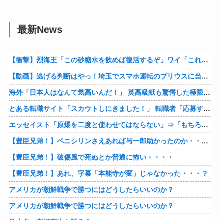
最新News
【衝撃】烈海王「この砂糖水を飲めば復活するぞ」ワイ「これはトンデモ理論やろなぁ」ﾍﾟﾗ←結果ｗｗｗｗ
【動画】逃げる判断はやっ！埼玉でスマホ運転のプリウスに当て逃げされる車載。
海外「日本人はなんて気高いんだ！」 英高級紙も驚愕した極限の中の日本人の姿に世界が衝撃
とある転職サイト「スカウトしにきました！」 転職者「応募するわ！」 → 結果ｗｗｗｗｗ
エッセイスト「原爆を二度と使わせてはならない」⇒「もちろん中国の核も非難する？」⇒「中国の核は綺麗な核！」
【豊臣兄弟！】ペニシリンさえあれば与一郎助かったのか・・・？
【豊臣兄弟！】破傷風で死ぬとか普通に怖い・・・・
【豊臣兄弟！】あれ、字幕「本能寺が変」じゃなかった・・・？
アメリカが朝鮮戦争で勝つにはどうしたらいいのか？
アメリカが朝鮮戦争で勝つにはどうしたらいいのか？