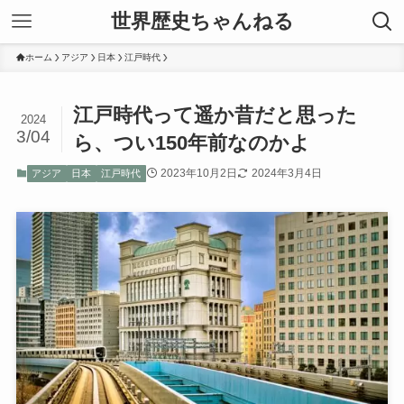
世界歴史ちゃんねる
ホーム
アジア
日本
江戸時代
江戸時代って遥か昔だと思った
2024
3/04
ら、つい150年前なのかよ
2023年10月2日
2024年3月4日
アジア
日本
江戸時代