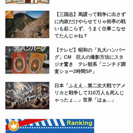
【三国志】馬謖って戦争に出さず
に内政だけやらせてりゃ街亭の戦
いも起こらず、うまく仕事こなせ
てたんじゃね？
【テレビ】昭和の「丸大ハンバー
グ」CM 巨人の撮影方法にスタ
ジオ驚き テレ朝系「ニンチド調
査ショー2時間SP」
日本「ふええ…第二次大戦でアメ
リカと戦争して310万人も死んじ
ゃったょ…」世界「はぁ…」