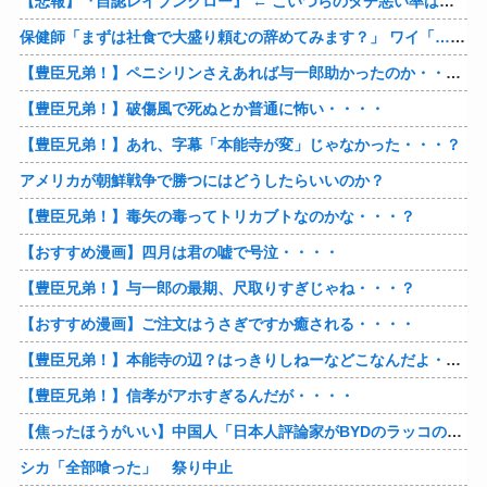
【悲報】『自認レイブンクロー』 ← こいつらのタチ悪い率は異常
保健師「まずは社食で大盛り頼むの辞めてみます？」 ワイ「…食っちゃいけないものを売ってるのか？」
【豊臣兄弟！】ペニシリンさえあれば与一郎助かったのか・・・？
【豊臣兄弟！】破傷風で死ぬとか普通に怖い・・・・
【豊臣兄弟！】あれ、字幕「本能寺が変」じゃなかった・・・？
アメリカが朝鮮戦争で勝つにはどうしたらいいのか？
【豊臣兄弟！】毒矢の毒ってトリカブトなのかな・・・？
【おすすめ漫画】四月は君の嘘で号泣・・・・
【豊臣兄弟！】与一郎の最期、尺取りすぎじゃね・・・？
【おすすめ漫画】ご注文はうさぎですか癒される・・・・
【豊臣兄弟！】本能寺の辺？はっきりしねーなどこなんだよ・・・・
【豊臣兄弟！】信孝がアホすぎるんだが・・・・
【焦ったほうがいい】中国人「日本人評論家がBYDのラッコの装備を褒めてるけど中国では基本的な装備やぞ…？」
シカ「全部喰った」 祭り中止