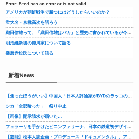
Error: Feed has an error or is not valid.
アメリカが朝鮮戦争で勝つにはどうしたらいいのか？
蛍大名・京極高次を語ろう
織田信雄って、「織田信雄はバカ」と歴史に書かれているが今まで家が残っているんでバカではないよな？
明治維新後の徳川家について語る
播磨赤松氏について語る
新着News
【焦ったほうがいい】中国人「日本人評論家がBYDのラッコの装備を褒めてるけど中国では基本的な装備やぞ…？」
シカ「全部喰った」 祭り中止
【画像】開示請求が届いた…
フェラーリを手がけたピニンファリーナ、日本の鉄道初デザイン。南海電鉄が新たな空港特急をなにわ筋線へ導入
【芸能】松本人志企画・プロデュース『ドキュメンタル』、アメリカで初の制作が決定