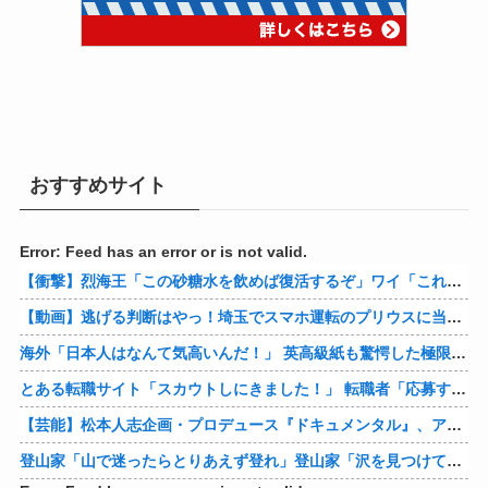
おすすめサイト
Error: Feed has an error or is not valid.
【衝撃】烈海王「この砂糖水を飲めば復活するぞ」ワイ「これはトンデモ理論やろなぁ」ﾍﾟﾗ←結果ｗｗｗｗ
【動画】逃げる判断はやっ！埼玉でスマホ運転のプリウスに当て逃げされる車載。
海外「日本人はなんて気高いんだ！」 英高級紙も驚愕した極限の中の日本人の姿に世界が衝撃
とある転職サイト「スカウトしにきました！」 転職者「応募するわ！」 → 結果ｗｗｗｗｗ
【芸能】松本人志企画・プロデュース『ドキュメンタル』、アメリカで初の制作が決定
登山家「山で迷ったらとりあえず登れ」登山家「沢を見つけて下山しろ」←これ結局どっちが正解なの？