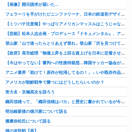
【画像】開示請求が届いた…
フェラーリを手がけたピニンファリーナ、日本の鉄道初デザイン。南海電鉄が新たな空港特急をなにわ筋線へ導入
【ミツバチ注意報】やっぱりアメリカンマッスルはこうじゃないとな・・・。ダッジが「直6ツインターボ、600馬力」の新型「チャージャー ”スーパービー”」を発表
【芸能】松本人志企画・プロデュース『ドキュメンタル』、アメリカで初の制作が決定
登山家「山で迷ったらとりあえず登れ」登山家「沢を見つけて下山しろ」←これ結局どっちが正解なの？
【政府】高市総理「物価上昇を上回る賃上げを日本に定着させる」 国家公務員月給3.51％増へ 人事院の勧告を受け
【今はやってない】審判への性接待疑惑…韓国サッカー協会が声明「現在は一切発生していない」
アニメ業界「助けて！原作が枯渇してるの！」←いや既存作品の2期やったら良いよね？
アメリカが朝鮮戦争で勝つにはどうしたらいいのか？
蛍大名・京極高次を語ろう
織田信雄って、「織田信雄はバカ」と歴史に書かれているが今まで家が残っているんでバカではないよな？
明治維新後の徳川家について語る
播磨赤松氏について語る
猫の攻防戦【再】