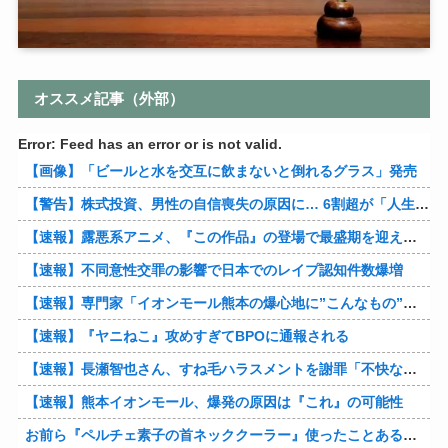
オススメ記事（外部）
Error: Feed has an error or is not valid.
【画像】「ビールと水を交互に飲まないと倒れるグラス」発売
【警告】株式投資、男性の自信喪失の原因に… 6割超が「人生の敗者」自認
【速報】露悪系アニメ、『この作品』の登場で最盛期を迎えてしまう…
【速報】不同意性交罪の影響で日本でのレイプ認知件数爆増
【速報】専門家「イオンモール熊本の爆心地に”こんなもの”があったんだけど…」
【速報】『ヤニねこ』攻めすぎてBPOに通報される
【速報】長瀬智也さん、すね毛ハラスメントを謝罪「不快な思いをさせて申し訳ありませんでした」
【速報】熊本イオンモール、爆発の原因は『これ』の可能性
お前ら『ペルチェ素子の首ネッククーラー』使ったことあるか？