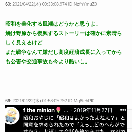
60:
2021/04/22(木) 00:33:08.974 ID:NzfnYmuZ0
昭和を美化する風潮はどうかと思うよ。
焼け野原から復興するストーリーは確かに素晴ら
しく見えるけど
また戦争なんて嫌だし高度経済成長に入ってから
も公害や交通事故も今より酷いし。
66:
2021/04/22(木) 01:58:09.792 ID:Mq8tehPl0