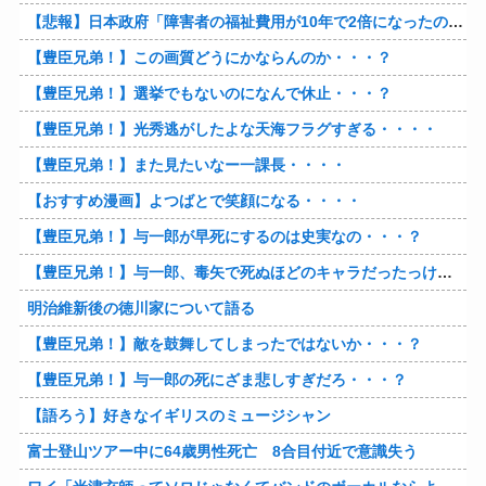
【悲報】日本政府「障害者の福祉費用が10年で2倍になったので抑制します」
【豊臣兄弟！】この画質どうにかならんのか・・・？
【豊臣兄弟！】選挙でもないのになんで休止・・・？
【豊臣兄弟！】光秀逃がしたよな天海フラグすぎる・・・・
【豊臣兄弟！】また見たいなー一課長・・・・
【おすすめ漫画】よつばとで笑顔になる・・・・
【豊臣兄弟！】与一郎が早死にするのは史実なの・・・？
【豊臣兄弟！】与一郎、毒矢で死ぬほどのキャラだったっけ・・・・
明治維新後の徳川家について語る
【豊臣兄弟！】敵を鼓舞してしまったではないか・・・？
【豊臣兄弟！】与一郎の死にざま悲しすぎだろ・・・？
【語ろう】好きなイギリスのミュージシャン
富士登山ツアー中に64歳男性死亡 8合目付近で意識失う