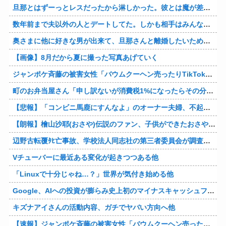
旦那とはずーっとレスだったから淋しかった。彼とは魔が差したというか恋に恋してしまって… 結婚してくれ！って言われたけど、それは彼が毎日色々したいだけ。やっと目が覚めた。
数年前まで夫以外の人とデートしてた。しかも相手はみんな夫の仕事関係の人。例えるなら夫はサッカーチームの管理栄養士、デート相手複数人は全員そのサッカーチーム選手みたいな。
奥さまに他に好きな男が出来て、旦那さんと離婚したいため旦那さんのＤＶをでっちあげて、まんまと周りを騙している話を聞いたのは、未来の鬼女たちだったｗ
【画像】8月だから夏に撮った写真あげていく
ジャンポケ斉藤の被害女性「バウムクーヘン売ったりTikTokライブしててムカついたから示談しなかった」
町のお弁当屋さん「申し訳ないが消費税1%になったらその分商品代を値上げするわ」 「うちも！」
【悲報】「コンビニ馬鹿にすんなよ」のオーナー夫婦、不起訴ｗｗｗｗｗｗｗｗ
【朗報】檜山沙耶(おさや)伝説のファン、子供ができたおさやへの正直な気持ちを語るｗ
辺野古転覆ﾀﾋ亡事故、学校法人同志社の第三者委員会が調査報告書を公表 … 安全配慮義務違反や安全管理に関する検証を妨げた組織風土の存在を指摘
Vチューバーに最近ある変化が起きつつある他
「Linuxで十分じゃね…？」世界が気付き始める他
Google、AIへの投資が膨らみ史上初のマイナスキャッシュフローに陥る他
キズナアイさんの活動内容、ガチでヤバい方向へ他
【速報】ジャンポケ斉藤の被害女性「バウムクーヘン売ったりTikTokライブしててムカついたから示談しなかった」他