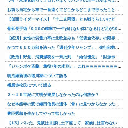
ワイ「米津玄師ってソロじゃなくてバンドのボーカルならよかったよね」
お前ら自宅から車で一番遠くてどこからどこまで行ったことある？
【仮面ライダーマイス】「十二支同盟」とも戦うらしいけど
骨延長手術「0.2％の確率で一生歩けない体になるけど足が10cm伸びます」←コスパ良すぎるだろ
【経済】女性の労働力率は北欧並みも「低賃金依存」の限界 団塊世代の完全引退で、企業が迫られる“最後の選択”
かつて６５０万部を誇った「週刊少年ジャンプ」、発行部数が初の100万部割れ
【政治】野党、消費減税を一斉批判 「給付優先」「財源示せ」
『ジャンポケ斉藤、懲役7年の求刑』←これｗｗｗｗｗｗｗｗｗｗｗｗｗｗｗｗｗｗ
明治維新後の徳川家について語る
播磨赤松氏について語る
３～１５世紀に文明が発展しなかったのは何故か？
なぜ本能寺の変で織田信長の遺体（骨）は見つからなかったのか
豊臣秀頼を生かしてやって欲しかった
【1/5】バレた。鬼彼は旦那に土下座して、家族には言わないで下さいって…。いつの間にか子供も出来ていたようで私はドン引きでした。→お前の旦那はお前にドン引きだよｗ