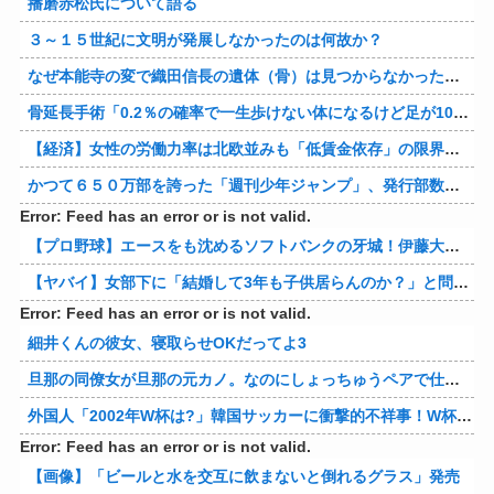
播磨赤松氏について語る
３～１５世紀に文明が発展しなかったのは何故か？
なぜ本能寺の変で織田信長の遺体（骨）は見つからなかったのか
骨延長手術「0.2％の確率で一生歩けない体になるけど足が10cm伸びます」←コスパ良すぎるだろ
【経済】女性の労働力率は北欧並みも「低賃金依存」の限界 団塊世代の完全引退で、企業が迫られる“最後の選択”
かつて６５０万部を誇った「週刊少年ジャンプ」、発行部数が初の100万部割れ
Error: Feed has an error or is not valid.
【プロ野球】エースをも沈めるソフトバンクの牙城！伊藤大海の対ホークス防御率から見るパリーグの厳しさ
【ヤバイ】女部下に「結婚して3年も子供居らんのか？」と問い詰めた結果ｗｗｗｗ 他
Error: Feed has an error or is not valid.
細井くんの彼女、寝取らせOKだってよ3
旦那の同僚女が旦那の元カノ。なのにしょっちゅうペアで仕事してて遅くまで残業したり二人で出張に行ったり。なんで「今度の出張は一人で行く」って嘘つくのかな
外国人「2002年W杯は?」韓国サッカーに衝撃的不祥事！W杯予選でレフリーへの性的接待発覚！海外騒然！【海外の反応】
Error: Feed has an error or is not valid.
【画像】「ビールと水を交互に飲まないと倒れるグラス」発売