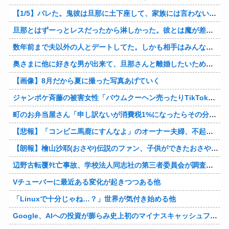
【1/5】バレた。鬼彼は旦那に土下座して、家族には言わないで下さいって…。いつの間にか子供も出来ていたようで私はドン引きでした。→お前の旦那はお前にドン引きだよｗ
旦那とはずーっとレスだったから淋しかった。彼とは魔が差したというか恋に恋してしまって… 結婚してくれ！って言われたけど、それは彼が毎日色々したいだけ。やっと目が覚めた。
数年前まで夫以外の人とデートしてた。しかも相手はみんな夫の仕事関係の人。例えるなら夫はサッカーチームの管理栄養士、デート相手複数人は全員そのサッカーチーム選手みたいな。
奥さまに他に好きな男が出来て、旦那さんと離婚したいため旦那さんのＤＶをでっちあげて、まんまと周りを騙している話を聞いたのは、未来の鬼女たちだったｗ
【画像】8月だから夏に撮った写真あげていく
ジャンポケ斉藤の被害女性「バウムクーヘン売ったりTikTokライブしててムカついたから示談しなかった」
町のお弁当屋さん「申し訳ないが消費税1%になったらその分商品代を値上げするわ」 「うちも！」
【悲報】「コンビニ馬鹿にすんなよ」のオーナー夫婦、不起訴ｗｗｗｗｗｗｗｗ
【朗報】檜山沙耶(おさや)伝説のファン、子供ができたおさやへの正直な気持ちを語るｗ
辺野古転覆ﾀﾋ亡事故、学校法人同志社の第三者委員会が調査報告書を公表 … 安全配慮義務違反や安全管理に関する検証を妨げた組織風土の存在を指摘
Vチューバーに最近ある変化が起きつつある他
「Linuxで十分じゃね…？」世界が気付き始める他
Google、AIへの投資が膨らみ史上初のマイナスキャッシュフローに陥る他