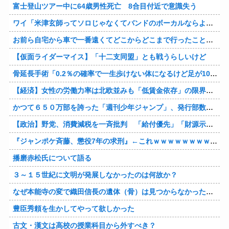
富士登山ツアー中に64歳男性死亡 8合目付近で意識失う
ワイ「米津玄師ってソロじゃなくてバンドのボーカルならよかったよね」
お前ら自宅から車で一番遠くてどこからどこまで行ったことある？
【仮面ライダーマイス】「十二支同盟」とも戦うらしいけど
骨延長手術「0.2％の確率で一生歩けない体になるけど足が10cm伸びます」←コスパ良すぎるだろ
【経済】女性の労働力率は北欧並みも「低賃金依存」の限界 団塊世代の完全引退で、企業が迫られる“最後の選択”
かつて６５０万部を誇った「週刊少年ジャンプ」、発行部数が初の100万部割れ
【政治】野党、消費減税を一斉批判 「給付優先」「財源示せ」
『ジャンポケ斉藤、懲役7年の求刑』←これｗｗｗｗｗｗｗｗｗｗｗｗｗｗｗｗｗｗ
播磨赤松氏について語る
３～１５世紀に文明が発展しなかったのは何故か？
なぜ本能寺の変で織田信長の遺体（骨）は見つからなかったのか
豊臣秀頼を生かしてやって欲しかった
古文・漢文は高校の授業科目から外すべき？