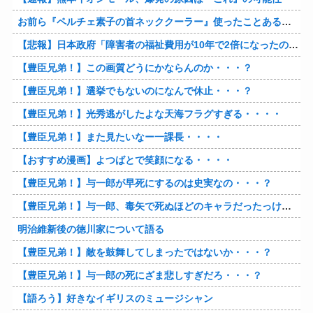
お前ら『ペルチェ素子の首ネッククーラー』使ったことあるか？
【悲報】日本政府「障害者の福祉費用が10年で2倍になったので抑制します」
【豊臣兄弟！】この画質どうにかならんのか・・・？
【豊臣兄弟！】選挙でもないのになんで休止・・・？
【豊臣兄弟！】光秀逃がしたよな天海フラグすぎる・・・・
【豊臣兄弟！】また見たいなー一課長・・・・
【おすすめ漫画】よつばとで笑顔になる・・・・
【豊臣兄弟！】与一郎が早死にするのは史実なの・・・？
【豊臣兄弟！】与一郎、毒矢で死ぬほどのキャラだったっけ・・・・
明治維新後の徳川家について語る
【豊臣兄弟！】敵を鼓舞してしまったではないか・・・？
【豊臣兄弟！】与一郎の死にざま悲しすぎだろ・・・？
【語ろう】好きなイギリスのミュージシャン