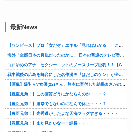
最新News
【ワンピース】ゾロ「女だぞ」エネル「見ればわかる」←ここ好きすぎるｗｗｗｗｗｗｗｗｗｗｗｗｗ
海外「全部日本の真似だったのか…」 日本の普通のテレビ番組が最新SNSの数十年先を行っていたと話題に
白戸ゆめのアナ セクシーニットのノースリーブ巨乳！！【GIF動画あり】
戦中戦後の広島を舞台にした名作漫画『はだしのゲン』が全巻50％オフで買える激安セール開催！！このチャンスを見逃すな！！
【画像】爆乳∧∨女優(22)さん、熊本に寄付した結果まさかの事態に・・・・・・
【豊臣兄弟！】この画質どうにかならんのか・・・？
【豊臣兄弟！】選挙でもないのになんで休止・・・？
【豊臣兄弟！】光秀逃がしたよな天海フラグすぎる・・・・
【豊臣兄弟！】また見たいなー一課長・・・・