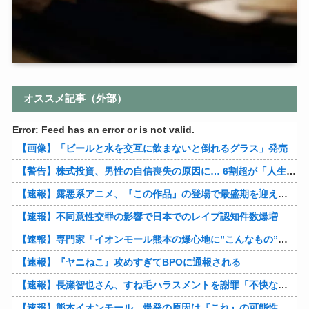
オススメ記事（外部）
Error: Feed has an error or is not valid.
【画像】「ビールと水を交互に飲まないと倒れるグラス」発売
【警告】株式投資、男性の自信喪失の原因に… 6割超が「人生の敗者」自認
【速報】露悪系アニメ、『この作品』の登場で最盛期を迎えてしまう…
【速報】不同意性交罪の影響で日本でのレイプ認知件数爆増
【速報】専門家「イオンモール熊本の爆心地に”こんなもの”があったんだけど…」
【速報】『ヤニねこ』攻めすぎてBPOに通報される
【速報】長瀬智也さん、すね毛ハラスメントを謝罪「不快な思いをさせて申し訳ありませんでした」
【速報】熊本イオンモール、爆発の原因は『これ』の可能性