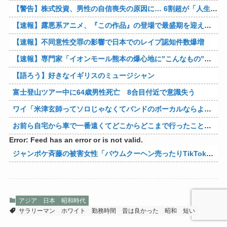
【警告】株式投資、男性の自信喪失の原因に… 6割超が「人生の敗者」自認
【速報】露悪系アニメ、『この作品』の登場で最盛期を迎えてしまう…
【速報】不同意性交罪の影響で日本でのレイプ認知件数爆増
【速報】専門家「イオンモール熊本の爆心地に”こんなもの”があったんだけど…」
【語ろう】好きなイギリスのミュージシャン
富士登山ツアー中に64歳男性死亡 8合目付近で意識失う
ワイ「米津玄師ってソロじゃなくてバンドのボーカルならよかったよね」
お前ら自宅から車で一番遠くてどこからどこまで行ったことある？
Error: Feed has an error or is not valid.
ジャンポケ斉藤の被害女性「バウムクーヘン売ったりTikTokライブしててムカついたから示談しなかった」
アジア
日本
昭和時代
サラリーマン
ホワイト
勤務時間
昔は良かった
昭和
短い