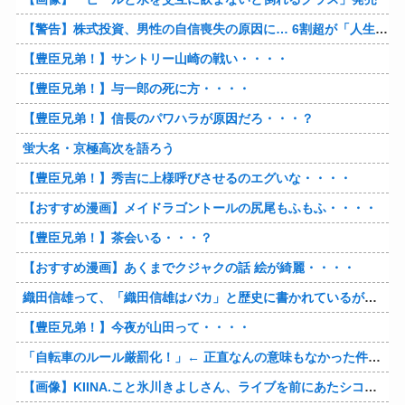
【警告】株式投資、男性の自信喪失の原因に… 6割超が「人生の敗者」自認
【豊臣兄弟！】サントリー山崎の戦い・・・・
【豊臣兄弟！】与一郎の死に方・・・・
【豊臣兄弟！】信長のパワハラが原因だろ・・・？
蛍大名・京極高次を語ろう
【豊臣兄弟！】秀吉に上様呼びさせるのエグいな・・・・
【おすすめ漫画】メイドラゴントールの尻尾もふもふ・・・・
【豊臣兄弟！】茶会いる・・・？
【おすすめ漫画】あくまでクジャクの話 絵が綺麗・・・・
織田信雄って、「織田信雄はバカ」と歴史に書かれているが今まで家が残っているんでバカではないよな？
【豊臣兄弟！】今夜が山田って・・・・
「自転車のルール厳罰化！」← 正直なんの意味もなかった件www
【画像】KIINA.こと氷川きよしさん、ライブを前にあたシコ欲全開www