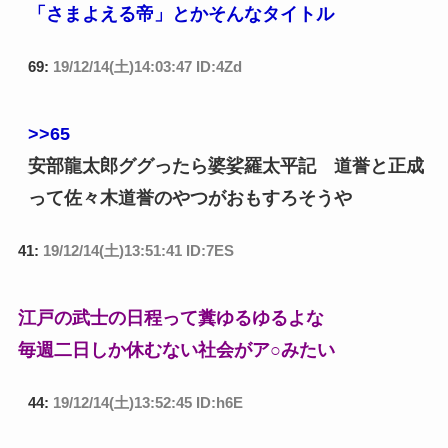
「さまよえる帝」とかそんなタイトル
69:
19/12/14(土)14:03:47 ID:4Zd
>>65
安部龍太郎ググったら婆娑羅太平記 道誉と正成
って佐々木道誉のやつがおもすろそうや
41:
19/12/14(土)13:51:41 ID:7ES
江戸の武士の日程って糞ゆるゆるよな
毎週二日しか休むない社会がア○みたい
44:
19/12/14(土)13:52:45 ID:h6E