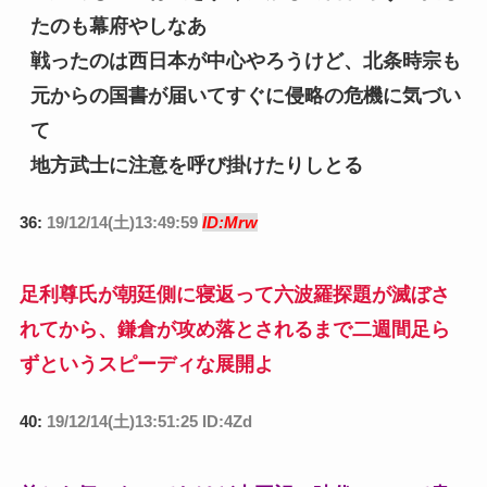
たのも幕府やしなあ
戦ったのは西日本が中心やろうけど、北条時宗も
元からの国書が届いてすぐに侵略の危機に気づい
て
地方武士に注意を呼び掛けたりしとる
36:
19/12/14(土)13:49:59
ID:Mrw
足利尊氏が朝廷側に寝返って六波羅探題が滅ぼさ
れてから、鎌倉が攻め落とされるまで二週間足ら
ずというスピーディな展開よ
40:
19/12/14(土)13:51:25 ID:4Zd