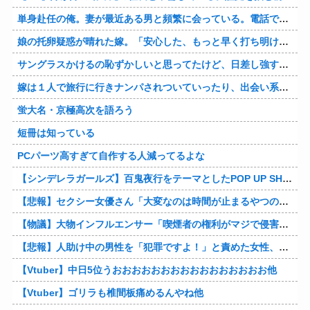
単身赴任の俺。妻が最近ある男と頻繁に会っている。電話で問い詰めた。「好きなのはアナタ、でも会えないのがツライ、寂しいから・・・」妻は、その男と不倫関係に発展した様だ…
娘の托卵疑惑が晴れた嫁。「安心した、もっと早く打ち明けて鑑定しておけばよかった」と。そして「今度こそ家族三人で幸せになりたい」と言い出した！！ごめんこうむるわｗｗ
サングラスかけるの恥ずかしいと思ってたけど、日差し強すぎてサングラスかけ始めたわ
嫁は１人で旅行に行きナンパされついていったり、出会い系で知り合った男と会ったりした。しかも酔っていて避妊もしてなかった。そしてやはり自分には夫しかいないと思ったんだとｗ
蛍大名・京極高次を語ろう
短冊は知っている
PCパーツ高すぎて自作する人減ってるよな
【シンデレラガールズ】百鬼夜行をテーマとしたPOP UP SHOPが東京・大阪にて開催
【悲報】セクシー女優さん「大変なのは時間が止まるやつの撮影」←ばらしてしまうｗ
【物議】大物インフルエンサー「喫煙者の権利がマジで侵害されてる。いくら税金払ってるんだ」他
【悲報】人助け中の男性を「犯罪ですよ！」と責めた女性、警察が来た瞬間逃げる他
【Vtuber】中日5位うおおおおおおおおおおおおおおおお他
【Vtuber】ゴリラも椎間板痛めるんやね他