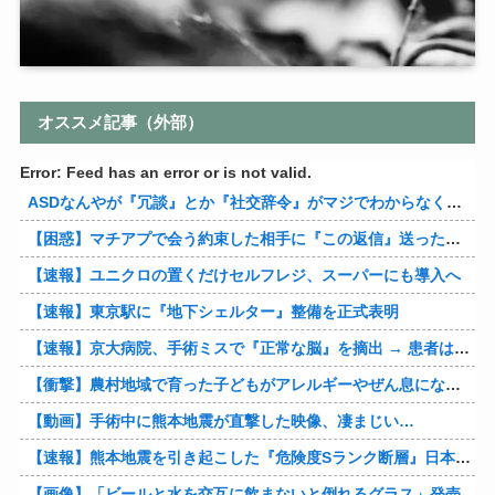
オススメ記事（外部）
Error: Feed has an error or is not valid.
ASDなんやが『冗談』とか『社交辞令』がマジでわからなくて怖い
【困惑】マチアプで会う約束した相手に『この返信』送ったらブロックされたんやが…
【速報】ユニクロの置くだけセルフレジ、スーパーにも導入へ
【速報】東京駅に『地下シェルター』整備を正式表明
【速報】京大病院、手術ミスで『正常な脳』を摘出 → 患者は自発呼吸不可能な植物状態に
【衝撃】農村地域で育った子どもがアレルギーやぜん息になりにくい『農場効果』を引き起こす細菌が判明
【動画】手術中に熊本地震が直撃した映像、凄まじい…
【速報】熊本地震を引き起こした『危険度Sランク断層』日本のド真ん中に10カ所もあると判明
【画像】「ビールと水を交互に飲まないと倒れるグラス」発売