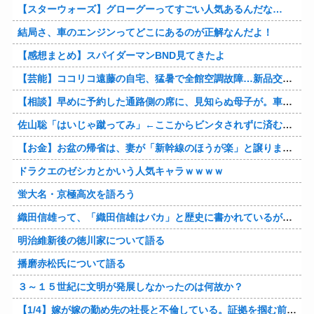
【スターウォーズ】グローグーってすごい人気あるんだな…
結局さ、車のエンジンってどこにあるのが正解なんだよ！
【感想まとめ】スパイダーマンBND見てきたよ
【芸能】ココリコ遠藤の自宅、猛暑で全館空調故障…新品交換費300万円…高額費用に「高すぎる」
【相談】早めに予約した通路側の席に、見知らぬ母子が。車掌の呼びかけにも「目を閉じて無視」して居座られました。無理やり奪われた席は、結局“やったもん勝ち”になってしまうのでしょうか？
佐山聡「はいじゃ蹴ってみ」←ここからビンタされずに済む方法
【お金】お盆の帰省は、妻が「新幹線のほうが楽」と譲りません。東京から大阪まで家族4人だと往復「10万円」近くかかるため、私は車で節約したいのですが、実際の費用はどれくらい違うのでしょうか？
ドラクエのゼシカとかいう人気キャラｗｗｗｗ
蛍大名・京極高次を語ろう
織田信雄って、「織田信雄はバカ」と歴史に書かれているが今まで家が残っているんでバカではないよな？
明治維新後の徳川家について語る
播磨赤松氏について語る
３～１５世紀に文明が発展しなかったのは何故か？
【1/4】嫁が嫁の勤め先の社長と不倫している。証拠を掴む前に嫁から離婚を切り出されたので、ハッタリかまして証拠を握っているフリしたら、向こうから示談話を振ってきたｗ