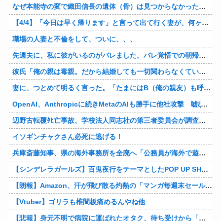
なぜ本能寺の変で織田信長の遺体（骨）は見つからなかったのか
【4/4】「今日は早く帰ります」と言って出て行く妻が、何ヶ月ぶりだろう、見送る私に振り返って手を振っている。罪のなせる気持ちの表れなのか。今日の午後調査員から連絡が入る…
職場の人妻と不倫をして、ついに、、、
先週夫に、私に彼がいるのがバレました。バレ覚悟での朝帰りでしたが・・・ 私は意志を持って彼に抱かれました。その時にはもう結婚生活を終わりにする覚悟が出来ていました。
彼氏「俺の親は毒親。だから結婚しても一切関わらなくていい」私「うん」彼氏「そのかわり俺もお前の親と一切関わらない。結婚の挨拶にも行かない」私「えっ」
妻に、つとめて明るく言った。「たまにはB（俺の親友）も呼んで家で鍋でもしようか。」妻は箸を持つ手をブルブル震わせながら「何でBさんなの？」と。お前の浮気相手だからだよ！！
OpenAI、Anthropicに続きMetaのAIも勝手に他社攻撃 嘘ξけど何これ流行ってんの？
辺野古転覆ﾀﾋ亡事故、学校法人同志社の第三者委員会が調査報告書を公表 … 安全配慮義務違反や安全管理に関する検証を妨げた組織風土の存在を指摘
イソギンチャクさん必死に逃げる！
兵庫斎藤知事、県の海外事務所を全廃へ「公務員が海外で遊ぶためにあるだけ」
【シンデレラガールズ】百鬼夜行をテーマとしたPOP UP SHOPが東京・大阪にて開催
【朗報】Amazon、汗が飛び散る灼熱の「マンガ毎週末セール（50%還元）」を開催！他
【Vtuber】ゴリラも椎間板痛めるんやね他
【悲報】身元不明で病院に運ばれたオタク、待ち受けから「ラブライブ」と呼ばれるｗｗｗｗ他