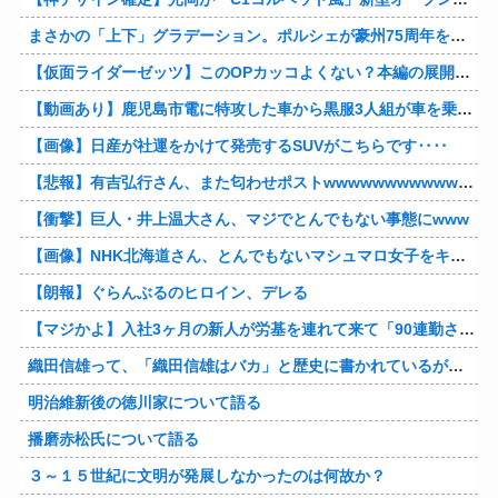
まさかの「上下」グラデーション。ポルシェが豪州75周年を祝う特別モデル「911 Turbo S Land Down Under」を発表、1951年の「見果てぬ夢」が内外装に再現
【仮面ライダーゼッツ】このOPカッコよくない？本編の展開ちゃんと反映してて完成度高いし
【動画あり】鹿児島市電に特攻した車から黒服3人組が車を乗り捨てて逃走
【画像】日産が社運をかけて発売するSUVがこちらです‥‥
【悲報】有吉弘行さん、また匂わせポストwwwwwwwwwwwwwwww
【衝撃】巨人・井上温大さん、マジでとんでもない事態にwww
【画像】NHK北海道さん、とんでもないマシュマロ女子をキャスターに起用してしまうwwwwwwww
【朗報】ぐらんぶるのヒロイン、デレる
【マジかよ】入社3ヶ月の新人が労基を連れて来て「90連勤させられました」「労働基準法違反です」→俺「彼は30連休中ですが?」
織田信雄って、「織田信雄はバカ」と歴史に書かれているが今まで家が残っているんでバカではないよな？
明治維新後の徳川家について語る
播磨赤松氏について語る
３～１５世紀に文明が発展しなかったのは何故か？