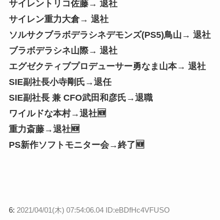
サイレントリコ佐藤→ 退社
サイレン重力大倉→ 退社
ソルサクブラボデラシネデモンズ(PS5)鳥山→ 退社
ブラボデラシネ山際→ 退社
エグゼクティブプロデューサー勇なま山本→ 退社
SIE副社長小寺剛氏→退任
SIE副社長 兼 CFO武田和彦氏→退職
ワイルドな本村→退社🆕
重力斎藤→退社🆕
PS新作ソフトモニター会→終了🆕
6:
2021/04/01(木) 07:54:06.04 ID:eBDfHc4VFUSO