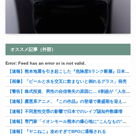
オススメ記事（外部）
Error: Feed has an error or is not valid.
【速報】熊本地震を引き起こした『危険度Sランク断層』日本のド真ん中に10カ所もあると判明
【画像】「ビールと水を交互に飲まないと倒れるグラス」発売
【警告】株式投資、男性の自信喪失の原因に… 6割超が「人生の敗者」自認
【速報】露悪系アニメ、『この作品』の登場で最盛期を迎えてしまう…
【速報】不同意性交罪の影響で日本でのレイプ認知件数爆増
【速報】専門家「イオンモール熊本の爆心地に”こんなもの”があったんだけど…」
【速報】『ヤニねこ』攻めすぎてBPOに通報される