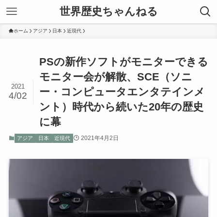
世界歴史ちゃんねる
ホーム
アジア
日本
近現代
PSの新作ソフトがモニターできる
モニター会が解散、SCE（ソニ
2021
ー・コンピュータエンタテインメ
4/02
ント）時代から続いた20年の歴史
に幕
2021年4月2日
アジア
日本
近現代