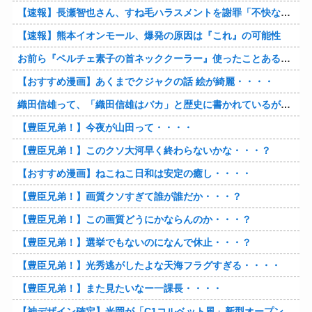
【速報】長瀬智也さん、すね毛ハラスメントを謝罪「不快な思いをさせて申し訳ありませんでした」
【速報】熊本イオンモール、爆発の原因は『これ』の可能性
お前ら『ペルチェ素子の首ネッククーラー』使ったことあるか？
【おすすめ漫画】あくまでクジャクの話 絵が綺麗・・・・
織田信雄って、「織田信雄はバカ」と歴史に書かれているが今まで家が残っているんでバカではないよな？
【豊臣兄弟！】今夜が山田って・・・・
【豊臣兄弟！】このクソ大河早く終わらないかな・・・？
【おすすめ漫画】ねこねこ日和は安定の癒し・・・・
【豊臣兄弟！】画質クソすぎて誰が誰だか・・・？
【豊臣兄弟！】この画質どうにかならんのか・・・？
【豊臣兄弟！】選挙でもないのになんで休止・・・？
【豊臣兄弟！】光秀逃がしたよな天海フラグすぎる・・・・
【豊臣兄弟！】また見たいなー一課長・・・・
【神デザイン確定】光岡が「C1コルベット風」新型オープンカーの最新ティーザー画像を公開、マツダ・ロードスターの信頼性にレトロな外観がドッキング