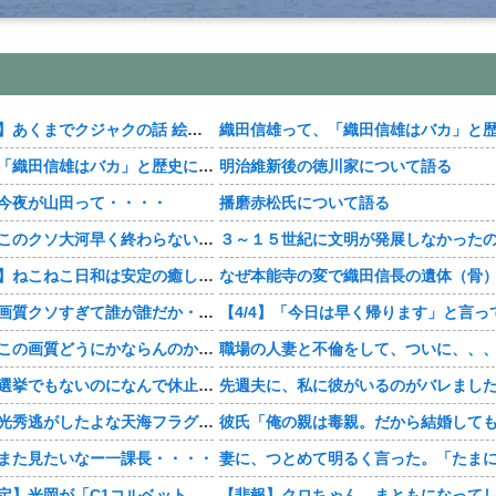
【おすすめ漫画】あくまでクジャクの話 絵が綺麗・・・・
織田信雄って、「織田信雄はバカ」と歴史に書かれているが今まで家が残っているんでバカではないよな？
明治維新後の徳川家について語る
今夜が山田って・・・・
播磨赤松氏について語る
【豊臣兄弟！】このクソ大河早く終わらないかな・・・？
【おすすめ漫画】ねこねこ日和は安定の癒し・・・・
【豊臣兄弟！】画質クソすぎて誰が誰だか・・・？
【豊臣兄弟！】この画質どうにかならんのか・・・？
職場の人妻と不倫をして、ついに、、
【豊臣兄弟！】選挙でもないのになんで休止・・・？
【豊臣兄弟！】光秀逃がしたよな天海フラグすぎる・・・・
また見たいなー一課長・・・・
【神デザイン確定】光岡が「C1コルベット風」新型オープンカーの最新ティーザー画像を公開、マツダ・ロードスターの信頼性にレトロな外観がドッキング
【悲報】クロちゃん、まともになって