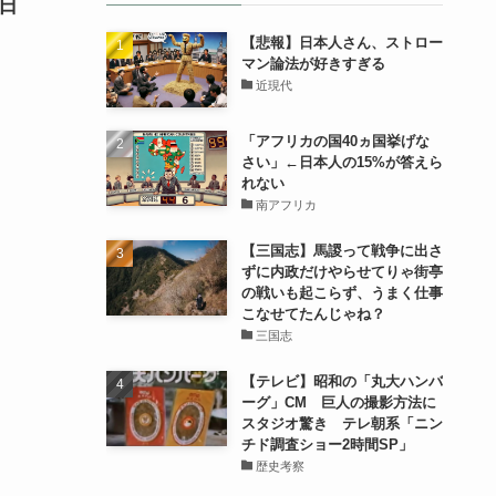
日
【悲報】日本人さん、ストロー
マン論法が好きすぎる
近現代
「アフリカの国40ヵ国挙げな
さい」←日本人の15%が答えら
れない
南アフリカ
【三国志】馬謖って戦争に出さ
ずに内政だけやらせてりゃ街亭
の戦いも起こらず、うまく仕事
こなせてたんじゃね？
三国志
【テレビ】昭和の「丸大ハンバ
ーグ」CM 巨人の撮影方法に
スタジオ驚き テレ朝系「ニン
チド調査ショー2時間SP」
歴史考察