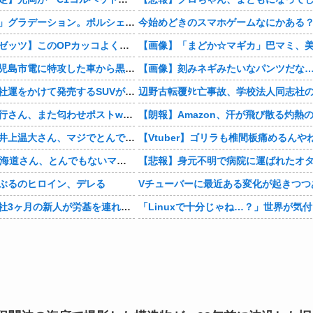
まさかの「上下」グラデーション。ポルシェが豪州75周年を祝う特別モデル「911 Turbo S Land Down Under」を発表、1951年の「見果てぬ夢」が内外装に再現
今始めどきのスマホゲームなにかある
【仮面ライダーゼッツ】このOPカッコよくない？本編の展開ちゃんと反映してて完成度高いし
【動画あり】鹿児島市電に特攻した車から黒服3人組が車を乗り捨てて逃走
【画像】刻みネギみたいなパンツだな
【画像】日産が社運をかけて発売するSUVがこちらです‥‥
【悲報】有吉弘行さん、また匂わせポストwwwwwwwwwwwwwwww
【衝撃】巨人・井上温大さん、マジでとんでもない事態にwww
【Vtuber】ゴリラも椎間板痛めるんや
【画像】NHK北海道さん、とんでもないマシュマロ女子をキャスターに起用してしまうwwwwwwww
ぶるのヒロイン、デレる
Vチューバーに最近ある変化が起きつつ
【マジかよ】入社3ヶ月の新人が労基を連れて来て「90連勤させられました」「労働基準法違反です」→俺「彼は30連休中ですが?」