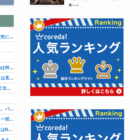
ぁ…」
織田信雄って、「織田信雄はバカ」と歴史に書かれているが今まで家が残っているんでバカではないよな？
３～１５世紀に文明が発展しなかったのは何故か？
なぜ本能寺の変で織田信長の遺体（骨）は見つからなかったのか
【4/4】「今日は早く帰ります」と言って出て行く妻が、何ヶ月ぶりだろう、見送る私に振り返って手を振っている。罪のなせる気持ちの表れなのか。今日の午後調査員から連絡が入る…
、
先週夫に、私に彼がいるのがバレました。バレ覚悟での朝帰りでしたが・・・ 私は意志を持って彼に抱かれました。その時にはもう結婚生活を終わりにする覚悟が出来ていました。
彼氏「俺の親は毒親。だから結婚しても一切関わらなくていい」私「うん」彼氏「そのかわり俺もお前の親と一切関わらない。結婚の挨拶にも行かない」私「えっ」
妻に、つとめて明るく言った。「たまにはB（俺の親友）も呼んで家で鍋でもしようか。」妻は箸を持つ手をブルブル震わせながら「何でBさんなの？」と。お前の浮気相手だからだよ！！
しまう