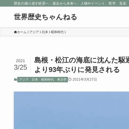
歴史の織り成す絶景へ：過去から未来へ、人物やイベント、哲学、音楽
世界歴史ちゃんねる
ホーム
アジア
日本
昭和時代
島根・松江の海底に沈んた駆
2021
3/25
より93年ぶりに発見される
2021年3月27日
アジア
日本
昭和時代
考古学