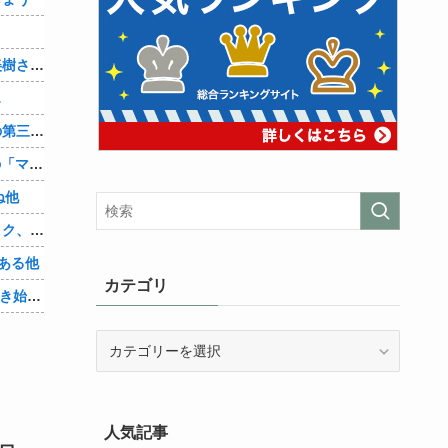
？
【画像】「まどか☆マギカ」巴マミ、美樹さやか、佐倉杏子エロすぎ放課後えんこーハメ撮りどぴゅどぴゅエチエチが最高すぎる❣
…
辺野古転覆ﾀﾋ亡事故、学校法人同志社の第三者委員会が調査報告書を公表 … 安全配慮義務違反や安全管理に関する検証を妨げた組織風土の存在を指摘
【朗報】Amazon、汗が飛び散る灼熱の「マンガ毎週末セール（50%還元）」を開催！他
ね他
【悲報】身元不明で病院に運ばれたオタク、待ち受けから「ラブライブ」と呼ばれるｗｗｗｗ他
ある他
カテゴリ
「Linuxで十分じゃね…？」世界が気付き始める他
カ
テ
ゴ
リ
人気記事