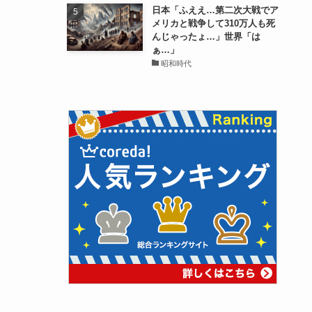
日本「ふええ…第二次大戦でア
メリカと戦争して310万人も死
んじゃったょ…」世界「は
ぁ…」
昭和時代