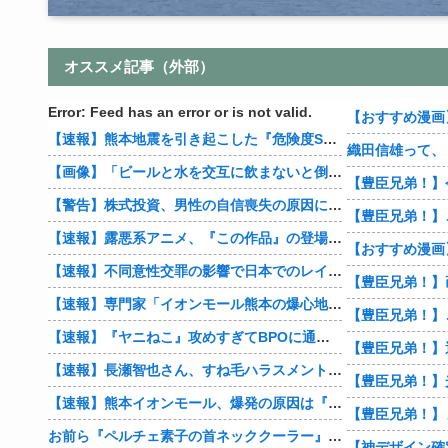
オススメ記事（外部）
Error: Feed has an error or is not valid.
【速報】熊本地震を引き起こした『危険度Sランク断層』日本のド真ん中に10カ所もあると判明
【画像】「ビールと水を交互に飲まないと倒れるグラス」発売
【豊臣兄弟！】
【警告】株式投資、男性の自信喪失の原因に… 6割超が「人生の敗者」自認
【速報】露悪系アニメ、『この作品』の登場で最盛期を迎えてしまう…
【速報】不同意性交罪の影響で日本でのレイプ認知件数爆増
【速報】専門家「イオンモール熊本の爆心地に”こんなもの”があったんだけど…」
【速報】『ヤニねこ』攻めすぎてBPOに通報される
【速報】長瀬智也さん、すね毛ハラスメントを謝罪「不快な思いをさせて申し訳ありませんでした」
【速報】熊本イオンモール、爆発の原因は『これ』の可能性
【豊臣兄弟！】
お前ら『ペルチェ素子の首ネッククーラー』使ったことあるか？