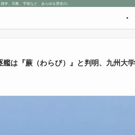
、雑学、宗教、宇宙など、あらゆる歴史の産物に包まれる魅惑の世界を探求しよう
逐艦は『蕨（わらび）』と判明、九州大