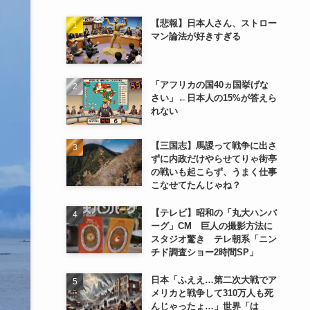
【悲報】日本人さん、ストロー
マン論法が好きすぎる
「アフリカの国40ヵ国挙げな
さい」←日本人の15%が答えら
れない
【三国志】馬謖って戦争に出さ
ずに内政だけやらせてりゃ街亭
の戦いも起こらず、うまく仕事
こなせてたんじゃね？
【テレビ】昭和の「丸大ハンバ
ーグ」CM 巨人の撮影方法に
スタジオ驚き テレ朝系「ニン
チド調査ショー2時間SP」
日本「ふええ…第二次大戦でア
メリカと戦争して310万人も死
んじゃったょ…」世界「は