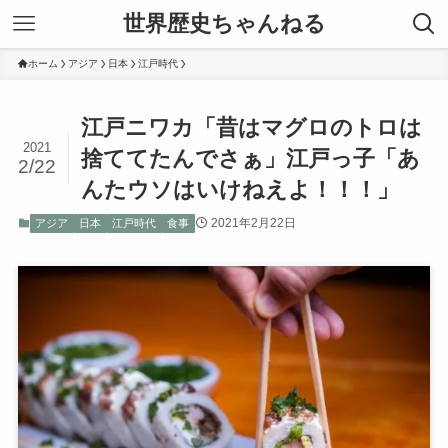
世界歴史ちゃんねる
ホーム
アジア
日本
江戸時代
江戸ニワカ「昔はマグロのトロは
2021
捨ててたんでさぁ」江戸っ子「あ
2/22
んたウソはいけねえよ！！！」
2021年2月22日
アジア
日本
江戸時代
食事