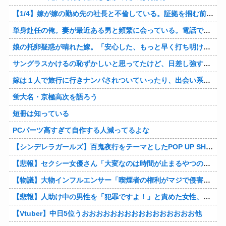
【1/4】嫁が嫁の勤め先の社長と不倫している。証拠を掴む前に嫁から離婚を切り出されたので、ハッタリかまして証拠を握っているフリしたら、向こうから示談話を振ってきたｗ
単身赴任の俺。妻が最近ある男と頻繁に会っている。電話で問い詰めた。「好きなのはアナタ、でも会えないのがツライ、寂しいから・・・」妻は、その男と不倫関係に発展した様だ…
娘の托卵疑惑が晴れた嫁。「安心した、もっと早く打ち明けて鑑定しておけばよかった」と。そして「今度こそ家族三人で幸せになりたい」と言い出した！！ごめんこうむるわｗｗ
サングラスかけるの恥ずかしいと思ってたけど、日差し強すぎてサングラスかけ始めたわ
嫁は１人で旅行に行きナンパされついていったり、出会い系で知り合った男と会ったりした。しかも酔っていて避妊もしてなかった。そしてやはり自分には夫しかいないと思ったんだとｗ
蛍大名・京極高次を語ろう
短冊は知っている
PCパーツ高すぎて自作する人減ってるよな
【シンデレラガールズ】百鬼夜行をテーマとしたPOP UP SHOPが東京・大阪にて開催
【悲報】セクシー女優さん「大変なのは時間が止まるやつの撮影」←ばらしてしまうｗ
【物議】大物インフルエンサー「喫煙者の権利がマジで侵害されてる。いくら税金払ってるんだ」他
【悲報】人助け中の男性を「犯罪ですよ！」と責めた女性、警察が来た瞬間逃げる他
【Vtuber】中日5位うおおおおおおおおおおおおおおおお他