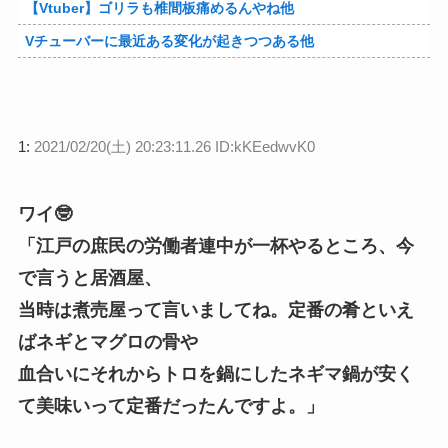
【Vtuber】ゴリラも椎間板痛めるんやね他
Vチューバーに最近ある変化が起きつつある他
1:
2021/02/20(土) 20:23:11.26 ID:kKEedwvK0
ワイ🤓
「江戸の庶民の労働者連中が一杯やるところ、今
で言うと居酒屋、
当時は煮売屋って言いましてね。定番の肴といえ
ばネギとマグロの骨や
血合いにそれからトロを鍋にしたネギマ鍋が安く
て美味いって定番だったんですよ。」