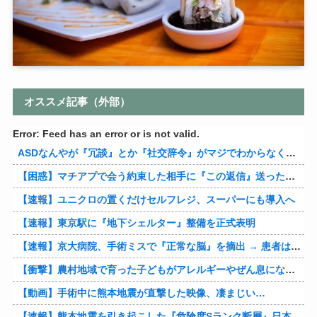
オススメ記事（外部）
Error: Feed has an error or is not valid.
ASDなんやが『冗談』とか『社交辞令』がマジでわからなくて怖い
【困惑】マチアプで会う約束した相手に『この返信』送ったらブロックされたんやが…
【速報】ユニクロの置くだけセルフレジ、スーパーにも導入へ
【速報】東京駅に『地下シェルター』整備を正式表明
【速報】京大病院、手術ミスで『正常な脳』を摘出 → 患者は自発呼吸不可能な植物状態に
【衝撃】農村地域で育った子どもがアレルギーやぜん息になりにくい『農場効果』を引き起こす細菌が判明
【動画】手術中に熊本地震が直撃した映像、凄まじい…
【速報】熊本地震を引き起こした『危険度Sランク断層』日本のド真ん中に10カ所もあると判明