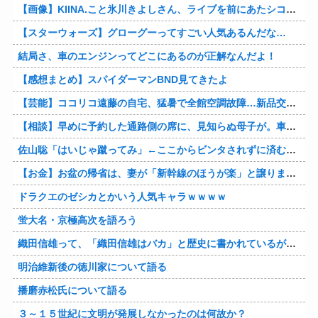
【画像】KIINA.こと氷川きよしさん、ライブを前にあたシコ欲全開www
【スターウォーズ】グローグーってすごい人気あるんだな…
結局さ、車のエンジンってどこにあるのが正解なんだよ！
【感想まとめ】スパイダーマンBND見てきたよ
【芸能】ココリコ遠藤の自宅、猛暑で全館空調故障…新品交換費300万円…高額費用に「高すぎる」
【相談】早めに予約した通路側の席に、見知らぬ母子が。車掌の呼びかけにも「目を閉じて無視」して居座られました。無理やり奪われた席は、結局“やったもん勝ち”になってしまうのでしょうか？
佐山聡「はいじゃ蹴ってみ」←ここからビンタされずに済む方法
【お金】お盆の帰省は、妻が「新幹線のほうが楽」と譲りません。東京から大阪まで家族4人だと往復「10万円」近くかかるため、私は車で節約したいのですが、実際の費用はどれくらい違うのでしょうか？
ドラクエのゼシカとかいう人気キャラｗｗｗｗ
蛍大名・京極高次を語ろう
織田信雄って、「織田信雄はバカ」と歴史に書かれているが今まで家が残っているんでバカではないよな？
明治維新後の徳川家について語る
播磨赤松氏について語る
３～１５世紀に文明が発展しなかったのは何故か？