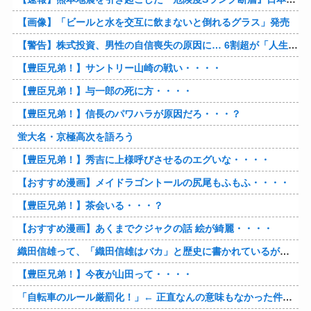
【画像】「ビールと水を交互に飲まないと倒れるグラス」発売
【警告】株式投資、男性の自信喪失の原因に… 6割超が「人生の敗者」自認
【豊臣兄弟！】サントリー山崎の戦い・・・・
【豊臣兄弟！】与一郎の死に方・・・・
【豊臣兄弟！】信長のパワハラが原因だろ・・・？
蛍大名・京極高次を語ろう
【豊臣兄弟！】秀吉に上様呼びさせるのエグいな・・・・
【おすすめ漫画】メイドラゴントールの尻尾もふもふ・・・・
【豊臣兄弟！】茶会いる・・・？
【おすすめ漫画】あくまでクジャクの話 絵が綺麗・・・・
織田信雄って、「織田信雄はバカ」と歴史に書かれているが今まで家が残っているんでバカではないよな？
【豊臣兄弟！】今夜が山田って・・・・
「自転車のルール厳罰化！」← 正直なんの意味もなかった件www