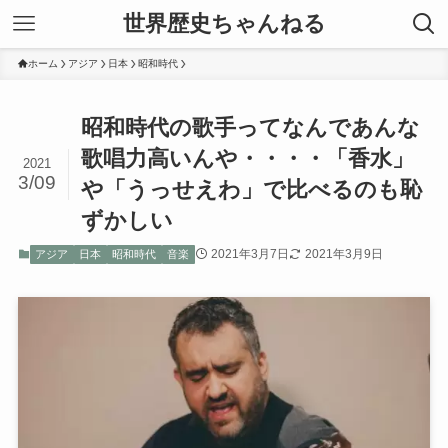
世界歴史ちゃんねる
ホーム
アジア
日本
昭和時代
昭和時代の歌手ってなんであんな
歌唱力高いんや・・・・「香水」
2021
3/09
や「うっせえわ」で比べるのも恥
ずかしい
2021年3月7日
2021年3月9日
アジア
日本
昭和時代
音楽