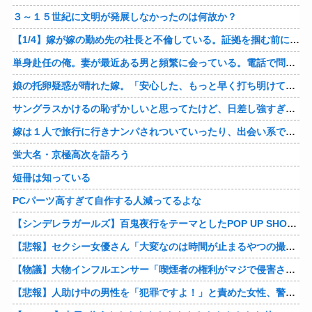
３～１５世紀に文明が発展しなかったのは何故か？
【1/4】嫁が嫁の勤め先の社長と不倫している。証拠を掴む前に嫁から離婚を切り出されたので、ハッタリかまして証拠を握っているフリしたら、向こうから示談話を振ってきたｗ
単身赴任の俺。妻が最近ある男と頻繁に会っている。電話で問い詰めた。「好きなのはアナタ、でも会えないのがツライ、寂しいから・・・」妻は、その男と不倫関係に発展した様だ…
娘の托卵疑惑が晴れた嫁。「安心した、もっと早く打ち明けて鑑定しておけばよかった」と。そして「今度こそ家族三人で幸せになりたい」と言い出した！！ごめんこうむるわｗｗ
サングラスかけるの恥ずかしいと思ってたけど、日差し強すぎてサングラスかけ始めたわ
嫁は１人で旅行に行きナンパされついていったり、出会い系で知り合った男と会ったりした。しかも酔っていて避妊もしてなかった。そしてやはり自分には夫しかいないと思ったんだとｗ
蛍大名・京極高次を語ろう
短冊は知っている
PCパーツ高すぎて自作する人減ってるよな
【シンデレラガールズ】百鬼夜行をテーマとしたPOP UP SHOPが東京・大阪にて開催
【悲報】セクシー女優さん「大変なのは時間が止まるやつの撮影」←ばらしてしまうｗ
【物議】大物インフルエンサー「喫煙者の権利がマジで侵害されてる。いくら税金払ってるんだ」他
【悲報】人助け中の男性を「犯罪ですよ！」と責めた女性、警察が来た瞬間逃げる他