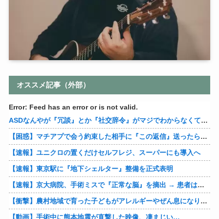
オススメ記事（外部）
Error: Feed has an error or is not valid.
ASDなんやが『冗談』とか『社交辞令』がマジでわからなくて怖い
【困惑】マチアプで会う約束した相手に『この返信』送ったらブロックされたんやが…
【速報】ユニクロの置くだけセルフレジ、スーパーにも導入へ
【速報】東京駅に『地下シェルター』整備を正式表明
【速報】京大病院、手術ミスで『正常な脳』を摘出 → 患者は自発呼吸不可能な植物状態に
【衝撃】農村地域で育った子どもがアレルギーやぜん息になりにくい『農場効果』を引き起こす細菌が判明
【動画】手術中に熊本地震が直撃した映像、凄まじい…