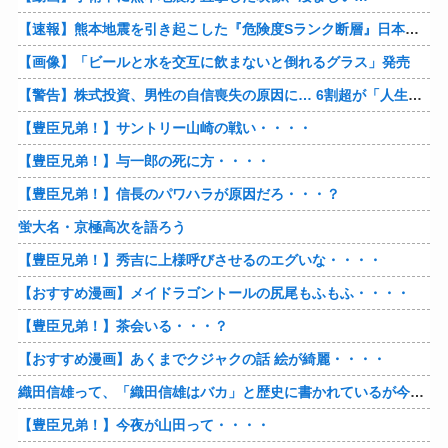
【速報】熊本地震を引き起こした『危険度Sランク断層』日本のド真ん中に10カ所もあると判明
【画像】「ビールと水を交互に飲まないと倒れるグラス」発売
【警告】株式投資、男性の自信喪失の原因に… 6割超が「人生の敗者」自認
【豊臣兄弟！】サントリー山崎の戦い・・・・
【豊臣兄弟！】与一郎の死に方・・・・
【豊臣兄弟！】信長のパワハラが原因だろ・・・？
蛍大名・京極高次を語ろう
【豊臣兄弟！】秀吉に上様呼びさせるのエグいな・・・・
【おすすめ漫画】メイドラゴントールの尻尾もふもふ・・・・
【豊臣兄弟！】茶会いる・・・？
【おすすめ漫画】あくまでクジャクの話 絵が綺麗・・・・
織田信雄って、「織田信雄はバカ」と歴史に書かれているが今まで家が残っているんでバカではないよな？
【豊臣兄弟！】今夜が山田って・・・・