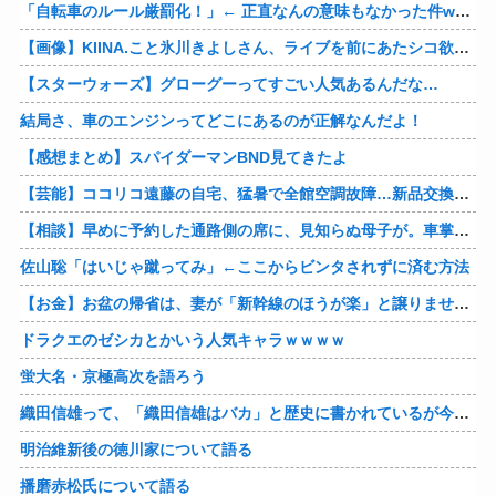
「自転車のルール厳罰化！」← 正直なんの意味もなかった件www
【画像】KIINA.こと氷川きよしさん、ライブを前にあたシコ欲全開www
【スターウォーズ】グローグーってすごい人気あるんだな…
結局さ、車のエンジンってどこにあるのが正解なんだよ！
【感想まとめ】スパイダーマンBND見てきたよ
【芸能】ココリコ遠藤の自宅、猛暑で全館空調故障…新品交換費300万円…高額費用に「高すぎる」
【相談】早めに予約した通路側の席に、見知らぬ母子が。車掌の呼びかけにも「目を閉じて無視」して居座られました。無理やり奪われた席は、結局“やったもん勝ち”になってしまうのでしょうか？
佐山聡「はいじゃ蹴ってみ」←ここからビンタされずに済む方法
【お金】お盆の帰省は、妻が「新幹線のほうが楽」と譲りません。東京から大阪まで家族4人だと往復「10万円」近くかかるため、私は車で節約したいのですが、実際の費用はどれくらい違うのでしょうか？
ドラクエのゼシカとかいう人気キャラｗｗｗｗ
蛍大名・京極高次を語ろう
織田信雄って、「織田信雄はバカ」と歴史に書かれているが今まで家が残っているんでバカではないよな？
明治維新後の徳川家について語る
播磨赤松氏について語る