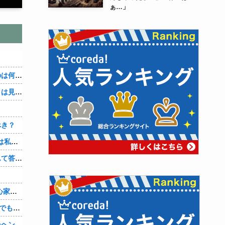
ぁ…」
３～１５世紀に文明が発展しなかったのは何故か？
なぜ本能寺の変で織田信長の遺体（骨）は見つからなかったのか
べき？
【1/2】妻が不倫相手の子を産んだ。妻は私が知らないと思っている。遠方のため会うのは年に数回程度だが、今も不倫相手とは切れていない。そしてまもなく妻は不倫相手に会いに行く…
まんさん「イキそうって言われたらなんて答えるのが一番いい？」
無欲な旦那に比べ 、彼は自信満々で野心家。ポジティブな彼に惹かれバイト後や休みの日に会うようになり、男女の関係になるまで時間はいらなかった… だが彼はただのバカだったｗ
21歳の時に3歳年上の旦那と結婚した。でもその時まだ元彼のこと忘れられなくて、元彼の再アタックに負けて浮気しちゃって… でも結局ばれて旦那の辛そうな姿見て初めて後悔した…
ジャンポケ斉藤の被害女性「バウムクーヘン売ったりTikTokライブしててムカついたから示談しなかった」