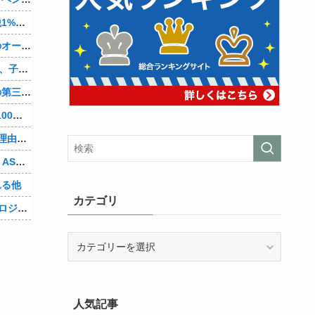
町のお弁当屋さん「申し訳ないが消費税1%になったらその分商品代を値上げするわ」 「うちも！」
【悲報】「コンビニ馬鹿にすんなよ」のオーナー夫婦、不起訴ｗｗｗｗｗｗｗｗ
【朗報】檜山沙耶(おさや)伝説のファン、子供ができたおさやへの正直な気持ちを語るｗ
辺野古転覆ﾀﾋ亡事故、学校法人同志社の第三者委員会が調査報告書を公表 … 安全配慮義務違反や安全管理に関する検証を妨げた組織風土の存在を指摘
【朗報】Amazonで「GANTZ」が全巻100円他
【悲報】人気チケットが1秒で完売する理由、こういうことだったｗｗｗｗ他
【mekPark】由比河ひなみ、初ASMR！ASMRの伸び代あるよ他
れる他
カテゴリ
【Vtuber】新世代VTuber事務所「ウラロジゲームカンパニー」より、ゲームの世界から“逆異世界転生”した5名が8月19日にデビュー！他
カ
テ
ゴ
リ
人気記事