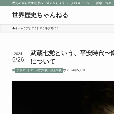
歴史の織り成す絶景へ：過去から未来へ、人物やイベント、哲学、音楽
世界歴史ちゃんねる
ホーム
アジア
日本
平安時代
武蔵七党という、平安時代〜
2024
5/26
について
2024年5月31日
アジア
日本
平安時代
鎌倉時代