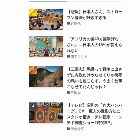
【悲報】日本人さん、ストロー
マン論法が好きすぎる
近現代
「アフリカの国40ヵ国挙げな
さい」←日本人の15%が答えら
れない
南アフリカ
【三国志】馬謖って戦争に出さ
ずに内政だけやらせてりゃ街亭
の戦いも起こらず、うまく仕事
こなせてたんじゃね？
三国志
【テレビ】昭和の「丸大ハンバ
ーグ」CM 巨人の撮影方法に
スタジオ驚き テレ朝系「ニン
チド調査ショー2時間SP」
歴史考察