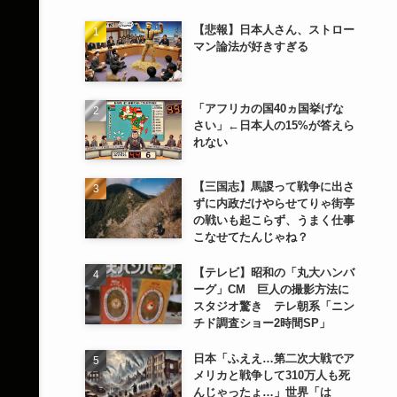
【悲報】日本人さん、ストロー
マン論法が好きすぎる
「アフリカの国40ヵ国挙げな
さい」←日本人の15%が答えら
れない
【三国志】馬謖って戦争に出さ
ずに内政だけやらせてりゃ街亭
の戦いも起こらず、うまく仕事
こなせてたんじゃね？
【テレビ】昭和の「丸大ハンバ
ーグ」CM 巨人の撮影方法に
スタジオ驚き テレ朝系「ニン
チド調査ショー2時間SP」
日本「ふええ…第二次大戦でア
メリカと戦争して310万人も死
んじゃったょ…」世界「は