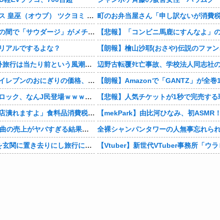
「メガミデバイス 皇巫（オウブ） ツクヨミ レガリア」コトブキヤデビュー…
今、中高生たちの間で「サウダージ」がメチャ流行っているらしい
リアルでするよな？
人生で1度は海外旅行は当たり前という風潮www
【悲報】セブンイレブンのおにぎりの価格、もはや限界を超える
【画像】ブルーロック、なんJ民登場ｗｗｗｗｗ
【社会】「飲食店潰れますよ」食料品消費税“1％減税”の中で上がる懸念 外食は10％で“9％”差に…一方で対象の弁当店でも悲痛な声「値下げできない…」
【速報】ME:I新曲の売上がヤバすぎる結果に・・・
全裸シャンパンタワーの人無事忘れら
【衝撃】0歳児を玄関に置き去りにし旅行に行く弟夫婦「旅行中、1ヶ月世話しろw」18年後に返せと言われ「お前らの子供、捨てたよ?」「は!?」