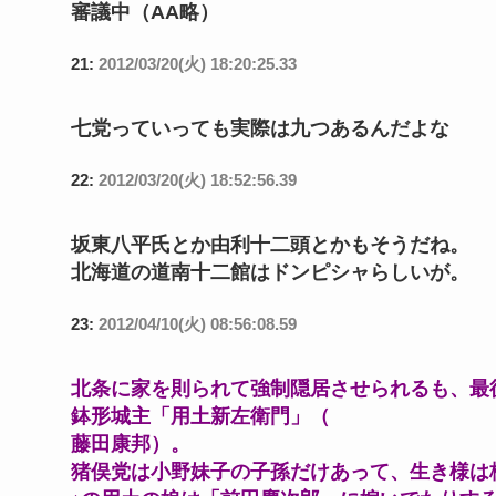
審議中（AA略）
21:
2012/03/20(火) 18:20:25.33
七党っていっても実際は九つあるんだよな
22:
2012/03/20(火) 18:52:56.39
坂東八平氏とか由利十二頭とかもそうだね。
北海道の道南十二館はドンピシャらしいが。
23:
2012/04/10(火) 08:56:08.59
北条に家を則られて強制隠居させられるも、最
鉢形城主「用土新左衛門」（
藤田康邦）。
猪俣党は小野妹子の子孫だけあって、生き様は