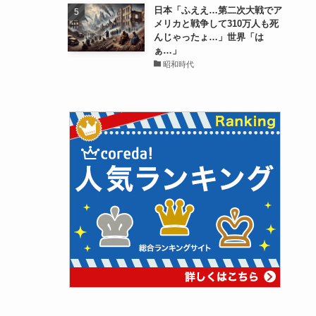
日本「ふええ…第二次大戦でア
メリカと戦争して310万人も死
んじゃったょ…」世界「は
ぁ…」
昭和時代