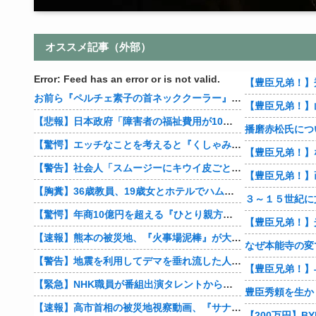
オススメ記事（外部）
Error: Feed has an error or is not valid.
お前ら『ペルチェ素子の首ネッククーラー』使ったことあるか？
【豊臣兄弟！】
【悲報】日本政府「障害者の福祉費用が10年で2倍になったので抑制します」
播磨赤松氏につ
【驚愕】エッチなことを考えると『くしゃみ』が出る人、結構いると判明
【警告】社会人「スムージーにキウイ皮ごと入れよ。これ美容にいいんだよね〜」→ 結果…
【豊臣兄弟！】
【胸糞】36歳教員、19歳女とホテルでハムスター25匹を踏み潰すなどして逮捕
【驚愕】年商10億円を超える『ひとり親方』が激増 Mac miniを大量購入しAIを従業員に
【速報】熊本の被災地、『火事場泥棒』が大暴れ…
【警告】地震を利用してデマを垂れ流した人間、悲惨な末路を迎える…
【緊急】NHK職員が番組出演タレントから性被害 PTSDを発症し休職へ
豊臣秀頼を生か
【速報】高市首相の被災地視察動画、『サナのプロモーションビデオ』すぎて炎上
【200万円】B