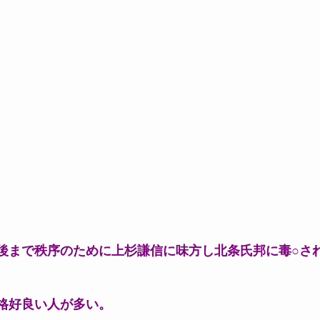
後まで秩序のために上杉謙信に味方し北条氏邦に毒○さ
格好良い人が多い。