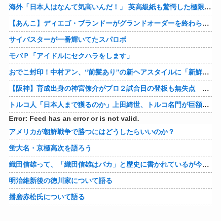
【仰天】ドイツ人「熊本で日本人の底力を見た…!」熊本で生まれて初めて震度7の大地震を経験したドイツ人。直後、日本人たちの行動に衝撃を受けてしまう…
Error: Feed has an error or is not valid.
管理人おすすめサイト
【日向坂46】Zepp Osaka、客席が想像以上にヤバい…
【動画】自動ドアの仕組みを理解した富山のツバメが賢い。
「アニソンで全力で盆踊りして盛り上がる日本人たち。伝統もオタクもこの熱量、素晴らしい」→女さんブチギレ「これを見て『日本の品格が落ちた』と思いま…
海外「日本人はなんて気高いんだ！」 英高級紙も驚愕した極限の中の日本人の姿に世界が衝撃
【あんこ】ディエゴ・ブランドーがグランドオーダーを終わらせるようです【FGO二部】 第１６６話
サイバスターが一番輝いてたスパロボ
モバＰ「アイドルにセクハラをします」
おでこ封印！中村アン、“前髪あり”の新ヘアスタイルに「新鮮でたまらん」の声【画像】
【阪神】育成出身の神宮僚介がプロ２試合目の登板も無失点 ボスラーを三振に ピンチで抑えた