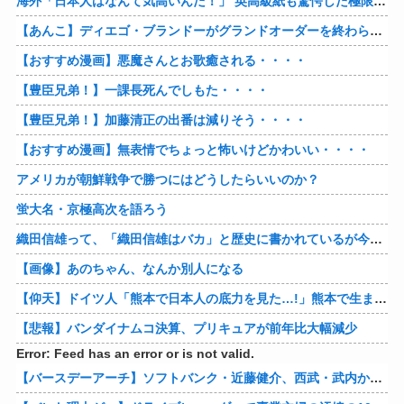
最新News
【日向坂46】Zepp Osaka、客席が想像以上にヤバい…
【動画】自動ドアの仕組みを理解した富山のツバメが賢い。
「アニソンで全力で盆踊りして盛り上がる日本人たち。伝統もオタクもこの熱量、素晴らしい」→女さんブチギレ「これを見て『日本の品格が落ちた』と思いま…
海外「日本人はなんて気高いんだ！」 英高級紙も驚愕した極限の中の日本人の姿に世界が衝撃
【あんこ】ディエゴ・ブランドーがグランドオーダーを終わらせるようです【FGO二部】 第１６６話
【おすすめ漫画】悪魔さんとお歌癒される・・・・
【豊臣兄弟！】一課長死んでしもた・・・・
【豊臣兄弟！】加藤清正の出番は減りそう・・・・
【おすすめ漫画】無表情でちょっと怖いけどかわいい・・・・