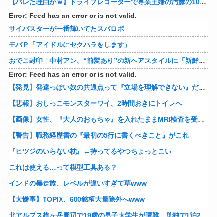
アメリカが朝鮮戦争で勝つにはどうしたらいいのか？
蛍大名・京極高次を語ろう
織田信雄って、「織田信雄はバカ」と歴史に書かれているが今まで家が残っているんでバカではないよな？
【画像】あのちゃん、なんか別人になる
【仰天】ドイツ人「熊本で日本人の底力を見た…!」熊本で生まれて初めて震度7の大地震を経験したドイツ人。直後、日本人たちの行動に衝撃を受けてしまう…
【悲報】バンダイナムコ決算、プリキュアが前年比大幅減少
Error: Feed has an error or is not valid.
【バースデーアーチ】ソフトバンク・近藤健介、西武・武内から第24号先制ソロホームラン！！！！！！！！！！！！！【西武対ソフトバンク20回戦】
【バレた理由がｗ】ドライブレコーダーで専業主婦の汚嫁の10年越し不倫発覚！制裁の詳細がコレｗｗｗｗｗ 他
Error: Feed has an error or is not valid.
サイバスターが一番輝いてたスパロボ
モバＰ「アイドルにセクハラをします」
おでこ封印！中村アン、“前髪あり”の新ヘアスタイルに「新鮮でたまらん」の声【画像】
Error: Feed has an error or is not valid.
【発見】発達っぽい奴の共通点って『立場を理解できない』だよな