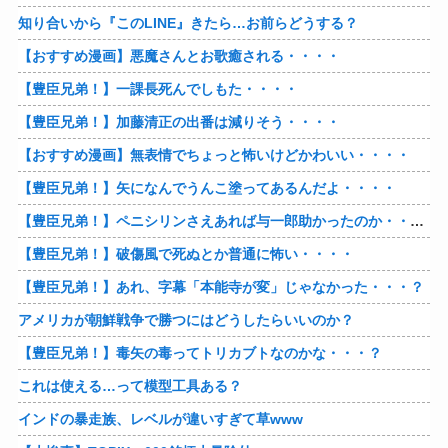
知り合いから『このLINE』きたら…お前らどうする？
【おすすめ漫画】悪魔さんとお歌癒される・・・・
【豊臣兄弟！】一課長死んでしもた・・・・
【豊臣兄弟！】加藤清正の出番は減りそう・・・・
【おすすめ漫画】無表情でちょっと怖いけどかわいい・・・・
【豊臣兄弟！】矢になんでうんこ塗ってあるんだよ・・・・
【豊臣兄弟！】ペニシリンさえあれば与一郎助かったのか・・・？
【豊臣兄弟！】破傷風で死ぬとか普通に怖い・・・・
【豊臣兄弟！】あれ、字幕「本能寺が変」じゃなかった・・・？
アメリカが朝鮮戦争で勝つにはどうしたらいいのか？
【豊臣兄弟！】毒矢の毒ってトリカブトなのかな・・・？
これは使える…って模型工具ある？
インドの暴走族、レベルが違いすぎて草www