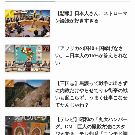
カテゴリ
カ
テ
ゴ
リ
人気記事
【悲報】日本人さん、ストローマ
ン論法が好きすぎる
「アフリカの国40ヵ国挙げなさ
い」←日本人の15%が答えられな