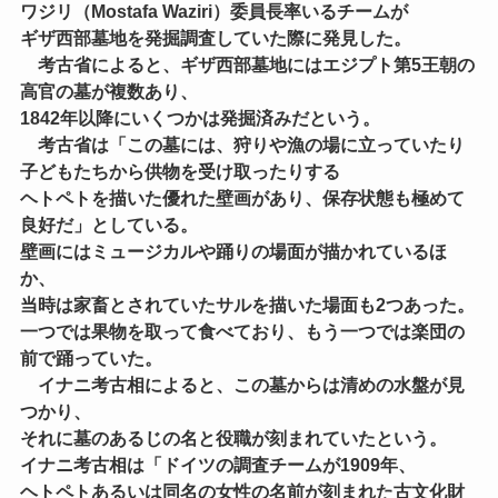
ワジリ（Mostafa Waziri）委員長率いるチームが
ギザ西部墓地を発掘調査していた際に発見した。
考古省によると、ギザ西部墓地にはエジプト第5王朝の
高官の墓が複数あり、
1842年以降にいくつかは発掘済みだという。
考古省は「この墓には、狩りや漁の場に立っていたり
子どもたちから供物を受け取ったりする
ヘトペトを描いた優れた壁画があり、保存状態も極めて
良好だ」としている。
壁画にはミュージカルや踊りの場面が描かれているほ
か、
当時は家畜とされていたサルを描いた場面も2つあった。
一つでは果物を取って食べており、もう一つでは楽団の
前で踊っていた。
イナニ考古相によると、この墓からは清めの水盤が見
つかり、
それに墓のあるじの名と役職が刻まれていたという。
イナニ考古相は「ドイツの調査チームが1909年、
ヘトペトあるいは同名の女性の名前が刻まれた古文化財