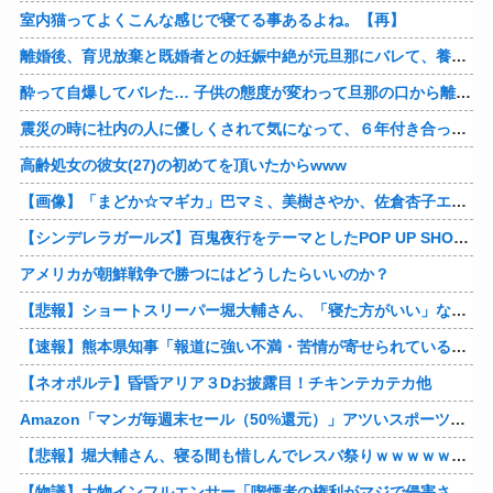
室内猫ってよくこんな感じで寝てる事あるよね。【再】
離婚後、育児放棄と既婚者との妊娠中絶が元旦那にバレて、養育費の支払いが止まった… 私が正社員で働くまで止めると言われてるけど、女として生きたいの。
酔って自爆してバレた… 子供の態度が変わって旦那の口から離婚って言葉が出て、急速に現実に引き戻されたっていうか、あー私本当にしちゃいけないことしてたんだなと思い知った。
震災の時に社内の人に優しくされて気になって、６年付き合った彼に別れを告げました。その時新たな好きな人に夢中で元彼はどうでもよく思えました。今ははっきり言って後悔してます…
高齢処女の彼女(27)の初めてを頂いたからwww
【画像】「まどか☆マギカ」巴マミ、美樹さやか、佐倉杏子エロすぎ放課後えんこーハメ撮りどぴゅどぴゅエチエチが最高すぎる❣
【シンデレラガールズ】百鬼夜行をテーマとしたPOP UP SHOPが東京・大阪にて開催
アメリカが朝鮮戦争で勝つにはどうしたらいいのか？
【悲報】ショートスリーパー堀大輔さん、「寝た方がいい」などと誹謗中傷され配信中に泣き出してしまう
【速報】熊本県知事「報道に強い不満・苦情が寄せられている」→TBSの報道特集がまさにそれな件他
【ネオポルテ】昏昏アリア３Dお披露目！チキンテカテカ他
Amazon「マンガ毎週末セール（50%還元）」アツいスポーツマンガ祭り最終日到来！！！他
【悲報】堀大輔さん、寝る間も惜しんでレスバ祭りｗｗｗｗｗｗｗｗｗｗｗｗｗｗｗｗｗｗｗｗｗｗｗｗ他
【物議】大物インフルエンサー「喫煙者の権利がマジで侵害されてる。いくら税金払ってるんだ」他