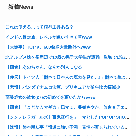
トルコ人「日本人まで獲るのか」上田綺世、トルコ名門が巨額の正式オファー！現地サポが騒然！【海外の反応】
Error: Feed has an error or is not valid.
アメリカが朝鮮戦争で勝つにはどうしたらいいのか？
蛍大名・京極高次を語ろう
織田信雄って、「織田信雄はバカ」と歴史に書かれているが今まで家が残っているんでバカではないよな？
明治維新後の徳川家について語る
播磨赤松氏について語る
新着News
これは使える…って模型工具ある？
インドの暴走族、レベルが違いすぎて草www
【大惨事】TOPIX、600銘柄大量除外へwww
北アルプス槍ヶ岳周辺で19歳の男子大学生が遭難 単独で1泊2日の予定で入山も連絡取れず 警察が9日以降捜索予定