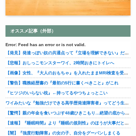
オススメ記事（外部）
Error: Feed has an error or is not valid.
【発見】発達っぽい奴の共通点って『立場を理解できない』だよな
【悲報】おしっこモンスターワイ、2時間おきにトイレへ
【画像】女性、『大人のおもちゃ』を入れたままMRI検査を受けた結果 →
【警告】職務経歴書の『最初の5行に書くべきこと』がこれ
『ヒツジのいらない枕』←持ってるやつちょっとこい
ワイみたいな『勉強だけできる高学歴発達障害者』ってどう生きたらいいんや？
【驚愕】親の年金を食いつぶす48歳ひきこもり…絶望の底から家族を救ったのは『障害基礎年金』だった
【速報】『睡眠時間』より『睡眠の規則性』のほうが大事だと判明
【闇】『強度行動障害』の女の子、自分をグーパンしまくる