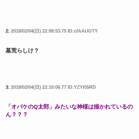
http://afpbb.ismcdn.jp/mwimgs/1/d/120x/img_1d91307
cbc64598079c36ae88b708f4472966.jpg
http://afpbb.ismcdn.jp/mwimgs/6/e/120x/img_6e3f4b80
54428219928a3d3c6625e53897052.jpg
AFP
http://www.afpbb.com/articles/-/3161089
2:
2018/02/04(日) 22:08:53.75 ID:cfAAUGTY
墓荒らしけ？