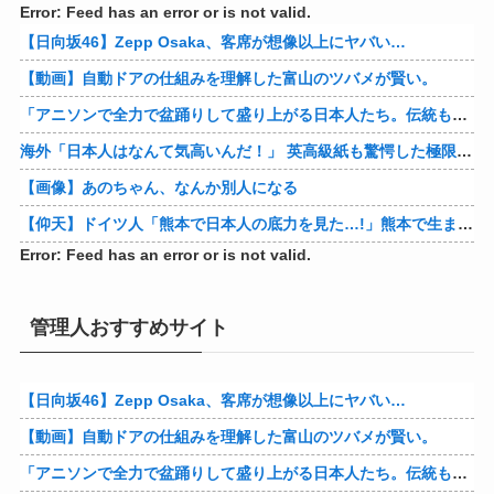
おすすめサイト
Error: Feed has an error or is not valid.
【日向坂46】Zepp Osaka、客席が想像以上にヤバい…
【動画】自動ドアの仕組みを理解した富山のツバメが賢い。
「アニソンで全力で盆踊りして盛り上がる日本人たち。伝統もオタクもこの熱量、素晴らしい」→女さんブチギレ「これを見て『日本の品格が落ちた』と思いま…
海外「日本人はなんて気高いんだ！」 英高級紙も驚愕した極限の中の日本人の姿に世界が衝撃
【画像】あのちゃん、なんか別人になる