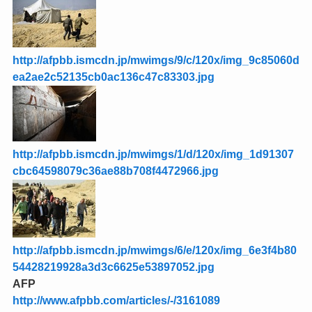
http://afpbb.ismcdn.jp/mwimgs/c/1/120x/img_c1db3a6
cbc6d56f6e42ec223b778dfd686250.jpg
http://afpbb.ismcdn.jp/mwimgs/6/d/120x/img_6d5928c
2d602655f31381408e6a3ff9455759.jpg
http://afpbb.ismcdn.jp/mwimgs/9/c/120x/img_9c85060d
ea2ae2c52135cb0ac136c47c83303.jpg