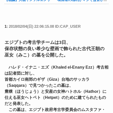
1:
2018/02/04(日) 22:06:15.08 ID:CAP_USER
エジプトの考古学チームは3日、
保存状態の良い希少な壁画で飾られた古代王朝の
巫女（みこ）の墓を公開した。
ハレド・イナニ・エズ（Khaled el-Enany Ezz）考古相
は記者団に対し、
首都カイロ南郊のギザ（Giza）台地のサッカラ
（Saqqara）で見つかったこの墓は、
豊穣（ほうじょう）と安産の女神ハトホル（Hathor）に
仕える巫女ヘトペト（Hetpet）のために建てられたもの
だと発表した。
この墓は、エジプト政府考古学委員会のムスタファ・