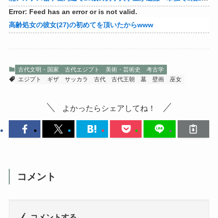
【悲報】おしっこモンスターワイ、2時間おきにトイレへ
【画像】女性、『大人のおもちゃ』を入れたままMRI検査を受けた結果 →
【警告】職務経歴書の『最初の5行に書くべきこと』がこれ
『ヒツジのいらない枕』←持ってるやつちょっとこい
これは使える…って模型工具ある？
インドの暴走族、レベルが違いすぎて草www
【大惨事】TOPIX、600銘柄大量除外へwww
北アルプス槍ヶ岳周辺で19歳の男子大学生が遭難 単独で1泊2日の予定で入山も連絡取れず 警察が9日以降捜索予定
Error: Feed has an error or is not valid.
高齢処女の彼女(27)の初めてを頂いたからwww
古代文明・国家
古代エジプト
美術・芸術史
考古学
エジプト
ギザ
サッカラ
古代
古代王朝
墓
壁画
巫女