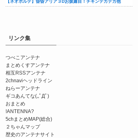
【画像】あのちゃん、なんか別人になる
【仰天】ドイツ人「熊本で日本人の底力を見た…!」熊本で生まれて初めて震度7の大地震を経験したドイツ人。直後、日本人たちの行動に衝撃を受けてしまう…
【悲報】バンダイナムコ決算、プリキュアが前年比大幅減少
高齢処女の彼女(27)の初めてを頂いたからwww
【画像】「まどか☆マギカ」巴マミ、美樹さやか、佐倉杏子エロすぎ放課後えんこーハメ撮りどぴゅどぴゅエチエチが最高すぎる❣
【シンデレラガールズ】百鬼夜行をテーマとしたPOP UP SHOPが東京・大阪にて開催
【速報】熊本県知事「報道に強い不満・苦情が寄せられている」→TBSの報道特集がまさにそれな件他
【ネオポルテ】昏昏アリア３Dお披露目！チキンテカテカ他
リンク集
つべこアンテナ