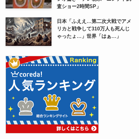
い
【三国志】馬謖って戦争に出さず
に内政だけやらせてりゃ街亭の戦
いも起こらず、うまく仕事こなせ
てたんじゃね？
【テレビ】昭和の「丸大ハンバー
グ」CM 巨人の撮影方法にスタ
ジオ驚き テレ朝系「ニンチド調
査ショー2時間SP」
日本「ふええ…第二次大戦でアメ
リカと戦争して310万人も死んじ
ゃったょ…」世界「はぁ…」