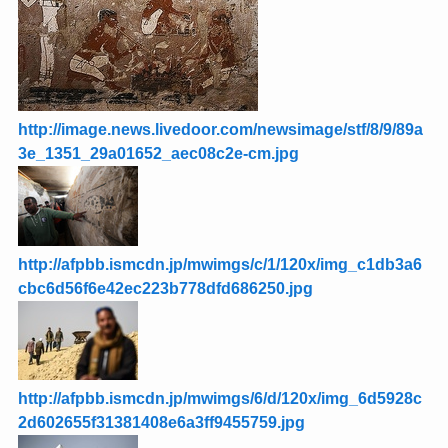
http://afpbb.ismcdn.jp/mwimgs/a/f/700×460/img_afb86
4e29e1dc5578398d66b87648a3a281215.jpg
http://image.news.livedoor.com/newsimage/stf/8/9/89a
3e_1351_29a01652_aec08c2e-cm.jpg