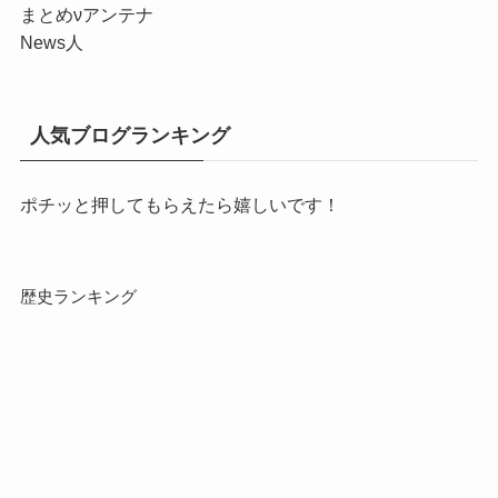
まとめくすアンテナ
相互RSSアンテナ
2chnaviヘッドライン
ねらーアンテナ
ギコあんてな(,,ﾟДﾟ)
おまとめ
!ANTENNA?
5chまとめMAP(総合)
２ちゃんマップ
歴史のアンテナサイト
まとめνアンテナ
News人
人気ブログランキング
ポチッと押してもらえたら嬉しいです！