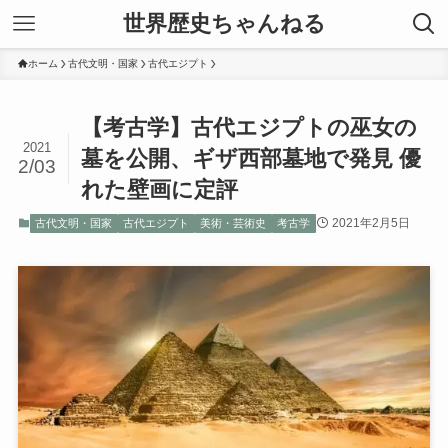
世界歴史ちゃんねる
ホーム
古代文明・国家
古代エジプト
【考古学】古代エジプトの巫女の
2021
墓を公開、ギザ西部墓地で発見 優
2/03
れた壁画に定評
2021年2月5日
古代文明・国家
古代エジプト
美術・芸術史
考古学