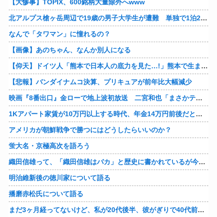
【大惨事】TOPIX、600銘柄大量除外へwww
北アルプス槍ヶ岳周辺で19歳の男子大学生が遭難 単独で1泊2日の予定で入山も連絡取れず 警察が9日以降捜索予定
なんで「タワマン」に憧れるの？
【画像】あのちゃん、なんか別人になる
【仰天】ドイツ人「熊本で日本人の底力を見た…!」熊本で生まれて初めて震度7の大地震を経験したドイツ人。直後、日本人たちの行動に衝撃を受けてしまう…
【悲報】バンダイナムコ決算、プリキュアが前年比大幅減少
映画『8番出口』金ローで地上波初放送 二宮和也「まさかテレビにまで迷い込んでしまうとは」
1Kアパート家賃が10万円以上する時代、年金14万円前後だと賃貸の人は無理じゃね？
アメリカが朝鮮戦争で勝つにはどうしたらいいのか？
蛍大名・京極高次を語ろう
織田信雄って、「織田信雄はバカ」と歴史に書かれているが今まで家が残っているんでバカではないよな？
明治維新後の徳川家について語る
播磨赤松氏について語る
まだ3ヶ月経ってないけど、私が20代後半、彼がぎりで40代前半でＷ不倫中。計画している彼との二泊三日の旅行、早く行けるといいな♪