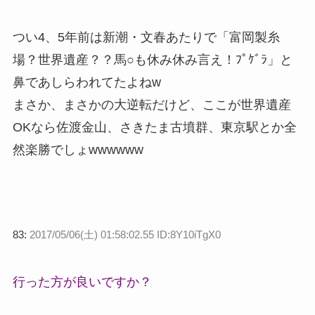
つい4、5年前は新潮・文春あたりで「富岡製糸
場？世界遺産？？馬○も休み休み言え！ﾌﾟｹﾞﾗ」と
鼻であしらわれてたよねw
まさか、まさかの大逆転だけど、ここが世界遺産
OKなら佐渡金山、さきたま古墳群、東京駅とか全
然楽勝でしょwwwwww
83:
2017/05/06(土) 01:58:02.55 ID:8Y10iTgX0
行った方が良いですか？