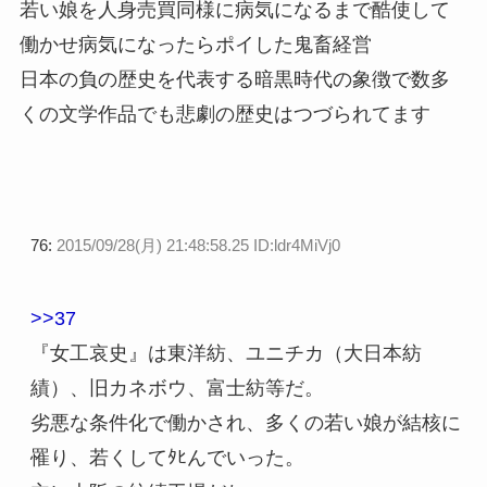
若い娘を人身売買同様に病気になるまで酷使して
働かせ病気になったらポイした鬼畜経営
日本の負の歴史を代表する暗黒時代の象徴で数多
くの文学作品でも悲劇の歴史はつづられてます
76:
2015/09/28(月) 21:48:58.25 ID:ldr4MiVj0
>>37
『女工哀史』は東洋紡、ユニチカ（大日本紡
績）、旧カネボウ、富士紡等だ。
劣悪な条件化で働かされ、多くの若い娘が結核に
罹り、若くしてﾀﾋんでいった。