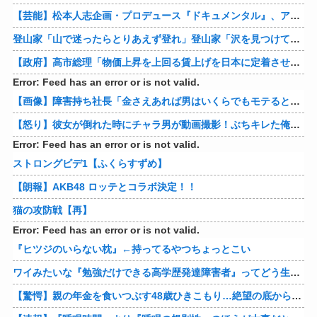
【芸能】松本人志企画・プロデュース『ドキュメンタル』、アメリカで初の制作が決定
登山家「山で迷ったらとりあえず登れ」登山家「沢を見つけて下山しろ」←これ結局どっちが正解なの？
【政府】高市総理「物価上昇を上回る賃上げを日本に定着させる」 国家公務員月給3.51％増へ 人事院の勧告を受け
Error: Feed has an error or is not valid.
【画像】障害持ち社長「金さえあれば男はいくらでもモテるという事を証明してる」
【怒り】彼女が倒れた時にチャラ男が動画撮影！ぶちキレた俺がしたことｗｗｗｗ 他
Error: Feed has an error or is not valid.
ストロングビデ1【ふくらすずめ】
【朗報】AKB48 ロッテとコラボ決定！！
猫の攻防戦【再】
Error: Feed has an error or is not valid.
『ヒツジのいらない枕』←持ってるやつちょっとこい
ワイみたいな『勉強だけできる高学歴発達障害者』ってどう生きたらいいんや？
【驚愕】親の年金を食いつぶす48歳ひきこもり…絶望の底から家族を救ったのは『障害基礎年金』だった