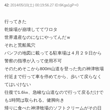
42:
2014/05/10(土) 00:19:56.27 ID:6Kga1gP+0
行ってきた
乾燥場が崩壊しててワロタ
世界遺産なのになにやってんだｗ
それと荒船風穴
パンフの地図に載ってる駐車場は４月２９日から
警察の指導が入って使用不可
そのためそこから800m山道を登った先の神津牧場
付近まで行って車を停めてから、歩いて戻らなく
てはいけない
往復で1.6㎞、急峻な山道なので行って戻るだけで
も1時間は取られる。健脚向き
帰りに食べた神津牧場のソフトクリームがその日