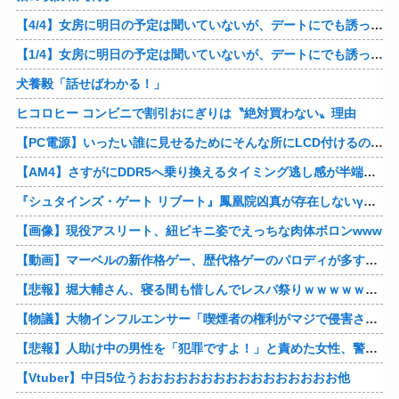
【4/4】女房に明日の予定は聞いていないが、デートにでも誘ってみる。多分断られるはずだ。間男と会うからね。はいはいどうぞ思う存分お楽しみください。そのうち地獄に落してやるわ！
【1/4】女房に明日の予定は聞いていないが、デートにでも誘ってみる。多分断られるはずだ。間男と会うからね。はいはいどうぞ思う存分お楽しみください。そのうち地獄に落してやるわ！
犬養毅「話せばわかる！」
ヒコロヒー コンビニで割引おにぎりは〝絶対買わない〟理由
【PC電源】いったい誰に見せるためにそんな所にLCD付けるのかな
【AM4】さすがにDDR5へ乗り換えるタイミング逃し感が半端ない
『シュタインズ・ゲート リブート』鳳凰院凶真が存在しないγ（ガンマ）世界線が追加される
【画像】現役アスリート、紐ビキニ姿でえっちな肉体ボロンwww
【動画】マーベルの新作格ゲー、歴代格ゲーのパロディが多すぎて話題にwwwwwww
【悲報】堀大輔さん、寝る間も惜しんでレスバ祭りｗｗｗｗｗｗｗｗｗｗｗｗｗｗｗｗｗｗｗｗｗｗｗｗ他
【物議】大物インフルエンサー「喫煙者の権利がマジで侵害されてる。いくら税金払ってるんだ」他
【悲報】人助け中の男性を「犯罪ですよ！」と責めた女性、警察が来た瞬間逃げる他
【Vtuber】中日5位うおおおおおおおおおおおおおおおお他