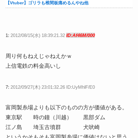
【Vtuber】ゴリラも椎間板痛めるんやね他
1:
2012/08/15(水) 18:39:21.32
ID:Af46M/000
周り何もねえじゃねえかｗ
上信電鉄の料金高いし
7:
2012/09/27(木) 23:01:32.26 ID:UyMhlF/E0
富岡製糸場よりも以下のものの方が価値がある。
東京駅 時の鐘（川越） 黒部ダム
江ノ島 埼玉古墳群 犬吠崎
というかそもそも富岡製糸場に価値はないと思う