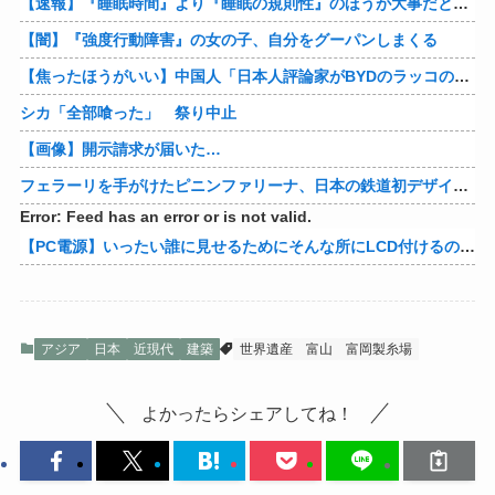
【速報】『睡眠時間』より『睡眠の規則性』のほうが大事だと判明
【闇】『強度行動障害』の女の子、自分をグーパンしまくる
【焦ったほうがいい】中国人「日本人評論家がBYDのラッコの装備を褒めてるけど中国では基本的な装備やぞ…？」
シカ「全部喰った」 祭り中止
【画像】開示請求が届いた…
フェラーリを手がけたピニンファリーナ、日本の鉄道初デザイン。南海電鉄が新たな空港特急をなにわ筋線へ導入
Error: Feed has an error or is not valid.
【PC電源】いったい誰に見せるためにそんな所にLCD付けるのかな
アジア
日本
近現代
建築
世界遺産
富山
富岡製糸場
よかったらシェアしてね！