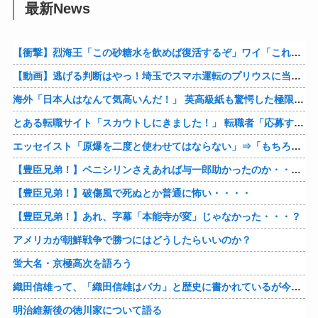
最新News
【衝撃】烈海王「この砂糖水を飲めば復活するぞ」ワイ「これはトンデモ理論やろなぁ」ﾍﾟﾗ←結果ｗｗｗｗ
【動画】逃げる判断はやっ！埼玉でスマホ運転のプリウスに当て逃げされる車載。
海外「日本人はなんて気高いんだ！」 英高級紙も驚愕した極限の中の日本人の姿に世界が衝撃
とある転職サイト「スカウトしにきました！」 転職者「応募するわ！」 → 結果ｗｗｗｗｗ
エッセイスト「原爆を二度と使わせてはならない」⇒「もちろん中国の核も非難する？」⇒「中国の核は綺麗な核！」
【豊臣兄弟！】ペニシリンさえあれば与一郎助かったのか・・・？
【豊臣兄弟！】破傷風で死ぬとか普通に怖い・・・・
【豊臣兄弟！】あれ、字幕「本能寺が変」じゃなかった・・・？
アメリカが朝鮮戦争で勝つにはどうしたらいいのか？
蛍大名・京極高次を語ろう
織田信雄って、「織田信雄はバカ」と歴史に書かれているが今まで家が残っているんでバカではないよな？
明治維新後の徳川家について語る