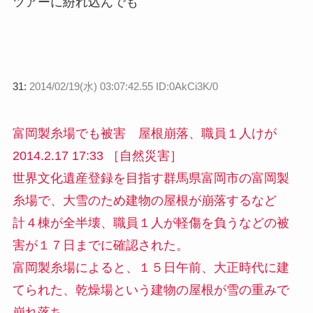
ツアーに紛れ込んでも
31:
2014/02/19(水) 03:07:42.55 ID:0AkCi3K/0
富岡製糸場でも被害 屋根崩落、職員１人けが
2014.2.17 17:33 ［自然災害］
世界文化遺産登録を目指す群馬県富岡市の富岡製
糸場で、大雪のため建物の屋根が崩落するなど
計４棟が全半壊、職員１人が軽傷を負うなどの被
害が１７日までに確認された。
富岡製糸場によると、１５日午前、大正時代に建
てられた、乾燥場という建物の屋根が雪の重みで
崩れ落ち、