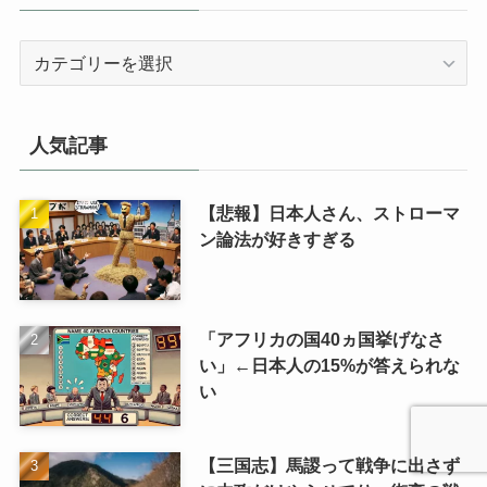
カ
テ
ゴ
リ
人気記事
【悲報】日本人さん、ストローマ
ン論法が好きすぎる
「アフリカの国40ヵ国挙げなさ
い」←日本人の15%が答えられな
い
【三国志】馬謖って戦争に出さず