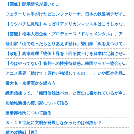
【画像】開示請求が届いた…
フェラーリを手がけたピニンファリーナ、日本の鉄道初デザイン。南海電鉄が新たな空港特急をなにわ筋線へ導入
【ミツバチ注意報】やっぱりアメリカンマッスルはこうじゃないとな・・・。ダッジが「直6ツインターボ、600馬力」の新型「チャージャー ”スーパービー”」を発表
【芸能】松本人志企画・プロデュース『ドキュメンタル』、アメリカで初の制作が決定
登山家「山で迷ったらとりあえず登れ」登山家「沢を見つけて下山しろ」←これ結局どっちが正解なの？
【政府】高市総理「物価上昇を上回る賃上げを日本に定着させる」 国家公務員月給3.51％増へ 人事院の勧告を受け
【今はやってない】審判への性接待疑惑…韓国サッカー協会が声明「現在は一切発生していない」
アニメ業界「助けて！原作が枯渇してるの！」←いや既存作品の2期やったら良いよね？
蛍大名・京極高次を語ろう
織田信雄って、「織田信雄はバカ」と歴史に書かれているが今まで家が残っているんでバカではないよな？
明治維新後の徳川家について語る
播磨赤松氏について語る
３～１５世紀に文明が発展しなかったのは何故か？
猫の攻防戦【再】