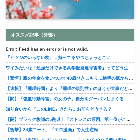
オススメ記事（外部）
Error: Feed has an error or is not valid.
『ヒツジのいらない枕』←持ってるやつちょっとこい
ワイみたいな『勉強だけできる高学歴発達障害者』ってどう生きたらいいんや？
【驚愕】親の年金を食いつぶす48歳ひきこもり…絶望の底から家族を救ったのは『障害基礎年金』だった
【速報】『睡眠時間』より『睡眠の規則性』のほうが大事だと判明
【闇】『強度行動障害』の女の子、自分をグーパンしまくる
知り合いから『このLINE』きたら…お前らどうする？
【闇】ブラック教師の5割以上「ストレスの原因、第一位がこれ」
【衝撃】34歳ニート、『エロ漫画』で人生逆転