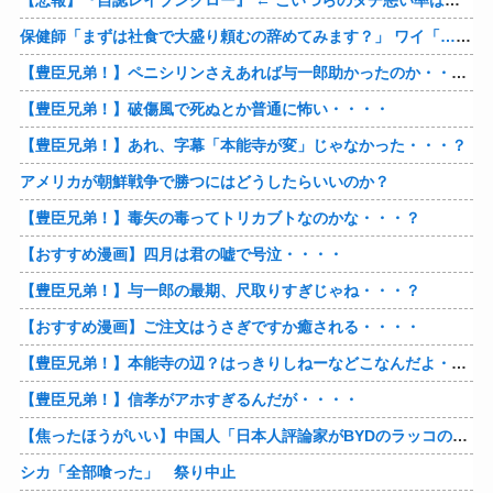
【悲報】『自認レイブンクロー』 ← こいつらのタチ悪い率は異常
保健師「まずは社食で大盛り頼むの辞めてみます？」 ワイ「…食っちゃいけないものを売ってるのか？」
【豊臣兄弟！】ペニシリンさえあれば与一郎助かったのか・・・？
【豊臣兄弟！】破傷風で死ぬとか普通に怖い・・・・
【豊臣兄弟！】あれ、字幕「本能寺が変」じゃなかった・・・？
アメリカが朝鮮戦争で勝つにはどうしたらいいのか？
【豊臣兄弟！】毒矢の毒ってトリカブトなのかな・・・？
【おすすめ漫画】四月は君の嘘で号泣・・・・
【豊臣兄弟！】与一郎の最期、尺取りすぎじゃね・・・？
【おすすめ漫画】ご注文はうさぎですか癒される・・・・
【豊臣兄弟！】本能寺の辺？はっきりしねーなどこなんだよ・・・・
【豊臣兄弟！】信孝がアホすぎるんだが・・・・
【焦ったほうがいい】中国人「日本人評論家がBYDのラッコの装備を褒めてるけど中国では基本的な装備やぞ…？」
シカ「全部喰った」 祭り中止