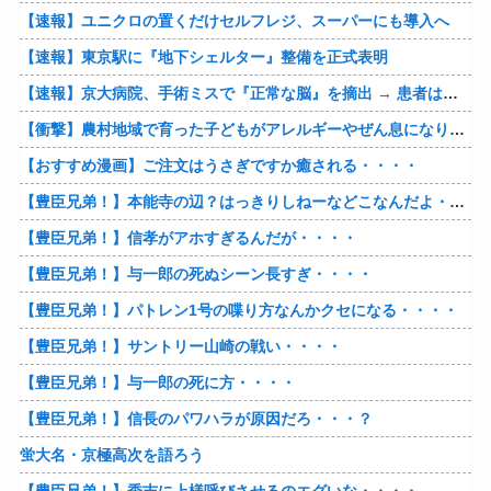
【速報】ユニクロの置くだけセルフレジ、スーパーにも導入へ
【速報】東京駅に『地下シェルター』整備を正式表明
【速報】京大病院、手術ミスで『正常な脳』を摘出 → 患者は自発呼吸不可能な植物状態に
【衝撃】農村地域で育った子どもがアレルギーやぜん息になりにくい『農場効果』を引き起こす細菌が判明
【おすすめ漫画】ご注文はうさぎですか癒される・・・・
【豊臣兄弟！】本能寺の辺？はっきりしねーなどこなんだよ・・・・
【豊臣兄弟！】信孝がアホすぎるんだが・・・・
【豊臣兄弟！】与一郎の死ぬシーン長すぎ・・・・
【豊臣兄弟！】パトレン1号の喋り方なんかクセになる・・・・
【豊臣兄弟！】サントリー山崎の戦い・・・・
【豊臣兄弟！】与一郎の死に方・・・・
【豊臣兄弟！】信長のパワハラが原因だろ・・・？
蛍大名・京極高次を語ろう