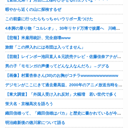
【豊臣兄弟！】秀吉に上様呼びさせるのエグいな・・・・
暇やから近くの山に探検するぜ
この前森に行ったらちっちゃいウリボー見つけた
4本脚の乗り物「コルレオ」、30年リヤド万博で披露へ 川崎重工が35年発売目指す
【悲報】米雇用統計、完全崩壊www
旅館「この押入れには布団は入ってません」
【芸能】レインボー池田直人＆元読売テレビ・佐藤佳奈アナが結婚
男の子「モモンガの声優ってどんな人なんだろ」→ググる
【画像】村重杏奈さん(30)のお胸がコチラwwwwwwwwwwww
デジモンがここにきて過去最高益、2000年のアニメ放送当時を上回る
【東大調査】「外国人受け入れ反対」大幅増 若い世代で多く
蛍大名・京極高次を語ろう
織田信雄って、「織田信雄はバカ」と歴史に書かれているが今まで家が残っているんでバカではないよな？
明治維新後の徳川家について語る