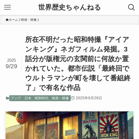
世界歴史ちゃんねる
ホーム
映画・映像
所在不明だった昭和特撮『アイア
ンキング』ネガフィルム発掘。3
話分が版権元の玄関前に何故か置
2025
9/29
かれていた。都市伝説「最終回で
ウルトラマンが町を壊して番組終
了」で有名な作品
2025年9月29日
アジア
日本
昭和時代
映画・映像