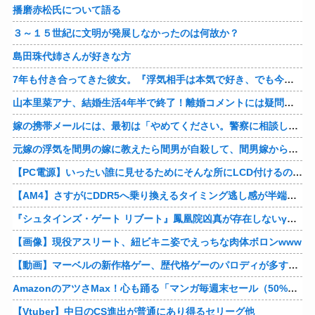
播磨赤松氏について語る
３～１５世紀に文明が発展しなかったのは何故か？
島田珠代姉さんが好きな方
7年も付き合ってきた彼女。『浮気相手は本気で好き、でも今の生活は壊したくない。あなたは家族で、浮気相手は恋人。それじゃ駄目なの？』人の心なんて持ってなかったｗ
山本里菜アナ、結婚生活4年半で終了！離婚コメントには疑問の声
嫁の携帯メールには、最初は「やめてください。警察に相談します」とかだったけど、最近は「昨日もすごかった。間君のが中でビクピｋ（ｒｙ」とｗ しかも羽目鳥も満載だった！
元嫁の浮気を間男の嫁に教えたら間男が自殺して、間男嫁から感謝されつつ元嫁に『いつ死ぬの？』と笑顔で言われた衝撃
【PC電源】いったい誰に見せるためにそんな所にLCD付けるのかな
【AM4】さすがにDDR5へ乗り換えるタイミング逃し感が半端ない
『シュタインズ・ゲート リブート』鳳凰院凶真が存在しないγ（ガンマ）世界線が追加される
【画像】現役アスリート、紐ビキニ姿でえっちな肉体ボロンwww
【動画】マーベルの新作格ゲー、歴代格ゲーのパロディが多すぎて話題にwwwwwww
AmazonのアツさMax！心も踊る「マンガ毎週末セール（50%還元）」2日目襲来！他
【Vtuber】中日のCS進出が普通にあり得るセリーグ他