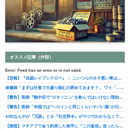
オススメ記事（外部）
Error: Feed has an error or is not valid.
【悲報】『自認レイブンクロー』 ← こいつらのタチ悪い率は異常
保健師「まずは社食で大盛り頼むの辞めてみます？」 ワイ「…食っちゃいけないものを売ってるのか？」
【警告】医師『熱中症で”ロキソニン”を飲んではいけない理由がこれ』
【警告】医師「米国では”ヘロインと同じくらいヤバい薬”が日本では平気で処方されてる」
ASDなんやが『冗談』とか『社交辞令』がマジでわからなくて怖い
【困惑】マチアプで会う約束した相手に『この返信』送ったらブロックされたんやが…