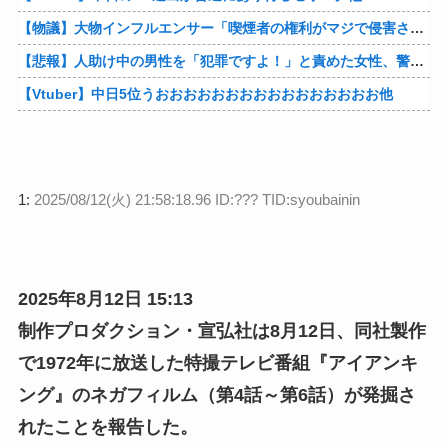
【物議】大物インフルエンサー「喫煙者の権利がマジで侵害されてる。いくら税金払ってるんだ」他
【悲報】人助け中の男性を「犯罪ですよ！」と責めた女性、警察が来た瞬間逃げる他
【Vtuber】中日5位うおおおおおおおおおおおおおおおお他
1:
2025/08/12(火) 21:58:18.96 ID:??? TID:syoubainin
2025年8月12日 15:13
制作プロダクション・宣弘社は8月12日、同社製作
で1972年に放送した特撮テレビ番組『アイアンキ
ング』のネガフィルム（第4話～第6話）が発掘さ
れたことを報告した。