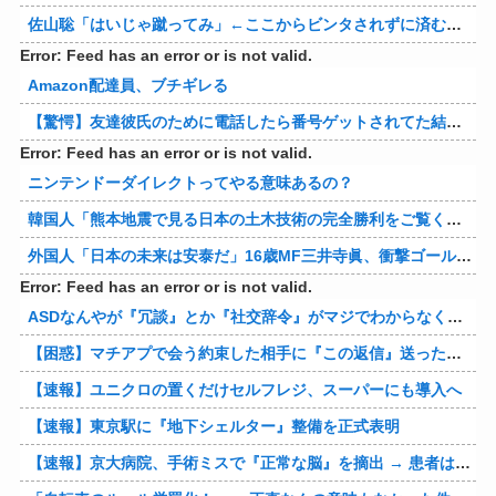
佐山聡「はいじゃ蹴ってみ」←ここからビンタされずに済む方法
Error: Feed has an error or is not valid.
Amazon配達員、ブチギレる
【驚愕】友達彼氏のために電話したら番号ゲットされてた結果ｗｗｗｗ 他
Error: Feed has an error or is not valid.
ニンテンドーダイレクトってやる意味あるの？
韓国人「熊本地震で見る日本の土木技術の完全勝利をご覧ください」→「これはすごいわ」「こういうのを見ると日本人は何か適当に作る感じがしない・・・」「あれがまさに経験値である」
外国人「日本の未来は安泰だ」16歳MF三井寺眞、衝撃ゴール！久保建英超え歴代2位の記録！3得点に絡む活躍で海外絶賛！【海外の反応】
Error: Feed has an error or is not valid.
ASDなんやが『冗談』とか『社交辞令』がマジでわからなくて怖い
【困惑】マチアプで会う約束した相手に『この返信』送ったらブロックされたんやが…
【速報】ユニクロの置くだけセルフレジ、スーパーにも導入へ
【速報】東京駅に『地下シェルター』整備を正式表明
【速報】京大病院、手術ミスで『正常な脳』を摘出 → 患者は自発呼吸不可能な植物状態に