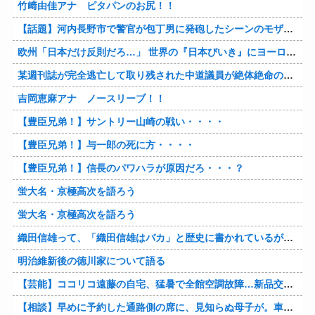
竹﨑由佳アナ ピタパンのお尻！！
【話題】河内長野市で警官が包丁男に発砲したシーンのモザ無し映像が公開される。
欧州「日本だけ反則だろ…」 世界の『日本びいき』にヨーロッパ全土から不満の声
某週刊誌が完全逃亡して取り残された中道議員が絶体絶命の窮地、「今度は宏池会に矛先を向けたか……」と節操の無さに呆れる人が続出
吉岡恵麻アナ ノースリーブ！！
【豊臣兄弟！】サントリー山崎の戦い・・・・
【豊臣兄弟！】与一郎の死に方・・・・
【豊臣兄弟！】信長のパワハラが原因だろ・・・？
蛍大名・京極高次を語ろう
蛍大名・京極高次を語ろう
織田信雄って、「織田信雄はバカ」と歴史に書かれているが今まで家が残っているんでバカではないよな？
明治維新後の徳川家について語る
【芸能】ココリコ遠藤の自宅、猛暑で全館空調故障…新品交換費300万円…高額費用に「高すぎる」
【相談】早めに予約した通路側の席に、見知らぬ母子が。車掌の呼びかけにも「目を閉じて無視」して居座られました。無理やり奪われた席は、結局“やったもん勝ち”になってしまうのでしょうか？