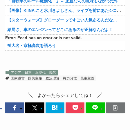
「自転車のルール厳罰化！」← 正直なんの意味もなかった件www
【画像】KIINA.こと氷川きよしさん、ライブを前にあたシコ欲全開www
【スターウォーズ】グローグーってすごい人気あるんだな…
結局さ、車のエンジンってどこにあるのが正解なんだよ！
Error: Feed has an error or is not valid.
蛍大名・京極高次を語ろう
アジア
日本
近現代
現代
国家運営
国民主権
政治理論
権力分散
民主主義
よかったらシェアしてね！