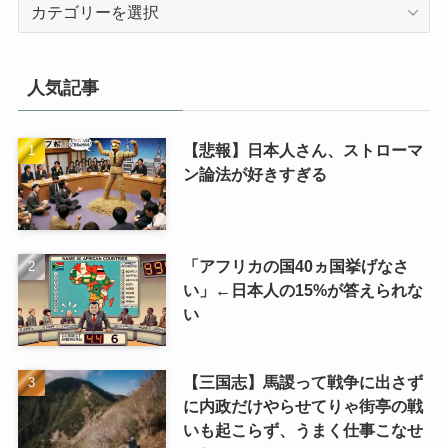
カ
テ
ゴ
リ
人気記事
【悲報】日本人さん、ストローマ
ン論法が好きすぎる
「アフリカの国40ヵ国挙げなさ
い」←日本人の15%が答えられな
い
【三国志】馬謖って戦争に出さず
に内政だけやらせてりゃ街亭の戦
いも起こらず、うまく仕事こなせ