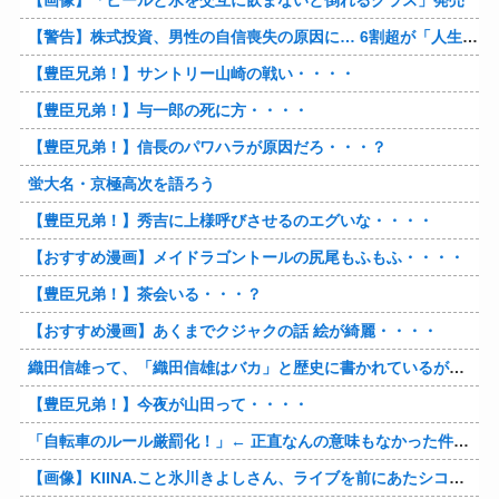
【画像】「ビールと水を交互に飲まないと倒れるグラス」発売
【警告】株式投資、男性の自信喪失の原因に… 6割超が「人生の敗者」自認
【豊臣兄弟！】サントリー山崎の戦い・・・・
【豊臣兄弟！】与一郎の死に方・・・・
【豊臣兄弟！】信長のパワハラが原因だろ・・・？
蛍大名・京極高次を語ろう
【豊臣兄弟！】秀吉に上様呼びさせるのエグいな・・・・
【おすすめ漫画】メイドラゴントールの尻尾もふもふ・・・・
【豊臣兄弟！】茶会いる・・・？
【おすすめ漫画】あくまでクジャクの話 絵が綺麗・・・・
織田信雄って、「織田信雄はバカ」と歴史に書かれているが今まで家が残っているんでバカではないよな？
【豊臣兄弟！】今夜が山田って・・・・
「自転車のルール厳罰化！」← 正直なんの意味もなかった件www
【画像】KIINA.こと氷川きよしさん、ライブを前にあたシコ欲全開www