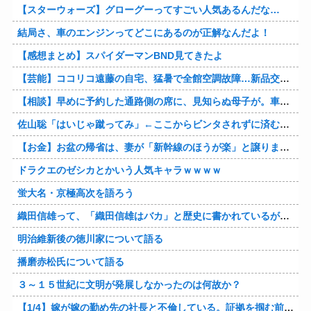
【スターウォーズ】グローグーってすごい人気あるんだな…
結局さ、車のエンジンってどこにあるのが正解なんだよ！
【感想まとめ】スパイダーマンBND見てきたよ
【芸能】ココリコ遠藤の自宅、猛暑で全館空調故障…新品交換費300万円…高額費用に「高すぎる」
【相談】早めに予約した通路側の席に、見知らぬ母子が。車掌の呼びかけにも「目を閉じて無視」して居座られました。無理やり奪われた席は、結局“やったもん勝ち”になってしまうのでしょうか？
佐山聡「はいじゃ蹴ってみ」←ここからビンタされずに済む方法
【お金】お盆の帰省は、妻が「新幹線のほうが楽」と譲りません。東京から大阪まで家族4人だと往復「10万円」近くかかるため、私は車で節約したいのですが、実際の費用はどれくらい違うのでしょうか？
ドラクエのゼシカとかいう人気キャラｗｗｗｗ
蛍大名・京極高次を語ろう
織田信雄って、「織田信雄はバカ」と歴史に書かれているが今まで家が残っているんでバカではないよな？
明治維新後の徳川家について語る
播磨赤松氏について語る
３～１５世紀に文明が発展しなかったのは何故か？
【1/4】嫁が嫁の勤め先の社長と不倫している。証拠を掴む前に嫁から離婚を切り出されたので、ハッタリかまして証拠を握っているフリしたら、向こうから示談話を振ってきたｗ