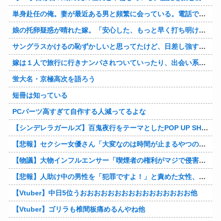
単身赴任の俺。妻が最近ある男と頻繁に会っている。電話で問い詰めた。「好きなのはアナタ、でも会えないのがツライ、寂しいから・・・」妻は、その男と不倫関係に発展した様だ…
娘の托卵疑惑が晴れた嫁。「安心した、もっと早く打ち明けて鑑定しておけばよかった」と。そして「今度こそ家族三人で幸せになりたい」と言い出した！！ごめんこうむるわｗｗ
サングラスかけるの恥ずかしいと思ってたけど、日差し強すぎてサングラスかけ始めたわ
嫁は１人で旅行に行きナンパされついていったり、出会い系で知り合った男と会ったりした。しかも酔っていて避妊もしてなかった。そしてやはり自分には夫しかいないと思ったんだとｗ
蛍大名・京極高次を語ろう
短冊は知っている
PCパーツ高すぎて自作する人減ってるよな
【シンデレラガールズ】百鬼夜行をテーマとしたPOP UP SHOPが東京・大阪にて開催
【悲報】セクシー女優さん「大変なのは時間が止まるやつの撮影」←ばらしてしまうｗ
【物議】大物インフルエンサー「喫煙者の権利がマジで侵害されてる。いくら税金払ってるんだ」他
【悲報】人助け中の男性を「犯罪ですよ！」と責めた女性、警察が来た瞬間逃げる他
【Vtuber】中日5位うおおおおおおおおおおおおおおおお他
【Vtuber】ゴリラも椎間板痛めるんやね他