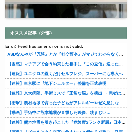
オススメ記事（外部）
Error: Feed has an error or is not valid.
ASDなんやが『冗談』とか『社交辞令』がマジでわからなくて怖い
【困惑】マチアプで会う約束した相手に『この返信』送ったらブロックされたんやが…
【速報】ユニクロの置くだけセルフレジ、スーパーにも導入へ
【速報】東京駅に『地下シェルター』整備を正式表明
【速報】京大病院、手術ミスで『正常な脳』を摘出 → 患者は自発呼吸不可能な植物状態に
【衝撃】農村地域で育った子どもがアレルギーやぜん息になりにくい『農場効果』を引き起こす細菌が判明
【動画】手術中に熊本地震が直撃した映像、凄まじい…
【速報】熊本地震を引き起こした『危険度Sランク断層』日本のド真ん中に10カ所もあると判明