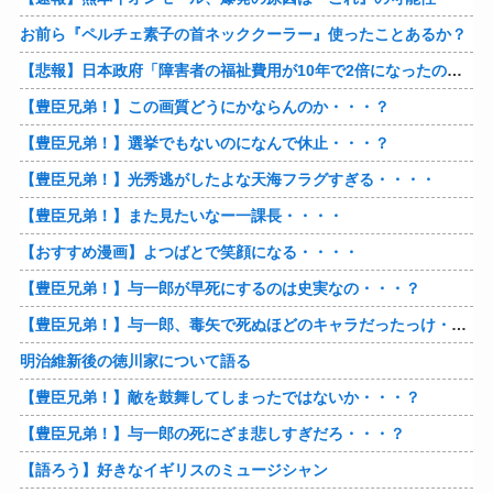
お前ら『ペルチェ素子の首ネッククーラー』使ったことあるか？
【悲報】日本政府「障害者の福祉費用が10年で2倍になったので抑制します」
【豊臣兄弟！】この画質どうにかならんのか・・・？
【豊臣兄弟！】選挙でもないのになんで休止・・・？
【豊臣兄弟！】光秀逃がしたよな天海フラグすぎる・・・・
【豊臣兄弟！】また見たいなー一課長・・・・
【おすすめ漫画】よつばとで笑顔になる・・・・
【豊臣兄弟！】与一郎が早死にするのは史実なの・・・？
【豊臣兄弟！】与一郎、毒矢で死ぬほどのキャラだったっけ・・・・
明治維新後の徳川家について語る
【豊臣兄弟！】敵を鼓舞してしまったではないか・・・？
【豊臣兄弟！】与一郎の死にざま悲しすぎだろ・・・？
【語ろう】好きなイギリスのミュージシャン