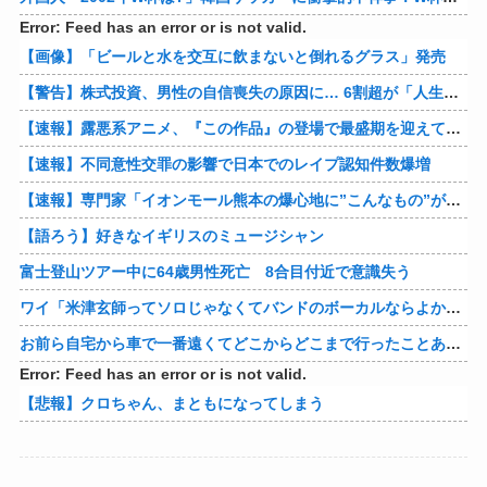
Error: Feed has an error or is not valid.
【画像】「ビールと水を交互に飲まないと倒れるグラス」発売
【警告】株式投資、男性の自信喪失の原因に… 6割超が「人生の敗者」自認
【速報】露悪系アニメ、『この作品』の登場で最盛期を迎えてしまう…
【速報】不同意性交罪の影響で日本でのレイプ認知件数爆増
【速報】専門家「イオンモール熊本の爆心地に”こんなもの”があったんだけど…」
【語ろう】好きなイギリスのミュージシャン
富士登山ツアー中に64歳男性死亡 8合目付近で意識失う
ワイ「米津玄師ってソロじゃなくてバンドのボーカルならよかったよね」
お前ら自宅から車で一番遠くてどこからどこまで行ったことある？
Error: Feed has an error or is not valid.
【悲報】クロちゃん、まともになってしまう