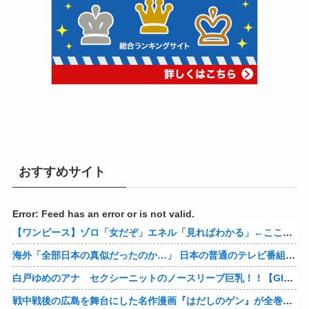
おすすめサイト
Error: Feed has an error or is not valid.
【ワンピース】ゾロ「女だぞ」エネル「見ればわかる」←ここ好きすぎるｗｗｗｗｗｗｗｗｗｗｗｗｗ
海外「全部日本の真似だったのか…」 日本の普通のテレビ番組が最新SNSの数十年先を行っていたと話題に
白戸ゆめのアナ セクシーニットのノースリーブ巨乳！！【GIF動画あり】
戦中戦後の広島を舞台にした名作漫画『はだしのゲン』が全巻50％オフで買える激安セール開催！！このチャンスを見逃すな！！