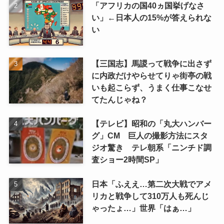
「アフリカの国40ヵ国挙げなさ
い」←日本人の15%が答えられな
い
【三国志】馬謖って戦争に出さず
に内政だけやらせてりゃ街亭の戦
いも起こらず、うまく仕事こなせ
てたんじゃね？
【テレビ】昭和の「丸大ハンバー
グ」CM 巨人の撮影方法にスタ
ジオ驚き テレ朝系「ニンチド調
査ショー2時間SP」
日本「ふええ…第二次大戦でアメ
リカと戦争して310万人も死んじ
ゃったょ…」世界「はぁ…」