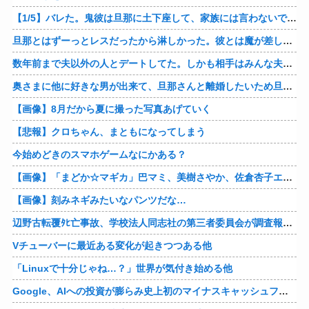
【1/5】バレた。鬼彼は旦那に土下座して、家族には言わないで下さいって…。いつの間にか子供も出来ていたようで私はドン引きでした。→お前の旦那はお前にドン引きだよｗ
旦那とはずーっとレスだったから淋しかった。彼とは魔が差したというか恋に恋してしまって… 結婚してくれ！って言われたけど、それは彼が毎日色々したいだけ。やっと目が覚めた。
数年前まで夫以外の人とデートしてた。しかも相手はみんな夫の仕事関係の人。例えるなら夫はサッカーチームの管理栄養士、デート相手複数人は全員そのサッカーチーム選手みたいな。
奥さまに他に好きな男が出来て、旦那さんと離婚したいため旦那さんのＤＶをでっちあげて、まんまと周りを騙している話を聞いたのは、未来の鬼女たちだったｗ
【画像】8月だから夏に撮った写真あげていく
【悲報】クロちゃん、まともになってしまう
今始めどきのスマホゲームなにかある？
【画像】「まどか☆マギカ」巴マミ、美樹さやか、佐倉杏子エロすぎ放課後えんこーハメ撮りどぴゅどぴゅエチエチが最高すぎる❣
【画像】刻みネギみたいなパンツだな…
辺野古転覆ﾀﾋ亡事故、学校法人同志社の第三者委員会が調査報告書を公表 … 安全配慮義務違反や安全管理に関する検証を妨げた組織風土の存在を指摘
Vチューバーに最近ある変化が起きつつある他
「Linuxで十分じゃね…？」世界が気付き始める他
Google、AIへの投資が膨らみ史上初のマイナスキャッシュフローに陥る他