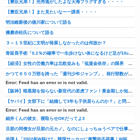
【豊臣兄弟！】光秀逃がしたよな天海フラグすぎる・・・・
【豊臣兄弟！】また見たいなー一課長・・・・
明治維新後の徳川家について語る
播磨赤松氏について語る
３～１５世紀に文明が発展しなかったのは何故か？
骨延長手術「0.2％の確率で一生歩けない体になるけど足が10cm伸びます」←コスパ良すぎるだろ
【経済】女性の労働力率は北欧並みも「低賃金依存」の限界 団塊世代の完全引退で、企業が迫られる“最後の選択”
かつて６５０万部を誇った「週刊少年ジャンプ」、発行部数が初の100万部割れ
Error: Feed has an error or is not valid.
【阪神】暗黒期を知らない新世代の若虎ファン！黄金期しか知らない現代のファン事情と驚きのリアル
【ヤバイ】女部下に「結婚して3年も子供居らんのか？」と問い詰めた結果ｗｗｗｗ 他
Error: Feed has an error or is not valid.
細井くんの彼女、寝取らせOKだってよ3
旦那の同僚女が旦那の元カノ。なのにしょっちゅうペアで仕事してて遅くまで残業したり二人で出張に行ったり。なんで「今度の出張は一人で行く」って嘘つくのかな
外国人「2002年W杯は?」韓国サッカーに衝撃的不祥事！W杯予選でレフリーへの性的接待発覚！海外騒然！【海外の反応】