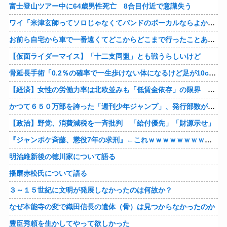
富士登山ツアー中に64歳男性死亡 8合目付近で意識失う
ワイ「米津玄師ってソロじゃなくてバンドのボーカルならよかったよね」
お前ら自宅から車で一番遠くてどこからどこまで行ったことある？
【仮面ライダーマイス】「十二支同盟」とも戦うらしいけど
骨延長手術「0.2％の確率で一生歩けない体になるけど足が10cm伸びます」←コスパ良すぎるだろ
【経済】女性の労働力率は北欧並みも「低賃金依存」の限界 団塊世代の完全引退で、企業が迫られる“最後の選択”
かつて６５０万部を誇った「週刊少年ジャンプ」、発行部数が初の100万部割れ
【政治】野党、消費減税を一斉批判 「給付優先」「財源示せ」
『ジャンポケ斉藤、懲役7年の求刑』←これｗｗｗｗｗｗｗｗｗｗｗｗｗｗｗｗｗｗ
明治維新後の徳川家について語る
播磨赤松氏について語る
３～１５世紀に文明が発展しなかったのは何故か？
なぜ本能寺の変で織田信長の遺体（骨）は見つからなかったのか
豊臣秀頼を生かしてやって欲しかった