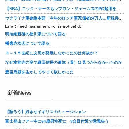
【NBA】ニック・ナースもレブロン・ジェームズのPG起用を示唆か
ウクライナ軍参謀本部「今年のロシア軍死傷者24万人…新規兵力の募集規模を上回る」！
Error: Feed has an error or is not valid.
明治維新後の徳川家について語る
播磨赤松氏について語る
３～１５世紀に文明が発展しなかったのは何故か？
なぜ本能寺の変で織田信長の遺体（骨）は見つからなかったのか
豊臣秀頼を生かしてやって欲しかった
新着News
【語ろう】好きなイギリスのミュージシャン
富士登山ツアー中に64歳男性死亡 8合目付近で意識失う