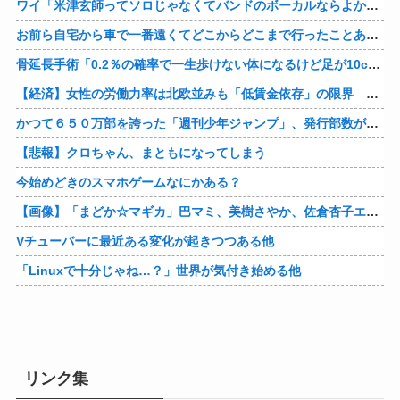
ワイ「米津玄師ってソロじゃなくてバンドのボーカルならよかったよね」
お前ら自宅から車で一番遠くてどこからどこまで行ったことある？
骨延長手術「0.2％の確率で一生歩けない体になるけど足が10cm伸びます」←コスパ良すぎるだろ
【経済】女性の労働力率は北欧並みも「低賃金依存」の限界 団塊世代の完全引退で、企業が迫られる“最後の選択”
かつて６５０万部を誇った「週刊少年ジャンプ」、発行部数が初の100万部割れ
【悲報】クロちゃん、まともになってしまう
今始めどきのスマホゲームなにかある？
【画像】「まどか☆マギカ」巴マミ、美樹さやか、佐倉杏子エロすぎ放課後えんこーハメ撮りどぴゅどぴゅエチエチが最高すぎる❣
Vチューバーに最近ある変化が起きつつある他
「Linuxで十分じゃね…？」世界が気付き始める他
リンク集