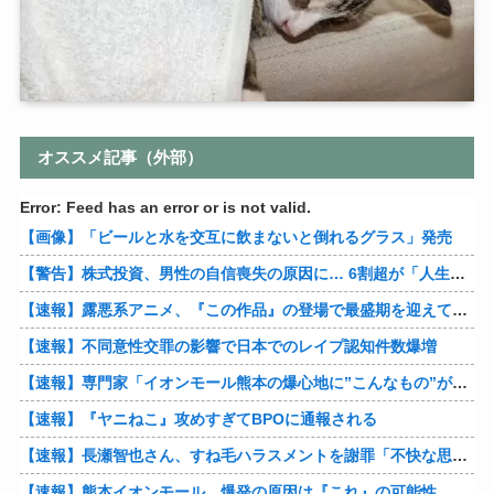
オススメ記事（外部）
Error: Feed has an error or is not valid.
【画像】「ビールと水を交互に飲まないと倒れるグラス」発売
【警告】株式投資、男性の自信喪失の原因に… 6割超が「人生の敗者」自認
【速報】露悪系アニメ、『この作品』の登場で最盛期を迎えてしまう…
【速報】不同意性交罪の影響で日本でのレイプ認知件数爆増
【速報】専門家「イオンモール熊本の爆心地に”こんなもの”があったんだけど…」
【速報】『ヤニねこ』攻めすぎてBPOに通報される
【速報】長瀬智也さん、すね毛ハラスメントを謝罪「不快な思いをさせて申し訳ありませんでした」
【速報】熊本イオンモール、爆発の原因は『これ』の可能性