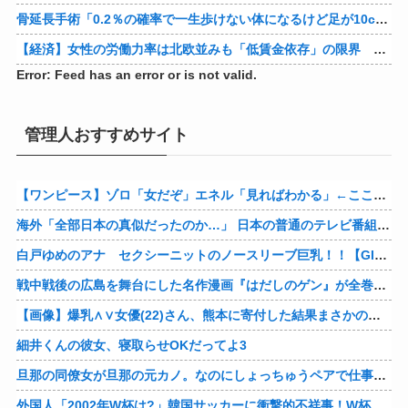
骨延長手術「0.2％の確率で一生歩けない体になるけど足が10cm伸びます」←コスパ良すぎるだろ
【経済】女性の労働力率は北欧並みも「低賃金依存」の限界 団塊世代の完全引退で、企業が迫られる“最後の選択”
Error: Feed has an error or is not valid.
管理人おすすめサイト
【ワンピース】ゾロ「女だぞ」エネル「見ればわかる」←ここ好きすぎるｗｗｗｗｗｗｗｗｗｗｗｗｗ
海外「全部日本の真似だったのか…」 日本の普通のテレビ番組が最新SNSの数十年先を行っていたと話題に
白戸ゆめのアナ セクシーニットのノースリーブ巨乳！！【GIF動画あり】
戦中戦後の広島を舞台にした名作漫画『はだしのゲン』が全巻50％オフで買える激安セール開催！！このチャンスを見逃すな！！
【画像】爆乳∧∨女優(22)さん、熊本に寄付した結果まさかの事態に・・・・・・
細井くんの彼女、寝取らせOKだってよ3
旦那の同僚女が旦那の元カノ。なのにしょっちゅうペアで仕事してて遅くまで残業したり二人で出張に行ったり。なんで「今度の出張は一人で行く」って嘘つくのかな
外国人「2002年W杯は?」韓国サッカーに衝撃的不祥事！W杯予選でレフリーへの性的接待発覚！海外騒然！【海外の反応】