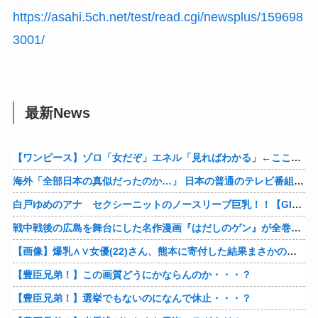
https://asahi.5ch.net/test/read.cgi/newsplus/159698
3001/
最新News
【ワンピース】ゾロ「女だぞ」エネル「見ればわかる」←ここ好きすぎるｗｗｗｗｗｗｗｗｗｗｗｗｗ
海外「全部日本の真似だったのか…」 日本の普通のテレビ番組が最新SNSの数十年先を行っていたと話題に
白戸ゆめのアナ セクシーニットのノースリーブ巨乳！！【GIF動画あり】
戦中戦後の広島を舞台にした名作漫画『はだしのゲン』が全巻50％オフで買える激安セール開催！！このチャンスを見逃すな！！
【画像】爆乳∧∨女優(22)さん、熊本に寄付した結果まさかの事態に・・・・・・
【豊臣兄弟！】この画質どうにかならんのか・・・？
【豊臣兄弟！】選挙でもないのになんで休止・・・？