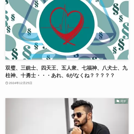
双璧、三銃士、四天王、五人衆、七福神、八犬士、九
柱神、十勇士・・・あれ、6がなくね？？？？？
2024年12月25日
雑学