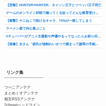
【悲報】HUNTER×HUNTER、タイソン王子とツベッバ王子死亡
ゲームのオンライン対戦で煽ってくる奴ってどんな教育受けたんや
【衝撃】ヤニねこで抜けるキャラ、74%が一致してしまう
ラーメン屋で内心喜ぶこと
Vチューバーがアニメ主題歌や声優やるってなったらお前ら叩くけどさ……他
【画像】女さん「彼氏が強制わいせつで捕まって謝罪の手紙が来た」ﾊﾟｼｬｯ他
リンク集
つべこアンテナ
まとめくすアンテナ
相互RSSアンテナ
2chnaviヘッドライン