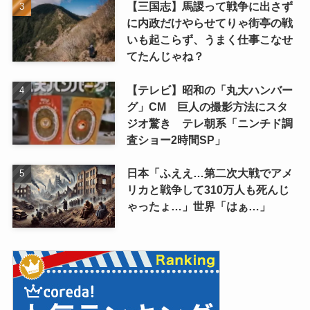
【三国志】馬謖って戦争に出さず
に内政だけやらせてりゃ街亭の戦
いも起こらず、うまく仕事こなせ
てたんじゃね？
【テレビ】昭和の「丸大ハンバー
グ」CM 巨人の撮影方法にスタ
ジオ驚き テレ朝系「ニンチド調
査ショー2時間SP」
日本「ふええ…第二次大戦でアメ
リカと戦争して310万人も死んじ
ゃったょ…」世界「はぁ…」