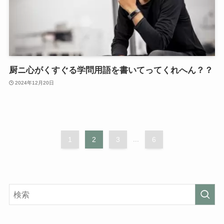
厨ニ心がくすぐる学問用語を書いてってくれへん？？
2024年12月20日
1
2
3
...
6