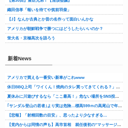
【第30回】豊臣兄弟！【清須会議】
織田信孝「報いを待てや筑前羽柴」
【J】なんか古典とか昔の名作って面白いんかな
アメリカが朝鮮戦争で勝つにはどうしたらいいのか？
蛍大名・京極高次を語ろう
新着News
アメリカで買える一番安い新車がこれwww
休日BBQ上司「ワイくん！焼肉のタレ買ってきてくれる？」ワイ「！！？」
夏休みに川遊びするなら「ここ最高！」危ない場所をSNS投稿、水難事故が起きたら法的責任を問われる？ 福岡県八女市の星野川
｢サンダル登山の若者｣より実は危険…標高599ｍの高尾山で年間100件超の遭難事故を起こしている張本人「中高年の転倒事故」
【悲報】「射精回数の目安」、思ったより少なすぎる…
【党内からは同情の声も】高市首相 就任後初の“マッサージ”報道に「疲れてるアピ？」とSNSでは一部から冷ややかな声…被災地視察“PV動画”から続く不信