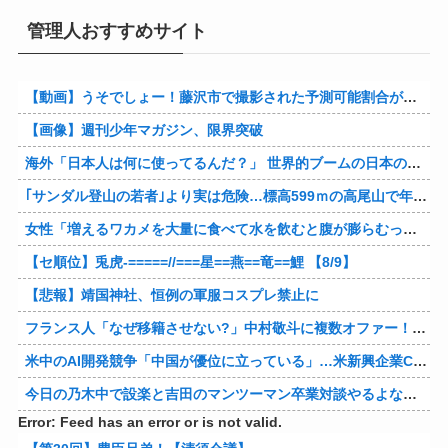
管理人おすすめサイト
【動画】うそでしょー！藤沢市で撮影された予測可能割合が気になる事故のドラレコ。
【画像】週刊少年マガジン、限界突破
海外「日本人は何に使ってるんだ？」 世界的ブームの日本の食品、買ってみたものの使い道が分からない外国人が続出
｢サンダル登山の若者｣より実は危険…標高599ｍの高尾山で年間100件超の遭難事故を起こしている張本人「中高年の転倒事故」
女性「増えるワカメを大量に食べて水を飲むと腹が膨らむって本当？実際にやってみるわ」 → 腹がどんどん膨らんで… うわぁあああああああ
【セ順位】兎虎-=====//===星==燕==竜==鯉 【8/9】
【悲報】靖国神社、恒例の軍服コスプレ禁止に
フランス人「なぜ移籍させない?」中村敬斗に複数オファー！ランスが46億円要求でまさかの残留の可能性浮上！現地サポの本音がこれ！【海外の反応】
米中のAI開発競争「中国が優位に立っている」…米新興企業CEOが予測！
今日の乃木中で設楽と吉田のマンツーマン卒業対談やるよな？ やってくれよ。やってくださいお願いします。
Error: Feed has an error or is not valid.