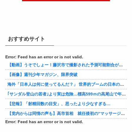
おすすめサイト
Error: Feed has an error or is not valid.
【動画】うそでしょー！藤沢市で撮影された予測可能割合が気になる事故のドラレコ。
【画像】週刊少年マガジン、限界突破
海外「日本人は何に使ってるんだ？」 世界的ブームの日本の食品、買ってみたものの使い道が分からない外国人が続出
｢サンダル登山の若者｣より実は危険…標高599ｍの高尾山で年間100件超の遭難事故を起こしている張本人「中高年の転倒事故」
【悲報】「射精回数の目安」、思ったより少なすぎる…
【党内からは同情の声も】高市首相 就任後初の“マッサージ”報道に「疲れてるアピ？」とSNSでは一部から冷ややかな声…被災地視察“PV動画”から続く不信
Error: Feed has an error or is not valid.