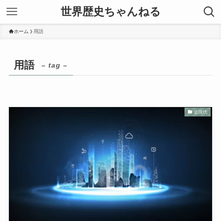
世界歴史ちゃんねる
ホーム
用語
用語
– tag –
近現代