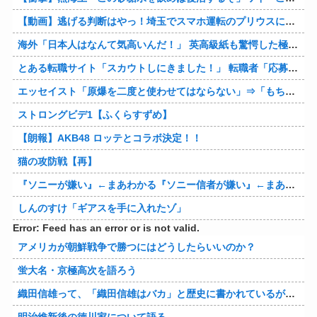
【動画】逃げる判断はやっ！埼玉でスマホ運転のプリウスに当て逃げされる車載。
海外「日本人はなんて気高いんだ！」 英高級紙も驚愕した極限の中の日本人の姿に世界が衝撃
とある転職サイト「スカウトしにきました！」 転職者「応募するわ！」 → 結果ｗｗｗｗｗ
エッセイスト「原爆を二度と使わせてはならない」⇒「もちろん中国の核も非難する？」⇒「中国の核は綺麗な核！」
ストロングビデ1【ふくらすずめ】
【朗報】AKB48 ロッテとコラボ決定！！
猫の攻防戦【再】
『ソニーが嫌い』←まあわかる『ソニー信者が嫌い』←まあわかる『任天堂信者が嫌い』←まあわかる
しんのすけ「ギアスを手に入れたゾ」
Error: Feed has an error or is not valid.
アメリカが朝鮮戦争で勝つにはどうしたらいいのか？
蛍大名・京極高次を語ろう
織田信雄って、「織田信雄はバカ」と歴史に書かれているが今まで家が残っているんでバカではないよな？
明治維新後の徳川家について語る