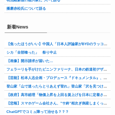
播磨赤松氏について語る
新着News
【焦ったほうがいい】中国人「日本人評論家がBYDのラッコの装備を褒めてるけど中国では基本的な装備やぞ…？」
シカ「全部喰った」 祭り中止
【画像】開示請求が届いた…
フェラーリを手がけたピニンファリーナ、日本の鉄道初デザイン。南海電鉄が新たな空港特急をなにわ筋線へ導入
【芸能】松本人志企画・プロデュース『ドキュメンタル』、アメリカで初の制作が決定
登山家「山で迷ったらとりあえず登れ」登山家「沢を見つけて下山しろ」←これ結局どっちが正解なの？
【政府】高市総理「物価上昇を上回る賃上げを日本に定着させる」 国家公務員月給3.51％増へ 人事院の勧告を受け
【悲報】スマホゲーム会社さん、”サ終”相次ぎ倒産しまくってる模様
ChatGPTでコミュ障って治せる？？？