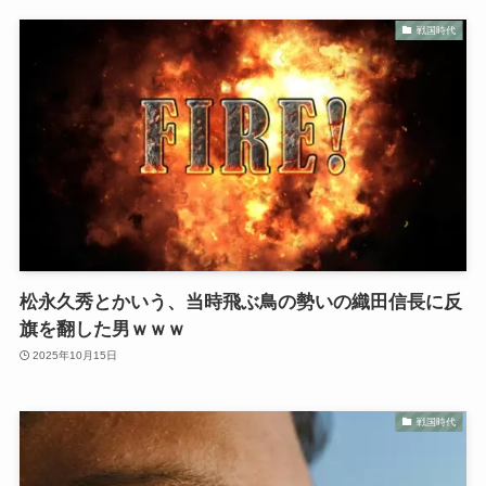
戦国時代
松永久秀とかいう、当時飛ぶ鳥の勢いの織田信長に反
旗を翻した男ｗｗｗ
2025年10月15日
戦国時代