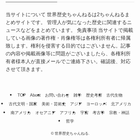
当サイトについて 世界歴史ちゃんねるは2ちゃんねるま
とめサイトです。 管理人が気になった歴史に関連するニ
ュースなどをまとめています。 免責事項 当サイトで掲載
している画像の著作権・肖像権等は各権利所有者に帰属
致します。権利を侵害する目的ではございません。記事
の内容や掲載画像等に問題がございましたら、各権利所
有者様本人が直接メールでご連絡下さい。確認後、対応
させて頂きます。
TOP
About
お問い合わせ
雑学
歴史考察
古代生物
古代文明・国家
美術・芸術史
アジア
ヨーロッパ
北アメリカ
南アメリカ
オセアニア
アフリカ
宇宙
考古学
宗教・神話
哲学
©
世界歴史ちゃんねる.