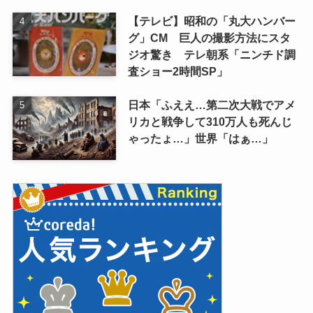
【テレビ】昭和の「丸大ハンバー
グ」CM 巨人の撮影方法にスタ
ジオ驚き テレ朝系「ニンチド調
査ショー2時間SP」
日本「ふええ…第二次大戦でアメ
リカと戦争して310万人も死んじ
ゃったょ…」世界「はぁ…」