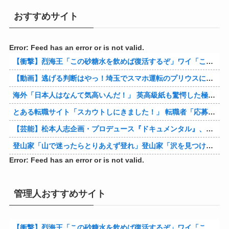
おすすめサイト
Error: Feed has an error or is not valid.
【衝撃】烈海王「この砂糖水を飲めば復活するぞ」ワイ「これはトンデモ理論やろなぁ」ﾍﾟﾗ←結果ｗｗｗｗ
【動画】逃げる判断はやっ！埼玉でスマホ運転のプリウスに当て逃げされる車載。
海外「日本人はなんて気高いんだ！」 英高級紙も驚愕した極限の中の日本人の姿に世界が衝撃
とある転職サイト「スカウトしにきました！」 転職者「応募するわ！」 → 結果ｗｗｗｗｗ
【芸能】松本人志企画・プロデュース『ドキュメンタル』、アメリカで初の制作が決定
登山家「山で迷ったらとりあえず登れ」登山家「沢を見つけて下山しろ」←これ結局どっちが正解なの？
Error: Feed has an error or is not valid.
管理人おすすめサイト
【衝撃】烈海王「この砂糖水を飲めば復活するぞ」ワイ「これはトンデモ理論やろなぁ」ﾍﾟﾗ←結果ｗｗｗｗ