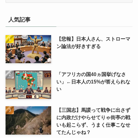
テ
ゴ
リ
人気記事
【悲報】日本人さん、ストローマ
ン論法が好きすぎる
「アフリカの国40ヵ国挙げなさ
い」←日本人の15%が答えられな
い
【三国志】馬謖って戦争に出さず
に内政だけやらせてりゃ街亭の戦
いも起こらず、うまく仕事こなせ
てたんじゃね？