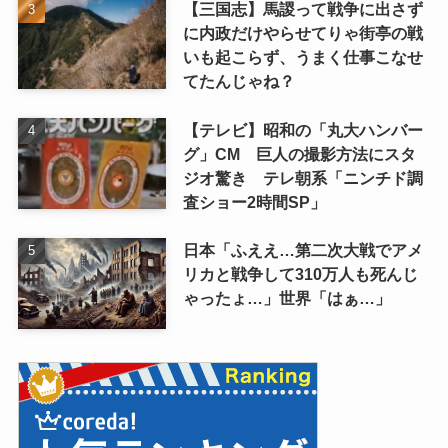
【三国志】馬謖って戦争に出さず
に内政だけやらせてりゃ街亭の戦
いも起こらず、うまく仕事こなせ
てたんじゃね？
【テレビ】昭和の「丸大ハンバー
グ」CM 巨人の撮影方法にスタ
ジオ驚き テレ朝系「ニンチド調
査ショー2時間SP」
日本「ふええ…第二次大戦でアメ
リカと戦争して310万人も死んじ
ゃったょ…」世界「はぁ…」