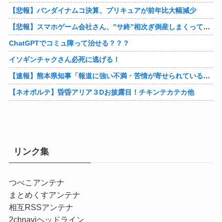
【悲報】バンダイナムコ決算、プリキュアが前年比大幅減少
【悲報】スマホゲーム会社さん、”サ終”相次ぎ倒産しまくってる模様
ChatGPTでコミュ障って治せる？？？
イソギンチャクさん必死に逃げる！
【速報】熊本県知事「報道に強い不満・苦情が寄せられている」→TBSの報道特集がまさにそれな件他
【ネオポルテ】昏昏アリア３Dお披露目！チキンテカテカ他
リンク集
つべこアンテナ
まとめくすアンテナ
相互RSSアンテナ
2chnaviヘッドライン