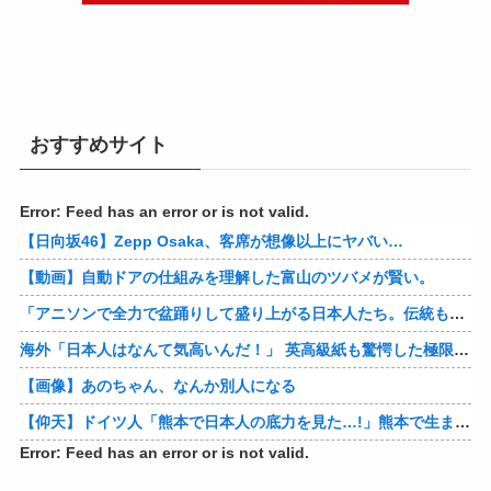
おすすめサイト
Error: Feed has an error or is not valid.
【日向坂46】Zepp Osaka、客席が想像以上にヤバい…
【動画】自動ドアの仕組みを理解した富山のツバメが賢い。
「アニソンで全力で盆踊りして盛り上がる日本人たち。伝統もオタクもこの熱量、素晴らしい」→女さんブチギレ「これを見て『日本の品格が落ちた』と思いま…
海外「日本人はなんて気高いんだ！」 英高級紙も驚愕した極限の中の日本人の姿に世界が衝撃
【画像】あのちゃん、なんか別人になる
【仰天】ドイツ人「熊本で日本人の底力を見た…!」熊本で生まれて初めて震度7の大地震を経験したドイツ人。直後、日本人たちの行動に衝撃を受けてしまう…
Error: Feed has an error or is not valid.