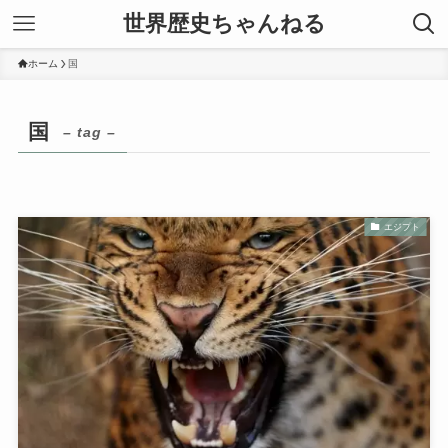
世界歴史ちゃんねる
ホーム
国
国
– tag –
エジプト