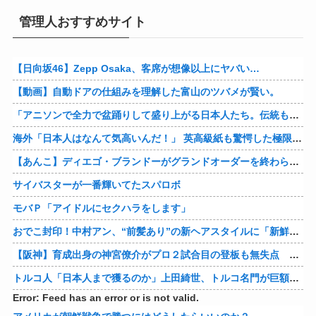
管理人おすすめサイト
【日向坂46】Zepp Osaka、客席が想像以上にヤバい…
【動画】自動ドアの仕組みを理解した富山のツバメが賢い。
「アニソンで全力で盆踊りして盛り上がる日本人たち。伝統もオタクもこの熱量、素晴らしい」→女さんブチギレ「これを見て『日本の品格が落ちた』と思いま…
海外「日本人はなんて気高いんだ！」 英高級紙も驚愕した極限の中の日本人の姿に世界が衝撃
【あんこ】ディエゴ・ブランドーがグランドオーダーを終わらせるようです【FGO二部】 第１６６話
サイバスターが一番輝いてたスパロボ
モバＰ「アイドルにセクハラをします」
おでこ封印！中村アン、“前髪あり”の新ヘアスタイルに「新鮮でたまらん」の声【画像】
【阪神】育成出身の神宮僚介がプロ２試合目の登板も無失点 ボスラーを三振に ピンチで抑えた
トルコ人「日本人まで獲るのか」上田綺世、トルコ名門が巨額の正式オファー！現地サポが騒然！【海外の反応】
Error: Feed has an error or is not valid.