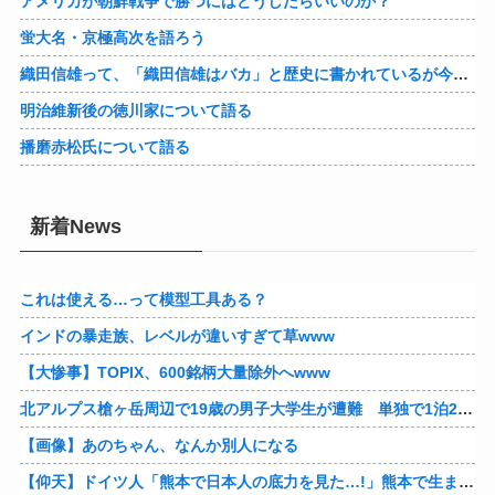
アメリカが朝鮮戦争で勝つにはどうしたらいいのか？
蛍大名・京極高次を語ろう
織田信雄って、「織田信雄はバカ」と歴史に書かれているが今まで家が残っているんでバカではないよな？
明治維新後の徳川家について語る
播磨赤松氏について語る
新着News
これは使える…って模型工具ある？
インドの暴走族、レベルが違いすぎて草www
【大惨事】TOPIX、600銘柄大量除外へwww
北アルプス槍ヶ岳周辺で19歳の男子大学生が遭難 単独で1泊2日の予定で入山も連絡取れず 警察が9日以降捜索予定
【画像】あのちゃん、なんか別人になる
【仰天】ドイツ人「熊本で日本人の底力を見た…!」熊本で生まれて初めて震度7の大地震を経験したドイツ人。直後、日本人たちの行動に衝撃を受けてしまう…