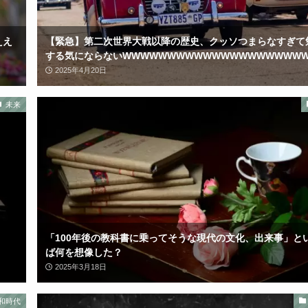
ええ
【緊急】第二次世界大戦以降の歴史、クッソつまらなすぎて
する気にならないWWWWWWWWWWWWWWWWWWWW
2025年4月20日
未来
「100年後の教科書に乗ってそうな現代の文化、出来事」と
ば何を想像した？
2025年3月18日
和時代