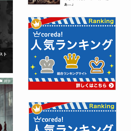
ぁ…」
スト
雑学