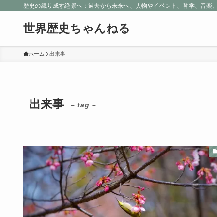
歴史の織り成す絶景へ：過去から未来へ、人物やイベント、哲学、音楽
世界歴史ちゃんねる
ホーム
出来事
出来事
– tag –