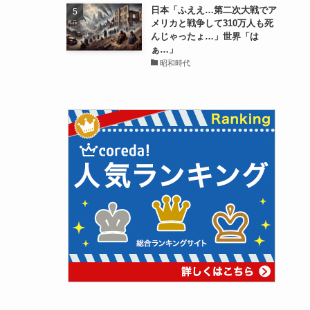
日本「ふええ…第二次大戦でア
メリカと戦争して310万人も死
んじゃったょ…」世界「は
ぁ…」
昭和時代