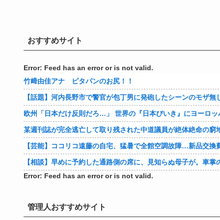
おすすめサイト
Error: Feed has an error or is not valid.
竹﨑由佳アナ ピタパンのお尻！！
【話題】河内長野市で警官が包丁男に発砲したシーンのモザ無
欧州「日本だけ反則だろ…」 世界の『日本びいき』にヨーロッ
某週刊誌が完全逃亡して取り残された中道議員が絶体絶命の窮
【芸能】ココリコ遠藤の自宅、猛暑で全館空調故障…新品交換費
【相談】早めに予約した通路側の席に、見知らぬ母子が。車掌
Error: Feed has an error or is not valid.
管理人おすすめサイト