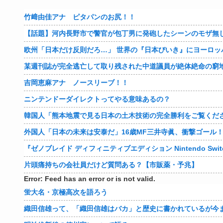
竹﨑由佳アナ ピタパンのお尻！！
【話題】河内長野市で警官が包丁男に発砲したシーンのモザ無
欧州「日本だけ反則だろ…」 世界の『日本びいき』にヨーロッ
某週刊誌が完全逃亡して取り残された中道議員が絶体絶命の窮
吉岡恵麻アナ ノースリーブ！！
ニンテンドーダイレクトってやる意味あるの？
韓国人「熊本地震で見る日本の土木技術の完全勝利をご覧くだ
外国人「日本の未来は安泰だ」16歳MF三井寺眞、衝撃ゴール
『ゼノブレイド ディフィニティブエディション Nintendo Switch 2
片頭痛持ちの会社員だけど質問ある？【市販薬・予兆】
Error: Feed has an error or is not valid.
蛍大名・京極高次を語ろう
織田信雄って、「織田信雄はバカ」と歴史に書かれているが今