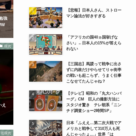
【悲報】日本人さん、ストロー
マン論法が好きすぎる
勉強
WW
「アフリカの国40ヵ国挙げな
さい」←日本人の15%が答えら
現代
れない
【三国志】馬謖って戦争に出さ
ずに内政だけやらせてりゃ街亭
の戦いも起こらず、うまく仕事
こなせてたんじゃね？
【テレビ】昭和の「丸大ハンバ
ーグ」CM 巨人の撮影方法に
スタジオ驚き テレ朝系「ニン
いえ
チド調査ショー2時間SP」
日本「ふええ…第二次大戦でア
メリカと戦争して310万人も死
近現代
んじゃったょ…」世界「は