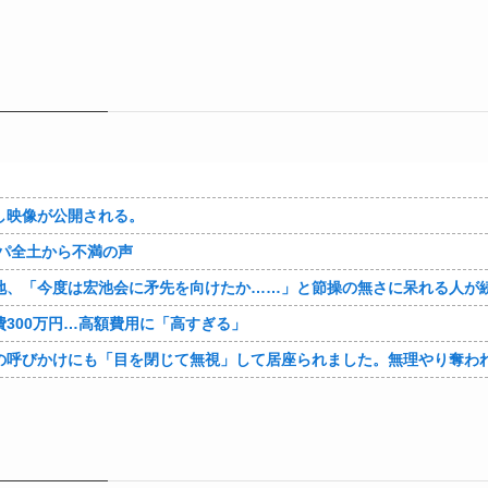
し映像が公開される。
パ全土から不満の声
地、「今度は宏池会に矛先を向けたか……」と節操の無さに呆れる人が
300万円…高額費用に「高すぎる」
の呼びかけにも「目を閉じて無視」して居座られました。無理やり奪われ