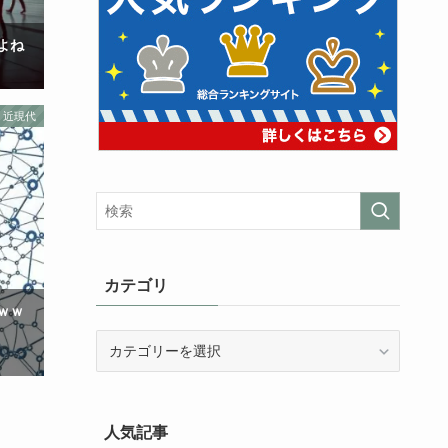
よね
近現代
カテゴリ
ｗｗ
カ
テ
ゴ
リ
人気記事