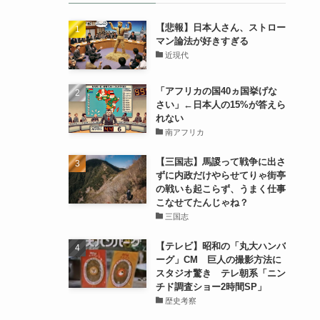
【悲報】日本人さん、ストロー
マン論法が好きすぎる
近現代
「アフリカの国40ヵ国挙げな
さい」←日本人の15%が答えら
れない
南アフリカ
【三国志】馬謖って戦争に出さ
ずに内政だけやらせてりゃ街亭
の戦いも起こらず、うまく仕事
こなせてたんじゃね？
三国志
【テレビ】昭和の「丸大ハンバ
ーグ」CM 巨人の撮影方法に
スタジオ驚き テレ朝系「ニン
チド調査ショー2時間SP」
歴史考察