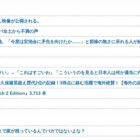
し映像が公開される。
パ全土から不満の声
地、「今度は宏池会に矛先を向けたか……」と節操の無さに呆れる人が
さい」→「これはすごいわ」「こういうのを見ると日本人は何か適当に
！久保建英超え歴代2位の記録！3得点に絡む活躍で海外絶賛！【海外の
 Edition』3,713 本
まで家が残っているんでバカではないよな？