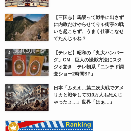
【三国志】馬謖って戦争に出さず
に内政だけやらせてりゃ街亭の戦
いも起こらず、うまく仕事こなせ
てたんじゃね？
【テレビ】昭和の「丸大ハンバー
グ」CM 巨人の撮影方法にスタ
ジオ驚き テレ朝系「ニンチド調
査ショー2時間SP」
日本「ふええ…第二次大戦でアメ
リカと戦争して310万人も死んじ
ゃったょ…」世界「はぁ…」