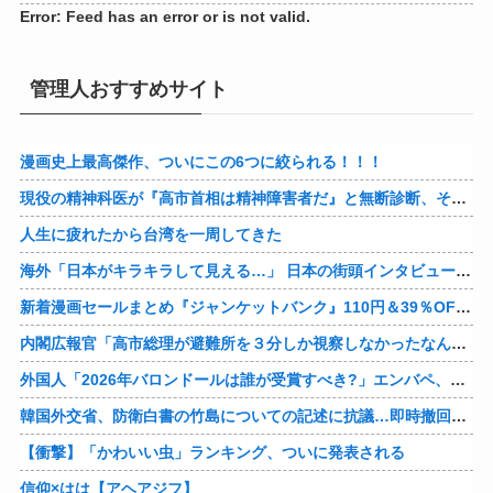
Error: Feed has an error or is not valid.
管理人おすすめサイト
漫画史上最高傑作、ついにこの6つに絞られる！！！
現役の精神科医が『高市首相は精神障害者だ』と無断診断、その結果に左派が歓喜した様子を見せており……
人生に疲れたから台湾を一周してきた
海外「日本がキラキラして見える…」 日本の街頭インタビューに登場した女子高生4人組がエモすぎると話題に
新着漫画セールまとめ『ジャンケットバンク』110円＆39％OFF！『クレヨンしんちゃん』はなんと各33円に！
内閣広報官「高市総理が避難所を３分しか視察しなかったなんてデマ！50分いたぞ😡」 →しかし事実上の視察は数分で正解
外国人「2026年バロンドールは誰が受賞すべき?」エンバペ、今季無冠でも初受賞か!?海外ファンが考える本命とは!?【海外の反応】
韓国外交省、防衛白書の竹島についての記述に抗議…即時撤回要求、日本公使呼び出す！
【衝撃】「かわいい虫」ランキング、ついに発表される
信仰×はは【アヘアジフ】