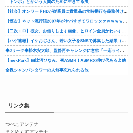
「トンボ」とかいう人間のために生きてる虫
【社会】オンワードHDが従業員に貴重品の常時携行を義務付け 熊本地震被災を受けて
【懐古】ネット流行語2007年がヤバすぎてワロッタァｗｗｗｗｗｗｗｗ
【二次エロ】彼女、お借りします画像、ヒロイン全員かわいすぎる件ｗ
【ハゲ速報】イケおぢさん、若い女子をSNSで募集した結果（画像あり）
◆Jリーグ◆松木安太郎、監督再チャレンジに意欲「一応ライセンスも持っているので」 ヴェルディ川崎の監督時代には2連覇を達成
【mekPark】由比河ひなみ、初ASMR！ASMRの伸び代あるよ他
全裸シャンパンタワーの人無事忘れられる他
リンク集
つべこアンテナ
まとめくすアンテナ