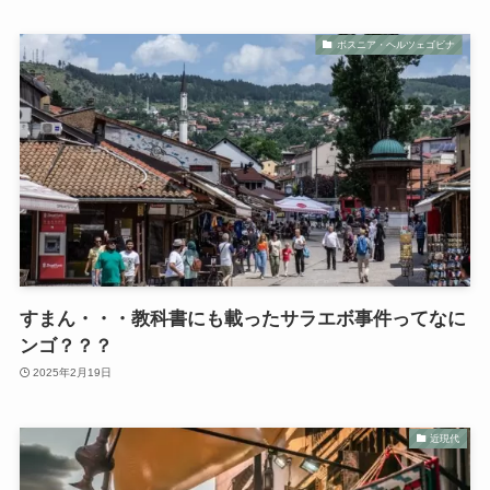
ボスニア・ヘルツェゴビナ
すまん・・・教科書にも載ったサラエボ事件ってなに
ンゴ？？？
2025年2月19日
近現代