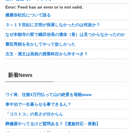
Error: Feed has an error or is not valid.
播磨赤松氏について語る
３～１５世紀に文明が発展しなかったのは何故か？
なぜ本能寺の変で織田信長の遺体（骨）は見つからなかったのか
豊臣秀頼を生かしてやって欲しかった
古文・漢文は高校の授業科目から外すべき？
新着News
ワイ将、往復4万円払って山の絶景を堪能www
車中泊で一生暮らせる事できるん？
「コストコ」の良さが分からん
葬儀屋やってるけど質問ある？【遺族対応・夜勤】