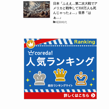
日本「ふええ…第二次大戦でア
メリカと戦争して310万人も死
んじゃったょ…」世界「は
ぁ…」
昭和時代