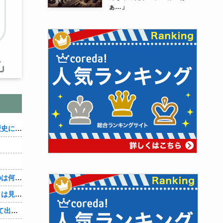
ぁ…」
織田信雄って、「織田信雄はバカ」と歴史に書かれているが今まで家が残っているんでバカではないよな？
３～１５世紀に文明が発展しなかったのは何故か？
なぜ本能寺の変で織田信長の遺体（骨）は見つからなかったのか
【4/4】「今日は早く帰ります」と言って出て行く妻が、何ヶ月ぶりだろう、見送る私に振り返って手を振っている。罪のなせる気持ちの表れなのか。今日の午後調査員から連絡が入る…