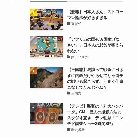
【悲報】日本人さん、ストロー
マン論法が好きすぎる
近現代
「アフリカの国40ヵ国挙げな
さい」←日本人の15%が答えら
れない
南アフリカ
【三国志】馬謖って戦争に出さ
ずに内政だけやらせてりゃ街亭
の戦いも起こらず、うまく仕事
こなせてたんじゃね？
三国志
【テレビ】昭和の「丸大ハンバ
ーグ」CM 巨人の撮影方法に
スタジオ驚き テレ朝系「ニン
チド調査ショー2時間SP」
歴史考察