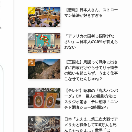
【悲報】日本人さん、ストロー
マン論法が好きすぎる
「アフリカの国40ヵ国挙げな
さい」←日本人の15%が答えら
れない
【三国志】馬謖って戦争に出さ
ずに内政だけやらせてりゃ街亭
の戦いも起こらず、うまく仕事
こなせてたんじゃね？
【テレビ】昭和の「丸大ハンバ
ーグ」CM 巨人の撮影方法に
スタジオ驚き テレ朝系「ニン
チド調査ショー2時間SP」
日本「ふええ…第二次大戦でア
メリカと戦争して310万人も死
んじゃったょ…」世界「は