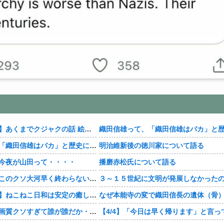
【おすすめ漫画】あくまでクジャクの話 絵が綺麗・・・・
織田信雄って、「織田信雄はバカ」と歴史に書かれているが今まで家が残っているんでバカではないよな？
明治維新後の徳川家について語る
今夜が山田って・・・・
播磨赤松氏について語る
【豊臣兄弟！】このクソ大河早く終わらないかな・・・？
【おすすめ漫画】ねこねこ日和は安定の癒し・・・・
【豊臣兄弟！】画質クソすぎて誰が誰だか・・・？