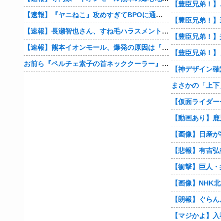
【速報】『ヤニねこ』攻めすぎてBPOに通報される
【速報】長瀬智也さん、すね毛ハラスメントを謝罪「不快な思いをさせて申し訳ありませんでした」
【速報】熊本イオンモール、爆発の原因は『これ』の可能性
【豊臣兄弟！】
お前ら『ペルチェ素子の首ネッククーラー』使ったことあるか？
【朗報】ぐらん