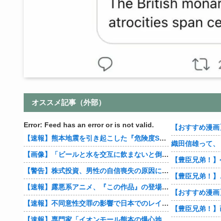
オススメ記事（外部）
Error: Feed has an error or is not valid.
【速報】熊本地震を引き起こした『危険度Sランク断層』日本のド真ん中に10カ所もあると判明
【画像】「ビールと水を交互に飲まないと倒れるグラス」発売
【豊臣兄弟！】
【警告】株式投資、男性の自信喪失の原因に… 6割超が「人生の敗者」自認
【速報】露悪系アニメ、『この作品』の登場で最盛期を迎えてしまう…
【速報】不同意性交罪の影響で日本でのレイプ認知件数爆増
【速報】専門家「イオンモール熊本の爆心地に”こんなもの”があったんだけど…」