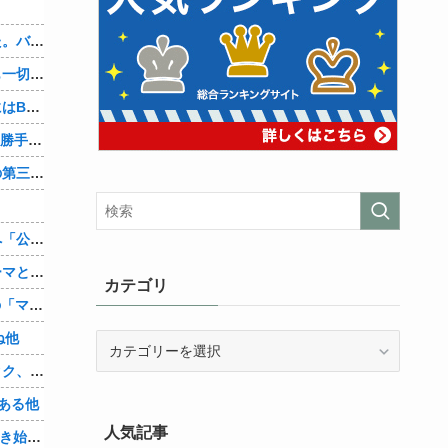
、
先週夫に、私に彼がいるのがバレました。バレ覚悟での朝帰りでしたが・・・ 私は意志を持って彼に抱かれました。その時にはもう結婚生活を終わりにする覚悟が出来ていました。
彼氏「俺の親は毒親。だから結婚しても一切関わらなくていい」私「うん」彼氏「そのかわり俺もお前の親と一切関わらない。結婚の挨拶にも行かない」私「えっ」
妻に、つとめて明るく言った。「たまにはB（俺の親友）も呼んで家で鍋でもしようか。」妻は箸を持つ手をブルブル震わせながら「何でBさんなの？」と。お前の浮気相手だからだよ！！
OpenAI、Anthropicに続きMetaのAIも勝手に他社攻撃 嘘ξけど何これ流行ってんの？
辺野古転覆ﾀﾋ亡事故、学校法人同志社の第三者委員会が調査報告書を公表 … 安全配慮義務違反や安全管理に関する検証を妨げた組織風土の存在を指摘
兵庫斎藤知事、県の海外事務所を全廃へ「公務員が海外で遊ぶためにあるだけ」
【シンデレラガールズ】百鬼夜行をテーマとしたPOP UP SHOPが東京・大阪にて開催
カテゴリ
【朗報】Amazon、汗が飛び散る灼熱の「マンガ毎週末セール（50%還元）」を開催！他
ね他
カ
テ
【悲報】身元不明で病院に運ばれたオタク、待ち受けから「ラブライブ」と呼ばれるｗｗｗｗ他
ゴ
ある他
リ
人気記事
「Linuxで十分じゃね…？」世界が気付き始める他