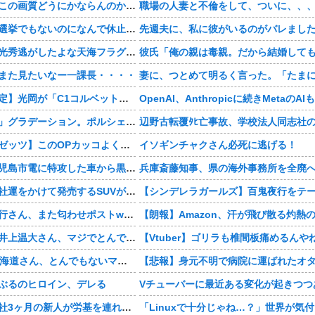
【豊臣兄弟！】この画質どうにかならんのか・・・？
職場の人妻と不倫をして、ついに、、
【豊臣兄弟！】選挙でもないのになんで休止・・・？
【豊臣兄弟！】光秀逃がしたよな天海フラグすぎる・・・・
また見たいなー一課長・・・・
【神デザイン確定】光岡が「C1コルベット風」新型オープンカーの最新ティーザー画像を公開、マツダ・ロードスターの信頼性にレトロな外観がドッキング
まさかの「上下」グラデーション。ポルシェが豪州75周年を祝う特別モデル「911 Turbo S Land Down Under」を発表、1951年の「見果てぬ夢」が内外装に再現
【仮面ライダーゼッツ】このOPカッコよくない？本編の展開ちゃんと反映してて完成度高いし
イソギンチャクさん必死に逃げる！
【動画あり】鹿児島市電に特攻した車から黒服3人組が車を乗り捨てて逃走
【画像】日産が社運をかけて発売するSUVがこちらです‥‥
【悲報】有吉弘行さん、また匂わせポストwwwwwwwwwwwwwwww
【衝撃】巨人・井上温大さん、マジでとんでもない事態にwww
【Vtuber】ゴリラも椎間板痛めるんや
【画像】NHK北海道さん、とんでもないマシュマロ女子をキャスターに起用してしまうwwwwwwww
ぶるのヒロイン、デレる
Vチューバーに最近ある変化が起きつつ
【マジかよ】入社3ヶ月の新人が労基を連れて来て「90連勤させられました」「労働基準法違反です」→俺「彼は30連休中ですが?」